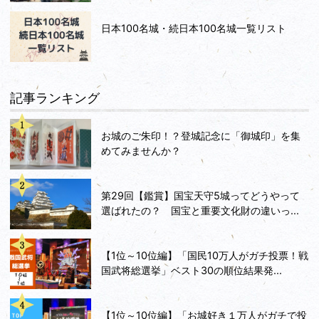
日本100名城・続日本100名城一覧リスト
記事ランキング
お城のご朱印！？登城記念に「御城印」を集
めてみませんか？
第29回【鑑賞】国宝天守5城ってどうやって
選ばれたの？ 国宝と重要文化財の違いっ...
【1位～10位編】「国民10万人がガチ投票！戦
国武将総選挙」ベスト30の順位結果発...
【1位～10位編】「お城好き１万人がガチで投