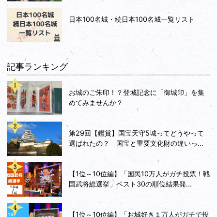
日本100名城・続日本100名城一覧リスト
記事ランキング
お城のご朱印！？登城記念に「御城印」を集
めてみませんか？
第29回【鑑賞】国宝天守5城ってどうやって
選ばれたの？ 国宝と重要文化財の違いっ...
【1位～10位編】「国民10万人がガチ投票！戦
国武将総選挙」ベスト30の順位結果発...
【1位～10位編】「お城好き１万人がガチで投