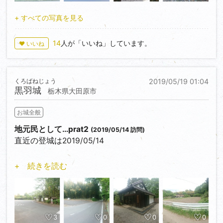
無関係ではないのでは？…と、勘ぐってしまう。
実際、西方城及び二条城は官有地ではなく民有地だそ
+ すべての写真を見る
うで…(2019/11/23説明会より)。
車で訪れるなら、長徳寺の側の登城者用駐車場を使う
14
人が「いいね」しています。
♥ いいね
のがベストかと。
只、駐車場へ至る道は幅員が狭く、対向車が来たらす
れ違えません。
くろばねじょう
2019/05/19 01:04
加えて2019/12現在、砂防堰堤の築堤工事が行われて
黒羽城
栃木県大田原市
いるので、平日登城を予定している方は、工事車両の
通行も念頭に入れておくと良いでしょう。
お城全般
後…本丸から南ノ丸の間、枡形虎口の辺りから、西側
のゴルフ場へ抜け出る所がありますけれど、
地元民として…prat2
(2019/05/14 訪問)
2019/12/08登城時、熊か猪を捕獲する為と思われる罠
直近の登城は2019/05/14
が設置されていましたので、念の為注意を。
2019/12現在、西方城及び二条城の一部で発掘調査が
先に記載した大田原城同様、まず桜の時期は避けるこ
+ 続きを読む
行われています。
とを勧めます。
但し、2019/12中旬辺りで調査を終了し、掘削部を埋
め戻す予定との事なので、現況確認したい方は御早め
後１つ、気を付けなければならないのが、これからの
に。
季節。
登城前は、土の城のイメージでしたけれど、説明会等
3
0
0
0