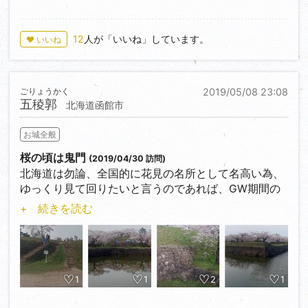
12
人が「いいね」しています。
♥ いいね
ごりょうかく
2019/05/08 23:08
五稜郭
北海道函館市
お城全般
桜の頃は鬼門
(2019/04/30 訪問)
北海道は勿論、全国的に花見の名所として名高い為、
ゆっくり見て回りたいと言うのであれば、GW期間の
桜祭りが絡む時期の来訪はお勧め出来ません。
+ 続きを読む
早朝登城でも、駐車場の確保に難儀する場合が有りま
す。
あまり他人が映らない写真撮影となれば、至難の技と
なるでしょう。
1
1
2
1