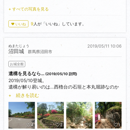
②藩校、作新館跡周辺
画面左手の方角に黒門と呼ばれる門があったとの事。
①案内図
+ すべての写真を見る
これと照合しつつ進めて行きます。
③浄法寺邸
9
人が「いいね」しています。
♥ いいね
建物は創建時とは違います。
②西曲輪、三日月堀周辺
松尾芭蕉が黒羽滞在時、世話になった家。
現在は駐車場となってます。
黒羽で二週間滞在って…。
何年か前迄は、国道461沿いに消防署が在りましたけ
ぬまたじょう
2019/05/11 10:06
れど、移転に伴い取り壊され更地化、駐車場の拡張に
沼田城
④藩校、作新館跡
群馬県沼田市
繋がりました。
現在は御覧の通り畑となっています。
お城全般
③坂下門周辺
⑤本丸空堀
本来堀だった場所は埋め立てらて、住宅地に変化。
遺構を見るなら…
(2019/05/10 訪問)
西から撮影、左手が本丸になります。
2019/05/10登城。
中央の橋は公園整備に伴い増設された物。
④坂下門付近から北曲輪、裏門方向
遺構が解り易いのは…西櫓台の石垣と本丸堀跡なのか
裏門に至る道は階段が整備され、幅員も拡張されてい
な？
+ 続きを読む
⑥本丸土塁
る模様。
南西方向から撮影。
本丸一帯はすっかり公園と化した印象。
⑤から視点をずらした形になります。
⑤坂下門付近から二ノ丸方向
天守跡と思える場所に、ベンチの横に1つだけ、石垣
黒羽城鳥瞰図をみると、この土塁上に二階櫓らしき建
写真右手は米蔵跡、左手は本丸を隔てる高土塁、ま
用の石だろうか、ポツンと置いてあるのが物悲しい。
物が確認出来ます。
た、二の丸へは登り坂となっています。
4
2
0
1
尚、残念ながら…2011/03/11の地震に因り、著しく崩