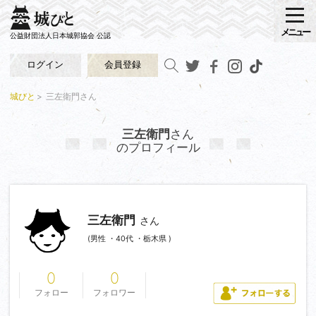
メニュー
公益財団法人日本城郭協会 公認
ログイン
会員登録
城びと
三左衛門さん
三左衛門
さん
のプロフィール
三左衛門
さん
(男性 ・40代 ・栃木県 )
0
0
フォロー
フォロワー