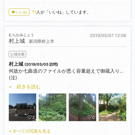
11
人が「いいね」しています。
♥ いいね
むらかみじょう
2019/05/07 13:06
村上城
新潟県村上市
お城全般
村上城
(2019/05/05 訪問)
何故か七曲道のファイルが悉く容量超えで御蔵入り…
(泣)
発掘調査中のブルーシートの下が気になる…。
+ 続きを読む
2
0
0
0
+ すべての写真を見る