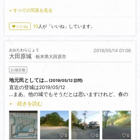
での情報もあって、要所では石垣(規模的に石積の表現
本丸をはじめ、至る所に紫陽花が植えられていて、そ
の方が妥当？)を用いてる様子が散見されます。
の年の天候等によりますけれど、6月中旬〜7中旬は来
+ すべての写真を見る
北の丸北側の虎口看板周辺や、本丸南側、八幡神社か
客が増えます。
ら南ノ丸へ至る道の周辺等に、不自然に転がる(置かれ
10
人が「いいね」しています。
♥ いいね
ている？)石があるので、それらに注目です。
尚、毎年紫陽花祭りを開催していて、今年は6/15〜
…後、二条城の発掘の現場で気になった事…。
7/7との事なので、この時期は避けた方が無難でしょ
画像にも載せましたけど、あそこ迄、浅い部分の地層
う。
が分割される事って、あるんでしょうか？
おおたわらじょう
2019/05/14 01:06
大田原城
掘削された所は、軒並みあんな感じだったので…。
栃木県大田原市
それでは前回同様、写真連動での案内を(10枚制限、
何とかして欲しい)。
お城全般
今回の各名称は、「近世栃木の城と陣屋(杉浦昭博、随
地元民としては…
(2019/05/12 訪問)
想舎)」の、旧版、並びに改訂増補版を参考にしていま
直近の登城は2019/05/12
す。
…まあ、他の城でもそうだとは思いますけれど、春の
桜の花見場所…と言うのが周囲住民の認識。
+ 続きを読む
①会所跡
なので、純粋に城を楽しむなら、3月下旬〜4月上旬の
三ノ丸、九鶴門の脇に有ります。
登城はお勧め出来ません。
現在はトイレ併設の駐車場。
トイレ裏手にも土塁の遺構が有ります。
…さて、以降は写真と連動させる形で案内させて頂け
ればと思います。
2
0
0
0