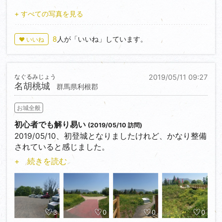
ただ…西櫓台の裏手になるのかな？
落、損壊しましたけれど、現況まで復旧となりまし
⑥二の丸
石垣が、土圧に因る物なのか、押し出されて孕んでる
+ すべての写真を見る
た。
戦没者慰霊碑や、モニュメント等が建っています。
様にも見えるんだけれど…。
二の丸東側(蛇尾川寄り)には硝煙庫があり、幕末の頃
8
人が「いいね」しています。
♥ いいね
⑦二の丸(北城)
には大砲が6門配備されていた模様。
森林組合の建物だった施設が廃墟化しています。
写真左手が本丸で、本丸と二の丸を隔てる土塁も残っ
⑦本丸、二の丸を隔てる空堀
ています。
公園整備に伴い、恐らく橋の部分や道路周辺等は、土
なぐるみじょう
2019/05/11 09:27
右手は黒羽体育館なのですが…これは二の丸の土塁を
名胡桃城
盛りされていると思います。
群馬県利根郡
削り、三ノ丸に跨がる形での建設だった模様。
お城全般
⑧台門跡周辺、本丸
⑧中門(桝形虎口)
台門は城域で唯一、石垣積みが用いられ、重層門だっ
初心者でも解り易い
(2019/05/10 訪問)
会所跡から、道路を挟んだ階段を登り、右手に曲がっ
たとの事。
2019/05/10、初登城となりましたけれど、かなり整備
た後、道なりに進んで橋を渡った先に有ります。
また、第二次世界大戦中は監視硝が置かれたとか。
されていると感じました。
黒羽城鳥瞰図には、画面左手の土塁上に、櫓らしき建
設置された説明文や、色分けされたルートと敷地(ほ
物が確認出来ます(場所ついては、もしかすると本丸土
+ 続きを読む
⑨北曲輪(1)
ぼ、説明文の色分けに対応)のお陰で、イメージが掴み
塁南東端の可能性も)。
北曲輪は複数の曲輪で構成されていて、これは本丸隣
易くなっていると思います。
接の曲輪の、本丸北東側より撮影。
ただ、残念ながら、現在はささ郭への立ち入りが禁止
⑨北坂門周辺
公園整備に伴い後付けされた階段が、本丸を囲む土塁
されている様です(2019/05/10時点)。
画面左手に石上台(上城)跡、更に奥に進むと八幡館
の高さと、勾配のキツさを物語っています。
3
0
0
0
跡、鎮国社へと続きます。