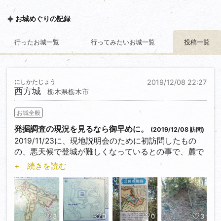
お城めぐりの記録
行ったお城一覧
行ってみたいお城一覧
投稿一覧
にしかたじょう
2019/12/08 22:27
西方城
栃木県栃木市
お城全般
発掘調査の現況を見るなら御早めに。
(2019/12/08 訪問)
2019/11/23に、現地説明会のために初訪問したもの
の、悪天候で登城が難しくなっているとの事で、麓で
の説明にて終了。
+ 続きを読む
2019/12/08現地初登城。
Googleマップで確認された方はお気づきとは思います
が、周囲はゴルフ城…じゃなかった、ゴルフ場で囲ま
れています。
西の丸が消滅とありましたけれど、ゴルフ場の造成と
3
0
0
3