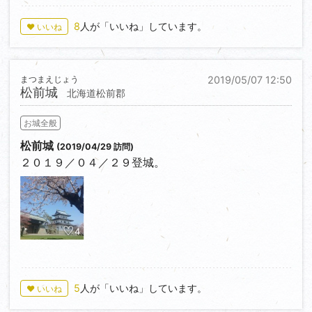
8
人が「いいね」しています。
♥ いいね
まつまえじょう
2019/05/07 12:50
松前城
北海道松前郡
お城全般
松前城
(2019/04/29 訪問)
２０１９／０４／２９登城。
4
5
人が「いいね」しています。
♥ いいね