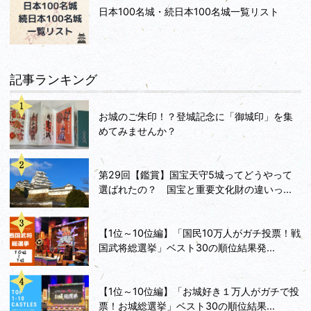
日本100名城・続日本100名城一覧リスト
記事ランキング
お城のご朱印！？登城記念に「御城印」を集
めてみませんか？
第29回【鑑賞】国宝天守5城ってどうやって
選ばれたの？ 国宝と重要文化財の違いっ...
【1位～10位編】「国民10万人がガチ投票！戦
国武将総選挙」ベスト30の順位結果発...
【1位～10位編】「お城好き１万人がガチで投
票！お城総選挙」ベスト30の順位結果...