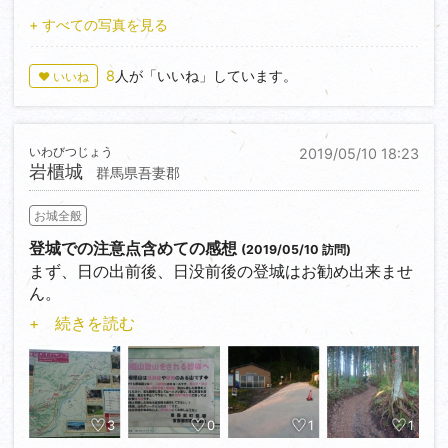
今は整備が進み、また、個人所有地等もある為、石上
⑩北曲輪(2)
+ すべての写真を見る
台周辺に立入る時は十分注意して下さい。
(1)の更に北側、現城域としては此処が最北端です。
周囲(特に写真右側)は、個人所有の畑地もあるので注
⑩大雄寺(だいおうじ)
8
人が「いいね」しています。
♥ いいね
意を。
黒羽城の大規模改修を最初に行った、大関高増の建立
現在は橋が架かり、国道461(旧奥州街道・東山道)を
した寺院で、江戸時代を通じて黒羽藩主だった、大関
挟んだ向かい側(大田原神社)への通行が可能です。
家の菩提寺でも有ります。
立地、構造的に…有事の際は、大田原神社も防御施設
いわびつじょう
2019/05/10 18:23
本堂等が茅葺き屋根となっていて、国の重文指定を受
(出丸)としての運用を想定していた…と、思われま
岩櫃城
群馬県吾妻郡
けています。
す。
二の丸の南側に位置する三の丸に在って、南へ舌状に
お城全般
広がる平坦地と、道路を挟んだ東側にある、大手口を
尚…写真の制限により掲載出来ませんでしたけれど、
登城での注意点含めての感想
見据える様な位置取りになります。
(2019/05/10 訪問)
北曲輪(1)から、蛇尾川河岸へ、階段を利用して降りる
まず、日の出前後、日没前後の登城はお勧め出来ませ
尚、事前予約すれば、建屋内の見学や、体験修行なん
事が出来ます。
ん。
かも出来る様です。
但し、治水事業等で流れは変えられている為、往時を
何故なら、人外の領域となるからです。
偲ぶのは難しいかも知れません。
+ 続きを読む
2019/05/10に、人が映らない画が欲しくて、
と、まあ、こんなところでしょうか…かなり大雑把で
AM05:30頃から写真を撮りつつ本丸を目指した訳です
すけれど、登城の際の参考になれば幸いです。
…かなり大味となりましたけれど、地元民による大田
が…中城(二ノ丸)から本丸へ至る道中で、カモシカと
原城案内、以上で終了です。
遭遇しています。
コレがもし熊だったら…只では済まなかったでしょう
3
0
1
1
(実際、熊の出没地域でもある)。