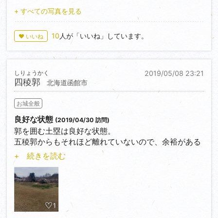
登城ルートは尾根ルートで中城、本丸と登り進み、沢
+ すべての写真を見る
ルートで降りてくるか、その逆回りになります。
尾根ルートは、かなり急峻な登り坂が続きますけれ
10
人が「いいね」しています。
♥ いいね
ど、沢ルートで降りて来る時は幾分緩やかなので、こ
ちらの方が無難かな(疲労時の下り坂は、足の踏ん張り
が効かないと危険な為)。
しりょうかく
2019/05/08 23:21
城域だけを歩くなら、桝形虎口(四合目付近)迄はコレ
四稜郭
北海道函館市
と言った装備は必要無いですけれど、基礎体力が無い
とキツいかと思います。
お城全般
遺構の状態は良好だと思います。
本丸から竪堀を眺めた時、山城を攻める事の難しさを
良好な状態
(2019/04/30 訪問)
再認識出来る事でしょう。
郭を囲む土塁は良好な状態。
五稜郭からもそれほど離れていないので、余裕がある
なら訪れて損はないと思う。
+ 続きを読む
普通車なら5台位は停められる駐車場、史跡入り口に
はトイレもあるので、それほど不便は感じない筈。
但し、周辺に住む方々の憩いの場なのか、親子連れが
遊んでいる事が有ります。
1