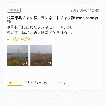
2019/05/07 12:40
お城全般
根室半島チャシ群、ヲンネモトチャシ跡
(2019/05/01 訪
問)
令和初日に訪れたヲンネモトチャシ跡。
強い雨、風と、悪天候に泣かされる…。
…そんな中、京都からマイカー走らせてきた強者な親
+ 続きを読む
子が(しかも納沙布岬経由)…脱帽。
1
0
7
人が「いいね」しています。
♥ いいね