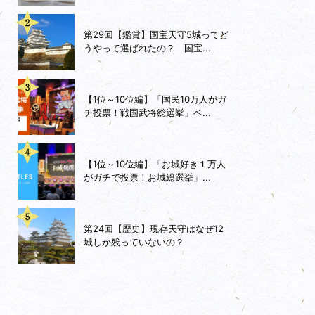
第29回【鑑賞】国宝天守5城ってど
うやって選ばれたの？ 国宝...
【1位～10位編】「国民10万人がガ
チ投票！戦国武将総選挙」ベ...
【1位～10位編】「お城好き１万人
がガチで投票！お城総選挙」...
第24回【歴史】現存天守はなぜ12
城しか残っていないの？