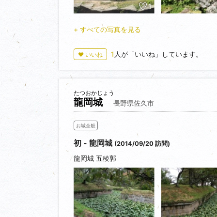
1
+ すべての写真を見る
1
人が「いいね」しています。
♥ いいね
たつおかじょう
龍岡城
長野県佐久市
お城全般
初 - 龍岡城
(2014/09/20 訪問)
龍岡城 五稜郭