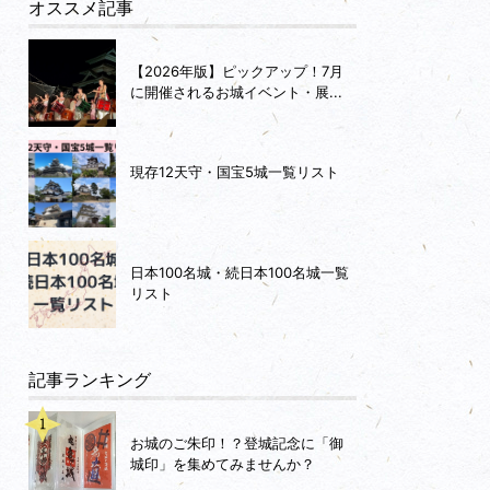
オススメ記事
【2026年版】ピックアップ！7月
に開催されるお城イベント・展...
現存12天守・国宝5城一覧リスト
日本100名城・続日本100名城一覧
リスト
記事ランキング
お城のご朱印！？登城記念に「御
城印」を集めてみませんか？