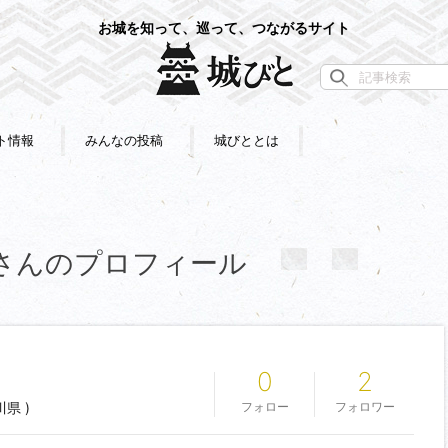
お城を知って、巡って、つながるサイト
ト情報
みんなの投稿
城びととは
さん
のプロフィール
0
2
県 )
フォロー
フォロワー