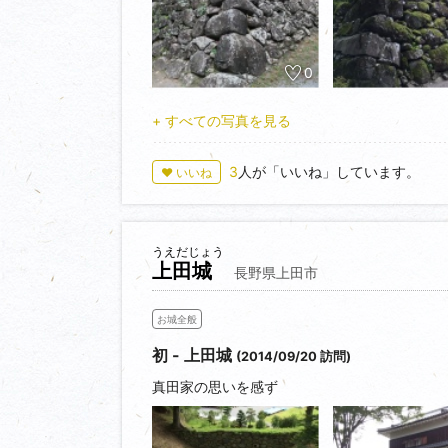
0
+ すべての写真を見る
3
人が「いいね」しています。
♥ いいね
うえだじょう
上田城
長野県上田市
お城全般
初 - 上田城
(2014/09/20 訪問)
真田家の思いを感ず