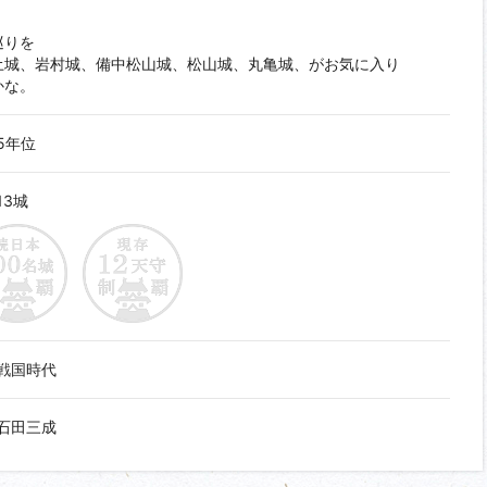
巡りを
土城、岩村城、備中松山城、松山城、丸亀城、がお気に入り
かな。
5年位
13城
戦国時代
石田三成