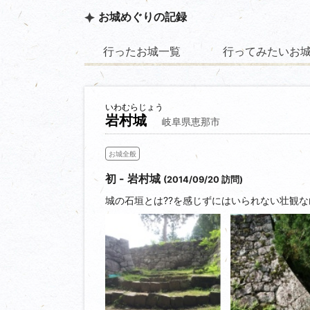
お城めぐりの記録
行ったお城一覧
行ってみたいお
いわむらじょう
岩村城
岐阜県恵那市
お城全般
初 - 岩村城
(2014/09/20 訪問)
城の石垣とは??を感じずにはいられない壮観な