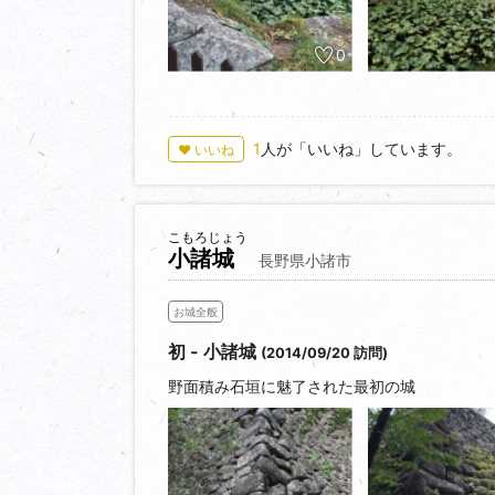
0
1
人が「いいね」しています。
♥ いいね
こもろじょう
小諸城
長野県小諸市
お城全般
初 - 小諸城
(2014/09/20 訪問)
野面積み石垣に魅了された最初の城