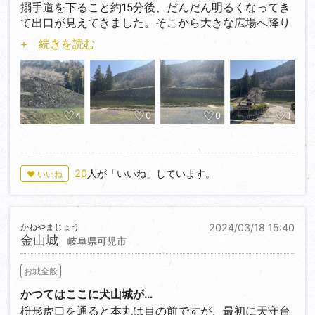
搦手道を下ること約15分後、だんだん明るくなってき
それもどうでもいいとして、混雑した城下町を歩き、
て出口が見えてきました。そこから大きな広場へ降り
とうとう入り口まで辿り着きました。とりあえず今ま
てみると何やら四角の形になっているのがわかったの
+ 続きを読む
で通りに黒門跡、空堀、鉄砲櫓台、天守閣と順番に探
で下へ行ってみるとやっぱり米蔵跡でした。約15メー
訪して行きました。なんとも今日はいい青空でお出か
トルほどの長さの大きな石垣が建ってました。今は公
け日和だったんですが、犬山城で綺麗な桜がなんとま
園として整備されているようですがこんなところで遊
だ咲いていませんでした。3月15日ですよ！もう咲い
べるのでしょうか？近くには樹齢150年の大きな大き
てる気がしたんですけどねー。今年は桜が咲くのが遅
な木がたってました。
4
0
0
1
いそうですね。また結構寒いしまだ。小学生の頃女の
子の友達が、「今は地球温暖化が問題になってるけ
2年ぶりの再攻城も楽しませていただきました♪
ど、イギリスの専門家は氷河期が起こるって言ってる
次は犬山城へ向かいます。
20
人が「いいね」しています。
よ。」とかようわからんことを言ってるのを聞いたん
♥ いいね
ですけど、確かに温暖化とは思えない感じの気温だ
スタンプは戦国山城ミュージアムで押すことができま
し、むしろ寒くなってますよね〜。
す。
かねやまじょう
2024/03/18 15:40
そんなのはどうでもいいんですが、天守閣の屋上から
金山城
岐阜県可児市
見える景色は最高でした😀 なんとも木曽川の青と青
空がマッチしてて癒されましたね。友達も声を出して
お城全般
眺めてました♪犬山城を築いた織田信康さん、または
かつてはここに犬山城が…
城主の成瀬さんも同じ景色を眺めていたのではないで
枡形虎口を通ると本丸は目の前ですが、最初に天守台
しょうか？