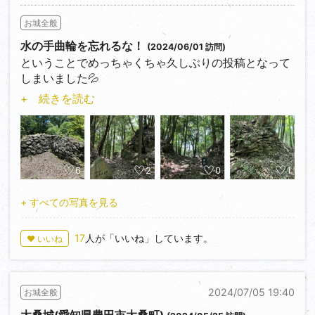
お城全般
水の手曲輪を忘れるな！
(2024/06/01 訪問)
ということでめっちゃくちゃ久しぶりの投稿となって
しまいました💦
みなさんお久しぶりです。POYO58です。
+ 続きを読む
ということで2ヶ月前に行った大給城を紹介したいと
思います。
大給城は長坂新左衛門が1460年ごろに築いたのが始ま
りですが、その後は松平信光をはじめ、松平家が支配
することとなりました。なのでかなり古いお城ではあ
6
2
0
1
りますが、国指定史跡となっています。
古いお城といっても遺構はなかなか見応えがありまし
+ すべての写真を見る
た。
三郭に行く手前には大きな堀切があり、石垣が少しあ
17
人が「いいね」しています。
♥ いいね
りました。三郭の入り口には虎口が設けられており、
サイドに石垣と櫓台が残っています。なんとこの時代
から石垣があり、さらにはサイドの櫓で敵を阻む防御
2024/07/05 19:40
お城全般
が素晴らしい👍
三郭には土塁が残り、郭を囲んでいます。二郭に行く