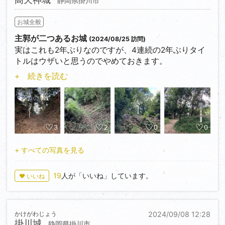
静岡県掛川市
今見られる遺構は4代の鈴木重愛が家康に命じられて
改修されたものです。鉄砲の伝来の影響もあって、石
お城全般
垣造の城となっており、中世の城郭から、近世の城郭
へと変化しました。
主郭が二つあるお城
(2024/08/25 訪問)
実はこれも2年ぶりなのですが、4連続の2年ぶりタイ
今回紹介するのは主に二の丸と本丸です。後ほど枡形
トルはウザいと思うのでやめておきます。
門、畝状竪堀群の紹介をします。
高天神城はもともと今川氏の家臣、福島氏が築きまし
+ 続きを読む
二の丸には空堀、土塁、櫓台石垣が見られます。櫓台
た。福島氏滅亡後は今川家臣、小笠原氏が支配しまし
石垣は約5メートルほどの高さで野面積みとなってい
た。しかし、織田信長により今川義元が打たれると、
ます。
小笠原長忠は徳川家康に味方し、のちに武田信玄の2
本丸にも南部に石垣が残っていました。近年本丸は地
万5千兵をたった2000人で撃退します。ただその後の
元小学生による発掘調査が行われたそうです。
武田勝頼による攻勢で小笠原氏は倒れ、高天神城は勝
3
2
0
0
頼の手に渡りますが、後に徳川家康の兵糧攻めにより
それでは次は竪堀群へと向かいます。 続く
落城します。
+ すべての写真を見る
2年前行った時は本丸探訪に留まってしまいました
19
人が「いいね」しています。
♥ いいね
が、今回は西の丸、二の丸も探訪。
本丸には枡形虎口が設けられ、土塁も残っています。
昭和時代にもともと模擬天守が建っていたそうで、そ
かけがわじょう
2024/09/08 12:28
の天守台も残っていました。その行方はというと、第
掛川城
静岡県掛川市