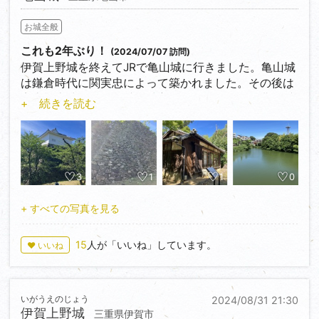
ものです。
他にも太鼓櫓や腰巻き石垣などの見どころの一つで
お城全般
す。
これも2年ぶり！
(2024/07/07 訪問)
伊賀上野城を終えてJRで亀山城に行きました。亀山城
は鎌倉時代に関実忠によって築かれました。その後は
安土桃山時代まで関氏が城主となりましたが、豊臣秀
+ 続きを読む
吉の天下統一をきっかけに岡本良勝が入城し大改築。
関ヶ原合戦後は松平家が城主となりました。江戸時代
には堀尾吉晴が丹波亀山城と間違えてこの城の天守を
解体してしまったということもあり、今は多聞櫓のみ
が残っています。なかなか遺構は残っていて、櫓や櫓
3
1
1
0
台の高石垣は圧倒されます。しかし、近年の地震によ
り、一部土塁に改変されています。
+ すべての写真を見る
またガイドさんに聞くとどうやらここは関所が多く、
多くの人々が江戸時代、このお城のそばを通っていた
15
人が「いいね」しています。
♥ いいね
そうです。
今回は大手門跡やその他の櫓跡も少しみてみました。
面影はあまりありませんが楽しかったです。
いがうえのじょう
2024/08/31 21:30
ただ三重櫓跡は時間の都合で行けず😭
伊賀上野城
三重県伊賀市