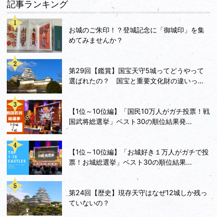
記事ランキング
お城のご朱印！？登城記念に「御城印」を集
めてみませんか？
第29回【鑑賞】国宝天守5城ってどうやって
選ばれたの？ 国宝と重要文化財の違いっ...
【1位～10位編】「国民10万人がガチ投票！戦
国武将総選挙」ベスト30の順位結果発...
【1位～10位編】「お城好き１万人がガチで投
票！お城総選挙」ベスト30の順位結果...
第24回【歴史】現存天守はなぜ12城しか残っ
ていないの？