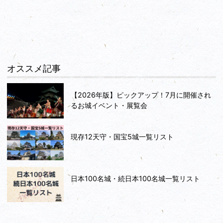
本丸からの東側へと行くと、天守台東南隅角が見えて
きます。ここまで歩いてみるとかつての天守は結構大
きかった気がしますね。本丸東側には石垣が顔をだし
てます。周辺には井戸が確認されたようですが、どれ
かわかりませんでした。
オススメ記事
では搦手道を下って米蔵跡へ行きます。続く
【2026年版】ピックアップ！7月に開催され
るお城イベント・展覧会
現存12天守・国宝5城一覧リスト
日本100名城・続日本100名城一覧リスト