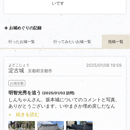
いです
お城めぐりの記録
行ったお城一覧
行ってみたいお城一覧
投稿一覧
よどこじょう
2025/01/08 19:59
淀古城
京都府京都市
お城全般
明智光秀を追う
(2025/01/02 訪問)
しんちゃんさん、坂本城についてのコメントと写真、
ありがとうございます。いやまさか埋め戻しだなん
て… 悲しくてたまりません。明智光秀の石垣を是非と
+ 続きを読む
も生で見たかったです… マジで残念😭
ということで、淀古城に行ってきました。淀城から約