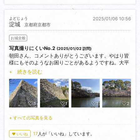
よどじょう
2025/01/06 10:56
淀城
京都府京都市
お城全般
写真撮りにくいNo.2
(2025/01/02 訪問)
朝田さん、コメントありがとうございます。やはり皆
様にもそのようなお困りごとがあるようですね。大平
砦は特に撮影が大変そうです。なんなら小学校の前な
+ 続きを読む
ので不信感に思われそうですね‥
淀城ですが、前回の投稿の続きとなっています。
本丸探訪後、水堀沿いを歩いてみようと思ったら、柵
やら店やら駐車場やらで塞がれてしまい、なかなか辿
5
1
1
2
り着けませんでした。カズさんの投稿を見ると駅のホ
ームから撮っていらしゃったようですが、その写真が
+ すべての写真を見る
たぶんベストフォトスポットだと思います。ちなみに
僕はその後駅へ戻らなかったので撮れませんでした…
17
人が「いいね」しています。
♥ いいね