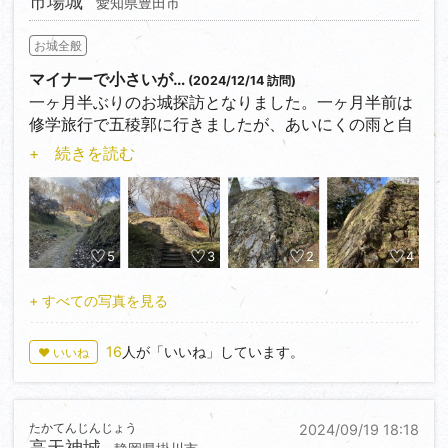
市場城
愛知県豊田市
のもいいと思います。だいたい11月から12月がベスト
シーズンだと思います♪
お城全般
評価★★★★☆
マイナーで小さいが…
(2024/12/14 訪問)
一ヶ月半ぶりのお城探訪となりました。一ヶ月半前は
修学旅行で五稜郭に行きましたが、あいにくの雨と自
由時間が短かったため、あまり探訪できませんでし
+ 続きを読む
た。
山城は三ヶ月ぶりです。
市場城に行ってきました！
豊田市ということで比較的家に近かったので行ってみ
ました。
5
3
2
4
車で途中まで行けます。駐車場は登山路の向かい側に
あります。トイレもありました。
+ すべての写真を見る
最初は長い上り坂ですが、一周するのに大体15分程度
しかかからず、かなり山城にしては探訪しやすいと思
16
人が「いいね」しています。
♥ いいね
います。全然疲れませんし。
市場城は1502年に鈴木親信が築き、以後は鈴木氏が支
配し、1592年、家康によって廃城になるまで90年役
たかてんじんじょう
2024/09/19 18:18
割を果たしました。
高天神城