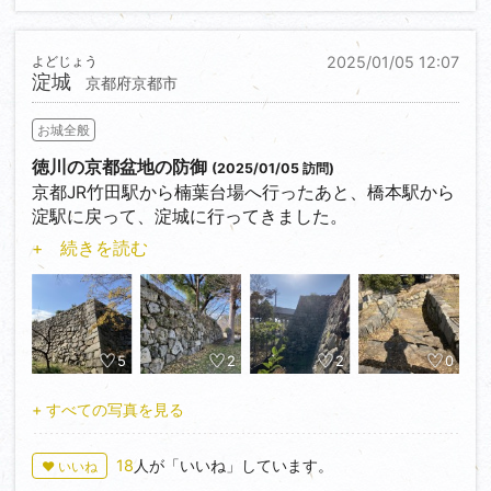
淀城の今残る水堀は半分以上が埋め尽くされてしまっ
たのでなかなか貴重なものだと思います。多聞櫓台も
よどじょう
2025/01/05 12:07
結構綺麗に見えました。
淀城
京都府京都市
また北西の隅櫓台石垣の上には標柱が立っていまし
た。石垣は荒々しい野面積みでしょうか？
お城全般
でもやっぱり写真が撮りにくいのでもしよかったら水
徳川の京都盆地の防御
(2025/01/05 訪問)
堀越しに写真が撮れるところを設けて欲しいのと、も
京都JR竹田駅から楠葉台場へ行ったあと、橋本駅から
しすでにあるのならば、その案内板などを設けて欲し
淀駅に戻って、淀城に行ってきました。
かったです。淀城の水堀越しの写真は皆様の投稿も見
淀城は伏見城の廃城後、徳川秀忠が家臣の松平定綱に
+ 続きを読む
ながら、楽しみたいと思います…
築かせ、定綱の美濃国への移封後に永井尚政が改修
し、その後は稲葉氏がこの地を納めました。江戸幕府
の名によって築かれたこの淀城は大阪枚方方面からの
京都への敵の襲来を防御するためのお城だったようで
す。
5
2
2
0
淀城はもともと淀川沿いに築かれ、伏見城の石垣、二
条城の天守が利用されたかなり大きなお城だったよう
+ すべての写真を見る
ですが、今は埋め尽くされてしまっています。
東南隅に天守が築かれ、天守の周りを天守曲輪が囲
18
人が「いいね」しています。
♥ いいね
み、その下には高石垣が築かれています。天守台から