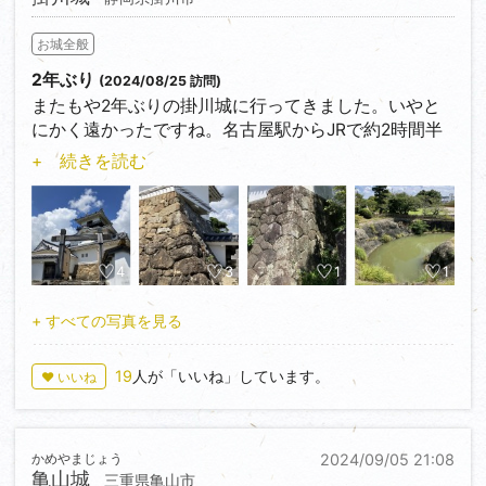
二次世界大戦で標的になることを避け、取り壊された
そうですが、詳しいことはわかっていません。
お城全般
二の丸には大きな堀切とそれを跨いで長ーい横堀があ
ります。どちらもなかなか大きいもので多分これが1
2年ぶり
(2024/08/25 訪問)
番見どころ。
またもや2年ぶりの掛川城に行ってきました。いやと
西の丸には大きな堀切があります。眺めも最高でし
にかく遠かったですね。名古屋駅からJRで約2時間半
た。
というところでしょうか？今までで1番遠い電車旅と
+ 続きを読む
三の丸には土塁があちこちにあります。ちかくに着到
なりました。
櫓台があり、綺麗に土塁が高々と残っていました。
掛川城は今川義元の家臣の朝比奈氏の居城でしたが、
最後は追手門跡を通って帰りました。
その後家康の攻略と、家康の関東移籍に伴い最終的に
さすが世界最強の城
山内一豊が改修しました。
評価★★★★☆
この城の特徴は御殿が残っていることですかね。お城
4
3
1
1
で御殿が残っているのは、掛川城、高知城、川越城、
二条城の四ヶ所です。これはなかなかすごいです。ま
+ すべての写真を見る
た掛川城は日本最古の復元天守を持ち、東海の名城と
呼ばれています。
19
人が「いいね」しています。
♥ いいね
その他の遺構だとまずレアなのが、銀杏型の石垣です
ね。御殿の近くにちらっと顔を覗かせていますが、当
時の石垣とは思えない程綺麗に積まれています。
かめやまじょう
2024/09/05 21:08
また十露盤堀や三日月堀などのここでしかみられない
亀山城
三重県亀山市