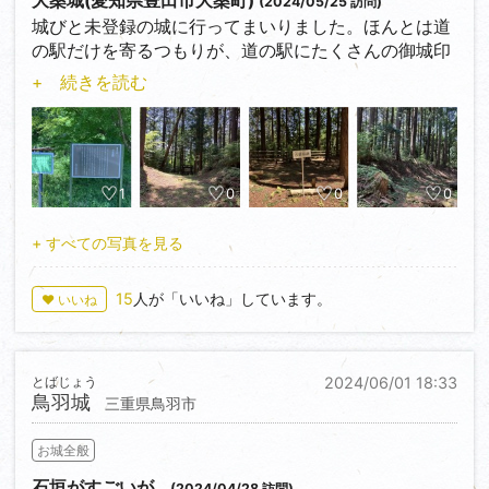
大桑城(愛知県豊田市大桑町)
(2024/05/25 訪問)
と高ーい石垣と低石垣があり、その横を通っていくと
城びと未登録の城に行ってまいりました。ほんとは道
本丸に辿り着きます。石垣があるせいで道が少し狭く
の駅だけを寄るつもりが、道の駅にたくさんの御城印
なってます。本丸にも石垣が残っておりなかなか見応
が売ってたので行ってみました。ただとにかくアクセ
+ 続きを読む
えのあるお城でした。
スが悪く、結構小さいお城でした。しかし、一応武田
ただものすごく残念なのが水の手曲輪を見忘れてしま
信玄の支配下にあったという深い歴史や、遺構も土橋
ったことです。このお城には今でいうダムの役割をす
と土塁で成り立った虎口がきれいに残っていたので未
る水の手曲輪があるのですが、それを見れませんでし
登録な割にはすごいなと思いました。現在は主郭しか
た。まあ理由は暑かったのと虫と蛇にビビってたこと
残っていないようですが、その主郭を土塁が囲み、虎
1
0
0
0
ですね。その前に鳥羽城に行ったときや、宇陀松山城
口の手前には土橋と堀切が設けられていました。ま
で大きな蛇に遭遇しているのですごく怖くなってしま
た、井戸も残っていて、歴史背景を感じられるお城で
+ すべての写真を見る
い… 今は道けばよかったなと反省してます。行けたら
した。
冬に再攻城しようと思っていますが、受験が近づいて
15
人が「いいね」しています。
♥ いいね
るので行けないかな…
まあこんな感じですね！ぜひ行ってみてください！
評価★★★☆☆
とばじょう
2024/06/01 18:33
鳥羽城
三重県鳥羽市
お城全般
石垣がすごいが…
(2024/04/28 訪問)