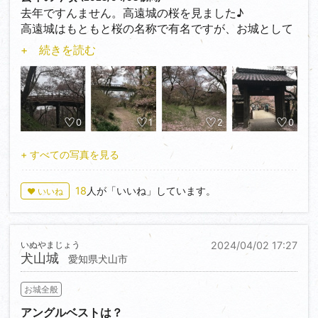
去年ですんません。高遠城の桜を見ました♪
高遠城はもともと桜の名称で有名ですが、お城として
の面影は今はあまり感じられませんでした。道路など
+ 続きを読む
に犬走りや追手門の標柱がありましたがあまりその痕
跡は見当たらず。正直なんでこれが100名城なのと疑
問に思いました。
ただ肉球さんの投稿を見て結構見どころがあることも
知ったのでまたいけたらと思っています。
0
1
2
0
高遠城の遺構としては堀切と少し石垣といったもので
しょうか？大手門は確か現存で、太鼓櫓も現存だそう
+ すべての写真を見る
です。
堀切は素晴らしかったです。石垣もちょろっと残って
18
人が「いいね」しています。
♥ いいね
ました。
また高遠城の近くには高遠ダムと勝間薬師堂がありま
す。
いぬやまじょう
2024/04/02 17:27
高遠ダムは綺麗な高遠湖と綺麗な山をセットで撮るこ
犬山城
愛知県犬山市
とができます。
勝間薬師堂には樹齢140年の枝垂れ桜が咲き誇り、
お城全般
1603年に建てられた薬師堂が今も現存しています。ぜ
ひ合わせて行ってみてください。
アングルベストは？