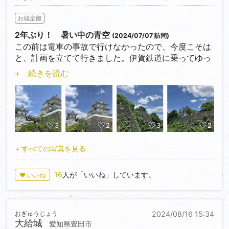
お城全般
2年ぶり！ 暑い中の青空
(2024/07/07 訪問)
この前は電車の事故で行けなかったので、今度こそは
と、計画を立てて行きました。伊賀鉄道に乗ってゆっ
くり行きました。この日は友達3人と一緒に行きまし
+ 続きを読む
た。
伊賀上野城はもともと豊臣秀吉の家臣であった筒井定
次が築城し、秀吉の死後、徳川方の藤堂高虎が改修し
て石垣の大規模なお城にしました。まあ要は大阪城を
守る城から攻める城にしたって感じです。
3
2
3
2
まあとにかく高石垣がいつ見てもすごかったです。初
心者でも行きやすいお城なのでぜひ行ってみてくださ
+ すべての写真を見る
い。
上野駅から徒歩15分
16
人が「いいね」しています。
♥ いいね
おぎゅうじょう
2024/08/16 15:34
大給城
愛知県豊田市