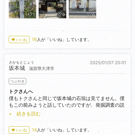
10分ほどの住宅街の中にあります。遺構はありませ
ん！
じゃあなぜいきたかったのかというと、実はこの城山
1
0
0
崎の戦いの際に明智光秀が築城した城だからです。明
智光秀を物語るものはありませんでした。あるのは神
社と標柱だけ。
16
人が「いいね」しています。
♥ いいね
まあでも歴史的に考えるとこの淀古城が明智光秀の重
要拠点になっていたというのはよくわかりました。
また鳥羽伏見の戦い(戊辰戦争)も明治時代初期は当時
勃発していたところでもあり、多くの人が亡くなられ
さかもとじょう
2025/01/07 20:01
坂本城
た様です。
滋賀県大津市
大阪と京都を結ぶ重要な場所であったことも推測され
ます。
つぶやき
トクさんへ
評価★☆☆☆☆
僕もトクさんと同じで坂本城の石垣は見てません。僕
もこの前みようと話していたのですが、発掘調査の説
明後にしばらく見れなくなっている様です。市役所に
+ 続きを読む
聞いてみるとそんな感じでした。僕も明智光秀大好き
なので早く見たいです。
14
人が「いいね」しています。
♥ いいね