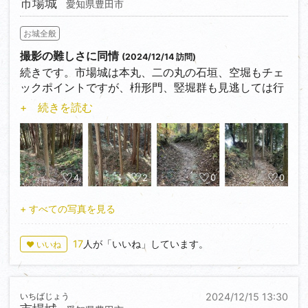
市場城
愛知県豊田市
せんでした。自分の投稿が商品化されたことは嬉しい
限りです。
お城全般
お城EXPOみなさまお疲れ様でした。僕は一度も行っ
撮影の難しさに同情
(2024/12/14 訪問)
たことがないのですが、大人になったらいきたいと思
続きです。市場城は本丸、二の丸の石垣、空堀もチェ
ってます。そこで皆様とお話もしたいです♪
ックポイントですが、枡形門、竪堀群も見逃しては行
けない遺構の一つです。
+ 続きを読む
では残り1日となりましたが、よいお年を！
本丸から坂道を下ると畝状竪堀群が見えます。見た時
はすげーと思いましたが、撮影が難しい😓 皆さんに
わかるようにとるにはどうすればいいかわかりません
でした。朝田さんの気持ちがわかります。まあ結局頑
張って数枚撮りました。
4
2
0
0
その後は枡形門が見えます。枡形門は自然の地形と人
口の石垣を活かしたものとなっています。
+ すべての写真を見る
その後は御屋敷跡に辿り着きますが、そこは跡よりも
とにかく紅葉が綺麗でそっちに目がいってました。屋
17
人が「いいね」しています。
♥ いいね
敷跡にもわずかに石垣が残っていました。当時のもの
かはわかりません。
いちばじょう
2024/12/15 13:30
市場城は桜と紅葉が一緒に見えるため、自然を楽しむ