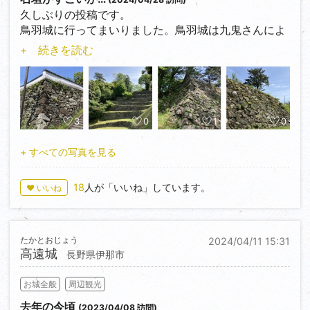
久しぶりの投稿です。
鳥羽城に行ってまいりました。鳥羽城は九鬼さんによ
って築かれた海城です。遺構はもう石垣のみですか
+ 続きを読む
ね。まあ思ったよりすごかったです。駐車場は家老屋
敷に止めました。家老屋敷跡には早速大規模な石垣が
残っており素晴らしかったです。階段を登るとtobaと
書かれたロゴがあり、そこが城山公園だそうです。さ
らに階段を登ると本丸へと辿り着きます。本丸の高石
3
0
1
0
垣も素晴らしく、水門も発見しました。本丸には天守
がかつては建っていたそうですが、廃城になった後は
+ すべての写真を見る
小学校の運動場になったそうです。また少し離れた相
橋という橋の下の小さな川沿いに石垣が綺麗に残って
18
人が「いいね」しています。
♥ いいね
ました。
満足のいく遺構なのですが、毛虫が大量にいるのと、
蛇に遭遇したので怖かったです。山城でもないのにこ
たかとおじょう
2024/04/11 15:31
んなに怖い生き物がいるのは残念でした。
高遠城
長野県伊那市
お城全般
周辺観光
去年の今頃
(2023/04/08 訪問)