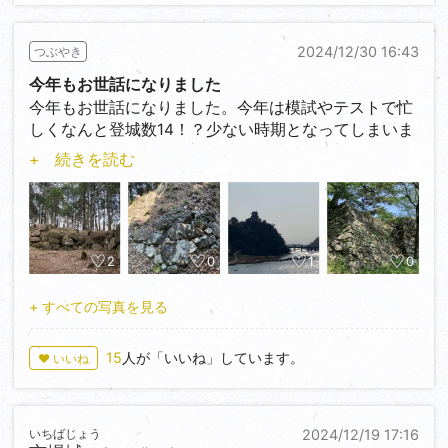
縄張りとしては稜堡式の砲台となっており、土塁や堀
が良好な状態で残っていました。また発掘調査では瓦
2024/12/30 16:43
つぶやき
も多く見つかっており、建物が立っていたことも明ら
かになりました。
今年もお世話になりました
今年もお世話になりました。今年は模試やテストで忙
写真が撮りにくいというのは2つの意味がありまし
しくなんと登城数14！？少ない時期となってしまいま
て、1つは普通に遺構を綺麗にとるのが難しいという
した。しかもそのうち初登城は6。悔いの残る一年で
+ 続きを読む
意味と、もう一つは、公園になっていて、多くの人が
した。ちなみに僕は来年高3なので受験勉強で全くお
遊んでいたので、自分が公園の写真を撮っている不審
城行けないと思います。難関大学志望なので…
者のような感じ見られるのが嫌だったということで
来年もよろしくお願いします♪
す。そこにいた多くの人はおそらくそこが砲台という
ことをあまり意識していないようなので… 皆さんもそ
赤い城さん、朝田さん、トクさん、畝城竪堀群のコメ
2
0
1
0
んなことありませんか？
ントありがとうございます♪あの写真は結構頑張って
撮ったので賞賛いただき嬉しいです。
+ すべての写真を見る
評価★★★☆☆
これからも皆さんの興味を引くような写真を撮ってい
きたいと思います。
15
人が「いいね」しています。
♥ いいね
イオさん、遅くなりましたが、かるたのご報告ありが
とうございます。ちなみに僕はかるたの投稿は一つし
いちばじょう
2024/12/19 17:16
かしていないのですが、まさか載るとは思ってもいま