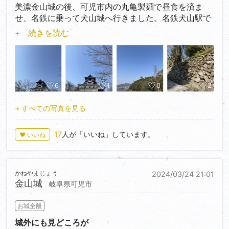
美濃金山城の後、可児市内の丸亀製麺で昼食を済ま
せ、名鉄に乗って犬山城へ行きました。名鉄犬山駅で
降りてそこから歩いていきました。失礼ではあります
+ 続きを読む
が、金山城の時とは大違いで犬山駅周辺には人がたく
さんおり、歩きにくい感じでした。途中城下町を通っ
て行きました。城下町を訪れるのは2年ぶりで、2年前
城下町にて飛騨牛のたこ焼きを買ったつもりが普通の
たこ焼きを買ってしまったというドジなことをしてし
6
1
0
2
まいました。ちなみに僕はタコが苦手なので尚更最悪
でした。でも美味しかったです♪
+ すべての写真を見る
そんな話はどうでもいいとして、城下町を歩いている
17
人が「いいね」しています。
♥ いいね
とこの前イオさんが犬山城周辺の史跡探検の投稿をさ
れていましたので、僕も注意しながら歩いていると、
江戸時代の武家屋敷や大手門発掘調査地も確認できま
かねやまじょう
2024/03/24 21:01
した。大手門の発掘調査見たかったです…。そうそう
金山城
岐阜県可児市
そういえば坂本城の石垣、せっかく見つかったのに立
ち入りが今禁止されているそうです。人が集まりすぎ
お城全般
るリスクもあると思いますが、なんとか調査結果をこ
れから先も見せて欲しいものです。
城外にも見どころが