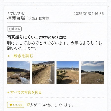
西へとかつて多聞櫓が存在し、多聞櫓台石垣沿いには
今も淀川から引かれた水堀が存在します。
くずはだいば
2025/01/04 16:36
天守曲輪へと現存する石段を登っていくと天守の入り
楠葉台場
大阪府枚方市
口が見えますが、門がしまっていて中には入れないよ
うです。
お城全般
また隅櫓台の上には岩がいくつか散乱しており、中に
は刻印の書かれた岩がありました。刻印を書いた人は
写真撮りにくい…
(2025/01/02 訪問)
前田利家、加藤清正、毛利輝元だそうです。
明けましておめでとうございます。今年もよろしくお
国史跡にも100名城にもなっていませんが、歴史上重
願いいたします。
要なお城でもあり、見応えの合えるお城だと思いまし
さあ今年2025年の最初のお城は楠葉台場となりまし
+ 続きを読む
た。
た。
楠葉台場は勝海舟が幕府に命ぜられて築かれた台場で
評価★★★★☆
す。その後は薩長同盟により、この地域は新政府軍に
攻められ、新政府軍の砲台の高浜台場から攻撃を受
け、終いには新政府軍に占拠されてしまいました。
3
0
0
0
楠葉台場はJR橋本駅から徒歩10分ほどで着きます。橋
本駅は京都府ですが、楠葉台場は大阪府にあります。
+ すべての写真を見る
さらに近くは東海道が通っています。砲台は京都方面
から攻めてくる敵に反撃するために作られたようです
17
人が「いいね」しています。
♥ いいね
が、実際にはその役割は果たせず…