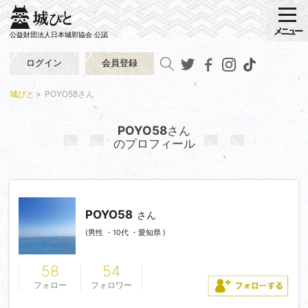
メニュー
公益財団法人日本城郭協会 公認
ログイン
会員登録
城びと
POYO58さん
POYO58
さん
のプロフィール
POYO58
さん
(男性 ・10代 ・愛知県 )
58
54
フォロー
フォロワー