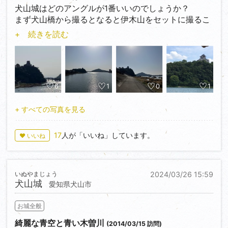
犬山城はどのアングルが1番いいのでしょうか？
評価★★☆☆☆
まず犬山橋から撮るとなると伊木山をセットに撮るこ
とができ、綺麗な写真が撮れます。ただ欠点としては
+ 続きを読む
犬山城から少し離れるのでドアップしないと天守が小
さくなってしまいます。
次に木曽川から。これは遊覧船に乗れば撮れます。木
曽川から撮ると結構綺麗ですよ。多分これがベストア
ングルだと思うのですが、お金がかかりますね。
6
1
0
1
最後に岐阜県側から撮ると、これも結構綺麗に撮れま
す。春には桜と一緒に撮ることもできます。
+ すべての写真を見る
アングルはこんな感じです。よかったら参考にしてく
17
人が「いいね」しています。
♥ いいね
ださい…
いぬやまじょう
2024/03/26 15:59
犬山城
愛知県犬山市
お城全般
綺麗な青空と青い木曽川
(2014/03/15 訪問)