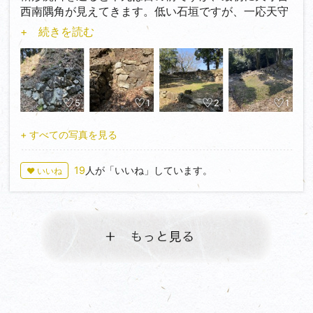
西南隅角が見えてきます。低い石垣ですが、一応天守
台。天守台の南側の山道に沿って歩いていくと、近年
その後は犬山橋へと向かいます。続く
+ 続きを読む
発掘された石垣が見えてきます。少し窪んだところに
あり、石垣を目の当たりにできます。昔はもっと高か
評価★★★☆☆
ったと予想されます。
その後西側に、最後の防備となる本丸枡形虎口が見え
てきます。友達のY.K.さん(城びとの会員です)がこっ
5
1
2
1
ちの枡形虎口の方が二の丸のものよりはっきりしてる
と言ってましたが、言われてみればそんな気がしま
+ すべての写真を見る
す。
19
人が「いいね」しています。
♥ いいね
虎口を通れば広い本丸が見えます。ここまで出丸から
10分くらいで辿り着いた感じです。本丸はただの広場
と思いきや礎石がいくつか確認できるようです。自分
は見失いました。やらかしもうた。本丸からの景色は
もう最高ですよ♪青々とした木曽川がめっちゃ綺麗に
見えます。よくここでお弁当を食べたりする方もいら
っしゃるようです。それくらい綺麗です。森さんも天
守からこの景色をみていらっしゃったでしょう。