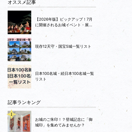
オススメ記事
【2026年版】ピックアップ！7月
に開催されるお城イベント・展...
現存12天守・国宝5城一覧リスト
日本100名城・続日本100名城一覧
リスト
記事ランキング
お城のご朱印！？登城記念に「御
城印」を集めてみませんか？