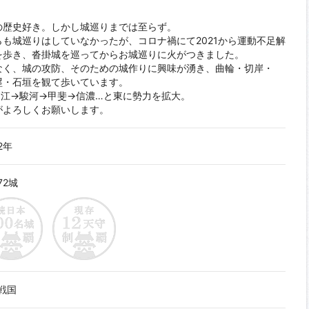
の歴史好き。しかし城巡りまでは至らず。
も城巡りはしていなかったが、コロナ禍にて2021から運動不足解
を歩き、沓掛城を巡ってからお城巡りに火がつきました。
なく、城の攻防、そのための城作りに興味が湧き、曲輪・切岸・
塁・石垣を観て歩いています。
遠江→駿河→甲斐→信濃…と東に勢力を拡大。
がよろしくお願いします。
2年
72城
戦国