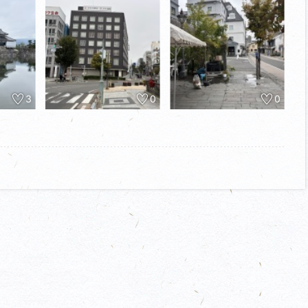
ている。川を越えたところなのでもしやと思い見回すと近くに神
がら回るといろいろ発見があり面白い。気がつくと少しずつ城に
待つ観光客がインバウンド主体にたくさんいらっしゃいました。
並びます。
果で列が分かれてスムーズに入場。
3
0
0
と写真撮影スポットなどで渋滞するので、朝イチの8:30がオスス
とのこと。
の高低差などを感じながら歩くと面白いのと、総堀の南側に実際
形状を感じながら街歩きでき楽しい。
街並みを感じられて楽しかったです。
つけたので、また来たい街、城だなぁと思いました。