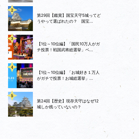
第29回【鑑賞】国宝天守5城ってど
うやって選ばれたの？ 国宝...
【1位～10位編】「国民10万人がガ
チ投票！戦国武将総選挙」ベ...
【1位～10位編】「お城好き１万人
がガチで投票！お城総選挙」...
第24回【歴史】現存天守はなぜ12
城しか残っていないの？