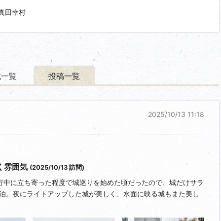
真田幸村
城一覧
投稿一覧
2025/10/13 11:18
く雰囲気
(2025/10/13 訪問)
行中に立ち寄った程度で城巡りを始めた頃だったので、城だけサラ
泊。夜にライトアップした城が美しく、水面に映る城もまた美し
がてら歩きながら松本城へ。