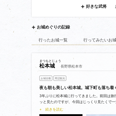
好きな武将
お城めぐりの記録
行ったお城一覧
行ってみたいお
まつもとじょう
松本城
長野県松本市
お城全般
周辺観光
夜も朝も美しい松本城。城下町も落ち着
3年ぶりに松本城に行ってきました。前回は旅
ッと見たのですが、今回はじっくり見たくで一
い。
+ 続きを読む
夜はさくら刺しを堪能した後、朝ウォーキング