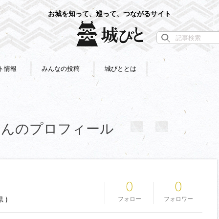
お城を知って、巡って、つながるサイト
ト情報
みんなの投稿
城びととは
さん
のプロフィール
0
0
 )
フォロー
フォロワー