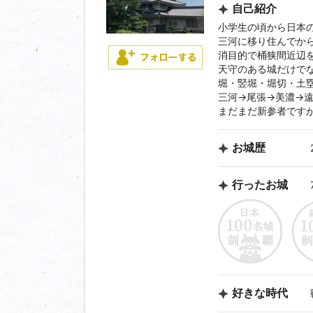
自己紹介
小学生の頃から日本
三河に移り住んでから
消目的で桶狭間近辺
天守のある城だけで
堀・竪堀・堀切・土
三河→尾張→美濃→
まだまだ新参者です
お城歴
行ったお城
好きな時代