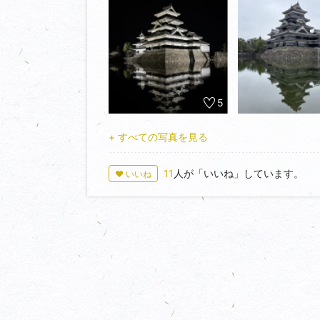
本町通りを北上すると明らかに道がクランクし
社がありその手前に大手門の指標あり。歩きな
向かって登っている気がします。
8:15くらいに到着すると、8:30の開門を
夜に撮った同じ場所で朝の風景を撮影後、列に
8:30の開門直前に事前電子予約しておいた効
5
事前予約がおすすめです。そして9:00になる
メ。
+ すべての写真を見る
黒門からしばらく進むと天守へ。
現存天守だけあって、階段が急。最大60°ある
11
人が「いいね」しています。
薄暗い雰囲気が歴史を感じさせます。
♥ いいね
城を出て古地図を見ながら東門の馬出しへ。道
に使われている井戸の位置を見ると、昔の堀の
そして太い通りから一本道を外して歩くと古い
街歩きしていて美味しそうなお店もたくさん見