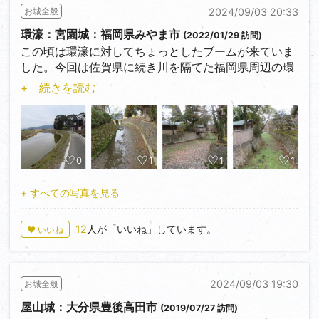
2024/09/03 20:33
お城全般
と空堀が施されて圧倒されました。残りの2面には現
在は有りませんが、発掘調査の際に埋設土塁と埋設空
環濠：宮園城：福岡県みやま市
(2022/01/29 訪問)
堀が確認されたそうです。
この頃は環濠に対してちょっとしたブームが来ていま
した。今回は佐賀県に続き川を隔てた福岡県周辺の環
濠地帯です。基本は佐賀県と同じくクリークに囲まれ
+ 続きを読む
た城や館で集落を見る事は有りませんでした。佐賀県
と違いその多くが消滅している事で、登録城では佐留
垣城でクリークの一部を見る事が出来ますが他は消滅
して石碑や表示板程度のみとなっています。おそらく
消滅したその城は環濠だったと考えて良いと思いま
0
1
1
1
す。佐留垣城やその他数城で部分的な環濠を見る事は
出来ましたが大規模な環濠を見たいとやってきまし
+ すべての写真を見る
た。
12
人が「いいね」しています。
♥ いいね
宮園城はみやま市の東照寺の一体が城域だったそうで
すが実際はそれよりも広いのではと考えられているよ
うです。現在は当時の濠を一部を除き間知石で補強さ
2024/09/03 19:30
お城全般
れていますが平地部分は当時のままでクリーク全体を
把握する事が出来ます。北側の川から取水口がついて
屋山城：大分県豊後高田市
(2019/07/27 訪問)
いて当時の水の流れも理解が出来ます。環濠に興味の