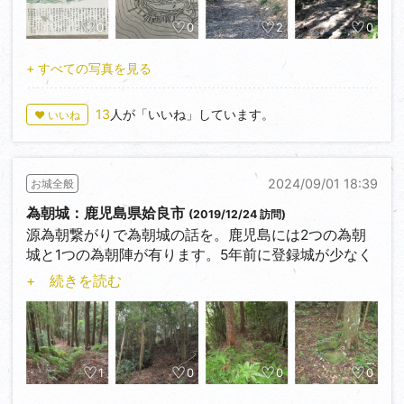
写りの良かった場所を選びました、場所が違えども殆
縄張図があると少なからず助かります。極々稀にデフ
ど濠が廻っているだけで大差は有りません。
ォルメされた縄張り図や鳥観図によって脳内がそれに
0
0
2
0
引っ張られて遺構を見逃す事があります。こちらの城
5月に青森の高屋敷館が環濠集落だという事でヒント
跡の案内板はそんな感じです。（厳密に言うとこちら
+ すべての写真を見る
は無いかと考えて訪問しましたが全く別物でした。共
の案内板は公園全体を表示しており、その目的なら特
通しているのは濠に囲まれている集落という1点のみ
に問題は有りません。少なからず縄張図風に表現して
13
人が「いいね」しています。
♥ いいね
でした。（その他に気が付いた事は武士の時代とは逆
おり良く確認しなかった私に非が有りますので、決し
に、濠が土塁の内側に配置されていたって事です。）
てディスるつもりでは有りません。）
高屋敷館は分類上城郭で問題ないと思われますが、佐
2024/09/01 18:39
お城全般
栂牟礼城から西に直線距離700ｍ、単郭で標高178
賀平野の環濠集落は城郭の分類なのでしょうか？もし
ｍ、東西に約180ｍ南北に150ｍ程度の城跡です。栂牟
為朝城：鹿児島県姶良市
(2019/12/24 訪問)
仮に今後、用水路（濠）に囲まれた農地が宅地化さ
礼城との関係や築城時期は不明だそうですが、別名小
源為朝繋がりで為朝城の話を。鹿児島には2つの為朝
れ、数件の家が建ち集落化した場合は環濠集落と呼ば
山田新城とも呼ばれているようで関係は有ったかと思
城と1つの為朝陣が有ります。5年前に登録城が少なく
れてもおかしく無い気がします。その際は城郭に分類
われます。写真2は最新の縄張り図です。分かる通り
なってマイナー城跡に行くようになった頃に訪問しま
されるのでしょうか。時代が最近だから分類されない
+ 続きを読む
この城は単郭ながらとても防御性に優れていて、畝堀
した。鹿児島でメジャーな武将は島津一択、そんな中
のなら現在の集落はいつの時代から有ったのでしょう
が40本以上施されています。特に北側の畝堀は天端の
に為朝の名を持つ城跡を見つけたので考える前に早速
か。城郭に分類されるのにはいつ頃の年代からになる
直ぐ上に腰曲輪が廻っており畝堀の最終型に近い作り
行ってみました。
のでしょうか。2年前から不思議に思えています。
になっています。そう考えると戦国末期の極手前の時
（分類がおかしいから何としろとか、白黒はっきりし
期に築造されたのではないでしょうか。写真は少な目
南北200ｍ程度、東西50ｍ程度の独立丘陵に5つの曲
1
0
0
0
たいとか、佐賀県にお住まいの皆様を不快にさせる意
です、こちらについては近くに行く際は再訪問しよう
輪と平坦部が5か所程あります。(最近入手した縄張り
図は有りません。単純に不思議と感じていて特に解決