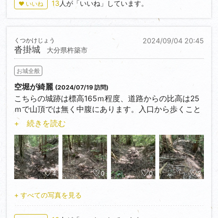
13
人が「いいね」しています。
♥ いいね
くつかけじょう
2024/09/04 20:45
沓掛城
大分県杵築市
お城全般
空堀が綺麗
(2024/07/19 訪問)
こちらの城跡は標高165ｍ程度、道路からの比高は25
ｍで山頂では無く中腹にあります。入口から歩くこと
5分程度で城域に達します。南北50ｍ強、東西120ｍ程
+ 続きを読む
度の中に東西2郭で構成されていてる館城です。コン
パクトで比高も低い上に空堀が美しい好みの城跡で
す、気軽に見るにはお勧めです。
4
0
0
2
+ すべての写真を見る