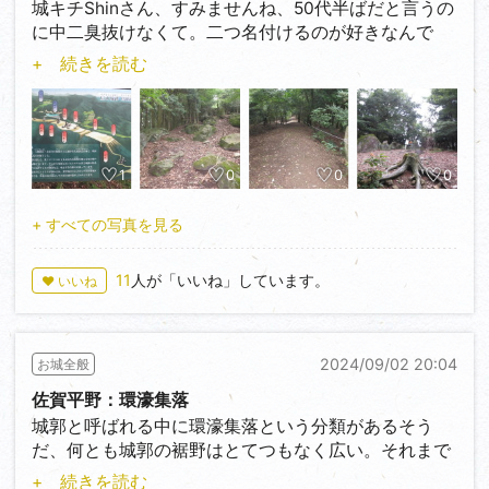
城キチShinさん、すみませんね、50代半ばだと言うの
ある方にはお勧めの城跡です。
に中二臭抜けなくて。二つ名付けるのが好きなんで
す。鬼神城郭放浪記さんとか、2年以上掛けて大作を
+ 続きを読む
連載していらっしゃる大作トクさんや、投稿が毎回毎
回爽やかな爽やかモトさんとか。しかし最近は鬼神城
郭放浪記さんは控えています、雲の上の方なので知っ
たら怒られやしないかと。
1
0
0
0
屋山城はⅠ郭が標高548mにあり、東西15～20m、南北
400ｍ程の細長い城域にⅠ～Ⅲ郭で構成されており、
+ すべての写真を見る
各々堀切で遮断されています。しかし各々の郭はフラ
ットでは無く数か所の段が付いているので現地では三
11
人が「いいね」しています。
♥ いいね
つの郭で構成されているようには感じません。こちら
で時に印象的なのは写真3の勾配のキツく雨の日の登
城が大変そうな大手通で両脇に竪堀が施されていま
2024/09/02 20:04
お城全般
す。この大手道は両側に側溝を設定し、道路の中心部
にムクリを付け、両側に勾配を取っています。まるで
佐賀平野：環濠集落
現代の道路の構造と同じで雨の日の登城の際は水はけ
城郭と呼ばれる中に環濠集落という分類があるそう
がよかった事でしょう。実際は経年による風化で形造
だ、何とも城郭の裾野はとてつもなく広い。それまで
られたのかもしれませんが。遺構さえあれば様々な考
環濠集落なんて耳にした事は有りませんでした。
+ 続きを読む
えが浮かんできて楽しいですね。