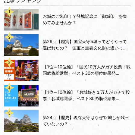
記事ランキング
お城のご朱印！？登城記念に「御城印」を集
めてみませんか？
第29回【鑑賞】国宝天守5城ってどうやって
選ばれたの？ 国宝と重要文化財の違いっ...
【1位～10位編】「国民10万人がガチ投票！戦
国武将総選挙」ベスト30の順位結果発...
【1位～10位編】「お城好き１万人がガチで投
票！お城総選挙」ベスト30の順位結果...
第24回【歴史】現存天守はなぜ12城しか残っ
ていないの？