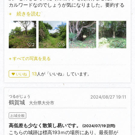
カルワードなのでしょうが気になりました。要約する
と、城跡と聞けばどんな城跡でも、藪だ藪だとブツブ
+ 続きを読む
ツ言いながらも結局遺構を見に行ってしまっているの
だとか。
こちらの城跡は櫛間城と同日に行きました。投稿しな
かったのは危険で主郭に辿り着かなかったからです。
2
0
1
0
城キチではない自分はさっさと断念、こんなメジャー
でも無い日本の端に来る人は居ないだろうとほっとい
+ すべての写真を見る
ていました。そんな場所に城キチＳin氏が猛威を振る
っていて素直に脱帽。
13
人が「いいね」しています。
♥ いいね
それ以降こちらの城キチSin氏の投稿を見てみると自
由で枠に納まらない、そんな所に魅力を感じてきまし
つるがじょう
2024/08/27 19:11
た。スイカバーは？でしたが高天神城攻略砦シリーズ
鶴賀城
大分県大分市
等は最高、発信されないと目にする事さえ出来ません
から。そんなニッチな情報が得られるのもこちらの投
お城全般
稿の懐の深さでしょう、サイトに感謝しています。そ
して様々な方向から新たに投稿される方が増えていっ
高低差も少なく散策し易いです。
(2024/07/19 訪問)
て欲しいと思います。
こちらの城跡は標高193ｍの場所にあり、最長部が