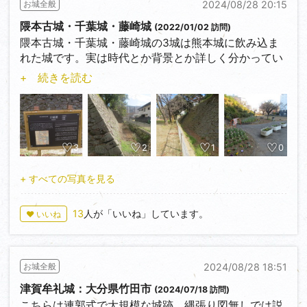
2024/08/28 20:15
お城全般
か。
次回に続く。。。
隈本古城・千葉城・藤崎城
(2022/01/02 訪問)
その源為朝が作ったというこちらの城跡は標高380m
隈本古城・千葉城・藤崎城の3城は熊本城に飲み込ま
の独立丘陵に東西400ｍ程度、南北に50mの範囲にⅠ～
れた城です。実は時代とか背景とか詳しく分かってい
Ⅲの曲輪で構成されています。一部公園化されていて
ないのですが純粋に楽しむ事は出来るので。遺構は有
+ 続きを読む
頂上部の樹木が無い場所が有り、少々雑草が蔓延って
りませんが古城には案内板が、千葉城は現在公園とな
いましたが、目視では遺構の確認は出来たので問題は
っており石碑が残っています。100城を訪問する際に
なかったです。曲輪以外の遺構としては、櫓台、堀
一見されたら如何でしょう。位置はグーグルマップに
切、竪堀、土塁が有りますが意識して探さないと気が
て3城共表示されています。（写真1～3：古城、4～6
付きません。土質のせいか堀は埋まり土塁の形状が崩
千葉城）
3
2
1
0
れています。一部石積もあるのですが遺構かどうかと
は判断付きませんでした。西南戦争時に薩軍の陣地に
いんげん丸虫さんは一本芯が通って硬派な方に見受け
+ すべての写真を見る
もなっていて激戦もあったようなのでその時に多少の
られましたね。1年半振りにサイトに復活した時に真
改変がなされていたのかもしれません。
っ先に見に行きましたが・・。城とマスクさんもお見
13
人が「いいね」しています。
♥ いいね
掛けしなくなりました、こんな楽しみ方もあるのかと
驚いたものです。色んなアプローチを持った多くの
方々が投稿されたら城訪問の裾野も広がってくるので
2024/08/28 18:51
お城全般
はないでしょうか。私もしんちゃんに影響されて今回
飲み込まれた城を投稿しました。
津賀牟礼城：大分県竹田市
(2024/07/18 訪問)
こちらは連郭式で大規模な城跡、縄張り図無しでは説