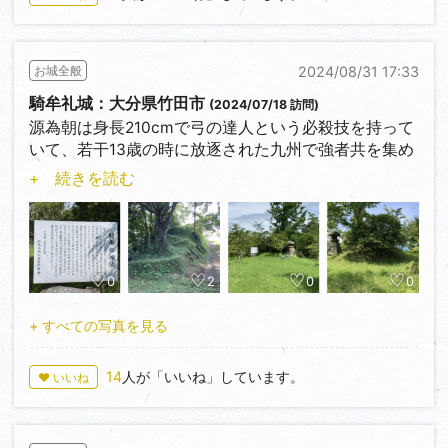
この外城制の遺構について、地元発信のローカルネタ
として遺構を不定期で投稿しようかと。何しろ100か
所以上あるので終了しないような気もしているのです
2024/08/31 17:33
お城全般
が。
騎牟礼城：大分県竹田市
(2024/07/18 訪問)
1～3：串木野郷地頭仮屋：いちき串木野市
源為朝は身長210cmで弓の達人という必殺技を持って
・・・登録城の串木野城の一角にあります、串木野麓
いて、若干13歳の時に放逐された九州で強者共を集め
として武家屋敷の遺構も残っています。遺構は石垣で
ながら数十回の戦を繰り返し、たちまち悪人共を駆逐
+ 続きを読む
すが表示板によると明治期築造なのだとか
し平定した後、強者28騎と共に京の都に上洛する。こ
の時為朝17歳。
4～6：加世田郷地頭仮屋：南さつま市加世田
・・・最寄りの城跡は加世田城、そこを中心に麓が形
多少端折ってはみたが、概ね為朝は九州にいる頃はそ
成されています。遺構は階段や門柱、築造時期は不明
んなだったらしい。だけどこのプロットは良く目にし
0
2
0
0
です。
ませんか？多少の背景、時代、必殺技等詳細は違って
いるけれども、まさに少年漫画のプロット。年齢も13
+ すべての写真を見る
7～9：山川郷地頭仮屋：指宿市山川
歳～17歳で主人公にも合致している。少年漫画（ジャ
・・・最寄りの城跡は不明だが近くに消滅した土矢倉
ンプやマガジン等）の戦闘物では仲間を集めて必殺技
14
人が「いいね」しています。
♥ いいね
城があります。ここは漁業が盛んな為、海近くに設置
を繰り出し、邪悪な敵を倒しながら困難を乗り越え行
したのかもしれない。遺構は石塀で江戸時代の築造に
った先に平和が訪れ仲間と共に去って行く。為朝は少
よるそうです。
年漫画の主人公に被ってしまうのは自分だけでしょう