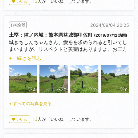
13
人が「いいね」しています。
♥ いいね
2024/09/04 20:25
お城全般
土塁：陣ノ内城：熊本県益城郡甲佐町
(2019/07/12 訪問)
城きちしんちゃんさん、愛をを求められると引いてし
まいますが、リスペクトと羨望はありますよ、お三方
共。受け手の気持ちですからね、お気を悪くさせたの
+ 続きを読む
でしたら申し訳ない。城キチShinは歯切れも良かった
から好きだったですけどね。ひと段落している時期な
のでそろそろ私も改名して心機一転するのも良いかも
しれません。
4
0
0
0
陣ノ内城には2019年の夏に訪問しました。南北190ｍ
程度、東西210ｍ程度の城跡です。その時は阿蘇大宮
+ すべての写真を見る
司の館で陣ノ内館とありました。その年に小西行長に
よる築城の織豊系城郭として陣ノ内城と名称が変更に
13
人が「いいね」しています。
♥ いいね
なりました。国史跡になったのはその時だったのか分
かりません。写真中の表示は何れも陣ノ内館のままに
なっています。おおよそ北と東の2面には大きな土塁