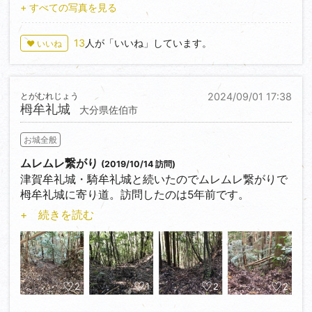
と考えている城跡です。
図の記載が平坦部の表示となっていて名称を揃えまし
+ すべての写真を見る
を望んでいる訳でも有りません。）
た。)急勾配の大手道の両側には3つの平坦部と登り切
った左右に土塁が配置さています。西側の崖の上には
13
人が「いいね」しています。
♥ いいね
100ｍ程の長さで2ｍ程の高さの土塁があります。空堀
があるとの事でしたが当時は気が付きませんでした、
おそらく浅く曲輪の段と見間違える程度だったのだと
とがむれじょう
2024/09/01 17:38
思います。曲輪Ⅰが主郭で段が付いており背後には土塁
栂牟礼城
大分県佐伯市
があり、石碑が置いてありました。資料を調べてみて
もこの城跡が源為朝に関係しているのか分かりませ
お城全般
ん。伝説だけで名前が付いただけなのかもしれないで
す。
ムレムレ繋がり
(2019/10/14 訪問)
津賀牟礼城・騎牟礼城と続いたのでムレムレ繋がりで
城キチSinさん、遠方から来て立入禁止は酷ですよ
栂牟礼城に寄り道。訪問したのは5年前です。
ね。鹿児島・宮崎南部であと2か所立入禁止の登録城
+ 続きを読む
が有りますよ。知ってはいたのですが、まさか日本の
主郭の高さは標高223m、南北250ｍ程度の範囲にⅠ～
端っこに城キチが来るとは思っていませんでしたか
Ⅳの曲輪が配置されている細長い城跡です。尾根続き
ら。
の南側と西の派生尾根に集中して連続堀切が施されて
います。西側にある小山田城の後に西側尾根から訪問
九州以外でじっくり行く予定にしている3か所の一つ
しました。ですので南尾根の堀切は曲輪近くの1本を
2
1
2
2
が福島県なので先行偵察お願いします。城訪問の裾野
見たに過ぎません。こちら城跡は石混じりの尾根を彫