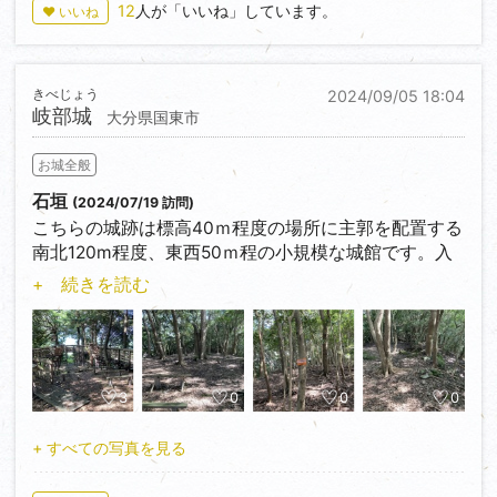
す。来ていないのは竪堀ブーム位です。竪堀を現地で
12
人が「いいね」しています。
♥ いいね
見つけるのがとても難しくブームが起きて来ません。
北海道から帰って以降、陣屋跡が印象に残って何度目
かの土塁ブームが来ていました。
きべじょう
2024/09/05 18:04
岐部城
大分県国東市
こちらは陣屋跡で見たような整然とした美しい土塁
と、旧本丸跡の自然に任せて形の崩れた土塁を2種類
お城全般
同時に楽しめます。それまで私の好みは崩れた土塁で
したが、陣屋跡以降に整然とした土塁にも心惹かれま
石垣
(2024/07/19 訪問)
す。御殿の裏の土塁は後年の物でしょうが石の組み合
こちらの城跡は標高40ｍ程度の場所に主郭を配置する
わせた土塁も良い。今はどんな状態の土塁でも良く見
南北120m程度、東西50ｍ程の小規模な城館です。入
えるのでしょう、ブームが去ると自分はどちらが好み
ってまず立派な石垣に驚かせられます。しかしこちら
+ 続きを読む
に写るのかが楽しみです。
の石垣は城跡裾に立つ有力庄屋が借景として築造され
たものの可能性が高いらしいです。
二重堀切が城域南端でその内側に写真3のオレンジラ
ベルのある曲輪が主郭となります（大分県の城跡主郭
3
0
0
0
にはオレンジラベルの表示が多い）。もしかしたら後
年の石積築造の関係で虎口周辺も改変しているような
+ すべての写真を見る
気がします。