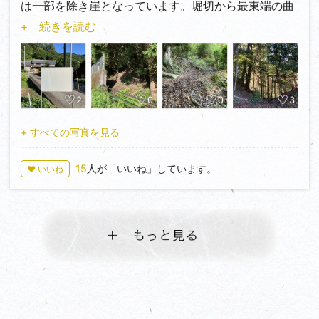
は一部を除き崖となっています。堀切から最東端の曲
輪迄70m程の長さの小規模な城跡です。案内板では栂
+ 続きを読む
牟礼城 の支城と書いていますが直線距離で12・3km程
離れています。ちょっと遠いですよね。
古城盛衰記さんの情報により表示板より西へ100m強
進んだ擁壁の裏から直登しました。ここには赤テープ
2
0
0
3
がぶら下げてあります。どうやらこちらが正規のルー
トみたいです。樹木の幹を手掛けに登らざるを得なく
+ すべての写真を見る
完全に直登だったのですが。
15
人が「いいね」しています。
♥ いいね
尾根に到着すると2か所の堀切が有ります。外部側は
浅くギリギリ堀切と呼べる感じ、内部側はしっかりと
した堀切が入っています。縄張り図には5段の曲輪と
有ります。主郭は5x10程度の平滑部、そして北側に一
部土塁があり、主郭脇の腰曲輪も平滑になっています
が、最東端の曲輪迄は全体的に自然地形で緩やかに下
がっているように見受けられました。その他の主だっ
た遺構は目に付きませんでした。