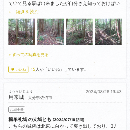
分かり易いかと思います。
ていて見る事は出来ましたが自分さえ知っておけばい
いやと投稿はせずにほっといていました。理由は簡
+ 続きを読む
単、汚写真だからです。このところ城跡毎に振り返り
をしていました。こちらを見ていたら荒れた城跡に突
撃して訪問している。ここでもまた城キチ発見。仮に
城キチＳin氏と呼んでおきます。地元周辺の荒れて見
る為だけの城跡を真剣に訪問して発信してくれるのは
4
1
0
0
素直に嬉しい。それにやりがいも出てきます。
+ すべての写真を見る
遺構は無いとのことですが地図を見た所北と東には遺
構が残っている様に感じ見れたらラッキー程度で向か
15
人が「いいね」しています。
♥ いいね
いました。北側は城キチＳin氏と同じ小竹の茂みから
侵入し曲輪と土塁を確認。崖の高低差が高いからでし
ょう土塁が一律1.5m程の高さで全周回っています。東
ようらいじょう
2024/08/26 19:43
側には入口らしい場所が有り、進んで行くとそこが虎
用来城
大分県佐伯市
口の様に見えます。降りていくと大小3つほどの堀切
道だか空堀を見る事が出来ました。
お城全般
栂牟礼城 の支城とも
(2024/07/19 訪問)
こちらの城跡は北東に向かって突き出しており、3方