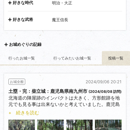
好きな時代
明治・大正
好きな武将
魔王信長
お城めぐりの記録
行ったお城一覧
行ってみたいお城一覧
投稿一覧
2024/09/06 20:21
お城全般
土塁・完：柴立城：鹿児島県南九州市
(2024/08/08 訪問)
北海道の陣屋跡のインパクトは大きく、方形館跡を地
元でも見る事は出来ないかと考えていました。鹿児島
市は平野部が少なく合併前の鹿児島市に限って平城は
+ 続きを読む
全滅、今のところ他の地域で残存率40％程度の方形館
を漸く見れるだけです。早速城郭放浪記さんで調べて
みた所それらしき城跡があっさりと見つかりました。