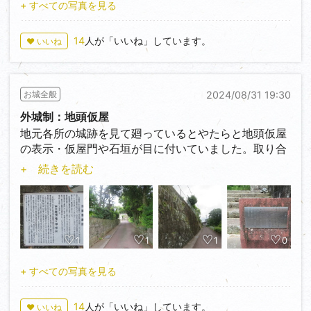
を広げる手段に、まずは地元で気軽に出来るものをと
り込んだ堀切が見所なのですが、それに対して少々土
+ すべての写真を見る
思いまして地頭仮屋シリーズを。attuさん、shiromiさ
塁が少な目に感じました。
ん、モリハンさん、新たな方々の投稿を見る事が出来
14
人が「いいね」しています。
♥ いいね
ましたね。型に拘らず、独自の視点やアプローチで城
大分県には牟礼の付く城跡が多く意味を調べてみると
に対して自由に発信し続けて下さると裾野が広がると
古代朝鮮語で山を表すのだとか。牟礼の付く城跡は残
思います。当然、先頭は城キチSin氏の独走で。
り4か所、大分県も本格的に侵攻の際は行く予定で
2024/08/31 19:30
お城全般
す。次回も寄り道して、お隣の小山田城の投稿へ。
外城制：地頭仮屋
地元各所の城跡を見て廻っているとやたらと地頭仮屋
の表示・仮屋門や石垣が目に付いていました。取り合
えず写真に納めていて、30か所を超えた頃に地頭仮屋
+ 続きを読む
とは何だろうと調べてみました。その頃は全国に存在
しているものとばかりと思っていて荘園関係の地頭な
のだろうと思っていました。ですがこの地頭仮屋は薩
摩藩特有の制度で荘園関係の地頭とは全く関係なく薩
摩藩特有なのだとか。この制度を外城制といい当時薩
1
1
1
0
摩藩に籍のあった宮崎県の一部にも存在していおり、
同様の制度がお隣熊本県の人吉藩でも導入されていた
+ すべての写真を見る
そうです。詳細は以後順次・・。
14
人が「いいね」しています。
♥ いいね