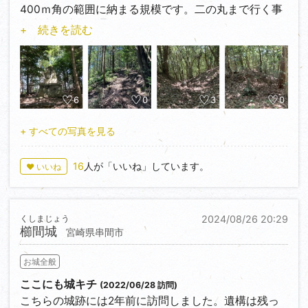
400ｍ角の範囲に納まる規模です。二の丸まで行く事
南側から訪問しました、先端には2つの曲輪があるの
の出来る林道を通りましたが梅雨明けもあり滑って途
+ 続きを読む
ですが展望所設置の為に少なからず変わっています。
中で断念しました。林道分岐に駐車して歩いていくと
北の主郭部には海沿いにある尾根を伝って行くように
直ぐに三の丸入口が有りましたのでそこから散策を開
なります。この尾根が150ｍ程で城域に入っていま
始しました。
す。両側に低木があるのでそれを手掛けにして中腰で
50ｍ程進んで行くと海側に傾いた岩があり、海側の視
二の丸～三の丸、三の丸からその先に渡って一部を除
6
0
3
0
界は開け、前方は樹木の張り出しで見えなくなりまし
き土塁（現地の表示は防塁）が施されています。その
た。50過ぎの年寄りが転落などしたらシャレにもなら
距離は200ｍ近くになります。また二の丸には立派な
+ すべての写真を見る
ない。さっさとＵターンして終了、結局城キチSin氏
石碑があります。
の攻略した主郭にはたどり着けませんでした。こちら
16
人が「いいね」しています。
♥ いいね
は危険でお勧めできません。来訪された際は遠景や周
本丸周辺が見所で、本丸入口から虎口の間に堀切・畝
囲の景色を撮って訪問済とされた方が無難かと思いま
堀や土塁が施されています。本丸は二段になっていて
す。
現地縄張り図では一寸分かりずらいでした。本丸には
くしまじょう
2024/08/26 20:29
北側と一部南側に土塁があり、南側土塁の背後には
櫛間城
宮崎県串間市
7・8本程度の畝堀が残っています。こちらは北九州に
多い小波では無く大波の畝堀で最大の見せ場になって
お城全般
います。本丸二段の件、大分城郭報告書では上段は2
郭下段が主郭となっており二の丸・三の丸は呼称の無
ここにも城キチ
(2022/06/28 訪問)
い曲輪扱いとなっています。主郭に関してはその方が
こちらの城跡には2年前に訪問しました。遺構は残っ