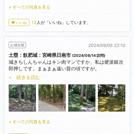
1か所だと物足りないので今回はその中から2か所選び
ました。
+ すべての写真を見る
写真1～4：緒方三郎惟栄館
12
人が「いいね」しています。
♥ いいね
豊後大野市でお馴染みの岡城から東へ直線距離5.2km
に有ります。遺構は有りませんがこちらの城館は様々
な資料に必ずと言って良い程出てくる城館です。調べ
2024/09/05 22:10
お城全般
てみると緒方三郎惟栄氏は平氏討伐に功が有り、その
後九州へ退く義経を迎えに行く際に義経と同時に捕ら
土塁：飫肥城：宮崎県日南市
(2024/08/14 訪問)
えられた方だとか。敷地内には緒方神社があり、高さ
城きちしんちゃんはキン肉マンですか、私は硬派銀次
が7mを超える立派な石碑が有ります。
郎押しです。まぁまぁ遠い昔の頃ですが。
+ 続きを読む
写真5～10：志賀氏館
飫肥城には15年前位から度々行ってました。当時の目
岡城から北東に直線距離3.4kmに用作公園の南西に隣
当ては建物と城下町の食べ歩きでした。本格的に城訪
接した場所にあったようですが、はっきりしないそう
問以降はこれが初めて。見方が変わると全く風景が違
です。案内板には馬場・的場跡と表示が有りますが一
い空堀見ては「こんなんあったっけ？」土塁見ては
寸分かりません。写真は遺構か分かりませんが南西部
「こんなんあったっけ？」の連続でした。
3
1
1
2
分を撮ったものです。こちらの志賀氏の居城は志賀
城・騎牟礼城・岡城と移り変わっていったようです。
これまで短期でブームが繰り返し何度も起きていて、
+ すべての写真を見る
空堀ブームや畝堀ブーム起きる度に集中して見ていま