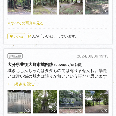
あれだけの量の城跡を漠然と眺めていても記憶に残ら
ないけれど、探す目的が決まっていると割と見付かる
2
0
0
0
ものらしいです。
+ すべての写真を見る
南九州市でお馴染みのメジャー城と言えば知覧城、そ
こから南に直線距離1.7kmに柴立城はあります。体感
14
人が「いいね」しています。
♥ いいね
で70ｍ角程度の大きさで外周に土塁が廻っています。
東西を当時の大手口～搦手口をトレースするように道
路で分断されていて、北側の入口には土塁の折れがそ
2024/09/06 19:13
お城全般
のまま残っています。城と付いていますが館跡と考え
て良いかと。結果から言いますと方形館では有りませ
大分県豊後大野市城館跡
(2024/07/18 訪問)
んでした。何より空堀が見当たりません。ですが全体
城きちしんちゃんはタダものでは有りませんね。暴走
的に土塁の残存率も良くて気に入っています。到着し
とは違い城の魅力は限りが無いという事だと思います
た時に気が付いたのですが、樹木が土塁上に植えられ
よ。それにしてもキン肉マンと城の絡みは想像出来ま
+ 続きを読む
て、根が表面に現れています。今のままでも倒れない
せんでしたが。視点が変わると思ってもみない発見が
かと感じました。先日の台風は大丈夫だったのでしょ
ありますね。私、特撮のゴジラとかウルトラマンも好
うか。
みなのですが・・・・。
大分訪問の際に数か所の城館も同時に訪問しました。
0
0
0
0