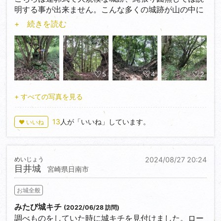
明する事が出来ません。こんな多くの城跡が山の中に
は残ってます。10枚写真を選んでみました。
+ 続きを読む
1
5
4
2
+ すべての写真を見る
13
人が「いいね」しています。
♥ いいね
めいじょう
2024/08/27 20:24
目井城
宮崎県日南市
お城全般
みたび城キチ
(2022/06/28 訪問)
調べものをしていた時に城キチを見付けました。ロー