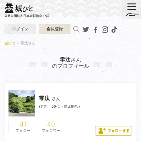
メニュー
公益財団法人日本城郭協会 公認
ログイン
会員登録
城びと
零汰さん
零汰
さん
のプロフィール
零汰
さん
(男性 ・50代 ・鹿児島県 )
41
40
フォロー
フォロワー