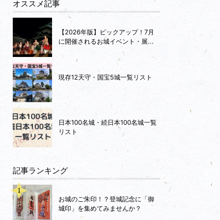
オススメ記事
【2026年版】ピックアップ！7月
に開催されるお城イベント・展...
現存12天守・国宝5城一覧リスト
日本100名城・続日本100名城一覧
リスト
記事ランキング
お城のご朱印！？登城記念に「御
城印」を集めてみませんか？