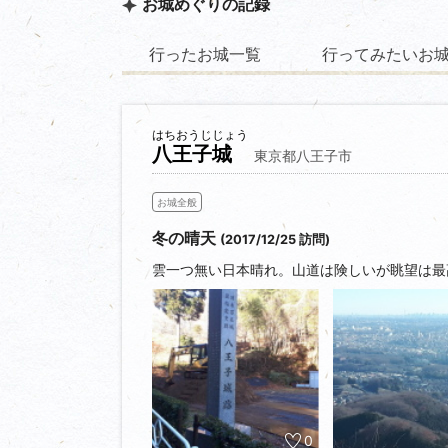
お城めぐりの記録
行ったお城一覧
行ってみたいお
はちおうじじょう
八王子城
東京都八王子市
お城全般
冬の晴天
(2017/12/25 訪問)
雲一つ無い日本晴れ。山道は険しいが眺望は最
0