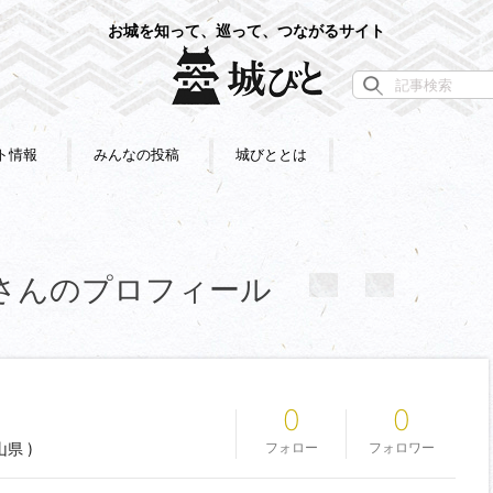
お城を知って、巡って、つながるサイト
ト情報
みんなの投稿
城びととは
さん
のプロフィール
0
0
県 )
フォロー
フォロワー