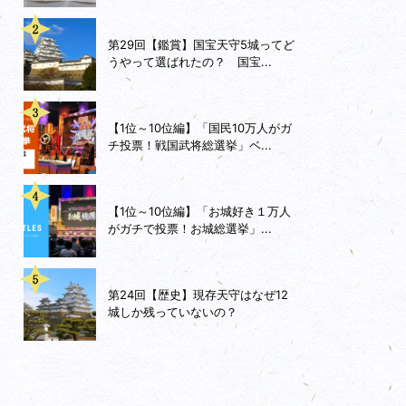
第29回【鑑賞】国宝天守5城ってど
うやって選ばれたの？ 国宝...
【1位～10位編】「国民10万人がガ
チ投票！戦国武将総選挙」ベ...
【1位～10位編】「お城好き１万人
がガチで投票！お城総選挙」...
第24回【歴史】現存天守はなぜ12
城しか残っていないの？