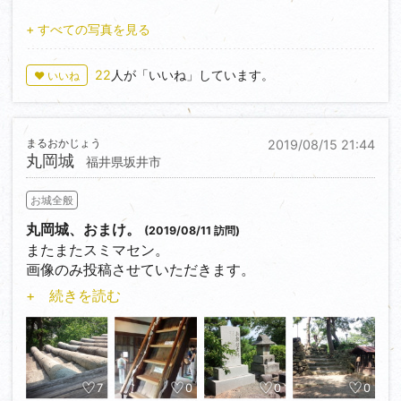
秀吉の時代になると小早川秀秋の（元）家臣である山
口宗永が城主となるも、関ヶ原の合戦の際には西軍に
+ すべての写真を見る
以上、隅々まで見ることが出来ませんでしたが、実際
ついたが為に東軍の前田利長の猛攻に遭い落城。宗永
に訪れてみると思ってた以上に大規模な山城でした。
は直前に降伏を申し出るも受け入れられずに攻め立て
22
人が「いいね」しています。
是非とも朝護孫子寺とセットで、マイカーで行くのが
♥ いいね
られて、遂には自刃したそうです。
ベストですが、ケーブルカーやバスなどで行く場合は
その後は前田氏の持ち城となるも一国一城令によって
夕方で便が終わっちゃうので、出来るだけ朝早くから
廃城となりました。
訪れたほうが吉です。
まるおかじょう
2019/08/15 21:44
建物は取り壊されたものの、あえて破城は行わず『お
丸岡城
福井県坂井市
止め山』として入山を厳しく禁じました。
そうそう、空鉢護法堂横の管理棟には、なんと本物の
そしてその麓には陣屋が築かれ、加賀前田家の分家が
白蛇様がいらっしゃいます。堂守のご夫婦に申し出れ
お城全般
大聖寺藩を立藩。その後は最大石高十万石を誇る（当
ば、見せていただけるかもですよ。
時、城を持っていない大名の中では全国最大の石高だ
丸岡城、おまけ。
(2019/08/11 訪問)
ちなみに私は見せていただけましたが、丸まって眠っ
ったそうです。しかしその財政は火の車だったそうで
またまたスミマセン。
ておられました(^_^;
すが…。）加賀前田藩の支藩として明治を迎えまし
画像のみ投稿させていただきます。
もっとも今は冬眠中な為ダメだと思いますが、ご興味
た。
のある方は如何でしょうか(笑)？
+ 続きを読む
次回来ることがあれば、寺町や外堀の跡も見てみたい
さて、到着時間がすでに夕方近かったので、先に陣屋
なぁ。
跡である江沼神社へ。
ここの見所は船着場と、小堀遠州の設計と伝わる池泉
回遊式庭園（少し荒れていますが、見事な庭園です。
7
0
0
0