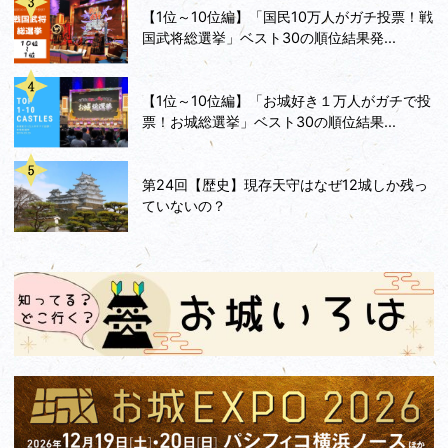
他に目的地があったので、今回行けなかった最上稲荷
【1位～10位編】「国民10万人がガチ投票！戦
とともに、また次の機会に。
国武将総選挙」ベスト30の順位結果発...
【1位～10位編】「お城好き１万人がガチで投
票！お城総選挙」ベスト30の順位結果...
第24回【歴史】現存天守はなぜ12城しか残っ
ていないの？