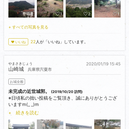
篠ノ丸城へは麓の山崎八幡神社に隣接した広い駐車場
まさに、信長の百済寺に対する愛憎渦巻くエピソー
る秀政・忠脩父子が戦死し幕府に忠節を尽くした
があるほか、最上山公園の上にある駐車場に停めると
ド。
功）』により、特別に播州安志一万石で立藩を認めら
麓の駐車場に停めるよりは身体の負担は少ないかと。
6
1
2
1
れた。
ちなみに私は麓の駐車場に停めました。
今回の百済寺ですが、湖東三山は紅葉の名所として有
麓の駐車場には『黒田官兵衛飛躍の地』と『黒田熊之
+ すべての写真を見る
名で、ついに念願叶っての訪問となりました。
こうして初代藩主となった長興は陣屋（藩邸）と藩校
助ゆかりの地』の二つの大きな石碑が建っています。
広大なる境内に累々と連なる僧坊跡の石垣と紅葉のコ
を建て、陣屋町を形成させるなどの功績をあげました
そうです、ここは羽柴秀吉による宍粟攻めによる落城
ラボは、美しくもどこか儚さを感じさせます。
22
人が「いいね」しています。
が、生来病弱だったために19歳で隠居してしまいまし
♥ いいね
から四年後の天正十二年（1584）から天正十五年
そして、本堂の傍らにある『千年菩提樹』は文字通り
た。しかし継嗣がいなかったため小倉藩第三代藩主・
（1587）豊前中津に移封となるまでの三年間、秀吉の
樹齢千年を超えるといわれますが、信長による焼き討
小笠原忠基の次男・長逵を第二代藩主に迎え、この血
命によりこの地を統治しており、『黒田家譜』に記述
ちで根元を残して焼損。しかし根に熱が入っていなか
脈が以後明治まで続くことになります。
やまさきじょう
2020/01/19 15:45
されている『山崎の城』はここではないかという説が
ったために蘇生し、根元から新たな幹を伸ばして現在
山崎城
兵庫県宍粟市
あります（但し、ここではなく長水城もしくはその山
に至っています。
ちなみにこういった経緯があったため、二代以降小倉
麓にいたのではという説もあり）。
藩の支藩の如く扱われるようになりました。
お城全般
また、黒田熊之助は官兵衛の次男として、この山崎の
一万石の大名なので参勤交代で江戸まで行かなければ
地で生まれたと推定されています。
未完成の近世城郭。
(2019/10/20 訪問)
いけません。よって藩の財政はやはり苦しかった模
※日頃私の拙い投稿をご覧頂き、誠にありがとうござ
様。
篠の丸城の歴史は古く、南北朝時代に赤松貞範の子顕
いますm(_ _)m
則により築城されたと伝えられており、室町期以降に
いつの間にかフォロワー数が50名となりました！『城
さて、そんな安志藩の陣屋跡ですが、前述の通り学校
+ 続きを読む
守護代をつとめた赤松一族出身である宇野氏の拠点で
びと』始めたての頃はここまでフォローしていただけ
敷地となっており、石碑と説明板があるのみです。
した。
るとは想像だにしていませんでした。感謝感激でござ
しかしながら、立地が周囲より少し高くなっており、
天正八年（1580）、本城の長水城とともに落城し、毛