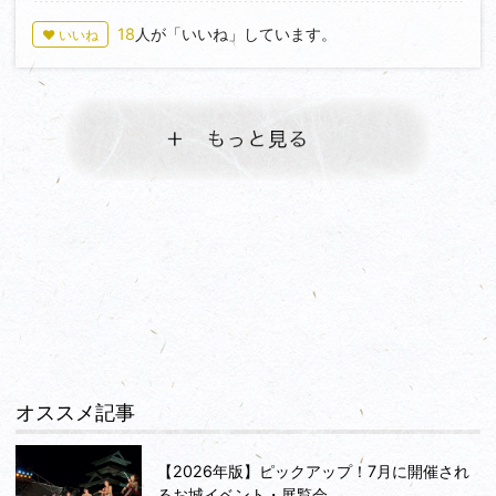
しています。
三の丸跡の駐車場に戻って…と、その前に見逃せない
18
人が「いいね」しています。
♥ いいね
城内には現在6ヶ所の水門が確認されていますが、驚
のは『清水宗治公自刃の地』。その名も高松山妙玄寺
くべき事に、それらの水門は現在もしっかり機能して
の境内にあります。
いるのです。それも結構な水量を排出しているところ
家臣城兵とその家族の命と引き換えに切腹に臨んだ宗
もあります。
治公。その前に秀吉からは酒肴と切腹の為の舟が用意
城内の水源の豊かさもさることながら、当時の築城技
され、謡曲『誓願寺』を舞った後に辞世を詠み切腹し
術の高さには本当に驚かされます。
たその姿勢は秀吉をして「武士の鏡なり」と感嘆さ
だってこれ千年以上前の遺跡なんだぜ…？！
せ、後の世の切腹の作法の手本となったとか。
もちろん、城門の遺構も見逃せません。
ちなみに、城の守護神は妙玄寺に祀られたあと、後に
西門以外の3ヶ所の城門は発掘調査の結果を受けて整
最上稲荷妙教寺の妙見堂に祀られているそうです。
備されており、礎石など加工の跡もよくわかります。
特に西門と同規模の南門跡については、実はこの南門
そしてその自刃の地すぐ南に『ごうやぶ』と呼ばれる
こそが正門ではないかという説があります。
一角があります。
ここは家臣二名が「我らもお供仕る」と宗治公の後を
見所満載の鬼ノ城、スミマセン…まだ続きますm(_
追って差し違えた場所といいます。ここでも壮絶なエ
_)m
オススメ記事
ピソードが…。
そして最上稲荷の大鳥居方面にマイカーを走らせ、い
【2026年版】ピックアップ！7月に開催され
よいよ蛙ヶ鼻の築堤跡へ。
るお城イベント・展覧会