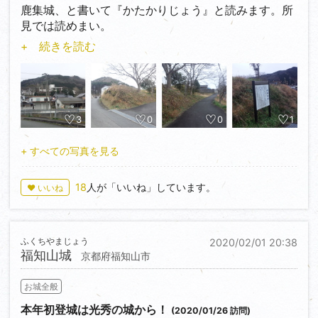
す。
九年（1582）に廃城となり丹波亀山に移るまでの約三
鹿集城、と書いて『かたかりじょう』と読みます。所
年間を、主君が本拠地としていた亀山城を往来しなが
見では読めまい。
町内には当時の町割りがよく残っていたり、柏原八幡
らここで過ごしたそうです。
兵庫県丹波市市島町、一つ山を越えればすぐ福知山と
+ 続きを読む
神社や『木の根橋』など見所が多いので、半日コース
また、この館で生を受けた利三の息女は三歳になるま
いうところにあります。
から十分堪能出来ますよ。
でをここで過ごし、その利発さと愛らしさから『斎藤
福知山城からの帰路、そんな所見殺しの城に立ち寄っ
屋敷のお福さま』と呼ばれ、今でも産湯に使用した井
てみました。
戸と、よく座って遊んでいたという腰掛け石が残って
います。
説明板によると、元々の城名は『鹿聚（ろくしゅう）
3
0
0
1
そのお福さまこそ、波瀾万丈の生い立ちの末に徳川家
城』と名付けられ、後に『鹿集城』と書くようになっ
光の乳母となり幕府の権力者となる春日局なのです。
たとのこと。
+ すべての写真を見る
黒井城に登れぬ無念をぐっとこらえ、その分まで興禅
承久三年（1221）源範頼の次男の吉見資重が氷上郡鹿
18
人が「いいね」しています。
♥ いいね
寺を隅々まで見ていくことにしましょう。
集の庄に地頭として入り、上垣集落に続く小高い丘に
やはり目を引くのは『七間堀』と呼ばれる約80mにも
築城したと推定されますが、詳細な年代は不明。
及ぶ水堀と約5mの高石垣です。水堀はほぼ往時の姿
戦国時代には居館に防御施設を施すなどして拡張、城
ふくちやまじょう
2020/02/01 20:38
をとどめているようで、石垣はよく見るとあちこちに
塞化したもので、平時の生活の場でもあったようで
福知山城
京都府福知山市
後世の補修が入っているように見受けられますが、よ
す。
く本来の姿をとどめているそうです。
また、鹿集城の下を流れる川を天然の堀として利用し
お城全般
これだけでも見どころ十分ですが、楼門から少し下っ
たことでしょう。
たところにある惣門は黒井城の門材を用いて築いた、
その他、詳しいことはわかっていないようですが、天
本年初登城は光秀の城から！
(2020/01/26 訪問)