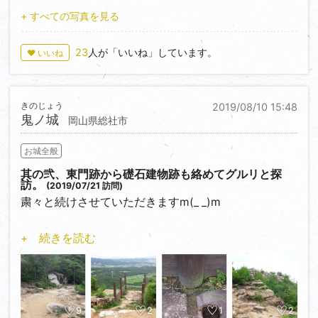
も注目。元々は付け櫓があったのではないかと推測さ
定、北ノ庄城築城と城下町の整備に着手しました。
+ すべての写真を見る
れていますが、はてさて。
足羽川を天然の堀として利用し、その足羽川と吉野川
天守内部はかなり実用的。狭間や格子出窓などはもち
（後の百間堀）との合流点に築かれたというこの城の
23
人が「いいね」しています。
♥ いいね
ろん出部屋と呼ばれる武者隠しも完備。外観もそうで
規模はかなり壮大だったようで、特に天主はかなり大
すが、無駄を省いた機能性重視の天守といえます。
きかったらしく、秀吉が小早川隆景に送った書状の中
また、姫路城などのような心柱が存在しておらず、一
で「城中に石蔵を高く築き、天主を九重に上候」と記
階の柱が多いのも特徴です。これは、高層建築の技術
きのじょう
2019/08/10 15:48
しています。この時代に九層の建物を造るなんて可能
がまだ確立しきっていなかった時代における貴重な例
鬼ノ城
岡山県総社市
だったのかという疑問はさておき、それだけ大きい天
といいます。
主だったのでしょう。
最上階の廻縁と欄干を頂いた望楼型というのも古い形
お城全般
また、ルイス・フロイスが天正九年（1581）に北ノ庄
式と言えますね。
を訪問した時の記録によると「城及び他の屋敷の屋根
其の弐、東門跡から礎石建物跡も絡めてグルリと探
何より大きい特徴は、天守の屋根に葺かれた笏谷石
訪。
(2019/07/21 訪問)
が全てことごとく立派な石で葺かれており、その色に
（？）製の石瓦です。北陸の酷寒にも強く、雨が降れ
粛々と続けさせていただきますm(_ _)m
より一層城の美観を増した」とあります。また、町の
ば青みがかった石の色がより鮮やかになり見た目にも
規模が安土の2倍程（！）もあることや、勝家によっ
美しい表情を見せます。最大の欠点はやはり重さです
南門跡を過ぎると、巨石がかなりゴロゴロしているの
て足羽川に架橋された九十九橋（半石半木という独特
+ 続きを読む
ね。もちろん、復元建物を除いて現存唯一の石瓦葺き
が見受けられます。元々高石垣が築かれていたのか、
な構造の大橋）についても触れられています。
の建物です。
単に落石によるものか…。
天正十一年（1583）に北ノ庄城は未完成のまま落城し
この鬼ノ城は所謂『桃太郎伝説』に関連付けて語られ
てしまいますが、勝家は治政7年間のほとんどを城と
なるほど、知らないことがかなりあったので、いろい
ることが多く、それによるとここは温羅（うら）とい
城下町の経営に費やしていたようで、まさに現代まで
ろと勉強させていただきました。
う鬼神が本拠としていて、吉備の中山に陣を構えた大
9
2
1
2
の福井の発展の基盤は勝家によって造られたと言って