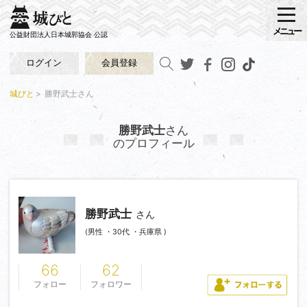
メニュー
公益財団法人日本城郭協会 公認
ログイン
会員登録
城びと
勝野武士さん
勝野武士
さん
のプロフィール
勝野武士
さん
(男性 ・30代 ・兵庫県 )
66
62
フォロー
フォロワー