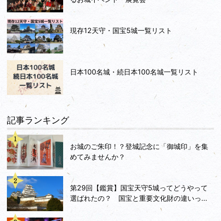
築堤の規模などについては諸説あるようですが、僅か
12日間で高さ約6mの堤防を築き上げ、足守川をせき
止めて高松城を見る見るうちに孤立化させたのです
現存12天守・国宝5城一覧リスト
ね。
堤防は現在ごく一部が残るだけですが、発掘調査によ
ると、土俵を積んで木杭で固定工法であったことが判
日本100名城・続日本100名城一覧リスト
明しております。土俵だと版築とか土を直接積み上げ
るとかよりはるかに早く高く積めます。尚且つ、現代
の土嚢と同じくしっかり隙間なく積めてさえいれば決
壊しにくい。よく考えられてますね。
秀吉といえば水攻めは代名詞みたいに語られています
記事ランキング
が、実は水攻めの成功例は世界的に見てもあまり無い
ようで、高松城の水攻めはその数少ない成功例だそう
お城のご朱印！？登城記念に「御城印」を集
です。今度ちゃんと調べてみようかな。
めてみませんか？
まさに物量面や資金面のみならず、人員やその士気が
高かったことも、全てがかみ合って上手くいったから
こその勝利と言えるでしょう。
第29回【鑑賞】国宝天守5城ってどうやって
選ばれたの？ 国宝と重要文化財の違いっ...
この他にも高松城攻略関連の遺跡は数多くあるようで
すが、今回はここまで。