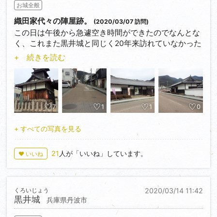
お城全般
織田家代々の陣屋跡。
(2020/03/07 訪問)
この日は午後から急遽空き時間ができたのでなんとな
く、これまた黒井城と同じく20年来訪れていなかった
丹波國は柏原を再訪することに。
+ 続きを読む
柏原八幡神社や織田家廟所（明治の廃仏毀釈で廃寺と
なった柏原藩主菩提寺跡）などを訪れた後、旧大手筋
を通って柏原藩の陣屋跡を訪れました。
柏原藩は慶長三年（1598）に織田信長の弟である信包
7
1
1
0
が三万六千石で入封して三代信勝の代まで続きました
が無嗣断絶となってしまい、その後は幕府の天領とな
+ すべての写真を見る
りました。
しかし元禄八年（1695）、大和宇陀松山より織田信雄
21
人が「いいね」しています。
♥ いいね
の血筋である織田信休が（お家騒動の咎により二万八
千石から二万石に減封のうえ）移封されて以来、代々
二万石を領し明治維新を迎え、そして由緒ある織田家
くろいじょう
2020/03/14 11:42
の血脈を現代までつなぎました。
黒井城
兵庫県丹波市
藩邸の創設は正徳四年（1714）。上記の経緯で移封さ