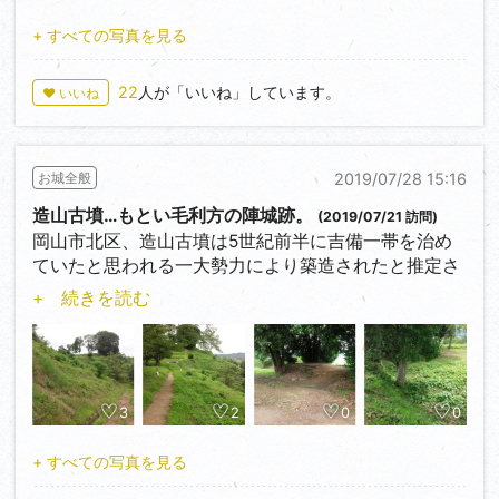
いたのでしょうか？それとも白村江の戦い後、唐や朝
北ノ庄城が落城した四月二十四日の夜半、首の無い武
『謎の古代山城』なのです。
鮮の船団の襲来を想定したものだったのでしょうか？
者の行列が城へ向けて音も無く九十九橋を渡るとい
白村江の戦いや他の朝鮮式山城や神籠石式山城との関
+ すべての写真を見る
興味は尽きません。
い、それを見たものは怪死を遂げるという…そんな怪
連性も含めて、千年以上前の古代ロマンを掻き立てて
異を勝家公や死んでいった者達の怨霊と考えたのか、
くれます。
22
人が「いいね」しています。
♥ いいね
北門跡を過ぎて礎石建物跡へ。
この地に石の祠を造り、その四月二十四日に福井藩士
今でも発掘調査で見つかった礎石の数々をはっきり見
を中心に祭礼を行ったのが始まりなのだとか。
高まる胸の鼓動を抑えつつマイカーで麓から登ること
ることが出来ます。確認されているだけで兵舎2棟、
15分ほど。（途中に『鬼の釜』なるものもあります
倉庫5棟がありました。礎石の大きさからも、それな
他にも勝家、お市、三姉妹の銅像があったり九十九橋
2019/07/28 15:16
お城全般
が、今回は時間の都合上スルー）
りに太い柱を使用した立派な建物が建っていたと考え
が再現されていたりと見所がたくさん詰まった柴田公
広い駐車場が整備されているのでそこでマイカーを停
造山古墳…もとい毛利方の陣城跡。
(2019/07/21 訪問)
られます。
園。
め、まずは鬼城山ビジターセンターで情報収集。
岡山市北区、造山古墳は5世紀前半に吉備一帯を治め
行ってみて本当に良かった…！
無料で展示を見学出来るほか、関係書籍を購入する事
ていたと思われる一大勢力により築造されたと推定さ
礎石建物跡からは城内側の道を抜けて鬼城山頂（狼煙
も出来ます。
れている、全国でも第4位の規模を誇る前方後円墳で
+ 続きを読む
台跡）へ向かうのですが、これがまたしんどかっ
その後は福井城本丸跡をチラ見して、丸岡城へ向かい
また、鬼ノ城内にはトイレがないので、登城前には必
す。
た…。足元もあまり良くないので、登山靴は必須でし
ました…。
ずここで済ませておく事を強くお勧めします！
ょう（履いてきてて良かった…）。
時間の都合上いろいろ見れなかったので、今度は近い
…何故『城びと』なのに古墳を紹介するのか？
またアップダウンも結構あったりするので、整備され
うちに再訪して細かく見てやろうと固く決意した私で
そしていざ鬼ノ城へ。
ているとはいえ、やはり山城。油断は禁物です。所々
した。
整備された遊歩道を歩くこと10分ほどで『学習広場』
実はここ、備中高松城攻めの際に羽柴勢に対抗すべ
3
2
0
0
にマムシ注意とかスズメバチ注意とか書かれた看板も
へ。ここでは復元された角楼と西門、そして版築土塁
く、毛利方が造山古墳を利用して築いた陣城だったの
ありますので、それなりの対策は必要でしょう。
を一望出来ます。
です。
+ すべての写真を見る
学習広場から少し歩いて、角楼を見上げながら土塁沿
南の日差山には小早川隆景の陣もあり、造山古墳から
西門に着くと日はすっかり傾いておりました。