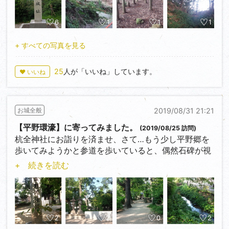
長水城及び篠の丸城攻略の指揮を執ったそうです。
本格的な築城が始まったのは元和元年（1615）。当時
山城です。
の姫路城主池田輝政の子輝澄が山崎三万八千石で入封
信貴山城といえば、『稀代の梟雄』松永弾正久秀の居
6
1
1
1
腰郭から少し登れば、いよいよ主郭です。
した時です。
城として、また壮絶な最期を遂げた事で有名ですね。
第一印象はとにかく「広い！」。まるで方形館の様相
河岸段丘上の南端に本丸、その東に二の丸、西側に下
+ すべての写真を見る
です。虎口や土塁、そして北側に展開された郭群の遺
屋敷、それらの北側に三の丸を設置し、揖保川から水
今回は初めての信貴山。
構も非常に明確です。どんな建物が建っていたのでし
を引いた内堀と中堀が巡らされ、その北側には大手口
信貴山は元々聖徳太子が物部氏との戦（丁未の役）に
25
人が「いいね」しています。
♥ いいね
ょうか…主郭全体の発掘調査はまだのようですので、
と武家屋敷街、更に外堀を挟んだ北側には城下町と寺
臨み戦勝祈願をして以来、今日まで一千四百年以上
今後に期待です（もうしないかもですが）。
町が形成されました。
人々の信仰を集め続ける朝護孫子寺の境内でありま
しかし幕府の意向もあってか城は未完成のままに終わ
す。
西側には二の郭があり、こちらは北、西、南の眺望が
り、旧本丸に新たに陣屋の設置が許されたのも本多氏
2019/08/31 21:21
お城全般
信貴山城を最初に築城した（古代山城の高安城を利用
利きます。北には長水城、南には山崎の町を一望でき
が一万石で入封した延宝七年（1679）以降のことだっ
したとも？）のは南北朝時代、楠木正成といわれてい
【平野環濠】に寄ってみました。
(2019/08/25 訪問)
ます。西は山林に隠れて見づらいですが、三段の深い
たそうです。
ますが真偽は不明。戦国時代に木沢長政が信貴山上に
杭全神社にお詣りを済ませ、さて…もう少し平野郷を
堀切が尾根をしっかり遮断しています。
本多氏の治世は九代、明治まで続きました。
築城し、永禄二年（1559）に松永久秀が大改修しまし
歩いてみようかと参道を歩いていると、偶然石碑が視
二の郭から北の斜面を、少し崩れて見づらいですが畝
た。
界に飛び込んでまいりました。
状竪堀がビッシリと掘られています。
+ 続きを読む
廃藩後は二の丸跡に学校が設置され、下屋敷跡に市民
信貴山頂（雄嶽）を本丸（三層の天守？）として、大
その石碑には『平野環濠跡』と書かれておりました。
この方向にあるのはなんと、味方であるはずの宇野氏
会館が建つなど当時の面影を探るのは一見難しいです
和國を牽制するかのように山頂から尾根を中心に扇状
の本城である長水城です。
が、街角の所々に『大手口』や『中堀跡』などの石碑
に無数の郭群を展開し、雌嶽や朝護孫子寺も取り込ん
平野郷は平安時代初期頃に坂上田村麿の子である広野
『仮想の敵』は誰なのか？？私は織田方でも毛利方で
や説明板が建ち、また町割りも当時からそんなに変わ
だ大城郭だったようです。
麿が平野の地を荘園として賜り居住したのが始まり
もなく、長水城主である宇野政頼であると考えていま
っていないために、地図などを片手に当時を想像しな
織田信長によって落城したのは天正五年（1577）。久
で、大治二年（1127）に大念佛寺が建立されると寺内
2
2
0
2
す。
がら歩けるように整備されています。
秀による大改修から18年後の事でした。