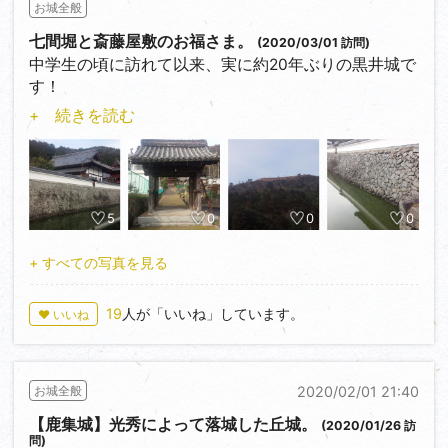
お城全般
れたので当然のように財政難。さらに幕府から陣屋建
造の許可がなかなか下りず、ようやく許されたのが入
七間堀と斎藤屋敷のお福さま。
(2020/03/01 訪問)
封からなんと約18年後の正徳三年（1713）だったそう
中学生の頃に訪れて以来、実に約20年ぶりの黒井城で
です。
す！
ところが、文政元年（1818）に失火によって陣屋門を
…しかし到着が午後3時半。黒井城は猪ノ口山全体の
+ 続きを読む
残して全焼。その後、文政三年（1820）になんとか再
みならず周辺の山々をも取り込んで要塞化したような
建されたのが現存する御殿となります。
大規模な山城ですので、さすがに登山は時間が…とい
現存する御殿は表御殿の一部で、玄関、式台、御使者
うことで、今回は麓の下館のみで勘弁して下さいm(_
の間、同次の間、書院上段の間、同次の間御使者の
_)m
間、同次の間、長柄の間からなり、全体規模の約5分
5
0
0
0
の1が明治の取り壊しをも免れて残っています。
『丹波の赤鬼』こと赤井直正が天正六年（1578）に戦
内部撮影が出来ないのは残念ですが、千鳥破風と唐破
傷による破傷風（？）で亡くなると丹波の勢力は急速
+ すべての写真を見る
風を組み合せた檜皮葺の玄関も織田家の風格を示す立
に衰えを見せ、その翌年の八月、堅固を誇った黒井城
派なものです。
がついに落城しました。
19
人が「いいね」しています。
♥ いいね
創設当初から残る陣屋の正門であった長屋門や敷地内
に平面整備された台所跡や御用所跡、井戸跡も見所で
その後、戦後処理のため黒井城に入ったのは明智光秀
す。
の側近である斎藤利三でした。現在興禅寺があるこの
また町内に移築されて現存している『太鼓やぐら』は
2020/02/01 21:40
お城全般
地…元々黒井城主が日常生活を送っていた館の跡に新
見逃せません。元々は大手門脇に建っていたそうで、
たに自らの館『斎藤屋敷』を構え、西丹波の治安維持
【鹿集城】光秀によって落城した丘城。
(2020/01/26 訪
町内の監視の他に番所としての機能もあったようで
とともに善政をしいたといわれています。そして天正
問)