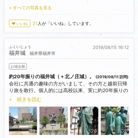
今回福井城関連で見れなかったもの…福井城本丸内
口宗永の供養碑がありますので、手を合わせておきま
デを持っていたという後家さんでした。
（御廊下橋と山里口御門、天守台など）、中央公園
+ すべての写真を見る
しょう。
お静さんは、息子を侍に取り立てることを条件に人柱
（御座所跡）、養浩館庭園、舎人門、瑞源寺（本丸御
しかし日がかなり傾いてきたので、眺望がよいらしい
になることを受け入れ、天守の中柱の下あたり深くに
殿の一部が本堂、書院として残っています）。見れな
東丸跡は諦め（白山連山が眺められるそうです
21
人が「いいね」しています。
♥ いいね
埋められました。
さすぎでしょ(T_T)
よ！）、本丸北東虎口跡→馬洗い池→対面所跡へと下
かくして天守台は崩れることなく完成、天守も建ちま
次回への課題ということで…。
山しました。
した。
しかしこのルートは正直オススメできません。如何せ
しかし勝豊が移封になってしまったために約束はつい
ふくいじょう
2019/08/15 16:12
とりあえず越前にきたら、おろしそばを食わぬ訳には
ん草藪が凄過ぎ…。
福井城
に果たされることはありませんでした。
福井県福井市
ゆかぬ。私のオススメは、つくも地区にある老舗『三
ちなみに対面所跡ですが、本丸跡と同等かそれ以上の
お静さんの怨みは亡霊となって片目の蛇になり、城の
井屋』です。約20年前もここでいただきました。やっ
広さです。調査の結果、ここには城主の普段住まいの
お城全般
井戸深くに棲みつき、時折現れては恨み言を述べ立て
ぱり美味い…！
居館があったと推定されています。
たそうです。
約20年振りの福井城（＋北ノ庄城）。
(2019/08/11 訪問)
また、人柱に立たされた四月中旬になると長雨が降り
あとは、南条SAの土産物コーナーにて見つけた、マエ
会社に共通の趣味の方がいまして、その方と越前日帰
今回はかなり急ぎ足での訪城でしたが、石垣こそ見あ
続き、『お静の涙雨』と呼ばれるようになったとか。
ダセイカ様の羽二重餅。
り旅を敢行。個人的には高校以来、実に約20年振りの
たらなかったものの戦国時代の面影を充分に感じられ
さらに、城の堀の藻を刈り取る時の小唄にもお静さん
包み紙がなんと福井城の古図！お城好きにはたまらな
福井再訪となります。
る素晴らしいお城でした。
+ 続きを読む
は登場します。
いでしょう。
但し今回は時間の都合上、柴田勝家の北ノ庄城メイン
次行くとしたら、秋～冬か春先でしょうかね…もっと
『堀の藻刈りに 降るこの雨は いとしお静の血の
気がつけばコレ持ってレジに並んでました（笑）。
です。
隅々まで見たかったし、その頃には白山もキレイでし
涙』と。
ょうし。
天正三年（1575）、越前一向一揆との戦いで活躍した
いよいよ天守へ。
功績により信長より越前北ノ庄四十九万石を与えられ
2
2
0
0
天守台の野面積みの石垣も見事ですが、石段の周りに
た勝家は、翌年天正四年（1576）に越前一向一揆を平