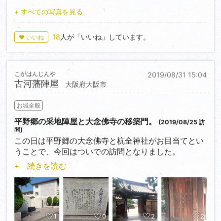
町を形成し、次第に自治都市として発展してゆきまし
実は戦国期、宇野政頼の嫡男満景が城主となりました
また、本丸跡は本多公園として保存され、幕末期の建
た。応仁の乱や戦国時代の争乱に巻き込まれたりした
+ すべての写真を見る
が、天正二年（1574）に政頼が父子の不和に起因する
築という表門の役割を果たした紙屋門や角櫓台、また
先に書いておきますが…すみません、朝護孫子寺を
ために、平野の人達は自衛のために町の周囲を水濠と
確執の末に満景を廃嫡の上殺害するという事件があり
北側にも当時のものと思われる石垣や堀の名残である
隅々まで堪能し過ぎました（汗）。
土塁で囲んで防御としました。
ました。
水路が残り、当時の城郭を想像することができます。
18
人が「いいね」しています。
♥ いいね
山頂へ向かおうとしている時間はすでに午後3時を過
水濠にはいくつか他の用途を兼ねており、平野川と接
もしこの大規模な竪堀を満景が掘らせたのだとした
ぎていましたので、急いで本堂近くの虚空蔵堂横から
続しているために柏原方面などへの水運を確保する目
ら…なんとなく自然な流れに思える気がするのです
城跡だけでなく、寺町や古い町並みも良く残ってお
の石段から、山頂の空鉢護法堂を目指しました。
的もあったり、また町の悪水を外に流す（！）目的も
が、如何でしょう？？
り、思っていた以上に楽しめました。
こがはんじんや
2019/08/31 15:04
あったそうです。
マイカーでないとなかなか行けないところですが、こ
約700mの九十九折れの山道を登り詰め、山頂に近づ
古河藩陣屋
大阪府大阪市
大坂の陣で町の大半を焼失しましたが、江戸時代に入
また、城域をぐるりと取り囲む犬走りも見所の一つで
ちらもオススメです。
くにつれて郭跡らしき平坦地が所々にあります。
り平和な世の中になると町も復興。平野郷はますます
す。確かに、こういった構造は案外珍しいかもしれま
お城全般
発展しましたが、水濠と土塁はその必要性が薄れてゆ
せん。
途中、雌嶽方面に別れる山道がありますので、まずは
き、時代とともに次第に埋められていったものと思わ
平野郷の采地陣屋と大念佛寺の移築門。
(2019/08/25 訪
そちらへ。結構すぐに雌嶽山頂に着きます。
問)
れます。
とまぁ見所たっぷりの篠の丸城、是非訪れてみてくだ
山頂には小規模ながら細長く明瞭な郭跡を見ることが
この日は平野郷の大念佛寺と杭全神社がお目当てとい
さい。城好きならきっと楽しめますよ！
できます。
うことで、今回はついでの訪問となりました。
今では杭全神社の境内近くに水濠と土塁が残っている
のみです。
+ 続きを読む
そして山頂へ。空鉢護法堂の手前、一段下がったとこ
杭全神社のお隣の市立平野小学校一帯がその跡地で
しかし周囲は住宅街。市街地化が進んでいる中、水濠
ろに石碑と説明板が設置されています。
す。
の幅もおそらく狭くなっていると思いますが、逆によ
山頂の空鉢護法堂一帯が本丸、そして久秀が平蜘蛛の
天明年間(1781年～1789年)に時の下総古河藩主である
くこれだけでも残っていてくれたなと思います。
茶釜とともに自ら爆死したという三層の天守があった
土井利厚が、古河藩が領していた平野郷の領地の管理
また、今回は行ってませんが、平野公園・三十歩神社
とされるところです。
の為に築いた、所謂『采地陣屋』です。
1
0
2
2
境内に土塁が残っているそうです。行けばよかった…