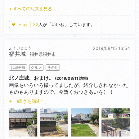
したが財政難でお金がない。そこで、なんとこの洞穴
さて早速、丸岡城へ。
+ すべての写真を見る
の中で贋金を製造したというのです。しかもそれが公
明治以降建物は取り壊され、内堀も次第に埋め立てら
に流通したというのですから大事です。そしてそれは
れ、現在は外堀の一部と本丸跡を残すだけとなってし
22
人が「いいね」しています。
♥ いいね
後々になって露見、製造責任者であった藩士市橋波江
まいました。石垣も天守台とその周辺に残すのみで
は全ての責任を一身に背負い切腹させられました。エ
す。
グい。
しかしその石垣は天守に劣らず、野面積みの古風な石
しかしその子には倍の禄を与えて功に報いたといいま
ふくいじょう
2019/08/15 16:54
垣で見応えありです。しっかり見ておきましょう。
す。しかしその4年後には廃藩置県。それ、本当に報
福井城
福井県福井市
天守の南側に門跡がありますが、そこを下るとすぐに
われたのでしょうか…。
『雲の井』という井戸があります。丸岡城における現
お城全般
グルメ
その他
存唯一の井戸ですが、城が敵に包囲されたときにこの
そんな複雑な心境になりながら周辺に目を遣ります
井戸に住む大蛇が霞を吐いて城の姿を隠して危機を救
北ノ庄城、おまけ。
(2019/08/11 訪問)
と、そこには段々畑のように連なる郭の跡が一面に！
ったという伝説があります。別名『霞ヶ城』といいま
画像をいろいろ撮ってましたが、紹介しきれなかった
虎口の跡もはっきりと残っています。
すが、その名はここからきています。
ものもありますので、今暫くおつきあいを(_ _)
しかし季節柄、下草のトラップと藪蚊の猛攻が凄
い…。
+ 続きを読む
天守の東側には『お静の碑』があります。
公園内にある石碑は日本画家として世界的にも有名な
やはり一際広いのは本丸跡。見所はやはり巨大な櫓台
天正四年（1576）に柴田勝家の甥の柴田勝豊が築城の
平山郁夫画伯の筆です。
でしょうか。この上にはどうやら丸岡城天守よりも一
際、天守台を築きますが何度も石垣が崩れるので、つ
画伯、なんと柴田勝家公の末裔なんだそうですよ！初
回り大きい、付櫓を伴った大きな櫓が建っていたよう
いに人柱を立てることになりました。
めて知りました…。
です。
そこで選ばれたのがお静さん。夫に先立たれ、二人の
2
1
0
0
その櫓台のすぐ下には、ここで無念の自刃を遂げた山
子を育てながら苦しい生活を送り、しかも片目のハン