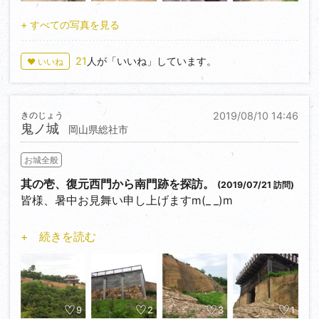
吉備津彦命と対峙したそうな。
も過言ではないでしょう。
そんな伝説とも相まって、どことなく人ならざるもの
+ すべての写真を見る
そんな北ノ庄城は江戸時代に入ってから越前六十八万
の住処だったのではという雰囲気さえ漂います。
石の太守となった結城秀康によって築城し直されま
なお、『屏風折れの石垣』近くには『温羅舊跡』と刻
す。地上から勝家の痕跡を無くすかのように…。
21
人が「いいね」しています。
♥ いいね
まれた石碑が立っています。
柴田神社境内（北ノ庄城址・柴田公園）がかつての本
少し小振りな東門跡を抜けて、また暫く歩くと通称
丸跡と伝えられ、発掘調査の結果を踏まえ美しく整備
きのじょう
2019/08/10 14:46
『屏風折れの石垣』に着きます。
されています。
鬼ノ城
岡山県総社市
千年以上前の遺構とは思えぬ程立派な高石垣も見事で
この地は福井城日向門跡でもあり、遺構のほとんどは
すが、その縄張と立地に注目してみましょう。城内に
福井城関連のものですが、その下の層からは北ノ庄城
お城全般
は所々に出っ張りが設けられていますが、その方面に
のものと思われる石垣の根石部分が出土し、今も見る
睨みを効かすべく造られたのでしょう（西門近くの角
ことが出来ます。
其の壱、復元西門から南門跡を探訪。
(2019/07/21 訪問)
楼もおそらく同じ役割）。
あと、柴田神社に隣接して資料館（入館無料！）があ
皆様、暑中お見舞い申し上げますm(_ _)m
また、ここから西門までの北半分は南半分と比べて造
りますので、是非行ってみて下さい。柴田勝家が九頭
りが違うように見えます。
龍川に架けた舟橋の鎖や九十九橋の石の橋脚、北ノ庄
さて、やっとこさ来ましたよ！鬼ノ城！！
+ 続きを読む
出っ張りもないし城門は小規模な北門の1ヶ所のみ。
城ゆかりの出土品や石瓦なども展示されています。必
我が人生初の古代山城ですよ！！
土塁も少し低いように思います。
見ですよ！
この鬼ノ城、調査によって7世紀後半に築かれたこと
これは南半分、即ち瀬戸内海方面を重視して築かれた
はわかっていますが、いったい誰によって造られたの
ことを示しているようです。
ちなみに、柴田神社の御祭神は言うまでもなく勝家公
か、その年代も目的も、いつ放棄されたのかさえ文献
南方面に、脅威勢力となっていた『何か』が存在して
とお市の方です。
に記載が無いため全くわかっていない、文字通りの
9
2
3
1