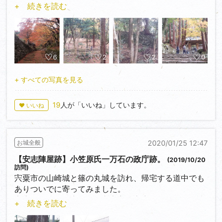
が永遠に失われてしまったことは誠に惜しまれます。
滋賀県東近江市、湖東三山の一つである百済寺の境内
+ 続きを読む
本丸の一部も削られたり改変されたりしているよう
全域（旧境内含む）を指します。
で、当時を偲ぶことができるのは天守台と天守曲輪、
そして本丸の一部と伯耆丸のみとなっております。
…いやいや、寺だろ？城じゃあねぇだろ？っていうツ
しかしそんな中でも建造物が現存しています。二ノ丸
ッコミもあろうかと思います。確かにその通り。
に通じる正門であった銅門の番所が本丸に移築され現
しかしながら永正十五年（1518）から大永三年
6
2
2
0
存しています。旧城内で唯一現存する建造物ですの
（1523）の足掛け5年間かけて、近江南部を支配して
で、必見ですね。
いた佐々木六角氏が家臣の進藤賢盛に命じて石垣など
+ すべての写真を見る
その他には、市内に城門も移築されているようです。
で大規模に防備を固めたため『百済寺城』と呼ばれる
また、転用石の多さも見どころの一つで、本丸以内だ
ようになったのです。当然、相当数の僧兵もいたこと
19
人が「いいね」しています。
♥ いいね
けで500以上もあったそうです。石材も非常に多彩な
でしょう。よって湖東地域最大の『寺』であり総石垣
ように見受けられます。如何に光秀が石材集めに苦労
の『城』でもあったのです。
したかがわかりますね。
2020/01/25 12:47
お城全般
戦国時代の百済寺の様子ですが、イエズス会の宣教師
と、世間は光秀一色で皆様ご存知の通りなので、あえ
ルイス・フロイスの日記によると『百済寺と称する大
【安志陣屋跡】小笠原氏一万石の政庁跡。
(2019/10/20
てその流れに逆らって、歴代城主の中でも稲葉淡路守
学には、相互に独立した多数の僧院、座敷、池泉と庭
訪問)
紀通を取り上げてみます。
園を備えた坊舎1000坊が立ち並び、まさに地上の天
宍粟市の山崎城と篠の丸城を訪れ、帰宅する道中でも
素行不良で評判もよろしくなかったという彼の治世は
国』の様相だったといい、さらに室町時代から僧坊で
ありついでに寄ってみました。
24年。元々水害が多く収穫高が上がらなかった福知山
醸造されていたという清酒『百済寺樽』は当時の都の
安志陣屋跡は兵庫県姫路市安富町安志（あんじ、と読
+ 続きを読む
において重い年貢を課し、農民に対して「農民のせい
評判になっていたといいますから、その繁栄振りがよ
みます）、現在の安富中学校一帯がその跡地です。
で狩りの獲物が穫れない」と理不尽な理由で村民を虐
くわかります（この百済寺樽は近年復刻され数量限定