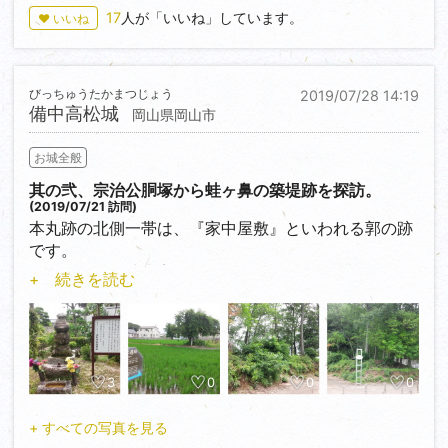
いに歩くと西門の前に出ます。
も割と近いです。
所要時間は2時間。
17
人が「いいね」しています。
♥ いいね
古代山城の本格的な復元建造物はここだけなので、も
さすがに正直、少し疲れました(笑)
うそれだけでも見る価値があるってなもんです。
陣城の遺構としては、主に後円部に集中しています。
実質三階建て構造なので実に壮大です。柱や門扉など
頂上部が主郭として利用され、やや方形に土塁が築か
しかし本当に見所満載です。
に付いた手斧の跡も素晴らしいです。高欄外側に付い
びっちゅうたかまつじょう
2019/07/28 14:19
れています。斜面には竪堀や郭跡らしき小さなテラス
何で今まで行かなかったんだろうと軽く凹むぐらいに
た盾の独特な文様も目を引きます（本来は高欄の内側
備中高松城
岡山県岡山市
がいくつか見受けられます。
素晴らしいお城でした。
に付けるそうですが）。
ちなみに、誰がここを築き、守っていたのかは不明だ
…なお、内部は残念ながら建築基準法の関係で立入禁
お城全般
そうです。
止です。
其の弐、宗治公胴塚から蛙ヶ鼻の築堤跡を探訪。
(2019/07/21 訪問)
古墳を利用して城が築かれるというのは決して珍しい
高さ約6mはあろうかという版築土塁はとても見応え
本丸跡の北側一帯は、『家中屋敷』といわれる郭の跡
事ではなく、代表的な例としては高槻市の今城塚古墳
があります。鬼城山の山頂をぐるりと囲むように全長
です。
や大阪市の茶臼山古墳などがありますね。大坂城の前
約2.8kmにわたって築かれており、城内の排水の為に
その一角に、清水宗治公の胴塚があります。
身である大坂本願寺も古墳を利用したという説があり
+ 続きを読む
造られた水門や4ヶ所の城門などの要所要所に石垣が
しかしどうみても私有地というか民家の庭先なので遠
ます。そういえば大坂城本丸の形、どことなく古墳っ
築かれています。
慮気味にお邪魔して、手を合わせてきました。
ぽい気が…。
そして、雨水や経年劣化などによる土塁へのダメージ
舟上で切腹を終えて城内へ戻った首の無い宗治公の遺
を軽減するために土塁の内外に敷石が築かれているの
体。それを見て城内の一同は嗚咽を隠せなかったそう
『城びと』には登録されていませんが、備中高松城水
も大きな特徴です。
です。そしてすぐに手厚く葬られたのですが、その際
3
0
0
0
攻め関連遺跡としても古墳好きとしても見所のある、
また、水門遺構も大きな見所の一つです。間近で石垣
に介錯人を務めた国府市佑は自らの首を掻き切り、墓
面白い場所だと思います。
を観察できる第0～第2水門のうち第2水門以外は排水
穴に落ち込んで殉死したそうです。…壮絶。
+ すべての写真を見る
口を敢えて設けず、石垣の隙間を利用（？）して排水