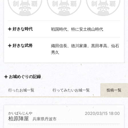
好きな時代
戦国時代、特に安土桃山時代
好きな武将
織田信長、徳川家康、黒田孝高、仙石
秀久
お城めぐりの記録
行ったお城一覧
行ってみたいお城一覧
投稿一覧
かいばらじんや
2020/03/15 18:00
柏原陣屋
兵庫県丹波市