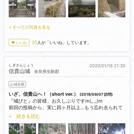
います。
藩の中心部として最適な場所だったんだなと感じるこ
利方についていた宇野氏は滅亡しました。
相変わらずの不定期投稿になりますが、これからもど
とはできます。
うぞ宜しくお願いしますm(_ _)m
6
0
0
0
また、町内の寺院に陣屋門が山門として移築され残っ
平成25年度に行われた航空レーザー測量と発掘調査の
ているとのことで随分探し回りましたが、マイカーで
結果、城跡（郭群）は南北250m、東西200mの尾根上
宍粟市の山崎城（山崎陣屋）、ようやく訪れることが
+ すべての写真を見る
は道がかなり狭いところが多く、日も落ちてしまった
に配置されていること、主郭（本丸）は南北50m、東
できました！
ため泣く泣く断念…。
西40mの規模（なんと城全体の1/4！）で播磨北西部
『宍粟』と書いて『しそう』と読みます。読めねーよ
20
人が「いいね」しています。
♥ いいね
では最大級を誇ること、主郭周囲に配された40余りの
って方もいらっしゃるのではないでしょうか(笑)。
方形郭群を通路（犬走り）が取り囲む特殊な構造であ
ること、更に北西の傾斜面の3つの尾根に多数の畝状
山崎城のルーツは、北側の篠の丸山頂に築かれた山城
竪堀群が配されていることなどが確認されました。
しぎさんじょう
2020/01/18 21:30
『篠の丸城』です。
信貴山城
これらの測量成果に基づき主郭の一部が発掘調査され
奈良県生駒郡
天正八年（1580）羽柴秀吉の宍粟攻めによって落城
ましたが、残念ながら建物遺構は検出されなかったそ
後、神子田正治、黒田孝高（『軍師官兵衛』でもこの
お城全般
うです。
あたりが描かれてましたね）、木下勝俊（長蕭子）が
城主となりました。
いざ、信貴山へ！（short ver.）
(2019/09/07 訪問)
実際に行ってみると、まず九合目あたりに腰郭があ
木下勝俊時代の天正十五年（1587）に篠の丸城の南側
『城びと』の皆様、お久しぶりですm(_ _)m
り、東側の眺望が見事です！
の山麓に広がる鹿沢の地に城を移し、宍粟における新
前回の投稿から、実に四ヶ月以上…もう忘れ去られて
清流揖保川を眼下に見下ろし、揖保川を挟んで対岸に
たな統治の中心としました。
いるかもしれませんが、今年もどうぞ宜しくお願いし
+ 続きを読む
は、秀吉が宍粟攻めの手始めに攻略した聖山城跡があ
鹿沢の地は、揖保川と菅野川に挟まれた河岸段丘上に
ますm(__)m
ります。
あり、築城に適した土地です。
聖山城を落とした秀吉はここを宍粟攻めの本陣とし、
さて、本年一発目の投稿は、昨年9月に登城した信貴