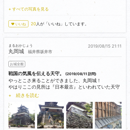
見頃は秋がオススメ！）、そして当時藩主の休息所で
あった長流亭でしょう。
+ すべての写真を見る
長流亭の拝観は原則電話予約制ですが、社務所に申し
出れば拝観可能です。（午前9時～午後4時、拝観料
20
人が「いいね」しています。
♥ いいね
400円、内部撮影不可）早速社務所に申し出て内部を
見せていただきました。
大聖寺川に面して建てられた数寄屋造りの瀟洒な建
物、（ただでさえ長い文章がさらに超長くなるので）
まるおかじょう
2019/08/15 21:11
丸岡城
内部など詳細は割愛しますが、厳選された木材を贅沢
福井県坂井市
に使い当時の職人の技術の粋を凝らした華やかな空間
お城全般
が内部に広がっておりました。そして宮司さんからい
ろいろ面白い話を教えていただきました。昔の大聖寺
戦国の気風を伝える天守。
(2019/08/11 訪問)
川は川幅も広く流れもあってもっと澄んでいた、水害
やっとこさ来ることができました、丸岡城！
の際に床上浸水に遭い解体修理の際に土台の石垣を嵩
やはりここの見所は『日本最古』といわれていた天守
上げした、有事の際は櫓の役割も果たす、etc.…。こ
ですね。
+ 続きを読む
こは必見！
残念ながら最近の調査によって寛永年間の建造である
事が判明してしまい、その座は松本城もしくは犬山城
そして、いよいよ錦城山へ。
に明け渡すことになりそうですが、それでもこの古式
登城口から入ってすぐ左手にはなんと『贋金造りの洞
の姿を伝える天守の価値が落ちることは決してないで
窟』なるものがあります。明治元年（1868）新政府よ
しょう。
8
1
3
1
り越後戦争に使う弾薬の供出を命じられた大聖寺藩で