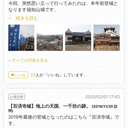
往時の黒井城を偲ぶ唯一の建造物です。こちらもお見
正七年（1579）丹波平定を目指す明智光秀の軍勢によ
今回、突然思い立って行ってみたのは、本年初登城と
逃し無きよう。
って落城したといわれていることから、丹波の有力豪
なります福知山城です。
境内も見どころが多いです。本堂前にあるお福の腰掛
族である赤井氏や波多野氏に属する勢力の城であった
個人的には三度目ぐらいの訪問となります。
+ 続きを読む
け石や、本堂裏手近くにあり今も涸れることなく湧き
ことは確かなようです。
続けるお福産湯の井戸（つまり黒井城主の生活を支え
今年の大河ドラマの主人公であり、福知山の町の基礎
た井戸）、本堂横にある江戸時代初期に近衛信尹が自
現在、城跡には市島中学校が建っており、地形的には
を築いた明智光秀のお城ですからね、幟がいっぱい！
ら設計指導して造らせた池泉観賞式庭園なども見逃せ
何となくお城があったっぽいかなーという感じはあり
流石になかなかの盛況振りです。観光バスも何台か見
ません。
ますが、明確な遺構は残っていません。土塁のような
かけました。何度となく福知山城に来ておりますが、
3
0
0
1
また、本堂の軒瓦にはさりげなく赤井氏の家紋（…と
ものはあるのですが…。
やはり一番賑やかな気がします。
いえば『丸に雁金』が有名ですが）『下がり藤』が掲
また、城跡を示す石碑が建っているのですが、これが
『福知山光秀ミュージアム』が開催されているとのこ
+ すべての写真を見る
げられています。興禅寺は赤井直正が創建したともい
いけない。思いっきり中学校の敷地内…。
とで、迷わず天守（歴史資料館）とのセット券を購
われており、ここに赤井氏と興禅寺との縁を感じるこ
ということで石碑の撮影は諦め、そそくさと退散しま
入。
20
人が「いいね」しています。
♥ いいね
とができます。ちなみに『下がり藤』はこれまた興禅
した…。
光秀や秀満の書状などが展示されており、また光秀の
寺にゆかりの深い近衛家の家紋でもあります。
中学校の敷地や立地から察するに、そんなに大きい城
肖像画の原本も期間限定で公開されるとのことです
ではなく、規模や形式としてはやはり城館に近いのか
（普段は複製）。とても見応えがありました。
次回、十分な時間が取れたら本城に攻め込みたいとこ
なーと感じました。
2020/02/01 17:43
お城全般
ろです。近いうちに必ずや…！
そしていよいよ天守へ。
【百済寺城】地上の天国、一千坊の跡。
(2019/11/30 訪
現在の経路は当時のものではなく明治になってから。
問)
あ、余談ですが、JR黒井駅前には小さなお福さまの銅
往時の経路は二ノ丸からなのですが、二ノ丸のあった
2019年最後の登城となったのはこちら『百済寺城』で
像がございますので、ご興味のある方は如何でしょう
丘陵地は廃城後にそのものが削り取られ、本来の導線
す。
か？？