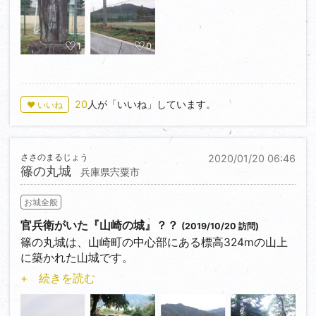
殺したりと、まさに暴君による苛政。福知山における
で販売されております）。
安志藩は小笠原氏一万石の小藩です。
暗黒の時代だったように思います。
立藩は享保元年（1716）、陣屋はその翌年に完成し、
そんな彼が「家臣と寒鰤で酒が呑みたいから、寒鰤
鎌倉時代から六角氏と縁の深かった百済寺でしたが、
以後明治を迎えるまで藩政の中心を担いました。
1
0
100本ほど融通してほしい」と隣国の丹後宮津藩の京
永禄十一年（1568）六角義賢の居城である観音寺城を
極高広（この人もアレな殿様でしたが…）に書状を送
攻略した織田信長より禁制が送られ（半ば一方的
藩祖は小笠原長興。小笠原秀政の長男・忠脩の家系で
りました。高広は「幕府への賄賂に利用されてはたま
に）、そして信長の祈願所となりました。
あり、本来は小笠原家の嫡流です。
20
人が「いいね」しています。
らぬ」と、寒鰤の頭を全て切り落として送りました。
♥ いいね
六角義賢、義治親子が近隣の鯰江城に籠城して徹底抗
しかし大坂の陣で秀政と忠脩が戦死、遺された長次が
その寒鰤を見た紀通は激怒！寒鰤を踏み潰して捨てた
戦の構えを見せると、信長は自らの祈願所たる百済寺
まだ幼かったため、忠脩の弟である忠政（後の忠真）
後、「丹後から入ってきた者は皆殺せ！」と命じて実
に陣を構えます。
が相続し嫡流となりました。
行してしまいます。
しかしその数日後、百済寺が六角氏の女子供を匿い、
なお、小笠原忠政は後に初代明石藩主として明石城を
ささのまるじょう
2020/01/20 06:46
驚いた高広は直ちに幕府に報告。さらに他藩からの飛
なおかつ鯰江城に密かに兵糧を送っていたことが発覚
篠の丸城
築城し、さらに小倉藩主となりました。ちなみに、忠
兵庫県宍粟市
脚を殺してしまったことで事が露見し、幕府は追討令
し、信長はついに激怒！
脩の正室である亀姫（五姫）は夫の戦死後、徳川家康
を出して福知山城を包囲する事態に発展しました。
かくして元亀四年（1578）信長は百済寺の焼き討ちを
の命により忠政の正室となり、長次も忠政の下で養育
お城全般
紀通は何を思ったか先祖代々からの甲冑を身につけ天
敢行し、必死の抵抗も虚しく全山焼失の憂き目に遭い
されました。
官兵衛がいた『山崎の城』？？
(2019/10/20 訪問)
守に立てこもり火縄銃を城下に向けて乱射！最期はそ
ました。
その長次は10歳を越えると播磨国龍野藩六万石に封じ
篠の丸城は、山崎町の中心部にある標高324mの山上
のまま拳銃自殺を遂げたそうです。
られ、翌年元服、後に豊前中津藩八万石に加増移封と
に築かれた山城です。
いやはや、福知山にとっては本当の黒歴史ですね。
なお、湖東三山（百済寺、金剛輪寺、西明寺）を含む
なりました。
近世城郭である山崎城を訪れたあとは、やはりその前
天台宗の寺院は悉く焼き討ちに遭いました。
+ 続きを読む
しかし享保元年（1716）中津藩第五代藩主小笠原長邕
身たる篠ノ丸城に登城せねばなるまい…！
焼き討ち後の百済寺の石垣は、安土城を築城する際に
が5歳で夭逝し無嗣改易となってしまいます。
持ち去られたそうです。
しかし弟の長興は『祖先の勤労（大坂の陣で家祖であ