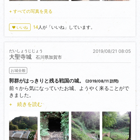
境内地ですので往時の面影を探るのは少々難しいです
以後明治まで土井氏が治めた後に明治二年（1869）の
orz
が、空鉢護法堂が一段高いところに建っていますの
版籍奉還と同時に廃止され、建物は次第に取り壊され
+ すべての写真を見る
ていうか、もう少し勉強してから来るべきだったな
で、なんとなくイメージ出来る…かも。
ましたが、陣屋の正門だけは平野小学校の正門として
ぁ、反省。
山頂の見所はやはり、久秀もかつて天守から目にした
昭和二年（1926）まで使用された後、昭和三十七年
14
人が「いいね」しています。
♥ いいね
であろう絶景でしょう。山道を急ぎ目で登ってフラフ
（1962）に大念佛寺の南門として移築されました。
ラの身体には眼福であり、澄み渡るそよ風が心地良か
ったです。
跡地である平野小学校には石碑が陣屋跡を示すのみと
だいしょうじじょう
2019/08/21 08:05
なっていますが、大念佛寺に移築された陣屋門だけが
大聖寺城
信貴山城はほとんど石垣を使用しない『土の城』だっ
石川県加賀市
当時を偲ぶことができる唯一の遺構となっています。
たようで、面影を探るにはやはり郭跡を堪能しましょ
この陣屋門に注目していただきたいのは、やはり扉で
う。山頂から少し下ると夥しい郭群を見ることができ
お城全般
しょう。楠の一枚板ですよ！
ます。
流石は幕府の側用人を務めるほどの譜代の家柄、存分
郭群がはっきりと残る戦国の城。
(2019/08/11 訪問)
中腹には久秀の日常生活の場と推定されている『松永
にその権威を示してくれます。
前々から気になっていたお城、ようやく来ることがで
屋敷跡』があり、城内でも最大の敷地面積を誇ると
きました。
か。
+ 続きを読む
そんな城跡内一番のメインであろう『松永屋敷跡』に
南北朝時代に築かれ、一向一揆の拠点にもなった、標
向かおうとしましたが、この時点で午後4時40分…い
高約70mほどの錦城山の尾根全体に築かれたお城。
よいよ薄暗くなってきたわ帰りのバスの時間も迫って
越前一向一揆平定後に柴田勝家が大改修したそうで、
きたわで、ここまできて無念ですが、泣く泣く断念し
以後はその家臣が越後の上杉氏に睨みを効かすべく城
ました…。
主となりました。
6
2
1
1
松永屋敷跡、いずれリベンジします…(；´д⊂)