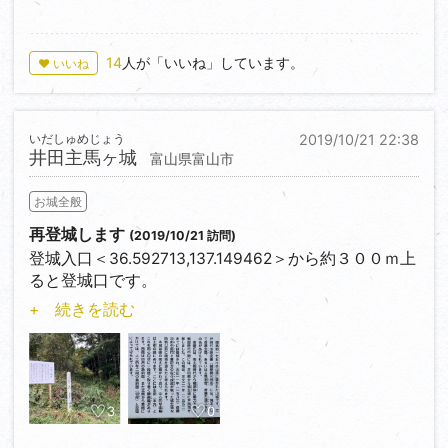
隣接して「館」風の建物が続いており、入口に「いじ
ら・やきはた食堂」とあるが、
14
人が「いいね」しています。
♥ いいね
営業している様子はない。周囲に遺構らしきモノは見
当たらず、温泉施設「伊自良
温泉」だけ繁盛している。
いだしゅめじょう
2019/10/21 22:38
井田主馬ヶ城
富山県富山市
お城全般
再登城します
(2019/10/21 訪問)
登城入口＜36.592713,137.149462＞から約３００ｍ上
ると登城口です。
しかし連日の雨で林道は小川状態、約１００ｍ手前に
+ 続きを読む
路駐、登城口に
案内板を確認するが、登城路は草深く・水浸し、再登
城リスト入りです。
3
0