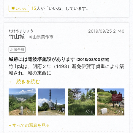
他サイト情報から登城口＜34.8419296,133.6922873
15
人が「いいね」しています。
♥ いいね
＞ をナビに入力して着いたのが
案内板が立つ北登城入口＜34.8470845,133.6874298
＞、車幅しかないが、舗装された
小道を進めば登城口と安心したのが大間違い、待って
たけやまじょう
2019/09/25 21:40
竹山城
いたのは石コロ・小枝が積もる
岡山県美作市
約６００ｍの悪路（上り坂）でした。
お城全般
登城口に着くも駐車スペースは無し、登城口付近を確
城跡には電波塔施設があります
(2018/08/03 訪問)
認しようと下りるとヤブ蚊群、
竹山城は、明応２年（1493）新免伊賀守貞重により築
夕方で暗くなり、悪路を戻る根性は無く、そのまま悪
城され、城の東西に
路（下り坂）を約２００ｍ走り、
竹が繫茂していたので竹山城と名づけられました。三
+ 続きを読む
南登城入口＜34.8421791,133.6948482＞に辿り着き
代伊賀守宗貫の時、
ました。
関ヶ原の合戦で西軍宇喜多秀家に属し、敗戦のため廃
城となりました。
南登城入口付近に路駐、冬に再登城です。
登城入口＜35.112107,134.324338＞で案内板を確認
3
0
0
0
後、約１７００ｍ登った
山頂の竹山城跡駐車場（馬場跡）を利用、西郭と太鼓
+ すべての写真を見る
丸跡に電波塔施設、