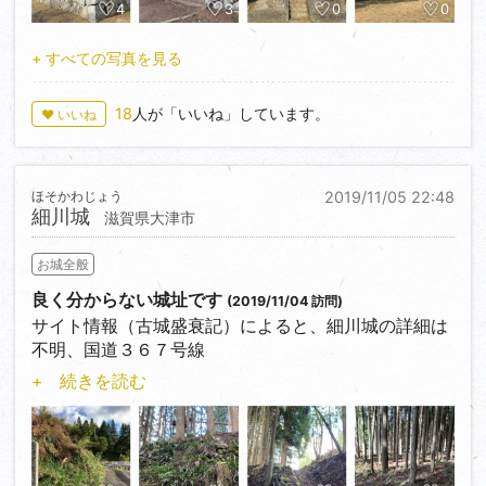
り、境内の周囲に当時の
4
3
0
0
石垣と虎口が残っています。
+ すべての写真を見る
18
人が「いいね」しています。
♥ いいね
ほそかわじょう
2019/11/05 22:48
細川城
滋賀県大津市
お城全般
良く分からない城址です
(2019/11/04 訪問)
サイト情報（古城盛衰記）によると、細川城の詳細は
不明、国道３６７号線
（通称：鯖街道）の細川町集落の「龍松寺」＜
+ 続きを読む
35.281858,135.880562＞
東に位置するという。
同サイトに載っている石積・虎口・曲輪・古い石垣跡