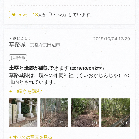
脇にある説明板を探すと
夏草に隠れているか、撤去されたのか見当たらない
13
人が「いいね」しています。
♥ いいね
が、志津小学校南の堀切と
空堀跡は素晴らしい。小槻神社奥の遺構はハッキリ分
からない。
くさじじょう
2019/10/04 17:20
草路城
京都府京田辺市
お城全般
土塁と濠跡が確認できます
(2019/10/04 訪問)
草路城跡は、現在の咋岡神社（くいおかじんじゃ） の
境内とされています。
応仁の乱後に続いた守護畠山氏の跡目争いを端に発生
+ 続きを読む
した「山城国一揆」で
草路城が戦場となったと伝わります。境内の削平地に
は明瞭な土塁が残り、
周囲には水堀が巡らされている。
0
1
1
0
咋岡神社の鳥居近くに路駐、神社（境内）内外を一周
すると、土塁と濠跡が
+ すべての写真を見る