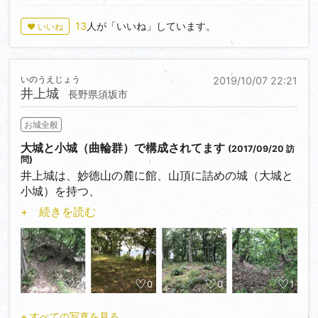
13
人が「いいね」しています。
♥ いいね
いのうえじょう
2019/10/07 22:21
井上城
長野県須坂市
お城全般
大城と小城（曲輪群）で構成されてます
(2017/09/20 訪
問)
井上城は、妙徳山の麓に館、山頂に詰めの城（大城と
小城）を持つ、
信濃の豪族・井上氏の城です。戦国時代、井上達満は
+ 続きを読む
上杉氏に味方し、
武田氏に味方した同族の須田信頼らと争い、この地を
追われますが、
天正１０年（1582）上杉景勝が川中島を領有して、旧
領に復帰します。
2
0
0
1
慶長３年（1598）上杉景勝が会津に移封されると、達
満も会津に移住、
+ すべての写真を見る