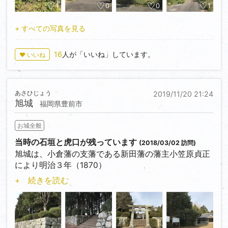
登城入口＜33.633849,134.375174＞前に駐車、奥の
1
0
0
1
曲輪跡一部（津波
避難場所）に城跡碑と案内板は確認できますが、それ
+ すべての写真を見る
以上進めません。
16
人が「いいね」しています。
♥ いいね
あさひじょう
2019/11/20 21:24
旭城
福岡県豊前市
お城全般
当時の石垣と虎口が残っています
(2018/03/02 訪問)
旭城は、小倉藩の支藩である新田藩の藩主小笠原貞正
により明治３年（1870）
築かれましたが、翌年明治４年の廃藩置県により廃城
+ 続きを読む
となり「日本の歴史上、
最後に築かれた城」です。
城址には千束八幡神社と千束小学校が建てられてお