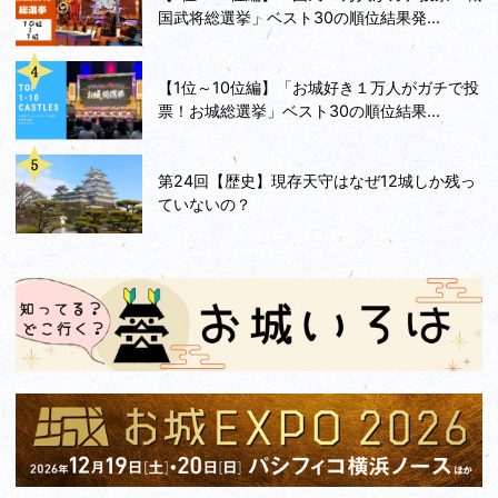
国武将総選挙」ベスト30の順位結果発...
【1位～10位編】「お城好き１万人がガチで投
票！お城総選挙」ベスト30の順位結果...
第24回【歴史】現存天守はなぜ12城しか残っ
ていないの？