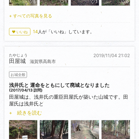
など確認できますが、
5
1
1
0
ほかに情報が少なく、良く分からない。石垣（石積）
跡が多いですが、
+ すべての写真を見る
後世のモノと思われます。
14
人が「いいね」しています。
♥ いいね
たやじょう
2019/11/04 21:02
田屋城
滋賀県高島市
お城全般
浅井氏と 運命をともにして廃城となりました
(2017/04/13 訪問)
田屋城は、浅井氏の重臣田屋氏が築いた山城です。田
屋氏は浅井氏と
運命をともにして、小谷城落城とともに廃城となりま
+ 続きを読む
した。
登城口手前＜35.462922,136.024791＞に案内板を確
認して路駐、獣害