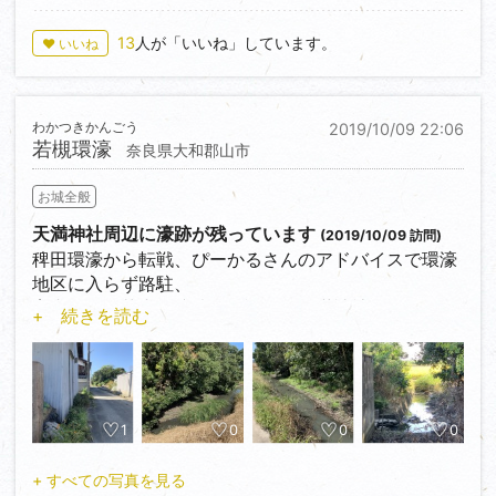
本丸跡に八幡神社があり、本殿前に城阯碑、ほんの少
し高台のような気がします。
13
人が「いいね」しています。
♥ いいね
わかつきかんごう
2019/10/09 22:06
若槻環濠
奈良県大和郡山市
お城全般
天満神社周辺に濠跡が残っています
(2019/10/09 訪問)
稗田環濠から転戦、ぴーかるさんのアドバイスで環濠
地区に入らず路駐、
案内板と集落内の濠跡を確認後、天満神社周辺を見に
+ 続きを読む
行くと、東南西側に
「コの字」形に濠跡が残っています。
1
0
0
0
+ すべての写真を見る