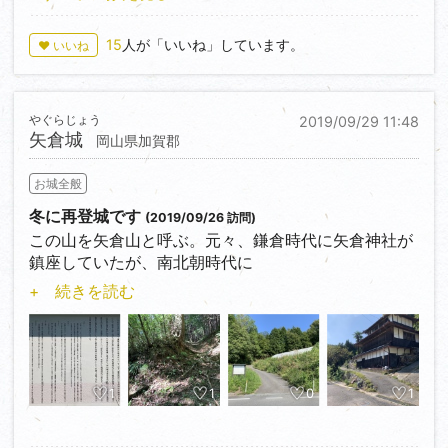
確認できます。
15
人が「いいね」しています。
♥ いいね
やぐらじょう
2019/09/29 11:48
矢倉城
岡山県加賀郡
お城全般
冬に再登城です
(2019/09/26 訪問)
この山を矢倉山と呼ぶ。元々、鎌倉時代に矢倉神社が
鎮座していたが、南北朝時代に
頂上に堅固な「矢倉畦城」が築かれた。初の城主は竹
+ 続きを読む
井氏であったが、元弘の乱頃は
田中氏が奪守して居城としていたらしい。室町から戦
国時代に移ると戦乱が絶えず、
備中松山城の前衛城の役割を担っていたが、天正２年
（1574）毛利氏に攻められて
1
1
0
1
松山城へと退いている。（案内板より）