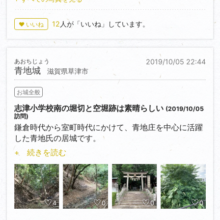
廃城となりました。
12
人が「いいね」しています。
♥ いいね
浄運寺駐車場を利用、道標が無い登城口＜
36.628326,138.284703＞奥
約１００ｍの道標を右へ進むと、その後は要所に道標
あおちじょう
2019/10/05 22:44
がある登城路で
青地城
滋賀県草津市
大城→小城→浄運寺境内裏へ一周できます。堀切・竪
堀・土塁跡などの
お城全般
遺構が確認できます。
志津小学校南の堀切と空堀跡は素晴らしい
(2019/10/05
訪問)
鎌倉時代から室町時代にかけて、青地庄を中心に活躍
した青地氏の居城です。
青地氏は、六角氏の有力家臣として、また織田信長の
+ 続きを読む
近江入国後は、織田家臣
団として、天下統一に向けて活躍しています。
小槻神社駐車場（数台）を利用、志津小学校の周辺か
ら探索しようと向かうと
4
0
0
0
運動会、独りオジサンはウロウロ出来ない。池の堤防