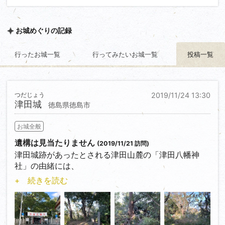
お城めぐりの記録
行ったお城一覧
行ってみたいお城一覧
投稿一覧
つだじょう
2019/11/24 13:30
津田城
徳島県徳島市
お城全般
遺構は見当たりません
(2019/11/21 訪問)
津田城跡があったとされる津田山麓の「津田八幡神
社」の由緒には、
+ 続きを読む
（本社は）往昔には津田山上に鎮座、津田塁の城主桑
村隼人の崇敬社として、
天文年間は三好氏崇拝の篤く、慶長の頃東麓の現在地
に遷座した。藩政期は