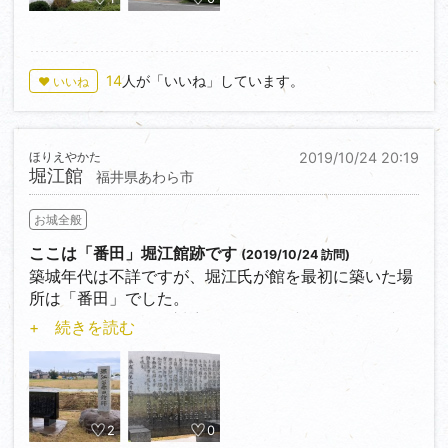
天正８年（1580）柴田勝家の軍に敗れ、窪田大炊介は
自刃しました。
14
人が「いいね」しています。
♥ いいね
山島公民館に石碑が建てられていますが、遺構は残っ
ていないようです。
ほりえやかた
2019/10/24 20:19
堀江館
福井県あわら市
お城全般
ここは「番田」堀江館跡です
(2019/10/24 訪問)
築城年代は不詳ですが、堀江氏が館を最初に築いた場
所は「番田」でした。
その後、一向一揆に対応するために番田から「下番」
+ 続きを読む
（本荘小学校一帯）に
移し、最後は「中番」（春日神社の地）に築いていま
す。
県道１０９号線沿いに＜36.211299,136.203818＞石碑
2
0