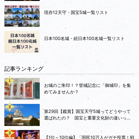
現存12天守・国宝5城一覧リスト
日本100名城・続日本100名城一覧リスト
記事ランキング
お城のご朱印！？登城記念に「御城印」を集
めてみませんか？
第29回【鑑賞】国宝天守5城ってどうやって
選ばれたの？ 国宝と重要文化財の違いっ...
【1位～10位編】「国民10万人がガチ投票！戦