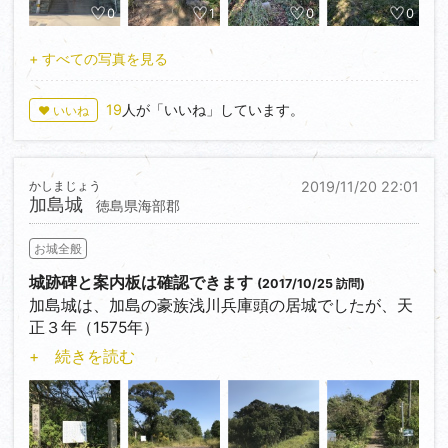
藩主蜂須賀氏の参勤交代の東上に当り、安全を祈願し
0
1
0
0
た。現在の社殿は宝永
２年（1773）蜂須賀綱矩公の時に再建されたと伝わ
+ すべての写真を見る
る」と記されています。
19
人が「いいね」しています。
♥ いいね
築城年代は不明ですが、城主は桑村隼人亮と言われ、
三好義賢のために堺で
武器を買って帰る途中、淡路国で海賊に遭い戦死した
かしまじょう
2019/11/20 22:01
と伝わっています。
加島城
徳島県海部郡
津田八幡神社駐車場（数台）を利用、登城口＜
お城全般
34.051839,134.575644＞から
狭い登城路で津田山の山頂部に辿り着くが、読めない
城跡碑と案内板は確認できます
(2017/10/25 訪問)
石碑が建っているだけ、
加島城は、加島の豪族浅川兵庫頭の居城でしたが、天
遺構は見当たらない。中腹に削平地があるが、往時の
正３年（1575年）
モノか分からない。
長宗我部元親の大軍が侵入して落城しました。藩政時
+ 続きを読む
一方、北側は土地造成等で失われて絶壁状態、大変危
代に至り、加島
険です。
南端に遠見番所が置かれ、異国船を監視していまし
た。