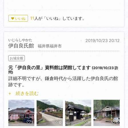
「堀江公番田館跡」と
案内碑が確認できますが、遺構は見当たりません。
11
人が「いいね」しています。
♥ いいね
いじらしやかた
2019/10/23 20:12
伊自良氏館
福井県福井市
お城全般
元「伊自良の里」資料館は閉館してます
(2019/10/23 訪
問)
詳細不明ですが。鎌倉時代から活躍した伊自良氏の館
跡です。
+ 続きを読む
温泉施設「伊自良温泉」駐車場を利用、伊自良橋を渡
ると平成１０年開館したが、
入館者が少なく閉館した元「伊自良の里」資料館があ
ります。展示資料は福井県立
歴史博物館へ移管されてます。
1
0
1
0