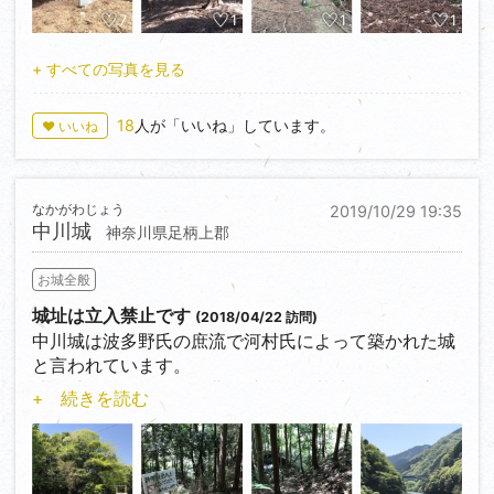
防止柵を開閉して登城開始、口ノ丸経由で主郭跡まで
7
1
1
1
約２５分、畝状
竪堀群・土橋・横堀・土塁跡など良く残っている山城
+ すべての写真を見る
です。
18
人が「いいね」しています。
♥ いいね
なかがわじょう
2019/10/29 19:35
中川城
神奈川県足柄上郡
お城全般
城址は立入禁止です
(2018/04/22 訪問)
中川城は波多野氏の庶流で河村氏によって築かれた城
と言われています。
武田氏の侵攻に備えた北条氏の前線基地として、永禄
+ 続きを読む
１２年（1569）
武田信玄により、また天正９年（1581）武田勝頼に攻
められています。
その後、天正１８年（1590）の豊臣秀吉による「小田