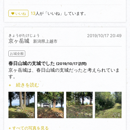
13
人が「いいね」しています。
♥ いいね
きょうがたけじょう
2019/10/17 20:49
京ヶ岳城
新潟県上越市
お城全般
春日山城の支城でした
(2019/10/17 訪問)
京ヶ岳城は、春日山城の支城だったと考えられていま
す。
+ 続きを読む
三叉路にある南登城口＜37.038118,138.367412＞近く
に路駐、
屋敷跡・帯曲輪など探索しながら遊歩道を１０分足ら
ず登ると
土塁跡が残る主郭跡です。案内板は無くなっている
2
0
0
0
が、坊ヶ池
と（刈入が終わっていたが）棚田の眺望は素晴らし
+ すべての写真を見る