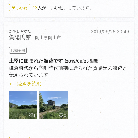
主郭跡は夏草ボーボー、しかし眺望は素晴らしい。
13
人が「いいね」しています。
♥ いいね
かやしやかた
2019/09/25 20:49
賀陽氏館
岡山県岡山市
お城全般
土塁に囲まれた館跡です
(2019/09/25 訪問)
鎌倉時代から室町時代前期に造られた賀陽氏の館跡と
伝えられています。
+ 続きを読む
農道が狭いので近くの空地＜34.662028,133.843678
＞に駐車、グーグル
地図（写真）で確認後、土塁跡に囲まれた７０ｍｘ６
０ｍの館跡（民家）
入口近くまで探索、幅約３０ｍの堀跡から白鳥が飛び
1
0
立ち驚く。