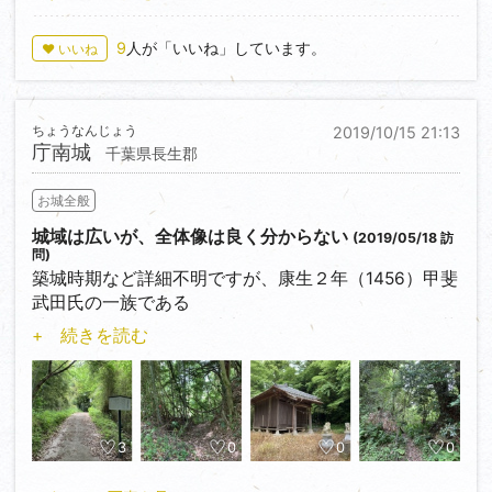
い。
9
人が「いいね」しています。
♥ いいね
登城後、北登城口＜37.039349,138.367113＞に下り
ました。
ちょうなんじょう
2019/10/15 21:13
庁南城
千葉県長生郡
お城全般
城域は広いが、全体像は良く分からない
(2019/05/18 訪
問)
築城時期など詳細不明ですが、康生２年（1456）甲斐
武田氏の一族である
武田信長により修築、以来、天正１８年（1590）に落
+ 続きを読む
城するまで戦国時代
約１４０年間、庁南武田氏累世の居城でした。（案内
板より）
老人ホーム裏の空地（３０台）＜
3
0
0
0
35.399378,140.237263＞に駐車、登城口