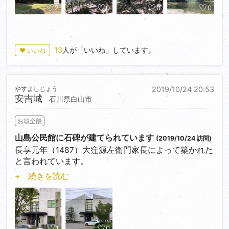
原征伐」の際に
2
0
0
0
廃城となりました。
県道７６号線から＜35.428277,139.044100＞美しい
13
人が「いいね」しています。
♥ いいね
中川橋を渡り、
北へ約６００ｍ進むが通行止め、上段曲輪跡の「大六
天バンガロー」横
＜35.433115,139.046246＞に路駐、下段曲輪跡は立
やすよしじょう
2019/10/24 20:53
安吉城
入禁止で入れないが、
石川県白山市
地形は城跡を十分に感じられます。
お城全般
山島公民館に石碑が建てられています
(2019/10/24 訪問)
長享元年（1487）大窪源左衛門家長によって築かれた
と言われています。
大窪源左衛門は４万石を所領、河原組を率いて一向一
+ 続きを読む
揆の将として活躍しました。
天文１９年（1550）窪田大炊介経忠に城を譲り、家長
は出家しました。
窪田大炊介は、本願寺派に属して加賀国総代となり、
一向一揆軍を率いてます。
1
0