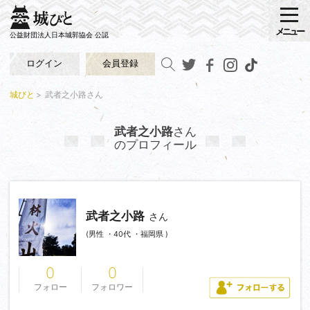
メニュー
公益財団法人日本城郭協会 公認
ログイン
会員登録
城びと
武者之小路さん
武者之小路
さん
のプロフィール
武者之小路
さん
(男性 ・40代 ・福岡県 )
0
0
フォロー
フォロワー