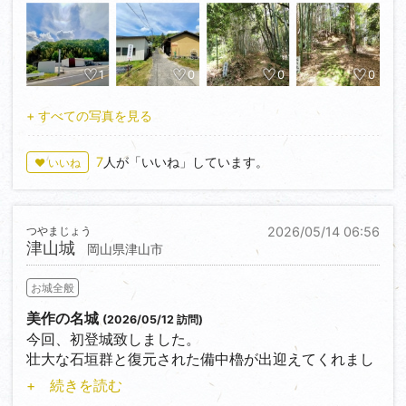
登城口から進むと大手門→三の丸→二の丸→階段を少
し登ると本丸
とあっと言う間に本丸まで到達できます。
1
0
0
0
周囲には駐車場や車を停めておけそうな場所が無いの
でご注意を。
+ すべての写真を見る
7
人が「いいね」しています。
♥ いいね
つやまじょう
2026/05/14 06:56
津山城
岡山県津山市
お城全般
美作の名城
(2026/05/12 訪問)
今回、初登城致しました。
壮大な石垣群と復元された備中櫓が出迎えてくれまし
た。
+ 続きを読む