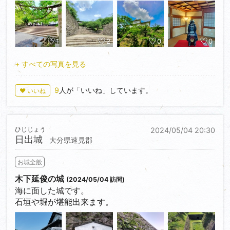
城主、森忠政公の波乱万丈な人生も津山城への興味を
そそる一因となります。
桜の季節はさぞ綺麗なんでしょうね＼(^o^)／
1
2
0
0
+ すべての写真を見る
9
人が「いいね」しています。
♥ いいね
ひじじょう
2024/05/04 20:30
日出城
大分県速見郡
お城全般
木下延俊の城
(2024/05/04 訪問)
海に面した城です。
石垣や堀が堪能出来ます。