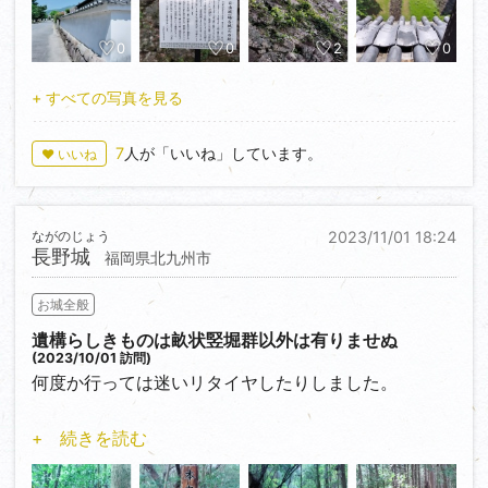
0
0
2
0
+ すべての写真を見る
7
人が「いいね」しています。
♥ いいね
ながのじょう
2023/11/01 18:24
長野城
福岡県北九州市
お城全般
遺構らしきものは畝状竪堀群以外は有りませぬ
(2023/10/01 訪問)
何度か行っては迷いリタイヤしたりしました。
3度目の正直で無事登城する事が叶いましてござる(；
+ 続きを読む
´∀｀)