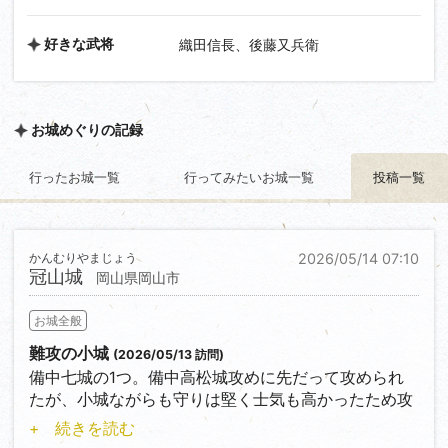
好きな武将
織田信長、後藤又兵衛
お城めぐりの記録
行ったお城一覧
行ってみたいお城一覧
投稿一覧
かんむりやまじょう
2026/05/14 07:10
冠山城
岡山県岡山市
お城全般
難攻の小城
(2026/05/13 訪問)
備中七城の1つ。備中高松城攻めに先だって攻められ
たが、小城ながらも守りは堅く士気も高かったため攻
め手の羽柴勢は大いに難攻した。
+ 続きを読む