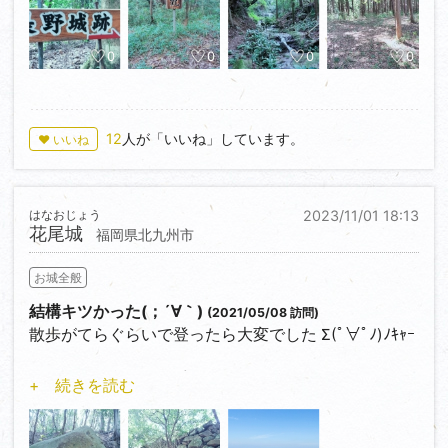
0
0
0
0
12
人が「いいね」しています。
♥ いいね
はなおじょう
2023/11/01 18:13
花尾城
福岡県北九州市
お城全般
結構キツかった(；´∀｀)
(2021/05/08 訪問)
散歩がてらぐらいで登ったら大変でした Σ(ﾟ∀ﾟﾉ)ﾉｷｬｰ
石垣などが所々に見受けられます。
+ 続きを読む
本丸跡からは見晴らしの良き風景が楽しめます。