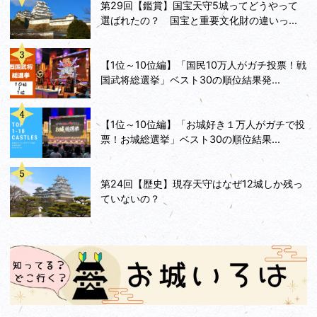
第29回【鑑賞】国宝天守5城ってどうやって
選ばれたの？ 国宝と重要文化財の違いっ...
【1位～10位編】「国民10万人がガチ投票！戦
国武将総選挙」ベスト30の順位結果発...
【1位～10位編】「お城好き１万人がガチで投
票！お城総選挙」ベスト30の順位結果...
第24回【歴史】現存天守はなぜ12城しか残っ
ていないの？