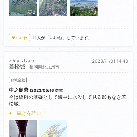
2
0
3
11
人が「いいね」しています。
♥ いいね
わかまつじょう
2023/11/01 14:40
若松城
福岡県北九州市
お城全般
中之島砦
(2023/05/16 訪問)
今は橋桁の基礎として海中に水没して見る影もなき若
松城。
+ 続きを読む
小田村、竹内と続き三宅若狭守を最後に廃城。