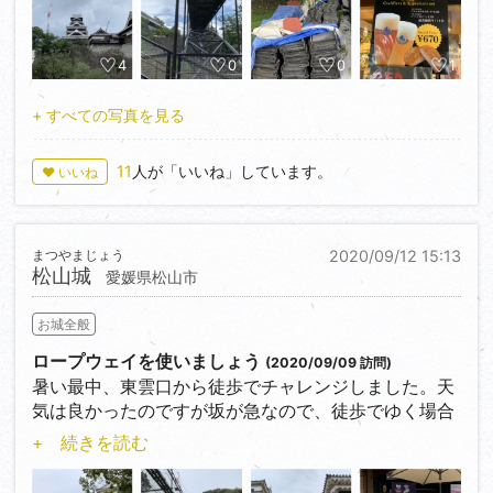
子や屋根瓦など色々と見ることが出来ました。
桜馬場では、お出迎え隊のショーをおつまみセットを
味わいながら見させてもらいました。
4
0
0
1
来年には天守へも入れるようになるそうですので、次
は個人的に行こうと考えています。
+ すべての写真を見る
11
人が「いいね」しています。
♥ いいね
まつやまじょう
2020/09/12 15:13
松山城
愛媛県松山市
お城全般
ロープウェイを使いましょう
(2020/09/09 訪問)
暑い最中、東雲口から徒歩でチャレンジしました。天
気は良かったのですが坂が急なので、徒歩でゆく場合
は身軽で覚悟を決めて参りましょう。
+ 続きを読む
城は山城としてかなりの規模であり、城内も見るとこ