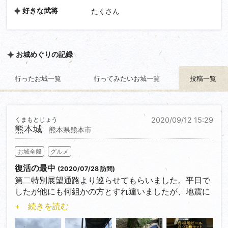
好きな武将
たくさん
お城めぐりの記録
行ったお城一覧
行ってみたいお城一覧
投稿一覧
くまもとじょう
2020/09/12 15:29
熊本城
熊本県熊本市
お城全般
グルメ
復活の最中
(2020/07/28 訪問)
第二特別展望通路より巡らせてもらいました。平日で
したが他にも何組かの方とすれ違いましたが、地震に
よる崩壊の状況とともに修繕が少しずつ進んでいるこ
+ 続きを読む
とをみなさんも感じ取られておりました。
加藤神社側からも見ると、その道すがら崩れた塀の様