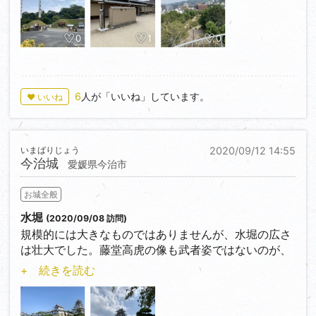
0
1
0
6
人が「いいね」しています。
♥ いいね
いまばりじょう
2020/09/12 14:55
今治城
愛媛県今治市
お城全般
水堀
(2020/09/08 訪問)
規模的には大きなものではありませんが、水堀の広さ
は壮大でした。藤堂高虎の像も武者姿ではないのが、
一風変わった印象がありました。
+ 続きを読む