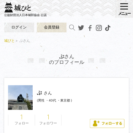
メニュー
公益財団法人日本城郭協会 公認
ログイン
会員登録
城びと
ぷさん
ぷ
さん
のプロフィール
ぷ
さん
(男性 ・40代 ・東京都 )
1
1
フォロー
フォロワー