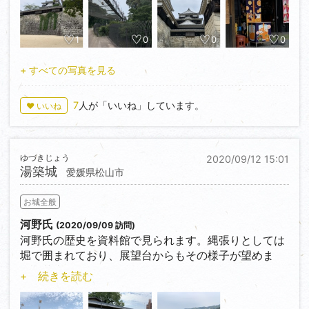
ろが多く非常に楽しみが多いお城でした。当日は刀の
手入れをされる先生が来られており暫し話を聞かせて
頂きました。
1
0
0
0
下りに関しても県庁横に出る山道から徒歩で降りまし
+ すべての写真を見る
た。
少し離れたところからでも、山の上にある様子が伺
7
人が「いいね」しています。
♥ いいね
え、良い街でした。
ゆづきじょう
2020/09/12 15:01
湯築城
愛媛県松山市
お城全般
河野氏
(2020/09/09 訪問)
河野氏の歴史を資料館で見られます。縄張りとしては
堀で囲まれており、展望台からもその様子が望めま
す。草木はかなりありますが。
+ 続きを読む