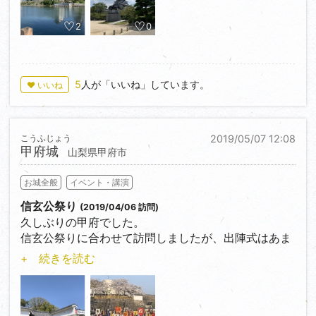
2
0
5
人が「いいね」しています。
♥ いいね
こうふじょう
2019/05/07 12:08
甲府城
山梨県甲府市
お城全般
イベント・講演
信玄公祭り
(2019/04/06 訪問)
久しぶりの甲府でした。
信玄公祭りに合わせて訪問しましたが、出陣式はあま
りな遠くて見えませんでした。
+ 続きを読む
でも、活気があり、山下真司さんの信玄公もアレンジ
してて楽しかったです。