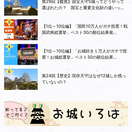
第29回【鑑賞】国宝天守5城ってどうやって
選ばれたの？ 国宝と重要文化財の違いっ...
【1位～10位編】「国民10万人がガチ投票！戦
国武将総選挙」ベスト30の順位結果発...
【1位～10位編】「お城好き１万人がガチで投
票！お城総選挙」ベスト30の順位結果...
第24回【歴史】現存天守はなぜ12城しか残っ
ていないの？