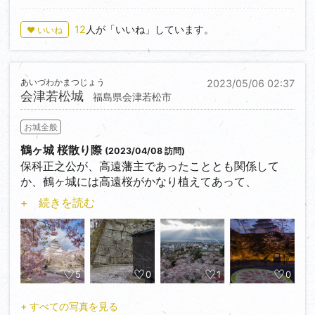
12
人が「いいね」しています。
♥ いいね
あいづわかまつじょう
2023/05/06 02:37
会津若松城
福島県会津若松市
お城全般
鶴ヶ城 桜散り際
(2023/04/08 訪問)
保科正之公が、高遠藩主であったこととも関係して
か、鶴ヶ城には高遠桜がかなり植えてあって、
黒鉄門付近から走り長屋と天守を見るのが好きなのだ
+ 続きを読む
けど、最近は人気の撮影スポットとなっている模様。
桜の時期は天守の工事が終わっておらず、一部フロア
の限定公開のみ。とりあえず展望フロアから赤べこを
探してみた。
5
0
1
0
日中は気づかなかったが、夜に３頭発見。
+ すべての写真を見る