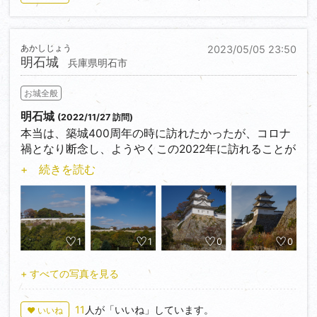
というわけで、現在の天守がある場所は、本来は隅櫓
のあった場所で、萩城をモデルにした模擬天守という
ことらしい。
あかしじょう
2023/05/05 23:50
ハミ出ているようにも見える模擬天守の形が面白い。
明石城
兵庫県明石市
お城全般
明石城
(2022/11/27 訪問)
本当は、築城400周年の時に訪れたかったが、コロナ
禍となり断念し、ようやくこの2022年に訪れることが
できた城。
+ 続きを読む
有名な本丸の巽櫓・坤櫓は良く紹介されているが、実
は、その東側に二の丸、北側には北の丸が広がってお
り、
かなり広い城郭となっている。
特に本丸から二の丸まで続く長い石垣が圧巻。
1
1
0
0
+ すべての写真を見る
11
人が「いいね」しています。
♥ いいね