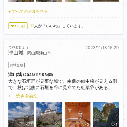
されているが、秋冬は15：00に閉館してしまうので要
注意。
+ すべての写真を見る
11
人が「いいね」しています。
♥ いいね
つやまじょう
2023/11/18 15:29
津山城
岡山県津山市
お城全般
津山城
(2023/11/15 訪問)
大きな石垣群が見事な城で、南側の備中櫓が見える側
で、秋は北側に石垣を谷に見立てた紅葉谷がある。
曲線を描く扇形であったり、直線で積まれていたり、
+ 続きを読む
色々な石垣を見ることができる。
あまり雨が降らない場所だと思っていたが、石垣のと
ころどころに水を吐き出させるためと思われる穴も
何箇所かあった。
2
1
0
1