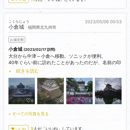
こくらじょう
2023/05/06 00:53
小倉城
福岡県北九州市
お城全般
小倉城
(2023/02/17 訪問)
大分から中津～小倉へ移動。ソニックが便利。
40年ぐらい前に訪れたことがあったのだが、名前の印
象と模擬天守だったことから、小さかったように
+ 続きを読む
思っていたが、かなり大きく、至る場所から見ること
ができる。
天守は、最上段に縁側を巡らせ黒塗りの戸板で覆うこ
とで下階よりも大きく見せたり、白漆喰とのコントラ
0
0
0
0
ストを描いたり
当時としてもかなりインパクトのある層塔型の天守だ
+ すべての写真を見る
ったようだ。
現在の模擬天守にある千鳥破風や唐破風は、無いと天
9
人が「いいね」しています。
♥ いいね