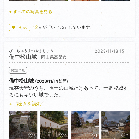
本丸から南側に突き出た場所にある復元の備中櫓、防
衛の要かと思って中に入ってびっくり、畳敷き。
+ すべての写真を見る
しかも茶の間まで存在しており、完全に居住空間とな
っている櫓だった。
12
人が「いいね」しています。
♥ いいね
天守台に石垣にハート型の石がある。けども少し欠け
ているような…
びっちゅうまつやまじょう
2023/11/18 15:11
備中松山城
岡山県高梁市
お城全般
備中松山城
(2023/11/14 訪問)
現存天守のうち、唯一の山城だけあって、一番登城す
るにもキツい城でした。
車で登れるふいご峠も、すれ違いのできない細い道な
+ 続きを読む
ので、基本ピオーネ交通か備北タクシーを利用するこ
とになります。
乗り合いタクシー利用する場合は前日の17:00までに
予約が必要なので、注意を。
これを知らずに高梁に行ったのですが、個人でも心良
3
0
1
2