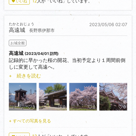
12
人が「いいね」しています。
♥ いいね
たかとおじょう
2023/05/06 02:07
高遠城
長野県伊那市
お城全般
高遠城
(2023/04/01 訪問)
記録的に早かった桜の開花、当初予定より１周間前倒
しに変更して高遠へ。
少し早いかとも思ったら丁度満開の時期となった。
+ 続きを読む
染井吉野よりもピンク色で、一般に桜色としてイメー
ジするのは、高遠桜が一番近い気がする。
当日はやはり大変な賑わいとなり、高遠閣と桜雲橋は
人が絶えることもなく。それならばと五郎山の白山観
音へ挑戦。
3
0
0
0
条件が良かったので軽装で登れたものの、泥濘んでい
たりすると途中危ない場所が何箇所かある。運が良か
+ すべての写真を見る
った。
ライトアップも行っているが、地元の人か近隣に宿泊