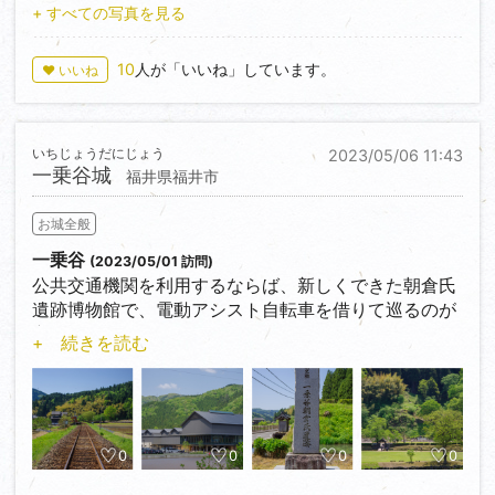
し写真はSSが遅くて残念な結果に）
+ すべての写真を見る
10
人が「いいね」しています。
♥ いいね
いちじょうだにじょう
2023/05/06 11:43
一乗谷城
福井県福井市
お城全般
一乗谷
(2023/05/01 訪問)
公共交通機関を利用するならば、新しくできた朝倉氏
遺跡博物館で、電動アシスト自転車を借りて巡るのが
良い。
+ 続きを読む
バスにしろ、越美北線にしろ大野に行く本数は限られ
ているので、徒歩だと移動が間に合わない恐れあり。
復元町並付近の遊歩道から山側に急な階段があり、朝
倉屋敷跡や復元町並みが一望できる。
0
0
0
0