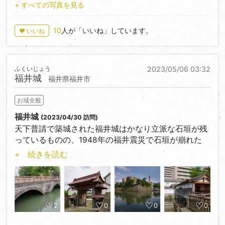
+ すべての写真を見る
10
人が「いいね」しています。
♥ いいね
ふくいじょう
2023/05/06 03:32
福井城
福井県福井市
お城全般
福井城
(2023/04/30 訪問)
天下普請で築城された福井城はかなり立派な石垣が残
っているものの、1948年の福井震災で石垣が崩れた
り、石垣面が
+ 続きを読む
膨らんでいたり、割れていたりと保全が大変そうで心
配となる。
少し北へ抜けると強度歴史博物館の北側に舎人門の遺
構と復元された門があり、廊下橋とともに見どころの
一つ。
2
0
0
0
内濠は残っており、本丸に渡る橋がなかなかに風情が