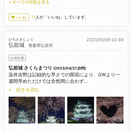
あるものの、夜間ライトアップされているのは廊下橋
+ すべての写真を見る
と石垣の一部のみ。
11
人が「いいね」しています。
♥ いいね
ひろさきじょう
2023/05/06 02:49
弘前城
青森県弘前市
お城全般
弘前城 さくらまつり
(2023/04/21 訪問)
染井吉野は記録的な早さでの開花により、GWより一
週間早めただけでは全然間に合わず…
しかも黄砂の影響か、岩木山も見えず…
+ 続きを読む
ただ、その分、今年は市内の行きたかった店は一通り
回ることができた。
3
0
0
0