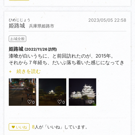
ひめじじょう
2023/05/05 22:58
姫路城
兵庫県姫路市
お城全般
姫路城
(2022/11/26 訪問)
漆喰が白いうちに、と前回訪れたのが、2015年。
それから７年経ち、だいぶ落ち着いた感じになってき
たな、と思っていたが、ライトアップではやはり真っ
+ 続きを読む
白。
とはいえ、このあと、LED照明に変更されたので、案
外貴重なタイミングだったのかもしれない。
0
0
1
8
人が「いいね」しています。
♥ いいね