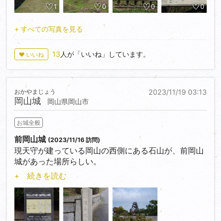
1
0
0
0
本丸大手門に八高線の踏切が有り、道幅はかなり狭く
なっていて車で進入してよいのか悩んでしまう。
+ すべての写真を見る
そうなると反対側の笹曲輪側からしか入れず、かなり
大回りすることに。
13
人が「いいね」しています。
♥ いいね
おかやまじょう
2023/11/19 03:13
岡山城
岡山県岡山市
お城全般
前岡山城
(2023/11/16 訪問)
現天守が建っている岡山の西側にある石山が、前岡山
城があった場所らしい。
天守や月見櫓に目を奪われていると、背中側にある石
+ 続きを読む
垣を見落としてしまう。
実際、夜歩いていた時は、案内板に気が付かず素通り
してしまった…
幅の狭い西側天守を見ることができる貴重な場所でも