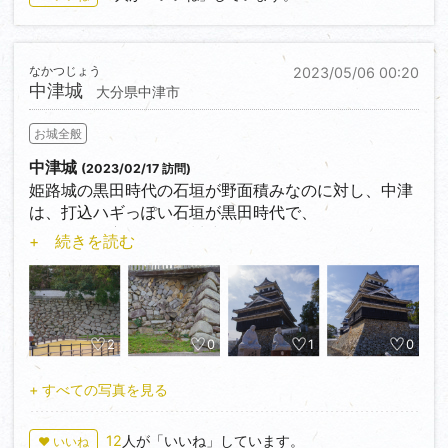
守っぽくないということで足してしまったらしい。
今となっては無かった方がインパクトがあったような
気がする。
なかつじょう
2023/05/06 00:20
中津城
大分県中津市
お城全般
中津城
(2023/02/17 訪問)
姫路城の黒田時代の石垣が野面積みなのに対し、中津
は、打込ハギっぽい石垣が黒田時代で、
野面積みの方が後の細川時代のもの。
+ 続きを読む
黒田時代の石垣の形が整っているのは、川上の古代山
城「唐原山城」から持ち出したためとのこと。
江戸時代に描かれた「中津城下図」には、天守はなく
鉄門付近に三重櫓が描かれているのみだったらしい。
鉄門跡は確かに絵図面通りの形で残っているものの、
2
0
1
0
現在は埋められていた。石の種類、積み方が異なるの
で
+ すべての写真を見る
辛うじて見て取れる。
12
人が「いいね」しています。
♥ いいね