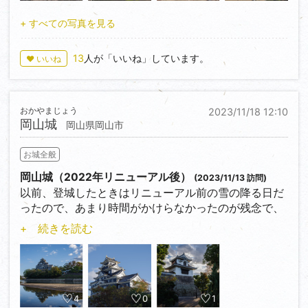
く送迎してくれます。
下るときも、車の空き状況次第ではあるものの、15分
+ すべての写真を見る
程度で迎えに来てくれるので、時間を気にしないで廻
りたい人は
13
人が「いいね」しています。
♥ いいね
乗り合いを利用しない方が良いかも。
観光案内所では、40分もあれば主要なところは見て回
れますよ、と言われたけども、結局200分ぐらいは居
おかやまじょう
2023/11/18 12:10
たので。
岡山城
岡山県岡山市
真田丸のOPにも利用された大手門辺りの巨岩を利用し
お城全般
た石垣、現存する土塀、10箇所ほどある櫓跡（全て石
垣）、現存天守に
岡山城（2022年リニューアル後）
(2023/11/13 訪問)
猫城主さんじゅーろー、複雑な巨岩の上に建つ現存二
以前、登城したときはリニューアル前の雪の降る日だ
重櫓など見どころは多い上に、更に奥地には、鎌倉時
ったので、あまり時間がかけらなかったのが残念で、
代の大松山城跡もある。
今回は改めてゆっくり廻ることにした。
+ 続きを読む
今回は現存天守が目的だったので諦めました…
初日は、定番の北側の方から順に。
日が当たると燦然と輝く鯱が遠くからでも目につく。
天守内は、壁、扉、柱、面という面に情報を載せまく
っており、全部読もうと思ったら相当の時間を要する
はず…
4
0
1