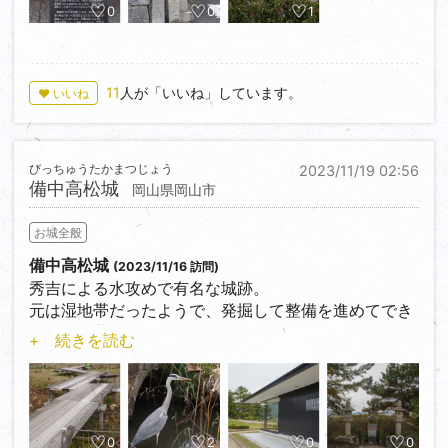
ある。
0
0
1
11
人が「いいね」しています。
♥ いいね
びっちゅうたかまつじょう
2023/11/19 02:56
備中高松城
岡山県岡山市
お城全般
備中高松城
(2023/11/16 訪問)
秀吉による水攻めで有名な城跡。
元は湿地帯だったようで、発掘して整備を進めてでき
た沼に、蓮が咲いたとのこと。
+ 続きを読む
遺構というより、清水宗治公に関連する首塚、胴塚、
自刃の地、家来衆が心中した場所などに碑が建てられ
ている。
続100名城のスタンプは、二の丸にある資料館に設置
0
2
0
0