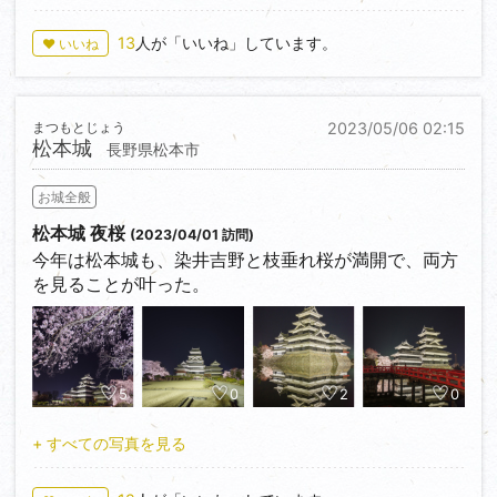
13
人が「いいね」しています。
♥ いいね
まつもとじょう
2023/05/06 02:15
松本城
長野県松本市
お城全般
松本城 夜桜
(2023/04/01 訪問)
今年は松本城も、染井吉野と枝垂れ桜が満開で、両方
を見ることが叶った。
5
0
2
0
+ すべての写真を見る