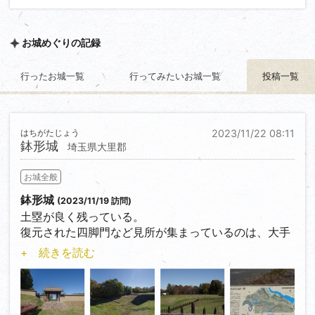
お城めぐりの記録
行ったお城一覧
行ってみたいお城一覧
投稿一覧
はちがたじょう
2023/11/22 08:11
鉢形城
埼玉県大里郡
お城全般
鉢形城
(2023/11/19 訪問)
土塁が良く残っている。
復元された四脚門など見所が集まっているのは、大手
門から三の曲輪辺り。
+ 続きを読む
100名城スタンプが置いてある歴史館は道路沿いで比
較的行きやすいのだが、外曲輪の位置となり、内濠も
兼ねている小川で本丸側と分断されている。