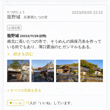
たつのじょう
2023/05/05 22:22
龍野城
兵庫県たつの市
お城全般
龍野城
(2022/11/26 訪問)
南北に長いたつの市で、そうめんの揖保乃糸を作って
いる街でもあり、薄口醤油のヒガシマルもある。
復元ではあるものの埋門の他、本丸御殿、隅櫓が建て
+ 続きを読む
られている他、小学校の水練場（プール）も
隅櫓から続く土塀、門となっていたりと洒落っ気のあ
る街。
0
0
0
0
+ すべての写真を見る
11
人が「いいね」しています。
♥ いいね