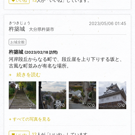
13
人が「いいね」しています。
♥ いいね
した人でないと夜間は厳しそう。
きつきじょう
2023/05/06 01:45
杵築城
大分県杵築市
お城全般
杵築城
(2023/02/18 訪問)
河岸段丘からなる町で、段丘崖を上り下りする坂と、
古風な町並みが有名な場所。
城があった場所は、段丘崖の絶壁の縁というかなりイ
+ 続きを読む
ンパクトのある場所。
坂以外にも、八坂川の堤防沿いを歩くと段丘がよく分
かるので楽しい。
1
0
0
0
+ すべての写真を見る
12
人が「いいね」しています。
♥ いいね