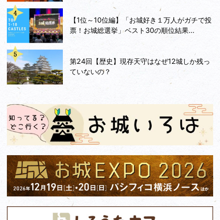
【1位～10位編】「お城好き１万人がガチで投
票！お城総選挙」ベスト30の順位結果...
第24回【歴史】現存天守はなぜ12城しか残っ
ていないの？