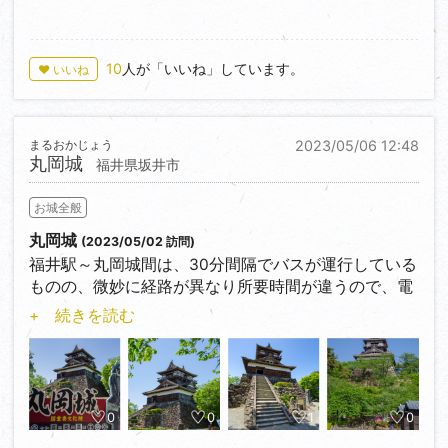
エレベーターも売店も、カフェもある。
階段の昇降スペースをアクリル板？で分離しているの
も、導線を交差させないためか。
10
人が「いいね」しています。
♥ いいね
外観復元と割り切り、別棟として作りそうな資料館を
兼ねているのが興味深い。
まるおかじょう
2023/05/06 12:48
丸岡城
福井県坂井市
お城全般
丸岡城
(2023/05/02 訪問)
福井駅～丸岡城間は、30分間隔でバスが運行している
ものの、微妙に経路が異なり所要時間が違うので、電
車の時刻と合わせようとしている場合は要注意。
+ 続きを読む
現存天守で建築様式は古式ではあるものの、江戸時代
になってから建てられたものといことが最近判明し
た。
天守前にあった松も伐採されており、若干過去にみた
写真と印象が異なるものの、桜の季節には黒塗りの天
0
0
1
0
守を背景に