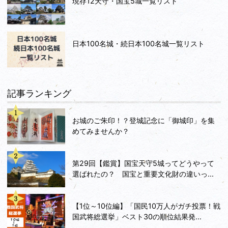
現存12天守・国宝5城一覧リスト
日本100名城・続日本100名城一覧リスト
記事ランキング
お城のご朱印！？登城記念に「御城印」を集
めてみませんか？
第29回【鑑賞】国宝天守5城ってどうやって
選ばれたの？ 国宝と重要文化財の違いっ...
【1位～10位編】「国民10万人がガチ投票！戦
国武将総選挙」ベスト30の順位結果発...