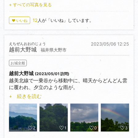
白い桜が映えるとだろうことが容易に想像でき、次は
+ すべての写真を見る
桜か紅葉の季節に訪れたい。
中に入ると、これ以上はないだろうというくらいの急
12
人が「いいね」しています。
♥ いいね
峻な階段があったり、入母屋破風の中に入って、懸魚
を間近に見れたり
石の瓦が見れたりと、見どころは多い天守。
えちぜんおおのじょう
2023/05/06 12:25
広場の面した通りに城小屋マルコがあり、城に関する
越前大野城
福井県大野市
書籍が多数置いてあり、珈琲と水ようかんを食べなが
ら過ごすのもオススメ。
お城全般
小さな山に小さな天守が建っているが、町のいろいろ
な場所から見ることができ、タブの御神木がある辺り
越前大野城
(2023/05/01 訪問)
から臨むと良い感じ。
越美北線で一乗谷から移動中に、晴天からどんどん雲
に覆われ、夕立のような雨が。
日が沈む直前に夕陽が差し込み、午後だけではあった
+ 続きを読む
ものの色々な空を見ることができた。
しかも、亀山に登っている途中で５分ぐらい虹を見る
ことができた上に、よくよく見ると緑青藍紫が繰り返
されている過剰虹。
おまけで、本丸で写真を撮っていると、飛んでいる鳶
2
1
0
3
に烏が襲いかかるという珍しい場面にも遭遇。（ただ