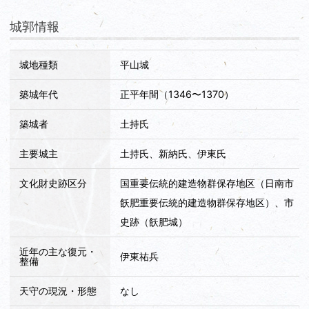
城郭情報
城地種類
平山城
築城年代
正平年間（1346〜1370）
築城者
土持氏
主要城主
土持氏、新納氏、伊東氏
文化財史跡区分
国重要伝統的建造物群保存地区（日南市
飫肥重要伝統的建造物群保存地区）、市
史跡（飫肥城）
近年の主な復元・
伊東祐兵
整備
天守の現況・形態
なし