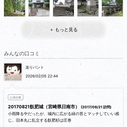
2
0
0
0
0
＋ もっと見る
みんなの口コミ
送りバント
2026/02/05 22:44
お城全般
20170821飫肥城（宮崎県日南市）
(2017/08/21 訪問)
小雨降る中だったが、城内に広がる緑の苔とマッチしていい感
じ。旧本丸に乱立する飫肥杉は圧巻