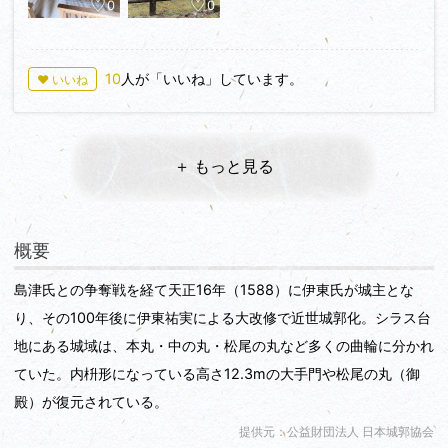
0
0
10
人が「いいね」しています。
♥ いいね
＋ もっと見る
概要
島津氏との争奪戦を経て天正16年（1588）に伊東氏が城主とな
り、その100年後に伊東祐実による大改修で近世城郭化。シラス台
地にある城域は、本丸・中の丸・松尾の丸など多くの曲輪に分かれ
ていた。内枡形になっている高さ12.3mの大手門や松尾の丸（御
殿）が復元されている。
提供元：公益財団法人 日本城郭協会