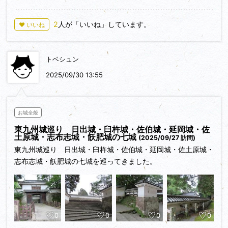
を配りましょう。(一方でちょっと不審な人を見かけて、心配
になりました)
2
人が「いいね」しています。
♥ いいね
4本の大木も必見。
土地の人から愛されている、とても良いお城でした。
トベシュン
2025/09/30 13:55
お城全般
東九州城巡り 日出城・臼杵城・佐伯城・延岡城・佐
土原城・志布志城・飫肥城の七城
(2025/09/27 訪問)
東九州城巡り 日出城・臼杵城・佐伯城・延岡城・佐土原城・
志布志城・飫肥城の七城を巡ってきました。
0
0
0
0