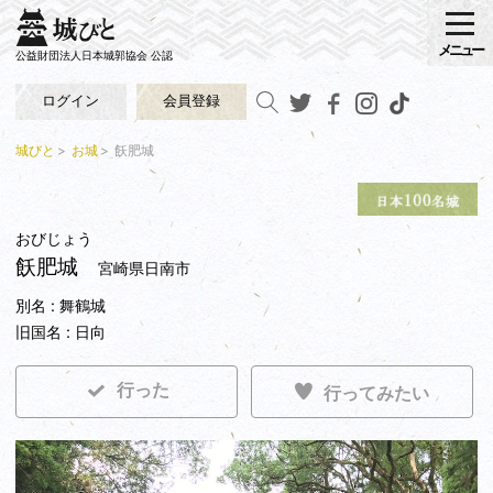
メニュー
公益財団法人日本城郭協会 公認
ログイン
会員登録
城びと
お城
飫肥城
おびじょう
飫肥城
宮崎県日南市
別名 : 舞鶴城
旧国名 : 日向
行った
行ってみたい