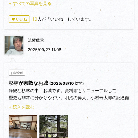
+ すべての写真を見る
10
人が「いいね」しています。
♥ いいね
筑紫虎党
2025/09/27 11:08
お城全般
杉林が素敵なお城
(2025/08/10 訪問)
静観な杉林の中、お城です。資料館もリニューアルして
歴史も非常に分かりやすい。明治の偉人、小村寿太郎の記念館
も素晴らしい。駅からレンタサイクルで城下町を周り、城跡に
+ 続きを読む
訪れるがお勧めです