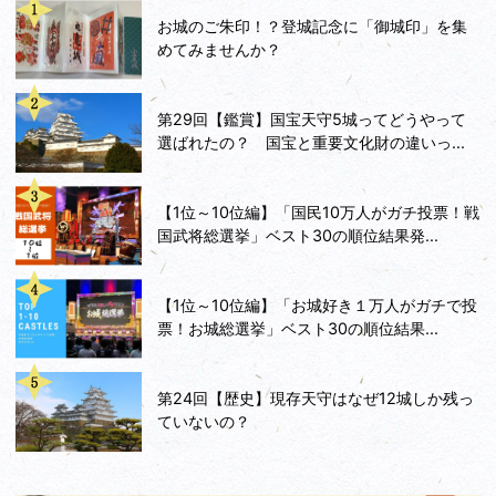
お城のご朱印！？登城記念に「御城印」を集
めてみませんか？
第29回【鑑賞】国宝天守5城ってどうやって
選ばれたの？ 国宝と重要文化財の違いっ...
【1位～10位編】「国民10万人がガチ投票！戦
国武将総選挙」ベスト30の順位結果発...
【1位～10位編】「お城好き１万人がガチで投
票！お城総選挙」ベスト30の順位結果...
第24回【歴史】現存天守はなぜ12城しか残っ
ていないの？