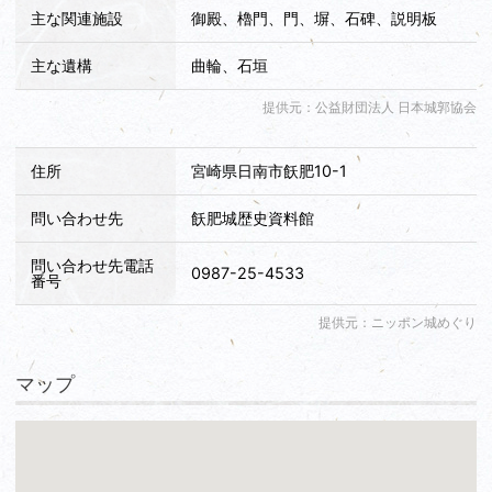
主な関連施設
御殿、櫓門、門、塀、石碑、説明板
主な遺構
曲輪、石垣
提供元：公益財団法人 日本城郭協会
住所
宮崎県日南市飫肥10-1
問い合わせ先
飫肥城歴史資料館
問い合わせ先電話
0987-25-4533
番号
提供元：ニッポン城めぐり
マップ