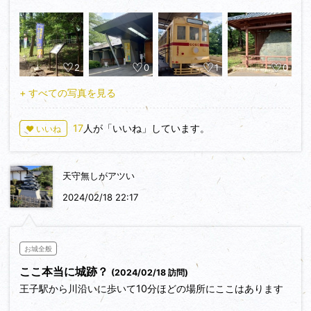
ただ、小高い丘になっているので城があったことは推測できま
す。
徳川吉宗が享保の改革で整備したことや渋沢栄一の別荘があっ
2
0
1
0
たことで知られています。
新一万円札の発行がもうすぐでもあり、渋沢推しな感じでし
+ すべての写真を見る
た。
時間があれば敷地内の3つの博物館を回るのも良いかもしれま
17
人が「いいね」しています。
♥ いいね
せんね。
春は桜、梅雨時期は紫陽花など花の名所でもあります。
天守無しがアツい
もっとゆっくり散歩したかったのですがこの日は奇跡的に当選
したライブがあったので駆け足での訪問となりました。
2024/02/18 22:17
お城全般
ここ本当に城跡？
(2024/02/18 訪問)
王子駅から川沿いに歩いて10分ほどの場所にここはあります