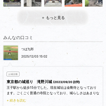
0
0
0
0
0
＋ もっと見る
みんなの口コミ
つば九郎
2025/12/03 15:02
お城全般
東京都の城巡り 滝野川城
(2023/09/20 訪問)
王子駅から徒歩15分でした。現在城址は金剛寺となっており
ます。ごくごく普通の寺院となっており、城らしさはあまりな
いでしょうか。この時は、飛鳥山公園こと飛鳥山城と併せて攻
+ 続きを読む
城しました。どうでも良いことですが、滝野川城は自分が生ま