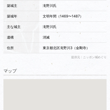
築城主
滝野川氏
築城年
文明年間（1469〜1487）
主な城主
滝野川氏
遺構
消滅
住所
東京都北区滝野川3（金剛寺）
提供元：ニッポン城めぐり
マップ