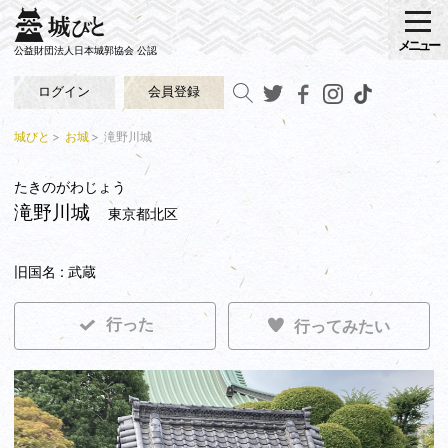
メニュー
公益財団法人日本城郭協会 公認
ログイン
会員登録
城びと
お城
滝野川城
たきのがわじょう
滝野川城
東京都北区
旧国名 : 武蔵
行った
行ってみたい