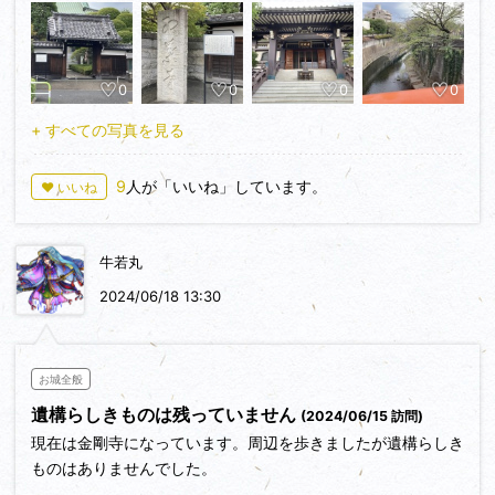
れた家から一番近い城址であり、小さい頃から良く知っている
ところではあります。飛鳥山城と併せて攻城時間は1時間半で
した。
0
0
0
0
+ すべての写真を見る
9
人が「いいね」しています。
♥ いいね
牛若丸
2024/06/18 13:30
お城全般
遺構らしきものは残っていません
(2024/06/15 訪問)
現在は金剛寺になっています。周辺を歩きましたが遺構らしき
ものはありませんでした。