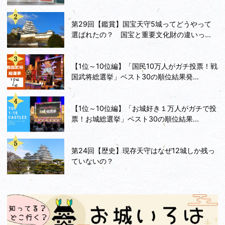
第29回【鑑賞】国宝天守5城ってどうやって
選ばれたの？ 国宝と重要文化財の違いっ...
【1位～10位編】「国民10万人がガチ投票！戦
国武将総選挙」ベスト30の順位結果発...
【1位～10位編】「お城好き１万人がガチで投
票！お城総選挙」ベスト30の順位結果...
第24回【歴史】現存天守はなぜ12城しか残っ
ていないの？