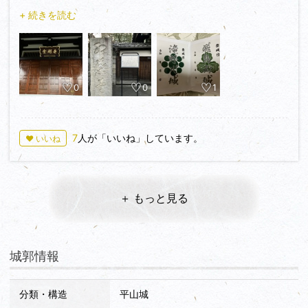
ただ…今はもはやただのお寺（金剛寺）
+ 続きを読む
城の痕跡はいくら境内を探しても…全くありませんでした😭
弘法大師に関するノボリはあったのですが
0
0
1
7
人が「いいね」しています。
♥ いいね
＋ もっと見る
城郭情報
分類・構造
平山城