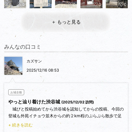
0
0
0
0
0
＋ もっと見る
みんなの口コミ
カズサン
2025/12/16 08:53
お城全般
やっと辿り着けた渋谷城
(2025/12/02 訪問)
城びと投稿始めてから渋谷城を認知してからの投稿、今回の
登城も外苑イチョウ並木からの約２km程のぶらぶら散歩で足
腰パンパン状態で「やっと着けた！」の思いです。
+ 続きを読む
渋谷城へは青山学園大学の西の通り(八幡通り)を南下して首