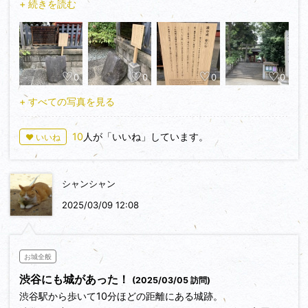
く最後を遂げました。と記載されています。
+ 続きを読む
どころは、やはり砦の石と言われている石ですかね。
あまりにも、さりげなく置かれているので驚きました。攻城時
渋谷城金王八幡宮を終えて渋谷駅へ、駅周辺、駅自体が大改
間は15分でした。
造されて迷子に成るほどナビでも良く分からない、やっと渋谷
駅の指示板を見つけて渋谷駅へ、途中に三階？辺りから初めて
0
0
0
0
渋谷川を遠望しました、奇麗に整備されて川が甦っています。
渋谷駅の山手線ホームに辿り着き、昔からの渋谷駅に来たと
+ すべての写真を見る
実感、様変わりです。
10
人が「いいね」しています。
♥ いいね
東京で家内と食事でもと思ったのですが歩き疲れすぎて食欲
もなく、疲れには鰻重が最適と浜松に帰ってうな重を食べよう
と、東京駅中で土産を買い浜松へ１８時半着、浜松駅浜名湖産
シャンシャン
ウナギ店でうな重を食べほっと一息つきました。東京は歩きが
2025/03/09 12:08
重なります、25,000歩でした。
お城全般
渋谷にも城があった！
(2025/03/05 訪問)
渋谷駅から歩いて10分ほどの距離にある城跡。