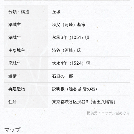
分類・構造
丘城
築城主
秩父（河崎）基家
築城年
永承6年（1051）頃
主な城主
渋谷（河崎）氏
廃城年
大永4年（1524）頃
遺構
石垣の一部
再建造物
説明板（澁谷城 砦の石）
住所
東京都渋谷区渋谷3（金王八幡宮）
提供元：ニッポン城めぐり
マップ