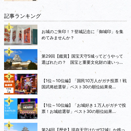
記事ランキング
お城のご朱印！？登城記念に「御城印」を集
めてみませんか？
第29回【鑑賞】国宝天守5城ってどうやって
選ばれたの？ 国宝と重要文化財の違いっ...
【1位～10位編】「国民10万人がガチ投票！戦
国武将総選挙」ベスト30の順位結果発...
【1位～10位編】「お城好き１万人がガチで投
票！お城総選挙」ベスト30の順位結果...
第24回【歴史】現存天守はなぜ12城しか残っ