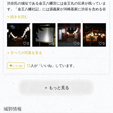
渋谷氏の城址である金王八幡宮には金王丸の伝承が残っていま
す。「金王八幡社記」には源義家が河崎基家に渋谷を含める谷
盛七郷を与えたされ、基家の子金王丸は源義家に従い、平治の
+ 続きを読む
乱の後は出家し土佐坊昌俊と称し義朝の御霊を弔ったそうで
す。
その後、文治元年（1185）10月23日の夜、義経追討の命を受
け義経の館で討死を遂げました。最期は残念ですが、義朝の代
0
0
0
0
から源氏に良く使えた御家人だと思います。
+ すべての写真を見る
12
人が「いいね」しています。
♥ いいね
＋ もっと見る
城郭情報