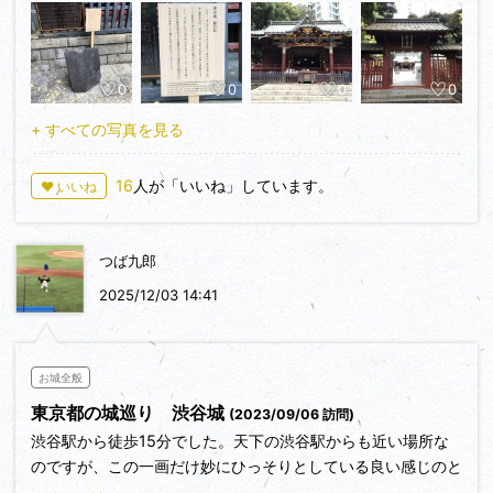
都高を抜けて、東より金王八幡神社が故地の渋谷城跡へ到着、
東山門を潜り本殿を参拝、渋谷駅側よりは小高い河岸段丘上に
築かれてとの雰囲気が感じられます。
0
0
0
0
渋谷城の遺構、遺物として渋谷城砦の石一個と説明板が金王
八幡宮本殿の左側に野外展示されている、源義朝とのつながり
+ すべての写真を見る
がある金王丸御影堂、金王桜、修復記念碑を観て終了。
16
人が「いいね」しています。
♥ いいね
歴史は、この辺りの高台は平安時代末期から渋谷氏一族の居
城の跡で、東に鎌倉街道(現八幡通り)、西に渋谷川が流れ、北
東には黒鍬谷を有し、更に数ヶ所に湧水が有ると言う好条件を
つば九郎
備えていた、渋谷城は大永４年(１５２４年)、北条氏綱と上杉
朝興の高輪原の戦いの時、渋谷氏が交戦中だった北条軍の別動
2025/12/03 14:41
隊により襲われ焼き払われしまった。(渋谷城砦の石、説明板
より)
金王丸御影堂の説明板には、渋谷金王丸常光(御祭神)１７歳
お城全般
の時、源義朝に従い保元の乱、平治の乱を戦い後出家し、土佐
東京都の城巡り 渋谷城
(2023/09/06 訪問)
防昌俊と称し義朝の御霊を弔いました。また頼朝とも親交が深
渋谷駅から徒歩15分でした。天下の渋谷駅からも近い場所な
く鎌倉開幕にも尽力。義経追悼の命を受け、文治元年(１１８
のですが、この一画だけ妙にひっそりとしている良い感じのと
５年)１０月２３日夜、心ならずも義経の館に討ち入り勇まし
ころでした。城址は現在は、金王八幡宮になっております。見