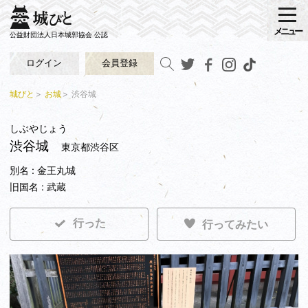
メニュー
公益財団法人日本城郭協会 公認
ログイン
会員登録
城びと
お城
渋谷城
しぶやじょう
渋谷城
東京都渋谷区
別名 : 金王丸城
旧国名 : 武蔵
行った
行ってみたい