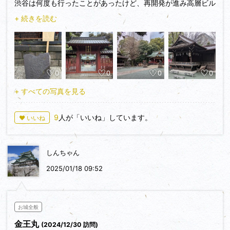
渋谷は何度も行ったことがあったけど、再開発が進み高層ビル
が立ち並ぶ喧騒の街に、こんな厳かな場所があることはまった
+ 続きを読む
く知らなかった。
現在は金王八幡宮という神社になっており、城の遺構はかつて
の石垣が「砦の石」として唯一置いてあるのみ。
0
0
0
0
+ すべての写真を見る
9
人が「いいね」しています。
♥ いいね
しんちゃん
2025/01/18 09:52
お城全般
金王丸
(2024/12/30 訪問)