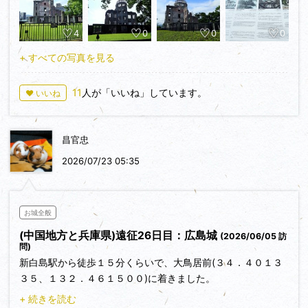
５３５６６）
②：平和の時計塔（３４．３９５３８６、１３２．４５２３
4
0
0
0
７８）
③：原爆被災説明板（３４．３９５０３１、１３２．４５２
+ すべての写真を見る
８２１）
④：平和の鐘（３４．３９４８８６、１３２．４５２４４
11
人が「いいね」しています。
♥ いいね
８）
⑤：原爆供養塔（３４．３９４４２８、１３２．４５２００
５）
昌官忠
⑥：原爆の子の像（３４．３９４１３４、１３２．４５２７
９７）
2026/07/23 05:35
原爆ドームは、第2次世界大戦末期に人類史上初めて使用され
お城全般
た核兵器により、被爆した建物です。
(中国地方と兵庫県)遠征26日目：広島城
(2026/06/05 訪
ほぼ被爆した当時の姿のまま立ち続ける原爆ドームは、核兵器
問)
の惨禍を伝えるものであり、時代を超えて核兵器の廃絶と世界
新白島駅から徒歩１５分くらいで、大鳥居前(３４．４０１３
の恒久平和の大切さを訴え続ける人類共通の平和記念碑です。
３５、１３２．４６１５００)に着きました。
攻城時間は５０分くらいでした。本日の城巡りは、ここがラス
+ 続きを読む
トです。