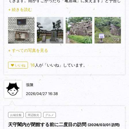
てきます。雨がすごかったら「亀居城」に変えます』と予告し
ておりましたが，どちらもダブルタイフーンの影響で断念しま
+ 続きを読む
した…<泣>。
６月２６日，この日も山口県内在来線が全て運休。「成君寺山
城」へアクセスする錦川清流線も運休。岩国駅から広島方向の
3
0
3
2
在来線は，速度を落としながらもかろうじて動いてました。
「止まってしまうのも時間の問題かな…？」と判断し，途中下
+ すべての写真を見る
車して「亀居城」という選択肢も断念。昼ごろには広島駅に到
着。まずは荷物を預けに宿泊先のホテルへ。赤いローソンを過
16
人が「いいね」しています。
♥ いいね
ぎて，赤いロゴの東横インへ。このホテルのことは，にのまる
さんがレポートしておりますので割愛します。
にのまるさん，この時点でもまだまだ気が抜けなかったんです
張陳
よ。ねぎらいのお言葉，ありがとうございますm(__)m
すでに，トラブルさえも楽しんでいるような…<苦笑>。
2026/04/27 16:38
さて，広島県内の大雨ピークは概ねこの日の夕方～夜間にかけ
て。ふと，赤い城さんのクイズで出題された「広島城の暗渠」
お城全般
周辺観光
グルメ
を思い出しました。以前は素通りし，撮影もしておりません。
天守閣内が閉館する前に二度目の訪問
(2026/03/01 訪問)
これは赤い城さんにいざなわれたのか，雨にいざなわれたの