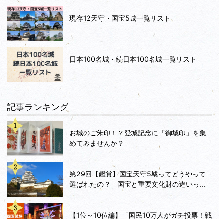
現存12天守・国宝5城一覧リスト
日本100名城・続日本100名城一覧リスト
記事ランキング
お城のご朱印！？登城記念に「御城印」を集
めてみませんか？
第29回【鑑賞】国宝天守5城ってどうやって
選ばれたの？ 国宝と重要文化財の違いっ...
【1位～10位編】「国民10万人がガチ投票！戦