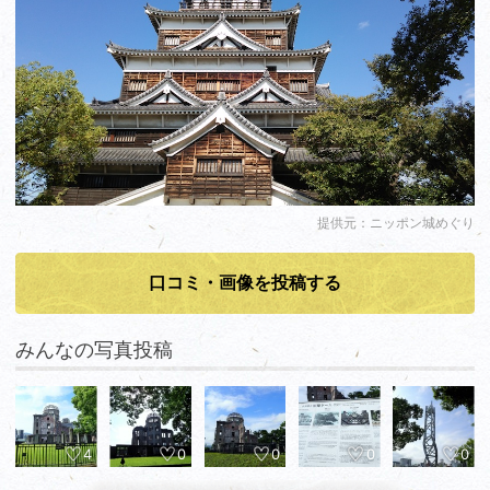
提供元：ニッポン城めぐり
口コミ・画像を投稿する
みんなの写真投稿
4
0
0
0
0