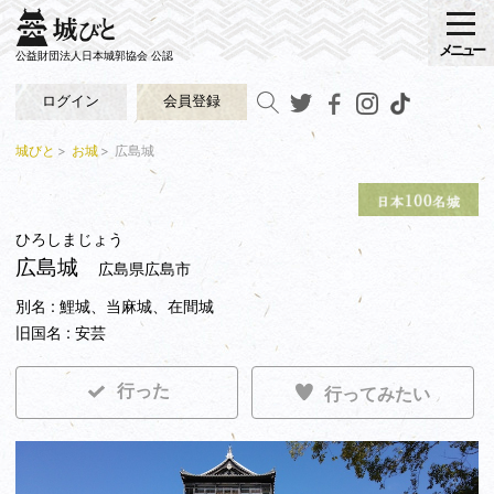
メニュー
公益財団法人日本城郭協会 公認
ログイン
会員登録
城びと
お城
広島城
ひろしまじょう
広島城
広島県広島市
別名 : 鯉城、当麻城、在間城
旧国名 : 安芸
行った
行ってみたい