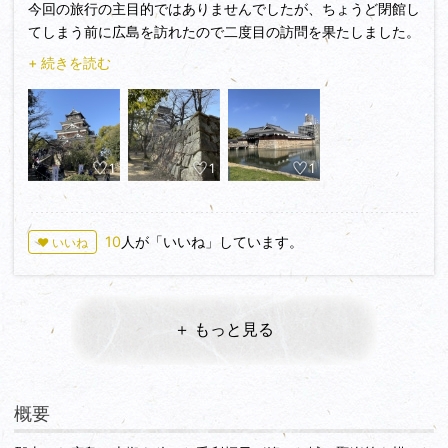
今回の旅行の主目的ではありませんでしたが、ちょうど閉館し
か…☔
てしまう前に広島を訪れたので二度目の訪問を果たしました。
天守はすでに入れませんが，三の丸歴史館を建設中のハズ。ち
ょいと見てくるにはベストなタイミングに思え，レッツゴー👣
+ 続きを読む
この日は平和記念資料館や原爆ドームを見学してから、
途中、「汁なし担々麺くにまつ‐真‐1st」で汁なし担々麺もい
ただき、夕方から行きました。
平和公園周辺からも徒歩圏内ですので、広島市内観光に組み込
1
1
1
みやすい立地でした。
汁なし担々麺もまた食べたくなるご当地グルメでした。
さて城自体はというと、三の丸から二の丸、本丸と移動してい
10
人が「いいね」しています。
♥ いいね
く行程はよく残された、整備された近世城郭という感が強く、
それだけで魅力十分です。
石垣もきれいに残されていますので、天守閣には入れません
＋ もっと見る
が、周辺観光と合わせて行かれるのがおすすめです。
概要