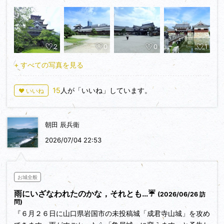
広島城は今回2回目の攻城です。前回は2019年3月13日に来ま
歩行歩数＝３３３５１歩、歩行距離＝２３．３Kｍです。
した。
本日の宿泊先に徒歩で向かいました。
天守閣、平櫓、多聞櫓、太鼓櫓、表御門などを確認しました。
ちなみに正面から天守閣の写真は多数の観光客の顔がバッチリ
2
0
0
1
写っている為、投稿せずに東小天守跡から撮った写真を投稿し
ます。
+ すべての写真を見る
攻城時間は３０分くらいでした。宿泊先のホテルに戻る前に原
爆ドームを見学する為、平和記念公園に向かいました。
15
人が「いいね」しています。
♥ いいね
朝田 辰兵衛
2026/07/04 22:53
お城全般
雨にいざなわれたのかな，それとも…☔
(2026/06/26 訪
問)
『６月２６日に山口県岩国市の未投稿城「成君寺山城」を攻め