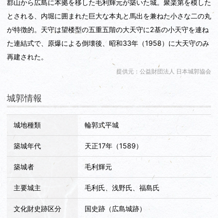
郡山から広島に本拠を移した毛利輝元が築いた城。聚楽第を模した
とされる、内堀に囲まれた巨大な本丸と馬出を兼ねた小さな二の丸
が特徴的。天守は望楼型の五重五階の大天守に2基の小天守を連ね
た連結式で、原爆による倒壊後、昭和33年（1958）に大天守のみ
再建された。
提供元：公益財団法人 日本城郭協会
城郭情報
城地種類
輪郭式平城
築城年代
天正17年（1589）
築城者
毛利輝元
主要城主
毛利氏、浅野氏、福島氏
文化財史跡区分
国史跡（広島城跡）