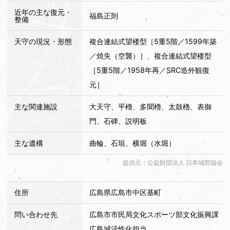
近年の主な復元・
福島正則
整備
天守の現況・形態
複合連結式望楼型［5重5階／1599年築
／焼失（空襲）］、複合連結式望楼型
［5重5階／1958年再／SRC造外観復
元］
主な関連施設
大天守、平櫓、多聞櫓、太鼓櫓、表御
門、石碑、説明板
主な遺構
曲輪、石垣、横堀（水堀）
提供元：公益財団法人 日本城郭協会
住所
広島県広島市中区基町
問い合わせ先
広島市市民局文化スポーツ部文化振興課
広島城活性化担当