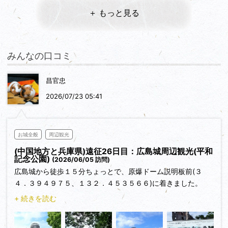
＋ もっと見る
みんなの口コミ
昌官忠
2026/07/23 05:41
お城全般
周辺観光
(中国地方と兵庫県)遠征26日目：広島城周辺観光(平和
記念公園)
(2026/06/05 訪問)
広島城から徒歩１５分ちょっとで、原爆ドーム説明板前(３
４．３９４９７５、１３２．４５３５６６)に着きました。
+ 続きを読む
平和記念公園は以下の順番で廻りました。
①：原爆ドーム説明板前（３４．３９４９７５、１３２．４