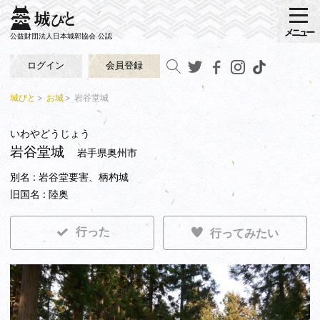
メニュー
公益財団法人日本城郭協会 公認
ログイン
会員登録
城びと
お城
岩谷堂城
いわやどうじょう
岩谷堂城
岩手県奥州市
別名 : 岩谷堂要害、柄杓城
旧国名 : 陸奥
行った
行ってみたい