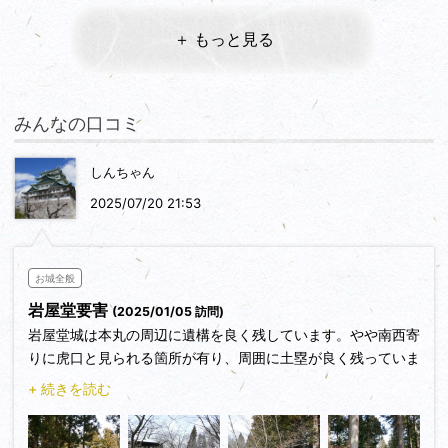
＋ もっと見る
みんなの口コミ
しんちゃん
2025/07/20 21:53
お城全般
岩屋堂要害
(2025/01/05 訪問)
岩屋堂城は本丸の周辺に遺構を良く残しています。やや南西寄
りに虎口と見られる箇所が有り、周囲に土塁が良く残っていま
す。本丸の川沿いの周辺には帯状の腰曲輪が取り巻いていま
+ 続きを読む
す。
鎌倉時代に周辺を所領とするに及んで、江刺郡に千葉頼胤の三