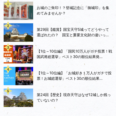
お城のご朱印！？登城記念に「御城印」を集
めてみませんか？
第29回【鑑賞】国宝天守5城ってどうやって
選ばれたの？ 国宝と重要文化財の違いっ...
【1位～10位編】「国民10万人がガチ投票！戦
国武将総選挙」ベスト30の順位結果発...
【1位～10位編】「お城好き１万人がガチで投
票！お城総選挙」ベスト30の順位結果...
第24回【歴史】現存天守はなぜ12城しか残っ
ていないの？