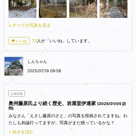
男・胤道が配されたとされています。胤道に関しては豊田城主
であったとする説もあるようですが、詳細は不明。南北朝時代
0
0
0
0
の以降は葛西氏の一族・江刺氏が江刺郡の惣領職となり、江刺
氏が勢力を増すにつれ葛西氏との争いが多くなり康安元年
+ すべての写真を見る
（1361）に両者の合戦が有り、文明17年（1485）と明応４年
（1495）にも江刺降見と葛西政信の合戦がありました。後者
13
人が「いいね」しています。
♥ いいね
の戦いで江刺氏が敗れたため、岩谷堂城には政信の孫・重胤が
入り郡内を取りまとめています。
豊臣秀吉の奥州仕置で葛西氏が改易となった後は木村吉清の家
しんちゃん
臣・溝口外記が入りますが葛西大崎一揆で討死し、一揆の鎮圧
後は伊達家の所領となり万治２年（1695）岩城宗規が5000石
2025/07/19 09:58
で入り、岩屋堂伊達氏の治める要害として９代続いて明治維新
に至ります。
お城全般
奥州藤原氏より続く歴史、岩屋堂伊達家
(2025/01/05 訪
問)
みなさん「えさし藤原のさと」の写真を投稿されてますね。わ
たしも勿論行ってますが、写真がまだ残っているかな？
岩谷堂城の歴史は古く、平安時代末期には藤原経清と子の清衡
+ 続きを読む