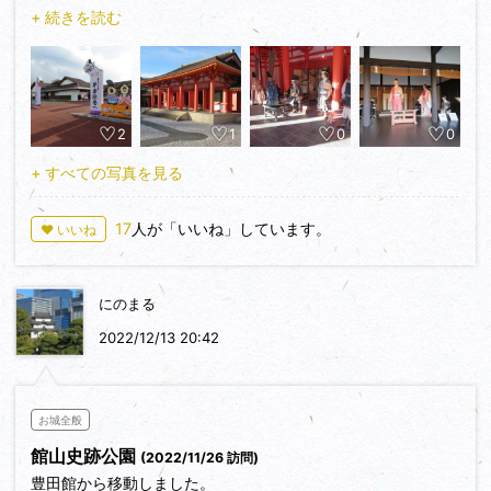
いました。うれしいです。
+ 続きを読む
伽羅御所のほか、午前中に行ったばかりの豊田館、政庁、金色
堂、各城柵などなど閉園時間ギリギリまで見てまわりました。
ドラマのロケ地もそうだったのかー！と懐かしんだり、ホント
に楽しくて、何度でも行きたいです。今度は「ガイドでポン」
2
1
0
0
でスタンプラリーをしたいな。
+ すべての写真を見る
17
人が「いいね」しています。
♥ いいね
にのまる
2022/12/13 20:42
お城全般
館山史跡公園
(2022/11/26 訪問)
豊田館から移動しました。