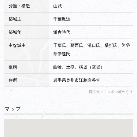
分類・構造
山城
築城主
千葉胤道
築城年
鎌倉時代
主な城主
千葉氏、葛西氏、溝口氏、桑折氏、岩谷
堂伊達氏
遺構
曲輪、土塁、横堀（空堀）
住所
岩手県奥州市江刺岩谷堂
提供元：ニッポン城めぐり
マップ