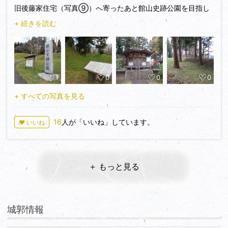
旧後藤家住宅（写真⑨）へ寄ったあと館山史跡公園を目指し
て歩いていると「源義経公供養塔入口」の案内が。スルーする
+ 続きを読む
ことができずに坂を下ってみました（写真⑧）
戻って夢乃橋を渡って岩谷堂城址（館山史跡公園）に到着で
す。土塁や空堀が残されており、ちょうど整備の方が入ってお
られました。藤原経清・清衡親子を顕彰する二清院の安らぎを
1
0
0
0
感じる佇まいに、かの時代のさまざまなできごとを思いまし
た。
+ すべての写真を見る
今回の一泊二日の小旅行で行きたかったのはお城よりえさし藤
16
人が「いいね」しています。
♥ いいね
原の郷と中尊寺でした。えさし藤原の郷は岩谷堂城からすぐ近
くに見下ろせます。夢乃橋を戻ったところの広場から一気に下
れる遊歩道があるようでしたが通行止めだったため、先ほど通
った義経公供養塔の前の坂を下り、人首川沿いを夢乃橋を潜っ
＋ もっと見る
て行きました。こちら側（麓）から見ても遊歩道は通行禁止で
した。
※夢乃橋は冬季（12月～3月）は通行止めです。
城郭情報
えさし藤原の郷の写真をたくさん撮ったので続きます！