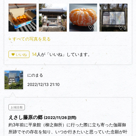
が居住していました。藤原氏を顕彰する目的で本丸には八角堂
（二清院）が建立されています。藤原氏以外にも多数の城主が
いますが、なんといっても奥州市は藤原氏が強いですね’（昔
は江刺市だったのだが）。
1
0
0
0
城址は人首川の西の丘陵に面していて、人首川にはドクロがい
っぱい流れています（ウソ）。
+ すべての写真を見る
夜中に訪れた人首城にはドクロがいっぱい転がっていまし
た。。（ウソ）
14
人が「いいね」しています。
♥ いいね
二の丸東門は興性寺に移築されていて、参拝したら参拝者用に
ミカンが置いてありました。檀家さんが優先だろうし、ここは
我慢しようとおもったのだけど。。
にのまる
2022/12/13 21:10
お城全般
えさし藤原の郷
(2022/11/26 訪問)
約3年前に平泉館（柳之御所）に行った際に立ち寄った伽羅御
所跡でその存在を知り、いつか行きたいと思っていた念願が叶