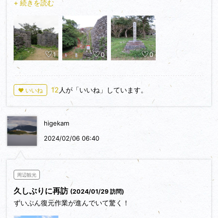
+ 続きを読む
奪われる。直線状の東側石垣に沿って南へ向かって歩くと正門
へ到達。正門は櫓門だったようで、方形の加工石で築かれ堅牢
さがうかがえる。石垣全体では自然石で積まれたところが多く
見られ、崩れるためか登らないように危険を示す看板があちこ
1
0
0
ちに設置されている。
城は単郭。残念ながら内部から北のアザナへ登るルートは工事
中で立入禁止。郭の西側は崖になっていて南城市の街並みを望
む。３０分の攻城。
12
人が「いいね」しています。
♥ いいね
higekam
2024/02/06 06:40
周辺観光
久しぶりに再訪
(2024/01/29 訪問)
ずいぶん復元作業が進んでいて驚く！