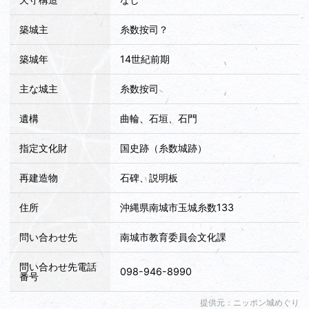
築城主
糸数按司？
築城年
14世紀前期
主な城主
糸数按司
遺構
曲輪、石垣、石門
指定文化財
国史跡（糸数城跡）
再建造物
石碑、説明板
住所
沖縄県南城市玉城糸数133
問い合わせ先
南城市教育委員会文化課
問い合わせ先電話
098-946-8990
番号
提供元：ニッポン城めぐり