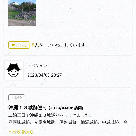
1
8
人が「いいね」しています。
♥ いいね
トベシュン
2023/04/08 20:27
お城全般
沖縄１３城跡巡り
(2023/04/06 訪問)
二泊三日で沖縄１３城巡りをしてきました。
座喜味城跡、安慶名城跡、勝連城跡、浦添城跡、中城城跡、今
帰仁城跡、首里城、具志川城跡、南山城跡、知念城跡、垣花城
+ 続きを読む
跡、玉城城跡、糸数城跡の１３城。