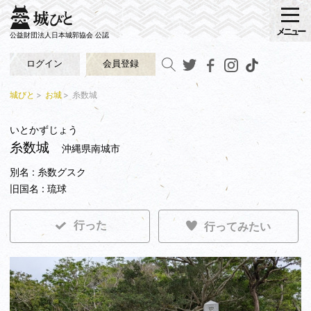
メニュー
公益財団法人日本城郭協会 公認
ログイン
会員登録
城びと
お城
糸数城
いとかずじょう
糸数城
沖縄県南城市
別名 : 糸数グスク
旧国名 : 琉球
行った
行ってみたい