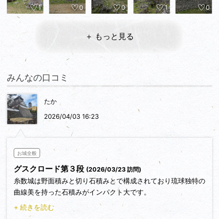
1
0
0
1
0
＋ もっと見る
みんなの口コミ
たか
2026/04/03 16:23
お城全般
グスクロード第３段
(2026/03/23 訪問)
糸数城は野面積みと切り石積みとで構成されており琉球独特の
曲線美を持った石積みがインパクト大です。
車で登ろうとしましたが途中で進入禁止となっていたため脇に
+ 続きを読む
止めて攻城です。