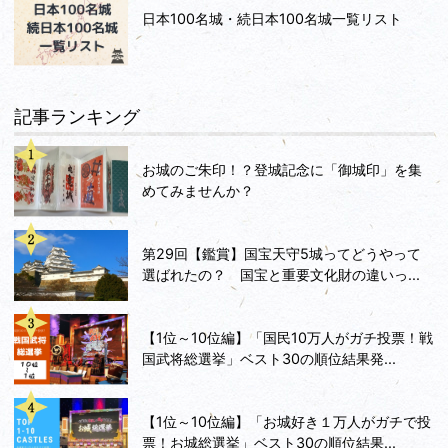
日本100名城・続日本100名城一覧リスト
記事ランキング
お城のご朱印！？登城記念に「御城印」を集
めてみませんか？
第29回【鑑賞】国宝天守5城ってどうやって
選ばれたの？ 国宝と重要文化財の違いっ...
【1位～10位編】「国民10万人がガチ投票！戦
国武将総選挙」ベスト30の順位結果発...
【1位～10位編】「お城好き１万人がガチで投
票！お城総選挙」ベスト30の順位結果...