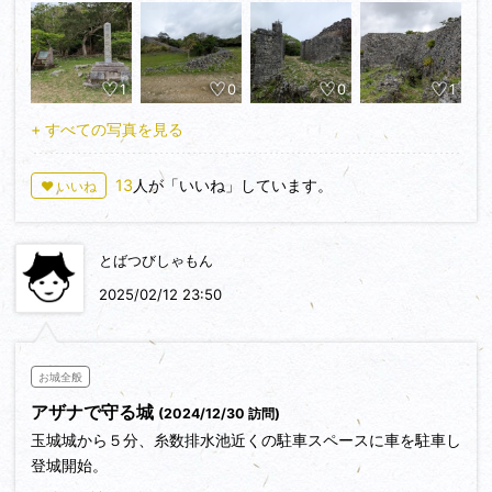
広大な平場に出ると左右に曲線の素晴らしい石積みがドーンと
登場！
1
0
0
1
遠景から写真を撮って思わず感嘆のため息が漏れてしまいま
す。
+ すべての写真を見る
そしてよく見ると石積みの上まで仮設階段が伸びている！
これはあとに取っておいて先に城門の方へ進みます。
13
人が「いいね」しています。
♥ いいね
ここは櫓だったとありました。
ここの切り石積みも美しい。
城門を抜け裏にまわると女性たちの声が…
とばつびしゃもん
何やら３人で撮影をしているようで邪魔にならないように何枚
か写真を撮って退散です。
2025/02/12 23:50
そして最後に先程とっておいた仮設階段からの眺め！
さすがに石積みには登れませんでしたがさすがの絶景！
お城全般
テンションが上がります。
アザナで守る城
(2024/12/30 訪問)
玉城城から５分、糸数排水池近くの駐車スペースに車を駐車し
本当に琉球の石積みは美しくて素晴らしい！
登城開始。
これはまた来たくなるお城の１つです。
いきなり北のアザナという城壁の張り出した物見台の姿に目を