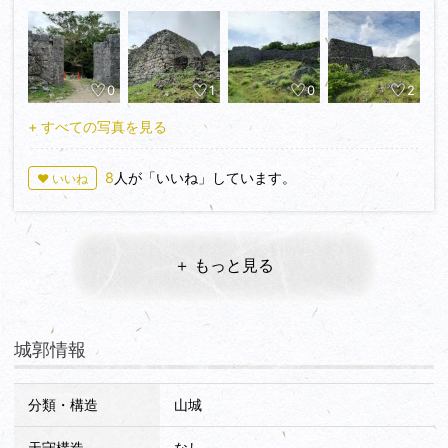
0
1
0
2
+ すべての写真を見る
8
人が「いいね」しています。
♥ いいね
＋ もっと見る
城郭情報
分類・構造
山城
天守構造
なし