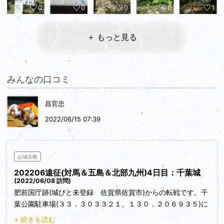
0
0
0
0
1
＋ もっと見る
みんなの口コミ
昌官忠
2022/06/15 07:39
お城全般
202206遠征(対馬＆五島＆北部九州)4日目：千葉城
(2022/06/08 訪問)
肥前国庁跡(城びと未登録 佐賀県佐賀市)からの転戦です。千
葉公園駐車場(３３．３０３３２１、１３０．２０６９３５)に
駐車しました。
+ 続きを読む