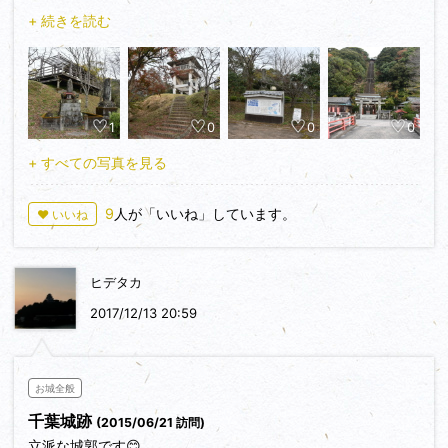
の山が並び一番高い向かって右側の山が主郭に当たるようです
大内義隆が討たれ、龍造寺隆信が台頭してくると千葉氏はその
+ 続きを読む
が登山道の草刈りがなされておらず草の種子がたくさん衣服に
支配に組み込まれるようになります。
付着しそうだったので千葉公園までの散策にとどめました。
龍造寺隆信が有馬・島津連合軍と戦って敗死すると鍋島直茂が
執政となり、近世佐賀藩の家臣として千葉氏は続きました。
1
0
0
0
主郭は城山山頂にあったようで、現在は無線中継施設や金毘羅
社が祀られているようですが、時間の都合で行っていません。
+ すべての写真を見る
千葉公園にある案内板と石碑を確認しました。展望台もありま
す。
9
人が「いいね」しています。
♥ いいね
攻城時間は１０分くらいでした。次の攻城先＝神代氏芦刈館に
向かいます。
ヒデタカ
2017/12/13 20:59
お城全般
千葉城跡
(2015/06/21 訪問)
立派な城郭です😊