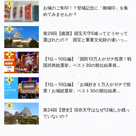
お城のご朱印！？登城記念に「御城印」を集
めてみませんか？
第29回【鑑賞】国宝天守5城ってどうやって
選ばれたの？ 国宝と重要文化財の違いっ...
【1位～10位編】「国民10万人がガチ投票！戦
国武将総選挙」ベスト30の順位結果発...
【1位～10位編】「お城好き１万人がガチで投
票！お城総選挙」ベスト30の順位結果...
第24回【歴史】現存天守はなぜ12城しか残っ
ていないの？