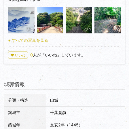
0
0
0
0
+ すべての写真を見る
0
人が「いいね」しています。
♥ いいね
城郭情報
分類・構造
山城
築城主
千葉胤鎮
築城年
文安2年（1445）