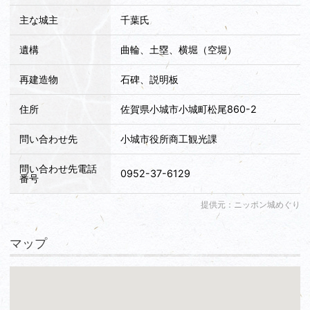
主な城主
千葉氏
遺構
曲輪、土塁、横堀（空堀）
再建造物
石碑、説明板
住所
佐賀県小城市小城町松尾860-2
問い合わせ先
小城市役所商工観光課
問い合わせ先電話
0952-37-6129
番号
提供元：ニッポン城めぐり
マップ