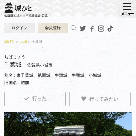
メニュー
公益財団法人日本城郭協会 公認
ログイン
会員登録
城びと
お城
千葉城
ちばじょう
千葉城
佐賀県小城市
別名 : 東千葉城、祇園城、牛頭城、牛頸城、小城城
旧国名 : 肥前
行った
行ってみたい