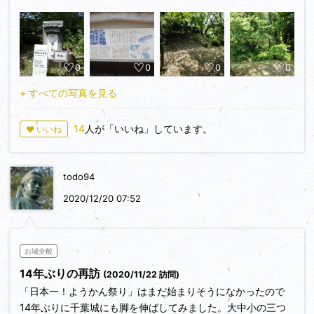
そこから、出城の展望台まで50mくらいです。展望台の先に
千葉城石碑(３３．３０２８８７、１３０．２０６３６５)が建
っています。
0
0
0
0
築城年代は定かではないようですが、南北朝時代頃に千葉氏に
よって築かれたと云われています。
+ すべての写真を見る
千葉氏は桓武平氏で下総国に住し、代々千葉介を称して千葉氏
を名乗った一族で、千葉常胤が源頼朝の挙兵や奥州合戦で戦功
14
人が「いいね」しています。
♥ いいね
を挙げ、肥前国晴気荘を与えられました。
千葉頼胤のとき、元寇で九州へ下向したが討死し嫡男の宗胤も
下向しました。この宗胤の次男千葉胤泰が肥前千葉氏の祖とな
todo94
りました。
肥前千葉氏は小城・佐賀・杵島三郡に及ぶ勢力を振るったが、
2020/12/20 07:52
文明年間(1469年〜1487年)頃には千葉氏は内訌により分裂、
少弐氏に属した晴気城の千葉胤資と大内氏に属した千葉城の千
葉興常が敵対しました。
お城全般
1497年(明応6年)大内義興は少弐政資を攻めると筑前を破棄し
14年ぶりの再訪
(2020/11/22 訪問)
た政資は晴気城へ逃れますが、さらに追い立てられ政資と千葉
「日本一！ようかん祭り」はまだ始まりそうになかったので
胤資は滅亡しました。これによって千葉興常は肥前守護代に任
14年ぶりに千葉城にも脚を伸ばしてみました。大中小の三つ
ぜられました。