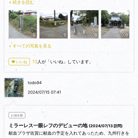
+ 続きを読む
が有ります。先に筑前町立大刀洗平和記念館へ入場して、大東
亜戦争末期の試作機「震電」にご対面、映画シンゴジラにて脚
光を浴びた実物大模型だそうです、初見で大きい！胴体が太
い！と感じました高度１万ｍまで飛び上がって数分でＢ２９と
0
0
0
0
対峙する海軍局地戦闘機震電ですから、さも強力なエンジンを
搭載していたのでしょう！、実際は大東亜戦争末期までに試作
+ すべての写真を見る
機３機造り、試乗テスト中に終戦を迎えてそうです。
今回の１０日間城廻主目的でも有りました、見たい訪ねたい
13
人が「いいね」しています。
♥ いいね
と思っていましたので願いが叶いました。
筑前町立大刀洗平和記念館住所：福岡県朝倉郡筑前町高田２
５６１－１、入館時間９時～１７時、入館料６００円
todo94
※赤司城編
2024/07/15 07:41
震電とお別れして近くの探訪城跡として、南に約６km程の
築後の名城「赤司城」(ｱｶｼﾞｼﾞｮｳ)を選び訪ねました、城びと会
員福岡のトクさんと同じ選択でしょうか？
お城全般
ひたすら田園の中を走り県道７４０号線に赤司城跡・赤司八
ミラーレス一眼レフのデビューの地
(2024/07/13 訪問)
幡宮２００ｍの標識が有り狭い交差点を西に折れて川を渡れば
献血プラザ佐賀に献血の予定を入れてあったため、九州行きを
赤司八幡宮へ、駐車場は南の納骨堂前に在りますが、交通量も