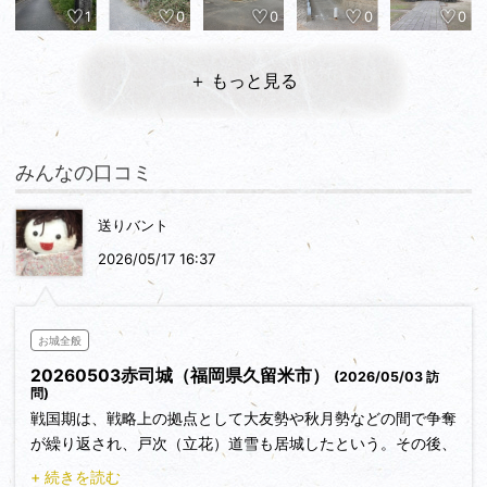
1
0
0
0
0
＋ もっと見る
みんなの口コミ
送りバント
2026/05/17 16:37
お城全般
20260503赤司城（福岡県久留米市）
(2026/05/03 訪
問)
戦国期は、戦略上の拠点として大友勢や秋月勢などの間で争奪
が繰り返され、戸次（立花）道雪も居城したという。その後、
田中吉政の弟・清政が城主となり、赤司八幡宮や城下が整備さ
+ 続きを読む