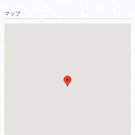
ここからは、実はここを訪れたもう一の理由です。
マップ
この赤司城から北へ3kmの広大な一帯には、太平洋戦争中に
は日本陸軍の「太刀洗飛行場」がありました。その場所には現
在は平和記念館が建てられています（写真⑤）。ここから沖
縄へ向け飛び立った特攻隊員たちの遺書や遺影、マーシャルか
ら引き揚げられた実物の零戦32型などが展示され、また当時
の飛行場の様子やB29の空襲で犠牲となった31名の小学生た
ちの悲しい物語などがシアターで語り継がれています。もし機
会がありましたら、皆さんにも合わせて是非一度は訪れていた
だきたい場所です（甘木鉄道太刀洗駅前に記念館はあります）
（パンフレット⑥）。
実は、この記念館を訪れたかった理由は、最近の映画「ゴジラ
－1.0」（写真⑨）の撮影で実際に使用された戦闘機「震電」
が、今何とここに展示されているというので見に来ました（写
真⑦⑧）（🤔デカい！）。震電は当時日本で３機試作されま
したが終戦となり、実際に戦闘に出る事はありませんでした。
その震電を映画のために忠実に再現したそうです。私もその映
画を見に行きました。特攻隊員の生き残りを演じる神木隆之介