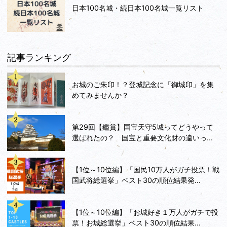
日本100名城・続日本100名城一覧リスト
記事ランキング
お城のご朱印！？登城記念に「御城印」を集
めてみませんか？
第29回【鑑賞】国宝天守5城ってどうやって
選ばれたの？ 国宝と重要文化財の違いっ...
【1位～10位編】「国民10万人がガチ投票！戦
国武将総選挙」ベスト30の順位結果発...
【1位～10位編】「お城好き１万人がガチで投
票！お城総選挙」ベスト30の順位結果...