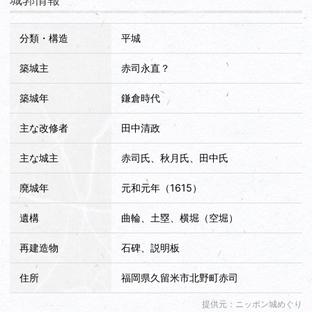
城郭情報
す。その死に際に道雪は、「我が死体には鎧兜を着せ高良山に
頭を柳川に向けて埋めよ」という遺言を残したとか、よほど蒲
分類・構造
平城
池氏が憎かったのでしょうか？ しかし宗茂が、敵地に埋める
には忍びないと立花山へ運び帰るよう命じたそうです。
築城主
赤司永直？
その後に豊臣秀吉から、道雪の実娘「誾千代」とその婿養子で
築城年
鎌倉時代
紹運の実子の「宗茂」には、蒲池氏の居城であった柳川城（8
万石）が与えられるので、これも何かの皮肉と言うか因縁めい
主な改修者
田中清政
たものを感じます。
主な城主
赤司氏、秋月氏、田中氏
関ケ原後は、筑後柳川に入った田中吉政の弟で田中清政が城代
廃城年
元和元年（1615）
となり、赤司城は現在のような城郭になりました。しかし一国
一城令で廃城となったようです。そしてその石垣や廃材など
遺構
曲輪、土塁、横堀（空堀）
は、後に筑後久留米に入った有馬豊氏により、久留米城の一部
に使われたそうです。
再建造物
石碑、説明板
------------------------
住所
福岡県久留米市北野町赤司
【余談】太刀洗平和記念館
提供元：ニッポン城めぐり