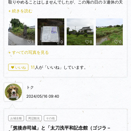
取りやめることはしませんでしたが、この海の日の３連休の天
少なく八幡宮の南前が道幅広く幅寄せして路駐しました。
気は雨予報でした。連休初日だけはなんとか天気が持ちそうだ
+ 続きを読む
ったので、予定を変更して城めぐりに勤しむことにしました。
八幡宮に上がり資料案内板を探す、西側の第二鳥居近くに赤
連休二日目の最後に行く予定だった赤司城を献血前に攻めてみ
司城跡・赤司八幡宮の解説盤と赤司の歴史案内板が有りまし
ました。赤司八幡宮の説明板はすぐに見つかりますが、城址碑
た。解説盤の赤司城跡には概略縄張図が有り、寺院風の建物納
は見つけるのが難しい場所でした。トクさんの投稿を拝見して
骨堂辺りが本丸の様です(グーグルマップの史跡マークは納骨
1
0
0
0
いなかったらスルーしていたと思います。貴重な情報、ありが
堂の東)、その西が二の丸、道筋は堀跡の様です、寺院風納骨
とうございました。この城が新たに購入したミラーレス一眼レ
堂から畦道、狭い集落道を西に１００ｍ程進むと、築後赤司城
+ すべての写真を見る
フのデビューの地となりました。
のメイン写真である「史跡赤司城址」の石碑が曲輪跡微高地の
脇に立っています、周囲は微高地土塁の残りの様です、現在は
11
人が「いいね」しています。
♥ いいね
畑に成って居ます。
八幡宮も微高地に立って立っており城郭の一部なのでしょう
東側に低い土塁上の高まるが走っています、東の川の名前は判
トク
りませんが築後川に注ぎ支流で東から南に流れて外堀の様で
2024/05/16 09:40
す。
歴史は、鎌倉時代にさかのぼり、川や堀をめぐらせた平城で
赤司氏によって築かれたと伝わる。
お城全般
周辺観光
その他
戦国時代には、大友氏、赤司氏、筑紫氏、秋月氏などの豪族
「筑後赤司城」と「太刀洗平和記念館（ゴジラ－