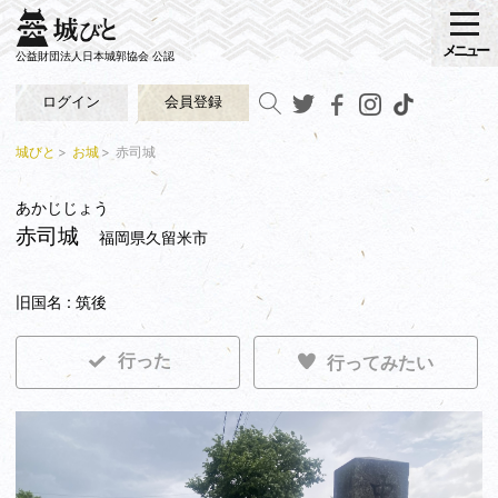
メニュー
公益財団法人日本城郭協会 公認
ログイン
会員登録
城びと
お城
赤司城
あかじじょう
赤司城
福岡県久留米市
旧国名 : 筑後
行った
行ってみたい