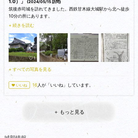
により、戦国の拠点として争奪がくりかえされた。特に大友氏
1.0）」
(2024/05/15 訪問)
築後進出に伴い立花道雪などの重臣を城主して統治させた。
筑後赤司城を訪れてきました。西鉄甘木線大城駅から北へ徒歩
慶長６年(１６０１年)田中吉政が築後領主となり弟清政を赤
10分の所にあります。
司城主にした。清政は赤司八幡宮の社地に城を修復整備しまし
+ 続きを読む
た。元和７年(１６２１年)有馬豊氏が久留米藩主に成ると、一
平安時代に赤司八幡宮が建立され、鎌倉時代に赤司氏により赤
国一城令により廃城になっていた赤司城の石垣を久留米城の修
司城が築城されたとされていますが、年代や詳細は定かではな
築のために使用された。(赤司八幡宮設置の解説盤に依る)
いようです。赤司八幡宮（写真②）の境内の南にある一段高
くなっている場所が本丸とされています（写真①）。八幡宮
参考資料：城郭放浪記さん城びと投稿者グーグルマップに依
1
0
0
0
には説明板がありました（写真③④）。過去に何度か戦があ
る。
った場所のようですが、今回は立花道雪にゆかりがある城と聞
+ すべての写真を見る
き、さらに別の理由もあってここを訪れました。
16
人が「いいね」しています。
♥ いいね
1584年沖田畷の戦いで龍造寺氏が敗れると、大友義統（宗麟
の嫡子）は大友配下であったが龍造寺に寝返った筑後一円の豪
族たちの鎮圧に乗り出します。大友家の重臣である立花道雪
（立花山城主）と高橋紹運（岩屋城主）は黒木氏の猫尾城を攻
＋ もっと見る
め落とした後、蒲池氏の柳川城攻めに向かいます。しかしその
途中に、何と道雪の病が悪化したため反転帰途に。本陣を高良
山城（モトさん5/14投稿の場所）から赤司城に移すも、紹運
らに見守られながらこの地で息を引き取ったという説がありま