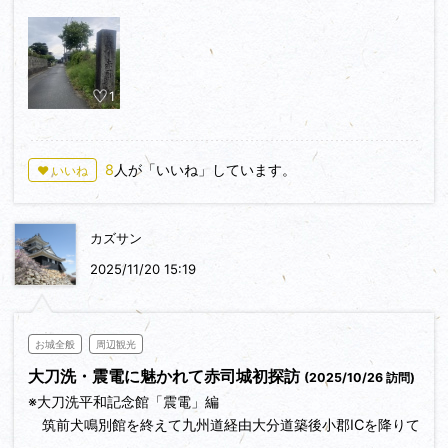
れた。写真の城址碑は、八幡宮や納骨堂から少し離れた道端に
ある
1
8
人が「いいね」しています。
♥ いいね
カズサン
2025/11/20 15:19
お城全般
周辺観光
大刀洗・震電に魅かれて赤司城初探訪
(2025/10/26 訪問)
※大刀洗平和記念館「震電」編
筑前犬鳴別館を終えて九州道経由大分道築後小郡ICを降りて
国道５００号線大分方向約3.3ｋｍ道沿いに大刀洗平和記念館