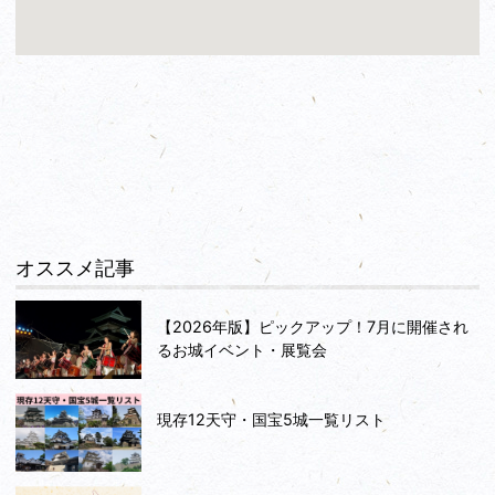
さんがこの震電に乗り、1000kgの爆弾を抱え、そして日本を
救うため、ゴジラの弱点とされる口の中めがけて突入して行っ
たラストシーンは衝撃でした（😱お～！）。その震電が今こ
こに展示されています！ そして最後はどうなったの
か！・・・それは映画を御覧あれ（え？😲教えてくれない
の？）。
オススメ記事
【2026年版】ピックアップ！7月に開催され
るお城イベント・展覧会
現存12天守・国宝5城一覧リスト