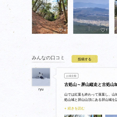
4
1
みんなの口コミ
投稿する
お城全般
古処山～屏山縦走と古処山
ryu
山では紅葉も終わって落葉し、山
処山城と屛山山頂にある屛山城を
+ 続きを読む
古処山城は、戦国時代秋月に本拠
の本城である。