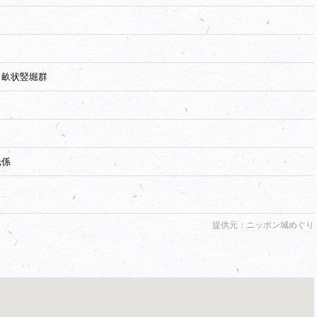
、畝状竪堀群
光係
提供元：ニッポン城めぐり