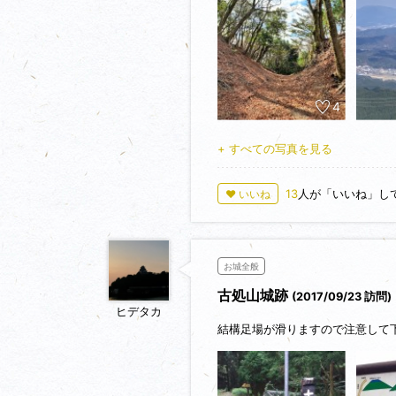
五合目登山口に車を停めて出発す
る。
水舟を過ぎて、古処山頂に直登す
屏山山頂で屛山城の遺構を確認後
山頂直下のベンチで昼食をとり、
4
にしながら見て回る。
さらに山頂から南に延びる尾根上
+ すべての写真を見る
初冬の落ち葉を踏み分けながらの
13
人が「いいね」し
♥ いいね
お城全般
古処山城跡
(2017/09/23 訪問)
ヒデタカ
結構足場が滑りますので注意して下