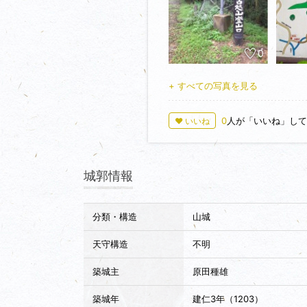
0
+ すべての写真を見る
0
人が「いいね」して
♥ いいね
城郭情報
分類・構造
山城
天守構造
不明
築城主
原田種雄
築城年
建仁3年（1203）