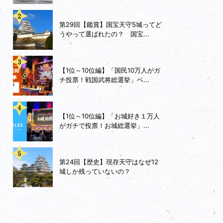
第29回【鑑賞】国宝天守5城ってど
うやって選ばれたの？ 国宝...
【1位～10位編】「国民10万人がガ
チ投票！戦国武将総選挙」ベ...
【1位～10位編】「お城好き１万人
がガチで投票！お城総選挙」...
第24回【歴史】現存天守はなぜ12
城しか残っていないの？