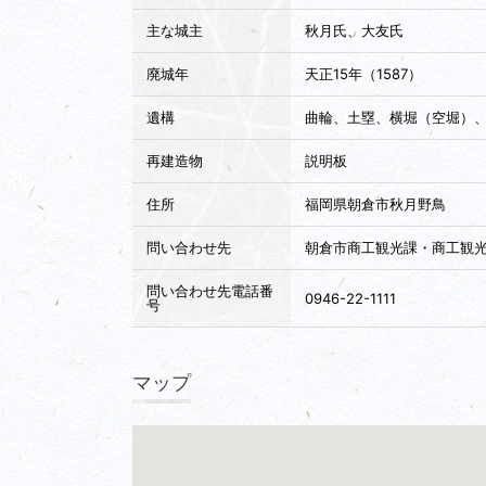
主な城主
秋月氏、大友氏
廃城年
天正15年（1587）
遺構
曲輪、土塁、横堀（空堀）
再建造物
説明板
住所
福岡県朝倉市秋月野鳥
問い合わせ先
朝倉市商工観光課・商工観
問い合わせ先電話番
0946-22-1111
号
マップ