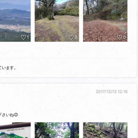
る。渓流沿いの登山道は近年の水害の影響なのかところどころ荒れてい
るコースを分けてまずは古処山の山腹を巻き、屛山を目指す。
、尾根伝いに縦走路を戻り、つげの原生林をかき分け古処山頂に着く。
その後、山頂から西側に延びる尾根周辺の曲輪や堀切を縄張り図を参考
1
0
0
にある経ヶ峰を往復し、南側の郭群を見て回る。
充実した山城探訪となった。
ています。
2017/12/13 12:16
さいね😊