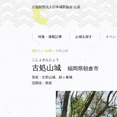
公益財団法人日本城郭協会 公認
特集・連載記事
お城を探す
イベン
城びと
お城
古処山城
こしょさんじょう
古処山城
福岡県朝倉市
別名 : 古所山城、経ヶ峯城
旧国名 : 筑前