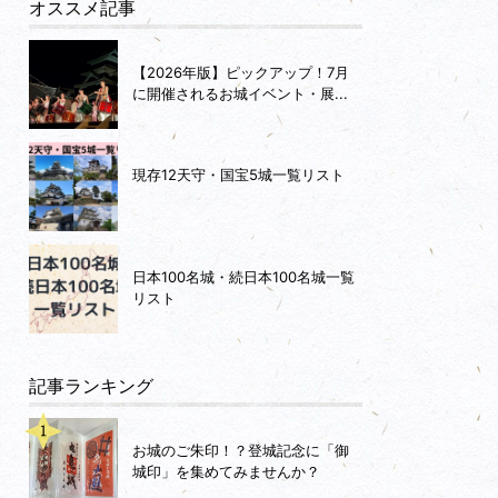
オススメ記事
【2026年版】ピックアップ！7月
に開催されるお城イベント・展...
現存12天守・国宝5城一覧リスト
日本100名城・続日本100名城一覧
リスト
記事ランキング
お城のご朱印！？登城記念に「御
城印」を集めてみませんか？