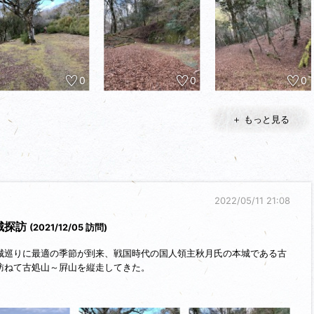
0
0
0
＋ もっと見る
2022/05/11 21:08
城探訪
(2021/12/05 訪問)
城巡りに最適の季節が到来、戦国時代の国人領主秋月氏の本城である古
訪ねて古処山～屛山を縦走してきた。
を構え、天正年間には筑前の中・南部の一帯を支配した国人領主秋月氏