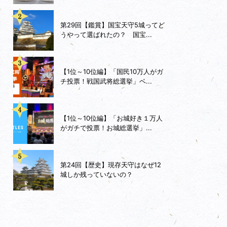
第29回【鑑賞】国宝天守5城ってど
うやって選ばれたの？ 国宝...
【1位～10位編】「国民10万人がガ
チ投票！戦国武将総選挙」ベ...
【1位～10位編】「お城好き１万人
がガチで投票！お城総選挙」...
第24回【歴史】現存天守はなぜ12
城しか残っていないの？