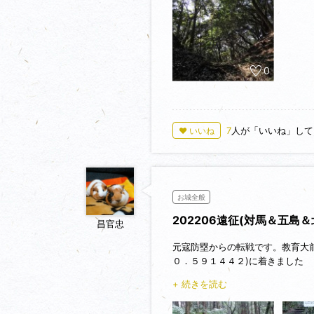
0
7
人が「いいね」して
♥ いいね
お城全般
202206遠征(対馬＆五島
昌官忠
元寇防塁からの転戦です。教育大前
０．５９１４４２)に着きました
+ 続きを読む
蔦ヶ嶽城の別名は赤間山城、蔦岳
築城年代は定かではないようですが