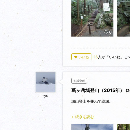
1336年(建武3年・延元元年)
城としました。
1551年(天文20年)大内義長の
侵攻を受けて大島へ逃れました。
1560年(永禄3年)毛利元就の
山城を大改修して現在の規模にし
0
1569年(永禄12年)大友氏と
は飯盛山の陣を引き払い岳山城に
毛利勢を追撃した大友の軍勢は岳
の明け渡しなどを条件として和議
16
人が「いいね」し
♥ いいね
で和議が整った。
登山道はハイキングコースになっ
た。
お城全般
攻城時間は１０分くらいでした。
かいます。
蔦ヶ岳城登山（2015年）
(2
ryu
城山登山を兼ねて訪城。
宗像市と岡垣町の境にある城山（3
+ 続きを読む
11世紀代の第6代・宗像大宮司宗
けられ戦国大名宗像氏の居城となっ