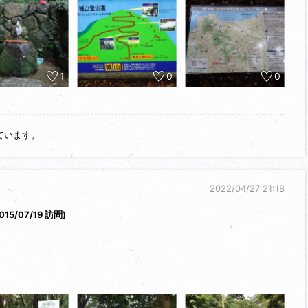
宗像氏俊は九州落ちした足利尊氏を宗像館に招き、赤間山城を修築して蔦山
支援を受けて白山城を拠点とした宗像氏貞は、1559年(永禄2年)宗像鎮氏の
支援を受けた氏貞は鎮氏の拠点である許斐岳城を攻略して旧領を回復し、蔦
岳山城としました。
1
0
0
争っていた毛利氏が周防に侵入した大内輝弘の為に筑前から撤退すると、氏貞
籠もりました。
山城の麓を取り囲み岳山城を攻めたが落とすことができず、大友氏は城
を結ぼうとしたが氏貞はこれをのまず、若宮・西郷の地を割譲すること
ています。
ていますが、大雨の為、登城することを諦め、登城口で引き返しまし
2022/04/27 21:18
次の攻城先＝御飯ノ山城を目指す為、電車で教育大前駅から香椎駅に向
015/07/19 訪問)
69.3ｍ）山頂にある山城。
像妙忠の築城と伝わり、戦国末期に宗像氏貞が大改修、岳山の城と名付
たが、1588年（天正16年）に九州征伐の帰途に立ち寄った豊臣秀吉の