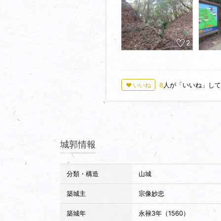
2
8
人が「いいね」して
♥ いいね
城郭情報
分類・構造
山城
築城主
宗像妙忠
築城年
永禄3年（1560）