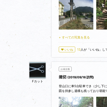
命により廃城となった。
JR教育大前駅で下車。駅前の大
教育大学の裏手にある登山口に向
登山口は既に車がいっぱいで、早
ここから距離1000ｍをひと登り
0
下りは、三郎丸登山口へ下る。尾
+ すべての写真を見る
13
人が「いいね」し
♥ いいね
お城全般
堀切
(2019/09/16 訪問)
Fカット
登山口に車5台駐車でき（少し下には
図を持参し遺構も残っており堪能