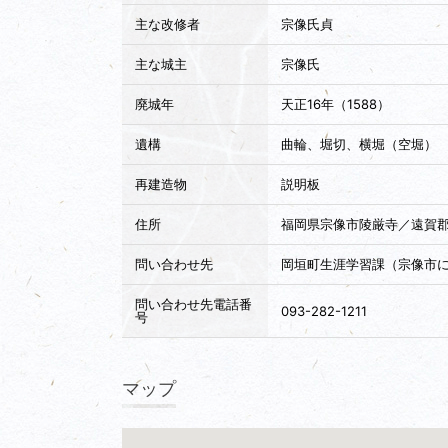
主な改修者
宗像氏貞
主な城主
宗像氏
廃城年
天正16年（1588）
遺構
曲輪、堀切、横堀（空堀）
再建造物
説明板
住所
福岡県宗像市陵厳寺／遠賀
問い合わせ先
岡垣町生涯学習課（宗像市
問い合わせ先電話番
093-282-1211
号
マップ