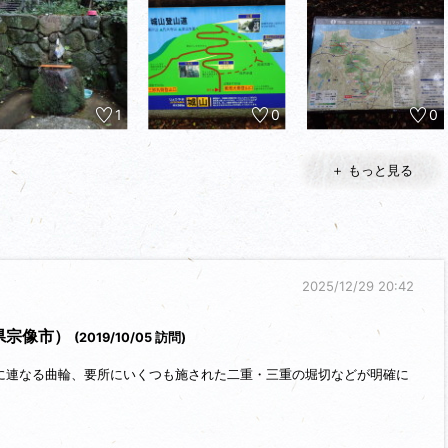
1
0
0
＋ もっと見る
2025/12/29 20:42
岡県宗像市）
(2019/10/05 訪問)
に連なる曲輪、要所にいくつも施された二重・三重の堀切などが明確に