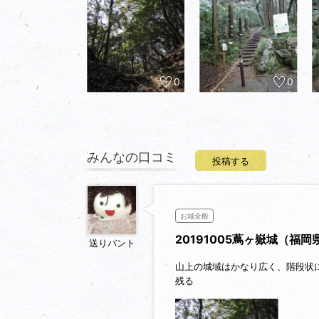
0
0
みんなの口コミ
投稿する
お城全般
20191005蔦ヶ嶽城（福
送りバント
山上の城域はかなり広く、階段状
残る