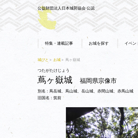
公益財団法人日本城郭協会 公認
特集・連載記事
お城を探す
イベン
城びと
お城
蔦ヶ嶽城
つたがたけじょう
蔦ヶ嶽城
福岡県宗像市
別名 : 蔦岳城、蔦山城、岳山城、赤間山城、赤馬山城
旧国名 : 筑前