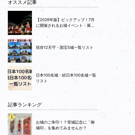
オススメ記事
【2026年版】ピックアップ！7月
に開催されるお城イベント・展...
現存12天守・国宝5城一覧リスト
日本100名城・続日本100名城一覧
リスト
記事ランキング
お城のご朱印！？登城記念に「御
城印」を集めてみませんか？