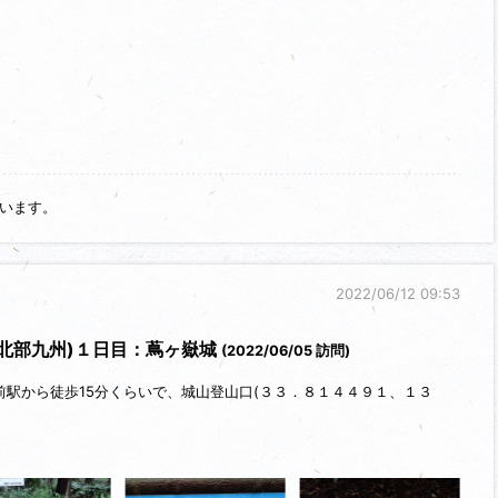
います。
2022/06/12 09:53
＆北部九州)１日目：蔦ヶ嶽城
(2022/06/05 訪問)
駅から徒歩15分くらいで、城山登山口(３３．８１４４９１、１３
城、蔦山城と云います。
、1200年(正治2年)には宗知宗が赤間山城に住んだとされています。