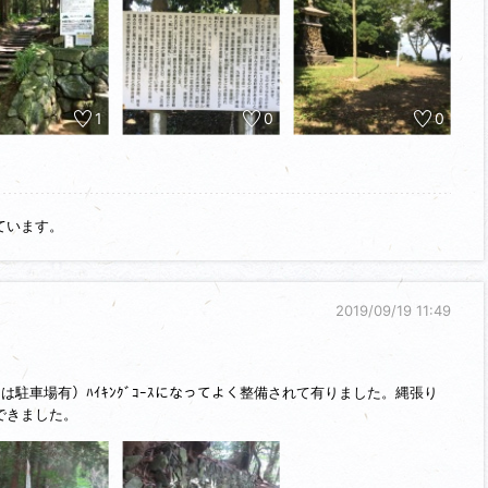
通りを少し福岡側に歩くと城山登山口の看板があり、ここを右折して福岡
かう。
朝登山をした人たちが次々と下山してくる。
する。山頂からの展望を楽しみ、山頂周辺で、堀切跡や竪堀などを探訪。
1
0
0
降神社にお詣りして、赤間駅まで歩く。
ています。
2019/09/19 11:49
駐車場有）ﾊｲｷﾝｸﾞｺｰｽになってよく整備されて有りました。縄張り
できました。