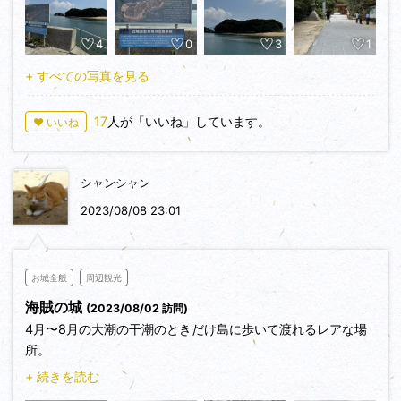
い！！
この場所からは確認できませんでしたが、渡ると当時の石垣を
4
0
3
1
しっかりと確認できるらしいです。
+ すべての写真を見る
見学のあと、大山祗神社に行きました。乎知命（おちのみこ
と）御手植と伝えられる樹齢2600年の楠の木があったり、重
17
人が「いいね」しています。
♥ いいね
要文化財の御本殿があったりなど、マイナスイオンを感じる空
間でした。また、全国の国宝・重要文化財の指定を受けた武具
類の8割が保存されているといわれる紫陽殿、国宝館もあり、
シャンシャン
圧巻でした。瀬戸内のジャンヌダルクと言われた鶴姫の甲冑
（重要文化財）も見ることができ、大満足でした。
2023/08/08 23:01
お城全般
周辺観光
海賊の城
(2023/08/02 訪問)
4月〜8月の大潮の干潮のときだけ島に歩いて渡れるレアな場
所。
櫓などの建物は何もないけど、わずかに残った石積みや柱を立
+ 続きを読む
てていた石に空いた穴の跡が往時を偲ばせる。