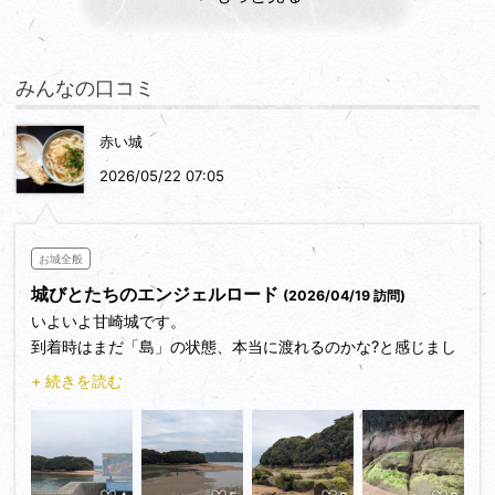
みんなの口コミ
赤い城
2026/05/22 07:05
お城全般
城びとたちのエンジェルロード
(2026/04/19 訪問)
いよいよ甘崎城です。
到着時はまだ「島」の状態、本当に渡れるのかな?と感じまし
た。
+ 続きを読む
潮が引いていくとともに来城者も増えてきました。
この日の干潮は17:20、渡れるまではもう少し時間がかかりま
す。