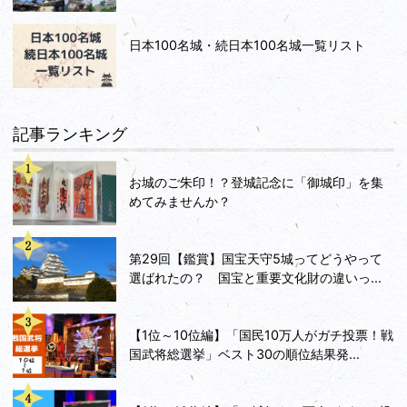
日本100名城・続日本100名城一覧リスト
記事ランキング
お城のご朱印！？登城記念に「御城印」を集
めてみませんか？
第29回【鑑賞】国宝天守5城ってどうやって
選ばれたの？ 国宝と重要文化財の違いっ...
【1位～10位編】「国民10万人がガチ投票！戦
国武将総選挙」ベスト30の順位結果発...