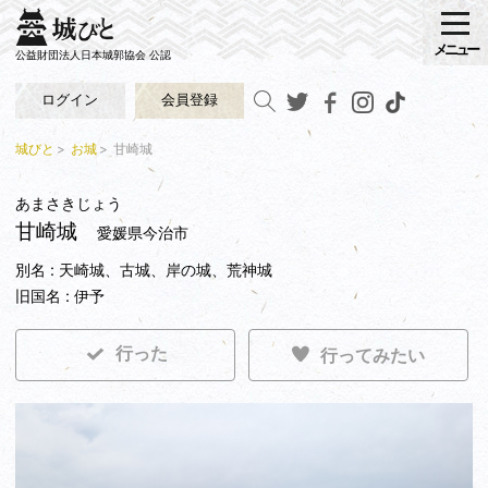
メニュー
公益財団法人日本城郭協会 公認
ログイン
会員登録
城びと
お城
甘崎城
あまさきじょう
甘崎城
愛媛県今治市
別名 : 天崎城、古城、岸の城、荒神城
旧国名 : 伊予
行った
行ってみたい