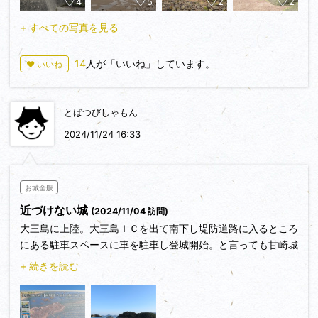
4
5
2
2
海への降り口には松山市出身、香川元太郎先生のイラストの案
内板が立ちます。
+ すべての写真を見る
大分引いてきたのでここから降りていきました。
岩場は滑りやすく注意が必要です。
14
人が「いいね」しています。
♥ いいね
しばらくすると見事に海割れに🤩渡ります。
砂浜には石列が残っていてここから北に向けて進みました。
北郭の北側には船隠しのような穴がありました。
とばつびしゃもん
岩場には岩礁ピットも数多く施されています。
2024/11/24 16:33
南隅の石垣は算木積で近世の初めに造られたもので、岩礁ピッ
トは石垣が積まれた以前、中世に機能していたものと思われま
す。
お城全般
近づけない城
(2024/11/04 訪問)
南側から郭部分に登れそうな場所もありましたが今回は自重、
大三島に上陸。大三島ＩＣを出て南下し堤防道路に入るところ
次に来た際には行ってみようと思います。
にある駐車スペースに車を駐車し登城開始。と言っても甘崎城
昔は郭部分でキャンプをしていた、と近くから来ていた方に伺
である島へ進む道はなく対岸の案内板のある場所から全景を眺
いました。
+ 続きを読む
める。干潮時に見えるという島の周囲の石垣は確認できず。
なので少し改変されているかもしれませんね。
近くの道の駅多々良しまなみ公園へ場所を移し、塩ソフトを食
べながら城を眺める。
このような海割れは小豆島のエンジェルロードも同様、あちら