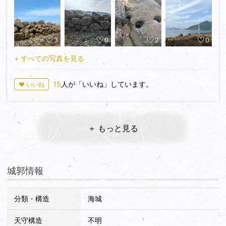
少し離れているけど、多くの国宝指定の武具が収められた大山
祇神社も合わせて訪れたい。
3
0
2
0
+ すべての写真を見る
15
人が「いいね」しています。
♥ いいね
＋ もっと見る
城郭情報
分類・構造
海城
天守構造
不明