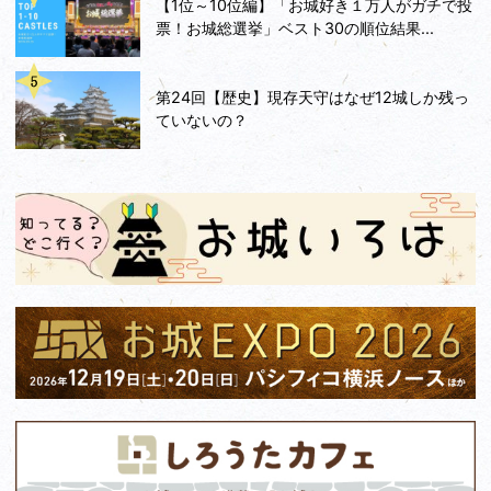
【1位～10位編】「お城好き１万人がガチで投
票！お城総選挙」ベスト30の順位結果...
第24回【歴史】現存天守はなぜ12城しか残っ
ていないの？