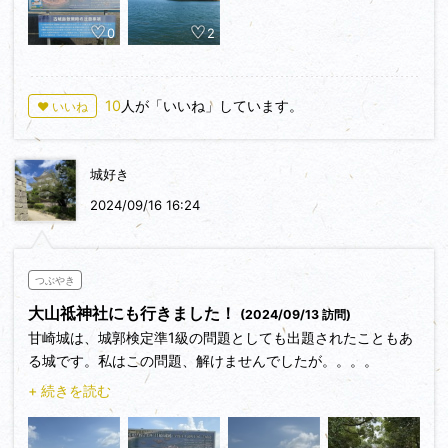
は恋人達や女性で賑わいますがこちらは城好き達で賑わってい
0
2
ました。
【見どころ】
10
人が「いいね」しています。
♥ いいね
・潮が引いていく様子
・岩礁ピット
・南隅の算木積石垣
城好き
2024/09/16 16:24
つぶやき
大山祗神社にも行きました！
(2024/09/13 訪問)
甘崎城は、城郭検定準1級の問題としても出題されたこともあ
る城です。私はこの問題、解けませんでしたが。。。。
当日はとても天気がよく、説明の看板を見ながら当時の姿を想
+ 続きを読む
像しながら、じっくりと見学しました。
年に数回、干潮のときに島に渡れるとか。。。渡ってみた