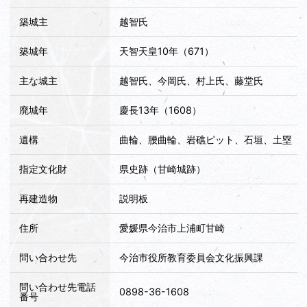
築城主
越智氏
築城年
天智天皇10年（671）
主な城主
越智氏、今岡氏、村上氏、藤堂氏
廃城年
慶長13年（1608）
遺構
曲輪、腰曲輪、岩礁ピット、石垣、土塁
指定文化財
県史跡（甘崎城跡）
再建造物
説明板
住所
愛媛県今治市上浦町甘崎
問い合わせ先
今治市役所教育委員会文化振興課
問い合わせ先電話
0898-36-1608
番号