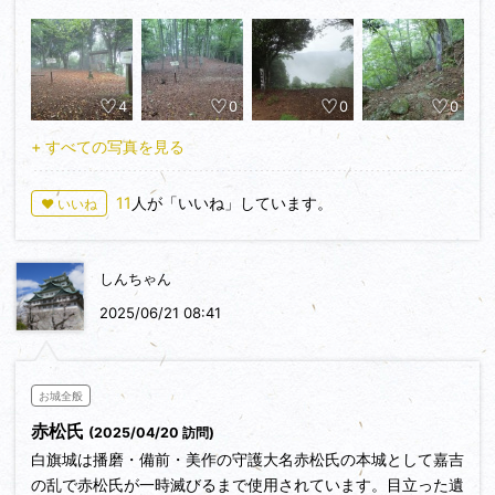
９１０５４８、１３４．３６６２８９６)に到着しました。
築城年代は定かではないようですが、1333年(元弘3年)頃に赤
松円心則村によって築かれたと云われています。
4
0
0
0
1335年(建武2年)新田義貞が大軍を率いて白旗城を包囲しまし
たが、50日あまりの籠城を耐え抜き落城しなかったそうで
+ すべての写真を見る
す。
しかし、1441年(嘉吉元年)嘉吉の乱では山名軍によって落城、
11
人が「いいね」しています。
♥ いいね
赤松氏は城山城で一時滅亡したそうです。
登城口手前で白旗城を見ると白旗城はもやの中です。このもや
しんちゃん
は本丸に着いてもはれませんでした。
小雨が降る中カッパを着て、白旗山 細野登山口より攻城。
2025/06/21 08:41
登城路は途中まではなだらかな道ですが、そこから先は、尾根
に出るまで岩だらけの酷道が続きます。
二の丸から侍屋敷跡(伝)経由での大手段郭は多くの石積みが残
お城全般
りますが、こちらも崩落した石で足場が悪いので注意が必要で
赤松氏
(2025/04/20 訪問)
す。
白旗城は播磨・備前・美作の守護大名赤松氏の本城として嘉吉
登山道が整備されているとはいえ、酷道ですのでトレッキング
の乱で赤松氏が一時滅びるまで使用されています。目立った遺
シューズでの登城をお勧めします。