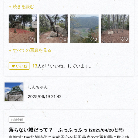
構はそれほどありませんが、尾根上に腰郭を含め多くの郭を持
登山口から本丸まで７５分。案内標識がいたる所にあるので迷
+ 続きを読む
っています。二の丸から本丸まで尾根上になだらかな郭が続
わず本丸まで行けます。
き、なかなかに広い城域を持っています。
下山は５５分。下山時、１２回滑り4回転びました。靴もズボ
ンもカッパも泥だらけです。
下山して登城口に着いた時は雨は止んでいました。
1
0
0
0
でもカッパの中はサウナ状態。流れる汗がしょっぱい。上下一
式、廻りを気にしながら登山口で着替えました。
+ すべての写真を見る
攻城時間は１４０分くらいでした。電車まで少し時間があった
ので、赤松氏居館(城びと未登録 兵庫県上郡町)に向かいまし
13
人が「いいね」しています。
♥ いいね
た。
しんちゃん
2025/06/19 21:42
お城全般
落ちない城だって？ ふっふっふっ
(2025/04/20 訪問)
白旗城は南北朝時代に赤松円心が新田義貞の大軍相手に耐え抜