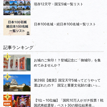
現存12天守・国宝5城一覧リスト
日本100名城・続日本100名城一覧リスト
記事ランキング
お城のご朱印！？登城記念に「御城印」を集
めてみませんか？
第29回【鑑賞】国宝天守5城ってどうやって
選ばれたの？ 国宝と重要文化財の違いっ...
【1位～10位編】「国民10万人がガチ投票！戦
国武将総選挙」ベスト30の順位結果発...