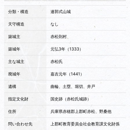
分類・構造
連郭式山城
天守構造
なし
築城主
赤松則村
築城年
元弘3年（1333）
主な城主
赤松氏
廃城年
嘉吉元年（1441）
遺構
曲輪、土塁、堀切、井戸
指定文化財
国史跡（赤松氏城跡）
住所
兵庫県赤穂郡上郡町赤松、野桑他
問い合わせ先
上郡町教育委員会社会教育課文化財係