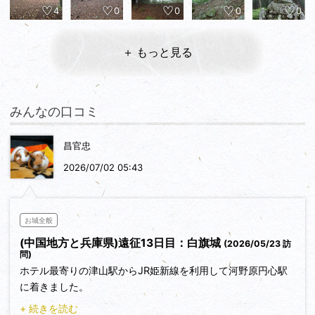
4
0
0
0
0
＋ もっと見る
みんなの口コミ
昌官忠
2026/07/02 05:43
お城全般
(中国地方と兵庫県)遠征13日目：白旗城
(2026/05/23 訪
問)
ホテル最寄りの津山駅からJR姫新線を利用して河野原円心駅
に着きました。
河野原円心駅から徒歩３０分弱で、白旗山細野登山口(３４．
+ 続きを読む