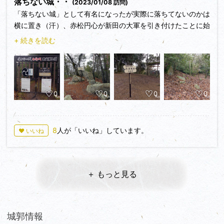
落ちない城・・
(2023/01/08 訪問)
「落ちない城」として有名になったが実際に落ちてないのかは
横に置き（汗）、赤松円心が新田の大軍を引き付けたことに始
まり、その後も赤松氏の重要拠点であり続けたという点で難攻
+ 続きを読む
不落の名城であったことに疑いはなかろう。
0
0
0
0
8
人が「いいね」しています。
♥ いいね
＋ もっと見る
城郭情報