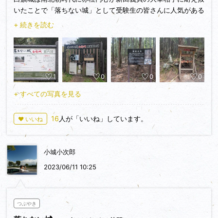
いたことで「落ちない城」として受験生の皆さんに人気がある
らしい。
+ 続きを読む
まあ「嘉吉の乱」で〇〇してるんだけどね。ちなみに私、あり
とあらゆる「落ちない城」とやらを訪問していますが、人生で
さんざん「奈落」「転落」「落選」「堕落」を経験していま
す。「逆」に今のうちにいっぱい〇〇〇おいて、しぶとさを身
1
0
0
0
に着けた方が良いかもよ。
+ すべての写真を見る
この城は比高が400ｍあって、それだけでもなかなかのボリュ
ーミーなんだけど、それ以上に登城道が岩だらけでヒザに厳し
16
人が「いいね」しています。
♥ いいね
いです。これだけ登りにくい登城道もなかなか無いですわ。し
ばらく登って行くと、道が城址方面に折れて、その先に堀切が
あります。
小城小次郎
まずは四郭とされる、櫛橋丸を攻略します。この辺の道も急で
滑りやすいので注意。その先は尾根上に二の丸・馬場・本丸と
2023/06/11 10:25
続いて、その先に三の丸があり、周囲には複数の腰郭が付いて
いるようです。
つぶやき