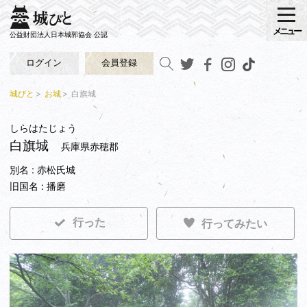
メニュー
公益財団法人日本城郭協会 公認
ログイン
会員登録
城びと
お城
白旗城
しらはたじょう
白旗城
兵庫県赤穂郡
別名 : 赤松氏城
旧国名 : 播磨
行った
行ってみたい