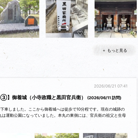
1
0
0
＋ もっと見る
2026/06/21 07:41
る③】御着城（小寺政職と黒田官兵衛）
(2026/06/11 訪問)
で下車しました。ここから御着城へは徒歩で10分程です。現在の城跡の
丸は運動公園になっていました。本丸の東側には、官兵衛の祖父と生母
ここ御着城で小寺氏に仕えます。官兵衛は小寺政職の家老を務め、小寺