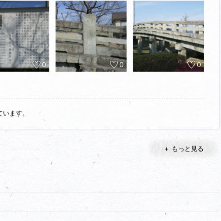
、その裏手に移築された天川橋があります。道路を挟んで東に御国野市
され、間の道路は堀跡になると思います。出張所の西手に黒田家廟所が
母明石氏の廟所とされています。
2年（1802）に資材を福岡から運び完成させたとされていますが、瓦
使用しているようなので、けっこう現地で調達しているようです。
み溝・建物礎石・掘立柱建物跡・瓦溜り・石組施設などが発掘されてい
溝・建物跡・土塁・埋甕遺構などが見つかっています。井戸は二基発見
0
0
0
うです。どうせ史跡公園として整備されるなら、これらの遺構を見学で
。
文政11年（1828）に、ここから南西200ｍの天川に架橋した竜山石製
は姫路藩儒者・近藤顧一郎によるもののようです。
ています。
＋ もっと見る