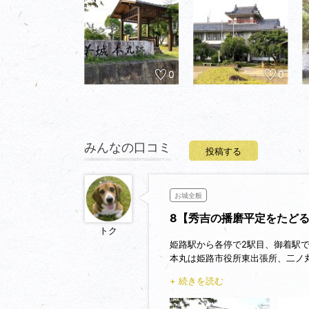
0
0
みんなの口コミ
投稿する
お城全般
8【秀吉の播磨平定をたど
トク
姫路駅から各停で2駅目、御着駅
本丸は姫路市役所東出張所、二ノ
の墓もありました。
+ 続きを読む
黒田家は官兵衛の祖父から三代、