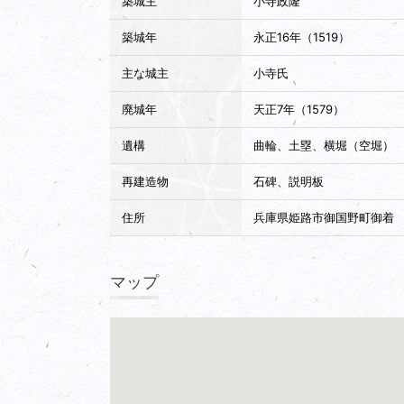
築城主
小寺政隆
築城年
永正16年（1519）
主な城主
小寺氏
廃城年
天正7年（1579）
遺構
曲輪、土塁、横堀（空堀）
再建造物
石碑、説明板
住所
兵庫県姫路市御国野町御着
マップ