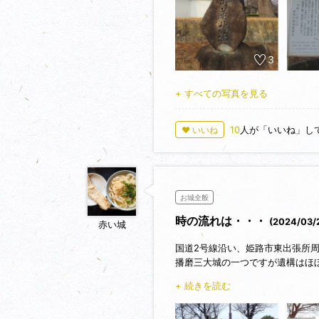
3
+ すべての写真を見る
10
人が「いいね」し
♥ いいね
お城全般
時の流れは・・・
(2024/03
赤い城
国道2号線沿い、姫路市東出張所
播磨三大城の一つですが遺構はほ
大河ドラマ軍師官兵衛では初期の
+ 続きを読む
その名残の顔出しパネルは半分消
時の流れは時に残酷です。