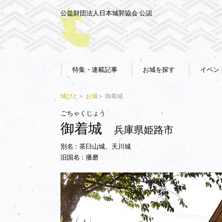
公益財団法人日本城郭協会 公認
特集・連載記事
お城を探す
イベン
城びと
お城
御着城
ごちゃくじょう
御着城
兵庫県姫路市
別名 : 茶臼山城、天川城
旧国名 : 播磨