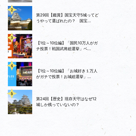
第29回【鑑賞】国宝天守5城ってど
うやって選ばれたの？ 国宝...
【1位～10位編】「国民10万人がガ
チ投票！戦国武将総選挙」ベ...
【1位～10位編】「お城好き１万人
がガチで投票！お城総選挙」...
第24回【歴史】現存天守はなぜ12
城しか残っていないの？