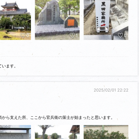
して織田に付くよう主君政職を説得し、政職の名代として小寺官兵衛と
。
を起こし、村重を説得するため有岡城に行った官兵衛が帰ってこないた
政職は、自分も毛利に寝返ります。それにより翌1580年、秀吉から攻
0
1
0
岡鶴太郎」さんを思い出してしまいました（笑）。
村重の有岡城へ向かいます。
ています。
2025/02/01 22:22
頃から支えた所、ここから官兵衛の策士が始まったと思います。