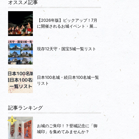
オススメ記事
【2026年版】ピックアップ！7月
に開催されるお城イベント・展...
現存12天守・国宝5城一覧リスト
日本100名城・続日本100名城一覧
リスト
記事ランキング
お城のご朱印！？登城記念に「御
城印」を集めてみませんか？