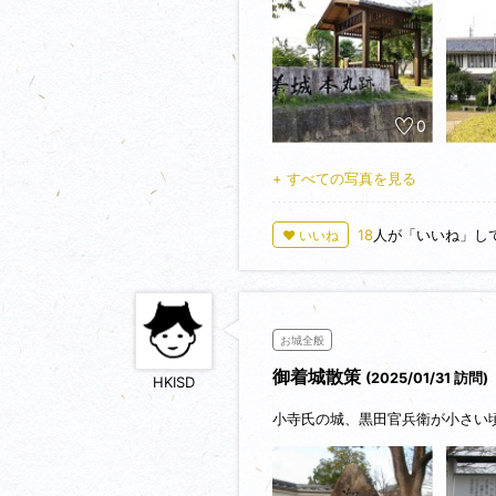
姓を名乗る事を許されました。そ
名乗り、秀吉と行動を共にします
しかし1579年、荒木村重が謀反
め、官兵衛も寝返ったと勘違いした
められ御着城は落城しました。
0
私はこの城に立つと、何故か「片
+ すべての写真を見る
次は、官兵衛が幽閉された、荒木
18
人が「いいね」し
♥ いいね
お城全般
御着城散策
(2025/01/31 訪問)
HKISD
小寺氏の城、黒田官兵衛が小さい