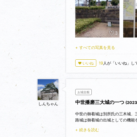
本丸には天守風の公会堂が建って
向かいのグラウンドが二の丸、そ
北側の天川橋がかかる下の窪みが
3
公会堂は地域のイベント会場にな
遺構は少なくても地域に密着した
+ すべての写真を見る
19
人が「いいね」し
♥ いいね
お城全般
中世播磨三大城の一つ
(2023
しんちゃん
中世の御着城は別所氏の三木城、
路城は御着城の出城としての機能
し、その後廃城となったものの、
+ 続きを読む
本丸跡の一部は御着城公園として