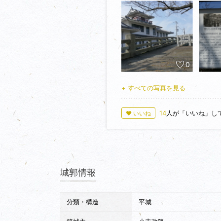
である姫路市役所東出張所が建ち
民広場があり、ここが二の丸跡と
あり、黒田官兵衛の祖父重隆公と
廟所の造営は福岡藩主黒田家が享和
は深志野で焼かれ、塀は竜山石を
本丸の発掘調査の際、井戸・石組
ます。二の丸からは井戸・石組み
0
され、いずれも石組井戸だったよ
きるようにしてほしかったですね
+ すべての写真を見る
移築された天川橋は元は、姫路藩が
の太鼓橋で、橋柱に刻まれた銘文
14
人が「いいね」し
♥ いいね
城郭情報
分類・構造
平城