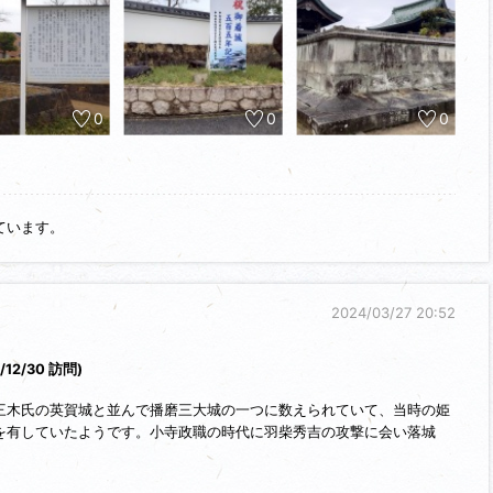
いる他、黒田家の墓所や石碑があります。
の間の道路が堀跡のようです。
僅かに遺構として残っています。
0
0
0
っているようでこの日は親子連れも多く見られました。
良い城かと思います。
ています。
2024/03/27 20:52
/12/30 訪問)
三木氏の英賀城と並んで播磨三大城の一つに数えられていて、当時の姫
を有していたようです。小寺政職の時代に羽柴秀吉の攻撃に会い落城
江戸時代に本丸跡の一画に御着本陣が置かれたようです。
整備されていて一画に黒田官兵衛顕彰碑が建ち、北側に城郭風の建造物