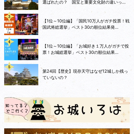
選ばれたの？ 国宝と重要文化財の違いっ...
【1位～10位編】「国民10万人がガチ投票！戦
国武将総選挙」ベスト30の順位結果発...
【1位～10位編】「お城好き１万人がガチで投
票！お城総選挙」ベスト30の順位結果...
第24回【歴史】現存天守はなぜ12城しか残っ
ていないの？