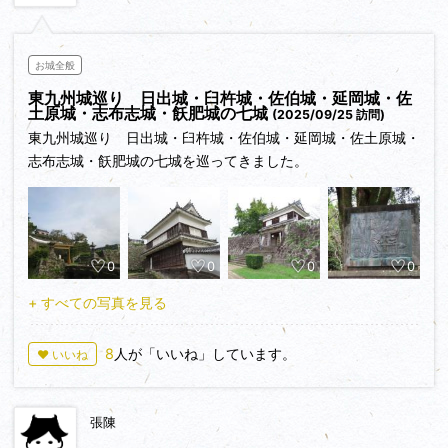
島津との雌雄を決した高城川・耳川の戦いに敗れ、その直後に
重臣筆頭の立花道雪が龍造寺と対峙していた筑後高良山で病死
し、同じく外交に長けた重臣の臼杵鑑速も病死、さらに忠義に
お城全般
厚かった高橋紹運も岩屋城で壮烈な討死をすると、家臣たちの
東九州城巡り 日出城・臼杵城・佐伯城・延岡城・佐
離反が相次ぐようになります。もはや自力で大友家を立て直す
土原城・志布志城・飫肥城の七城
(2025/09/25 訪問)
事ができなくなった宗麟は、大坂に行き豊臣秀吉に助けを乞い
東九州城巡り 日出城・臼杵城・佐伯城・延岡城・佐土原城・
ました。
志布志城・飫肥城の七城を巡ってきました。
秀吉との謁見に先立ち、大坂城では秀長が丁重に接待してくれ
たそうです。そして秀長は宗麟を千利休の茶室に招き、そこで
宗麟の手を握り、
0
0
0
0
内々の事は千利休に
+ すべての写真を見る
表向きの事はこの秀長に
何でも相談されるがよい
8
人が「いいね」しています。
♥ いいね
と言葉をかけたそうです。恥を忍んで秀吉に助けを求めに来た
宗麟にとって、この温かい言葉には、どんなに救われた事でし
張陳
ょうか。秀長は豊臣政権の中で本当に欠かせない存在だったよ