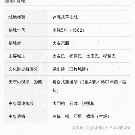
城郭情報
城地種類
連郭式平山城
築城年代
永禄5年（1562）
築城者
大友宗麟
主要城主
大友氏、福原氏、太田氏、稲葉氏
文化財史跡区分
県史跡（臼杵城跡）
天守の現況・形態
複合式望楼型［3重4階／1601年築／破
却］
主な関連施設
大門櫓、石碑、説明板
主な遺構
曲輪、櫓、石垣、横堀（空堀）
提供元：公益財団法人 日本城郭協会