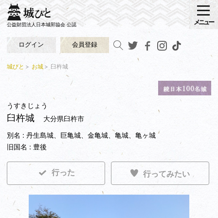
メニュー
公益財団法人日本城郭協会 公認
ログイン
会員登録
城びと
お城
臼杵城
うすきじょう
臼杵城
大分県臼杵市
別名 : 丹生島城、巨亀城、金亀城、亀城、亀ヶ城
旧国名 : 豊後
行った
行ってみたい