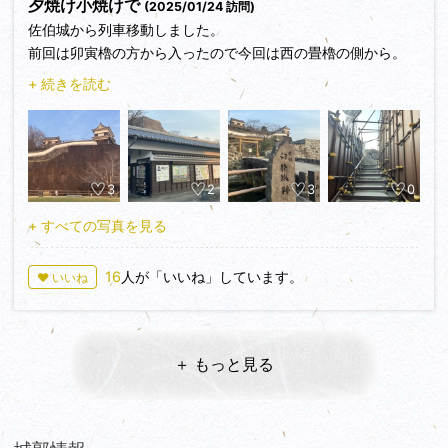
夕焼け小焼けで
(2025/01/24 訪問)
佐伯城から列車移動しました。
前回は卯寅櫓の方から入ったので今回は西の畳櫓の側から。
鎧坂の通路が落盤の危険があるということで安全のため防護壁
+ 続きを読む
を設置してくださっていました。
どこのお城も年月が経つにつれ傷みが生じてくるのは避けられ
ないことで、整備してくださるありがたさを思うと同時に自分
自身も充分に注意して歩かないとと思いました。
3
2
3
0
ちょうど日没の時間できれいな夕焼けを拝めました。
+ すべての写真を見る
16
人が「いいね」しています。
♥ いいね
＋ もっと見る