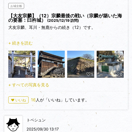
お城全般
【大友宗麟】（12）宗麟最後の戦い（宗麟が築いた海
の要塞：臼杵城）
(2025/12/19 訪問)
大友宗麟、耳川・無鹿からの続き（12）です。
臼杵城は、万が一豊後の国で戦が起きた場合、大友館は平地に
+ 続きを読む
あるため戦えず、また門司城で敗れた小早川水軍に対抗し、さ
らに豊後水道を通る南蛮貿易船を守るために、宗麟が密かに軍
事・貿易目的で築いた城でした。
2
1
1
0
臼杵駅から5分程歩くと、城の東側の卯寅口に着きます（写真
①）。宗麟の時代は四方を海に囲まれていたため、丹生島と
+ すべての写真を見る
呼ばれていました。そしてこの卯寅口のみが唯一船で上陸でき
る場所で、ポルトガルから輸入したフランキ砲（国崩し）も備
16
人が「いいね」しています。
♥ いいね
えた要塞の島でした。その反面、南蛮貿易の拠点も府内の神宮
寺浦からここ臼杵に移したため、城下では教会やセミナリオや
病院も建てられて南蛮人も多く行き交う、まさに宗麟が理想と
トベシュン
する南蛮文化で栄えた街だったようです。
2025/09/30 13:17