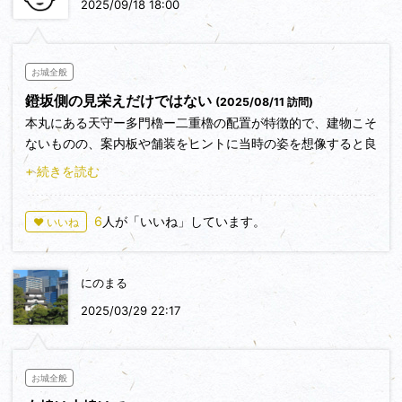
うですね。このシーンは大河ドラマ豊臣兄弟の中でも、必ず取
2025/09/18 18:00
り上げられるのではないでしょうか？ 私は密かに期待してい
ます😊。
お城全般
そしてその間、宗麟の子の大友義統は北上する島津家久と対峙
鐙坂側の見栄えだけではない
(2025/08/11 訪問)
しますが、秀吉の命で四国から仙石秀久と長曾我部元親が援軍
本丸にある天守ー多門櫓ー二重櫓の配置が特徴的で、建物こそ
に来たにもかかわらず戸次川の戦いに敗れ、大友館は焼かれて
ないものの、案内板や舗装をヒントに当時の姿を想像すると良
しまいます。義統は高崎山城に逃げ込み敗走したようです。一
いと思います。
方の宗麟は、大坂より戻るとこの臼杵城に立て籠もり、秀長の
+ 続きを読む
また、天守台の石垣やその対面の石垣は堀底側から見られるの
援軍が南下するまでフランキ砲で応戦し、また果敢に夜襲を仕
でお見逃しなく。
掛けて島津軍をかく乱！ 何と秀長15万の援軍が到着するま
6
人が「いいね」しています。
♥ いいね
本丸の枡形の石垣も、少し改変されているのですが、多めに残
で、この臼杵城を守り抜いたのでした～！
っていますので、どのような形の枡形だったのかを想像するの
が面白かったです。
しかし宗麟も、もはやここまででした。次は宗麟終焉の地（大
にのまる
友別館）に続きます。
2025/03/29 22:17
お城全般