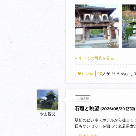
浜田城は今回2回目の攻城です。1回
前回、湊山に登り立派な石垣と眺
今回は感応寺にある米子城移築門
忠公の墓のお参りに来ました。
感応寺は鳥取県米子市砥園町に境内
0
村一忠が日長上人を招いて開いた
日長上人は日向上人を開祖、日朝
+ すべての写真を見る
れました。
1609年(慶長14年)に一忠が2
られました。
10
人が「いいね」し
♥ いいね
江戸時代に入ると徳川家康の側室で
に帰依したことで、徳川頼宣(初代
為、静岡、和歌山と共に日本法華
お城全般
感応寺山門は1863年(文久3年
石垣と眺望
門、上層部は真壁造り白漆喰仕上
(2026/05/29 訪問)
やま親父
伝えられています。
駅前のビジネスホテルから徒歩１
感応寺境内には一忠の五輪塔が建
日もサンセットを狙って老若男女
が、御影堂は1903年(明治42
った。
像三体)」として米子市指定史跡
+ 続きを読む