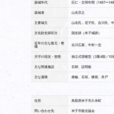
築城年代
応仁・文明年間（1467〜14
築城者
山名宗之
主要城主
山名氏、尼子氏、吉川氏、
文化財史跡区分
国史跡（米子城跡）
近年の主な復元・整
吉川広家、中村一忠
備
天守の現況・形態
独立式望楼型［3重4階／15
主な関連施設
石碑、説明板
主な遺構
曲輪、石垣、横堀、井戸
住所
鳥取県米子市久米町
問い合わせ先
米子市観光協会