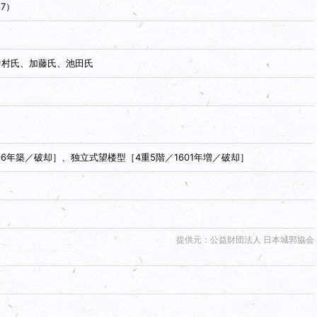
87）
中村氏、加藤氏、池田氏
96年築／破却］、独立式望楼型［4重5階／1601年増／破却］
提供元：公益財団法人 日本城郭協会