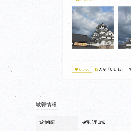
5月後半、米子城跡では、【オレ
2
12
人が「いいね」し
♥ いいね
城郭情報
城地種類
梯郭式平山城