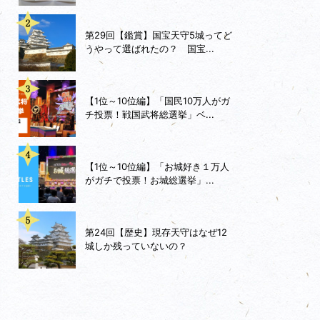
第29回【鑑賞】国宝天守5城ってど
うやって選ばれたの？ 国宝...
【1位～10位編】「国民10万人がガ
チ投票！戦国武将総選挙」ベ...
【1位～10位編】「お城好き１万人
がガチで投票！お城総選挙」...
第24回【歴史】現存天守はなぜ12
城しか残っていないの？