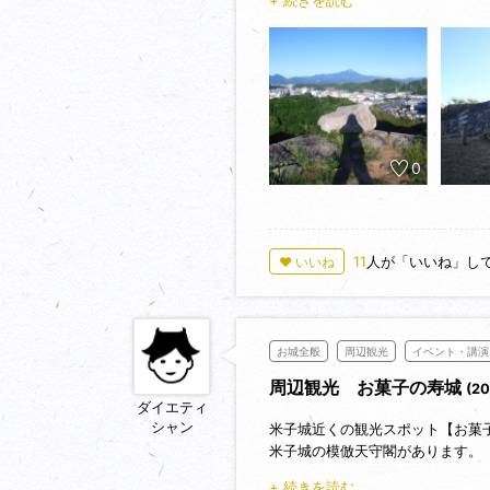
攻城時間は１５分くらいでした。
0
11
人が「いいね」し
♥ いいね
お城全般
周辺観光
イベント・講演
周辺観光 お菓子の寿城
(2
ダイエティ
シャン
米子城近くの観光スポット【お菓
米子城の模倣天守閣があります。
+ 続きを読む