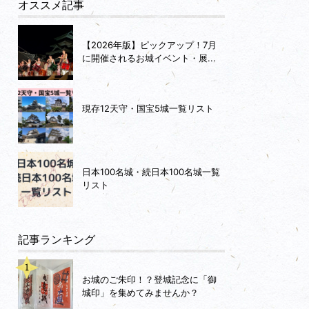
オススメ記事
【2026年版】ピックアップ！7月
に開催されるお城イベント・展...
現存12天守・国宝5城一覧リスト
日本100名城・続日本100名城一覧
リスト
記事ランキング
お城のご朱印！？登城記念に「御
城印」を集めてみませんか？