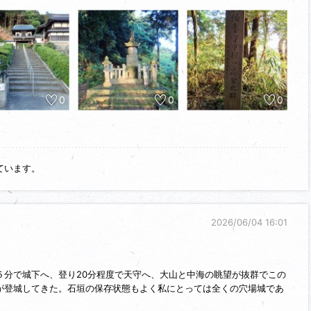
目は2019年11月07日に来ました。
望を楽しみました。
と感応寺南側の愛宕山にある伯耆米子長尾家墓所と伯耆米子藩主中村一
を構えている日蓮宗の寺院です。感応寺の創建は1600年(慶長5年)中
0
0
0
のが始まりと伝えられています。
上人を2世、自らを3世として寺観を整え中村一忠の菩提寺として庇護さ
0歳の若さで死去すると垂井勧解由、服部若狭の2人が殉死し3人が境内に葬
ています。
ある養珠院(お万の方)が日蓮宗(本山：身延山久遠寺・山梨県身延町)
紀州藩主：養珠院の長男・家康の10男)が紀州藩にも感応寺を創建した
三感応寺に数えられました。
2026/06/04 16:01
)の火災で類焼しなかった唯一の建物で一間一戸、入母屋、銅板葺、四脚楼
げ、花頭窓付、江戸時代末期に米子城の古材を再利用して建てられたと
５分で城下へ、登り20分程度で天守へ、大山と中海の眺望が抜群でこの
立され、一忠と殉死した２人の家臣の木像が御影堂に安置していました
が登城してきた。石垣の保存状態もよく私にとっては全くの穴場城であ
年)に朽ちた為、現在は本堂で祀られ、「中村一忠墓地(附：中村一忠主従木
に指定されているそうです。