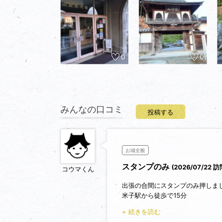
0
0
みんなの口コミ
投稿する
お城全般
スタンプのみ
(2026/07/22 訪
コウマくん
出張の合間にスタンプのみ押しま
米子駅から徒歩で15分
山陰歴史館の玄関にあり24Hいつ
+ 続きを読む