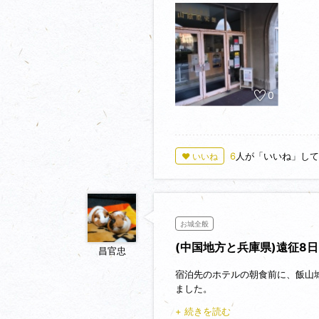
0
6
人が「いいね」して
♥ いいね
お城全般
(中国地方と兵庫県)遠征8
昌官忠
宿泊先のホテルの朝食前に、飯山
ました。
飯山城(城びと未登録 鳥取県米子
+ 続きを読む
３．３２８５０９)に着きました。