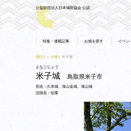
公益財団法人日本城郭協会 公認
特集・連載記事
お城を探す
イベン
城びと
お城
米子城
よなごじょう
米子城
鳥取県米子市
別名 : 久米城、湊山金城、湊山城
旧国名 : 伯耆