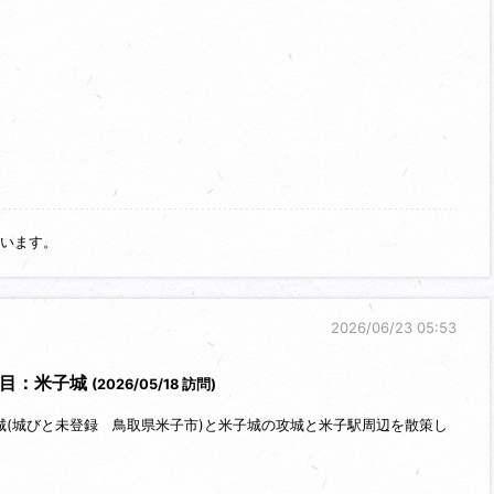
います。
2026/06/23 05:53
日目：米子城
(2026/05/18 訪問)
城(城びと未登録 鳥取県米子市)と米子城の攻城と米子駅周辺を散策し
市)から徒歩１０分くらいで、感応寺入口(３５．４２２９６９、１３