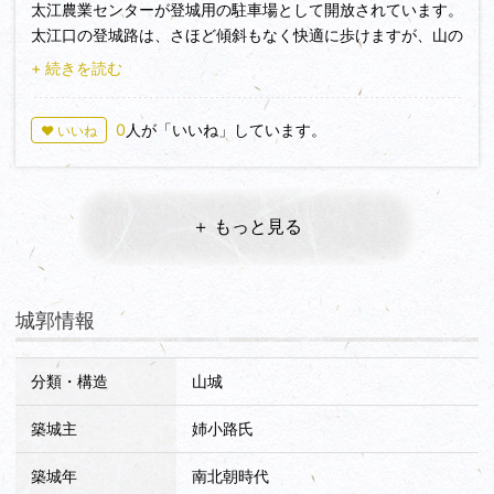
太江農業センターが登城用の駐車場として開放されています。
太江口の登城路は、さほど傾斜もなく快適に歩けますが、山の
北側の為、泥濘んだ箇所もあるので注意しましょう。
+ 続きを読む
主郭の西の郭群は、急な下り坂なので注意しましょう。但し見
応え充分です。
0
人が「いいね」しています。
♥ いいね
＋ もっと見る
城郭情報
分類・構造
山城
築城主
姉小路氏
築城年
南北朝時代