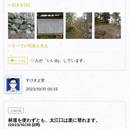
（1585）豊臣秀吉によって金森長近が三木氏を討伐した際、
+ 続きを読む
小島城も攻められ落城し、城主小島時光は討死したと案内板に
書かれています。麓から登山道が続いているようですが、時間
と体力の都合で（暑いのに日が短い）北側の林道を使って城址
のすぐそばまで行くことにします。まず害獣除けのゲートを開
6
1
0
0
いて舗装された林道を進みます。もちろんゲートはしっかりと
閉めておきます。思ったより道はしっかりしています。時々石
+ すべての写真を見る
が落ちているのが気になりますが、それさえクリアできれば問
題なく駐車場までたどり着きます。城跡は最高所の主郭を中心
19
人が「いいね」しています。
♥ いいね
に東側に東郭、やぐら台があり西に西郭があって、西郭の先端
部の周辺には石垣が良く残っています。その先はロープが張ら
れていて石が露出する急こう配になっています。降りた先は郭
すけきよ堂
になっていますがその先は遺構は見当たりません。あとから考
えると降りる先を間違えたようで、西側に降りていくと古城ま
2023/10/31 00:33
で行けたようですが、この日はここで切り上げました。
お城全般
林道を使わずとも、太江口は楽に登れます。
(2023/10/30 訪問)