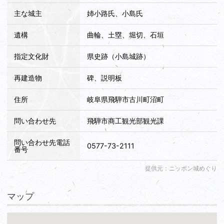
主な城主
姉小路氏、小島氏
遺構
曲輪、土塁、堀切、石垣
指定文化財
県史跡（小島城跡）
再建造物
碑、説明板
住所
岐阜県飛騨市古川町沼町
問い合わせ先
飛騨市商工観光部観光課
問い合わせ先電話
0577-73-2111
番号
提供元：ニッポン城めぐり
マップ