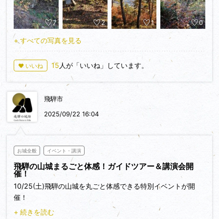
主郭部まで車で行けるようですが、古城跡の西端まで行くつも
りなので、そこからまた主郭部まで引き返すくらいなら山麓か
7
2
1
0
ら歩いて行こう、ということで、太江農業センター前の小島城
跡駐車場から登城開始。案内表示に従って進み、太江川を渡っ
+ すべての写真を見る
たところが太江口の登城口で、登ること10分あまりで尾根筋
の林道に到達。林道南側には幾条かの竪堀があるようですが、
15
人が「いいね」しています。
♥ いいね
草木に覆われていてよくわかりません。沼町口からの登城道と
の合流を過ぎると、林道から見上げる尾根筋に二条の堀切がか
すかに見えますが、これも藪化していてはっきりしません。さ
飛騨市
らに進んだ先の林道終点に駐車場が設けられています。駐車場
から主郭部に向かう前に北尾根へ。深さのある堀切で尾根筋を
2025/09/22 16:04
断ち切っていました。
主郭部の東端には櫓台がそびえ立っています。櫓台からは木々
お城全般
イベント・講演
の合間に南麓の沼町と宮川を見渡すことができました。櫓台の
飛騨の山城まるごと体感！ガイドツアー＆講演会開
南東部には東尾根に続く内枡形虎口がある…はずですが、ここ
催！
なんだろうけど…と藪の凹凸から推測できる程度です。東西に
10/25(土)飛騨の山城を丸ごと体感できる特別イベントが開
のびる主郭部の中央には一段高くに主郭があり、休憩所に説明
催！
板が設置されていました。主郭部の西端にも内枡形虎口が開口
+ 続きを読む
し、虎口の脇には未発達ながら算木積みの石垣が見られ、西辺