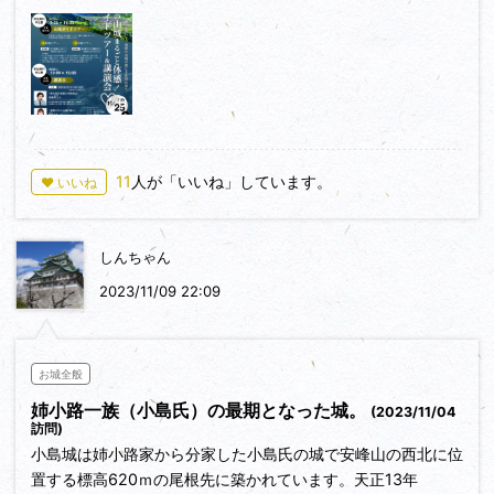
午前は山城ガイドと歩く古川城・小島城ツアーを開催！
から北にかけて石垣が積まれています。枡形虎口も算木積み石
山城を巡りながらその魅力や歴史を間近で感じられます。
垣も飛騨の山城には見られないもので、新たな統治者としての
金森氏の権威を示すための改修と考えられるんだとか。
午後からは、加藤理文氏、萩原さちこ氏による講演が行われま
0
す。
主郭部から尾根沿いに階段状に設けられた小曲輪群を下りて行
くと古城跡に至ります。当初は古城跡周辺のみだったのが東側
現地を歩き、専門家の話を聞くことで、飛騨の山城の奥深さと
へと拡張されて現在見られる縄張になったようです。古城跡の
楽しさを一日で体感できる内容です。ぜひお越しください。
11
人が「いいね」しています。
♥ いいね
防御施設は切岸や土塁、西端に堀切が見られるくらいで、なる
ほど確かに主郭部に比べると古い縄張のように思えます。そし
てそのまま西麓の杉崎口に下山しました。
日時
しんちゃん
2025年10月25日（土）
2023/11/09 22:09
草木に覆われて竪堀や堀切、枡形虎口が分かりづらくなってい
9:30～11:30 山城ガイドツアー（小島城ツアー・古川城ツア
るのは残念でしたが、思いのほかしっかり遺った金森氏改修の
ー）
石垣はなかなか見応えがありました。
13:00～15:00 講演会（加藤理文氏・萩原さちこ氏）
お城全般
※いずれも参加無料、事前申込が必要です。
姉小路一族（小島氏）の最期となった城。
(2023/11/04
訪問)
詳しくは、
小島城は姉小路家から分家した小島氏の城で安峰山の西北に位
https://www.city.hida.gifu.jp/soshiki/15/75510.html をご
置する標高620ｍの尾根先に築かれています。天正13年
覧ください。