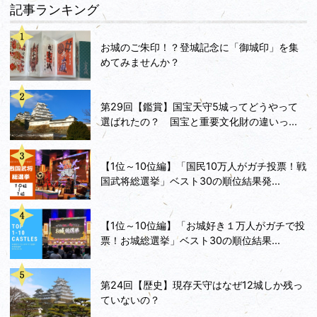
記事ランキング
お城のご朱印！？登城記念に「御城印」を集
めてみませんか？
第29回【鑑賞】国宝天守5城ってどうやって
選ばれたの？ 国宝と重要文化財の違いっ...
【1位～10位編】「国民10万人がガチ投票！戦
国武将総選挙」ベスト30の順位結果発...
【1位～10位編】「お城好き１万人がガチで投
票！お城総選挙」ベスト30の順位結果...
第24回【歴史】現存天守はなぜ12城しか残っ
ていないの？