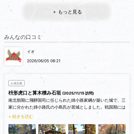
＋ もっと見る
みんなの口コミ
イオ
2026/06/05 08:21
お城全般
枡形虎口と算木積み石垣
(2025/11/15 訪問)
南北朝期に飛騨国司に任じられた姉小路家綱が築いた城で、三
家に分かれた姉小路氏の小島氏が居城としました。戦国期には
南飛騨から台頭してきた三木氏に従って存続しましたが、金森
+ 続きを読む
長近の飛騨攻めにより落城し、小島氏も滅亡しました。