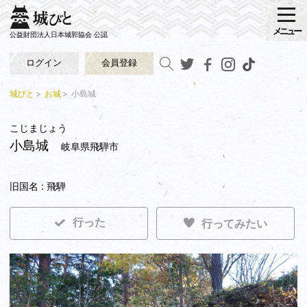
メニュー
公益財団法人日本城郭協会 公認
ログイン
会員登録
城びと
お城
小島城
こじまじょう
小島城
岐阜県飛騨市
旧国名 : 飛騨
行った
行ってみたい