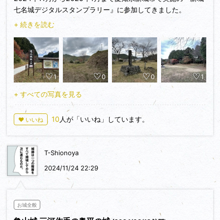
七名城デジタルスタンプラリー』に参加してきました。
+ 続きを読む
２城目は亀山城。
1
0
0
1
+ すべての写真を見る
10
人が「いいね」しています。
♥ いいね
T-Shionoya
2024/11/24 22:29
お城全般