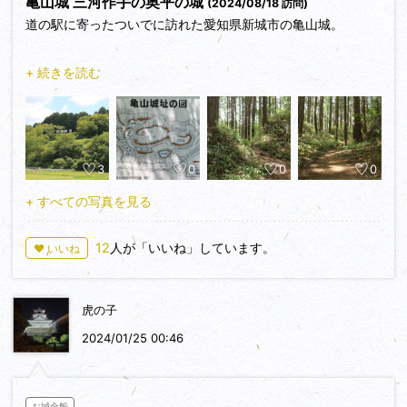
亀山城 三河作手の奥平の城
(2024/08/18 訪問)
道の駅に寄ったついでに訪れた愛知県新城市の亀山城。
三河山間部の作手盆地の南、比高約30mの丘に築かれた城。
+ 続きを読む
周辺の平地部には、複数の館跡も存在している模様。
1400年代初期から1573年までの奥平氏5代の居城と伝わる
が、発掘調査では明瞭な建物跡が発見されず、詰城のような軍
3
0
0
0
事施設と考えられているとのこと。
また1602年からの8年間は奥平信昌の四男松平忠明が作手藩
+ すべての写真を見る
の藩主を務めます。
12
人が「いいね」しています。
♥ いいね
現在は道の駅から本丸まで歩道が整備され、本丸を中心に堀や
土塁が残る土の城跡。
訪問時は整備された歩道の途中から堀底道と思われる本丸南側
虎の子
の堀で東曲輪方面へ。すると大手址の表示があり、そこを下り
て振り返ると東曲輪は立派な馬出の様。
2024/01/25 00:46
二の丸では表示がないものの、北側の枡形虎口のような窪みが
気になるところ。
本丸の土塁は高さがあり、西曲輪は本丸西側虎口の馬出。
お城全般