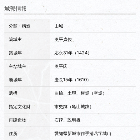
城郭情報
15:40つくで手作り村(道の駅)(路線ﾊﾞｽ)、16:12新城栄口・新
城駅口、16:41新城(JR)、17:16豊橋
分類・構造
山城
18:51豊橋(JR新幹線)、20:05品川
築城主
奥平貞俊
築城年
応永31年（1424）
主な城主
奥平氏
廃城年
慶長15年（1610）
遺構
曲輪、土塁、横堀（空堀）
指定文化財
市史跡（亀山城跡）
再建造物
石碑、説明板
住所
愛知県新城市作手清岳字城山