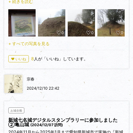
+ 続きを読む
0
0
0
0
+ すべての写真を見る
8
人が「いいね」しています。
♥ いいね
宗春
2024/12/10 22:42
お城全般
新城七名城デジタルスタンプラリーに参加しました
②亀山城
(2024/12/07 訪問)
2024年11月から2025年1月まで愛知県新城市で実施の『新城