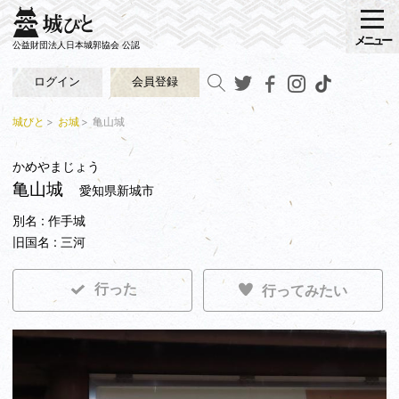
メニュー
公益財団法人日本城郭協会 公認
ログイン
会員登録
城びと
お城
亀山城
かめやまじょう
亀山城
愛知県新城市
別名 : 作手城
旧国名 : 三河
行った
行ってみたい