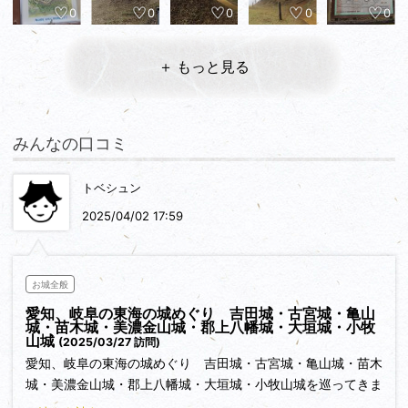
0
0
0
0
0
＋ もっと見る
みんなの口コミ
トベシュン
2025/04/02 17:59
お城全般
愛知、岐阜の東海の城めぐり 吉田城・古宮城・亀山
城・苗木城・美濃金山城・郡上八幡城・大垣城・小牧
山城
(2025/03/27 訪問)
愛知、岐阜の東海の城めぐり 吉田城・古宮城・亀山城・苗木
城・美濃金山城・郡上八幡城・大垣城・小牧山城を巡ってきま
した。