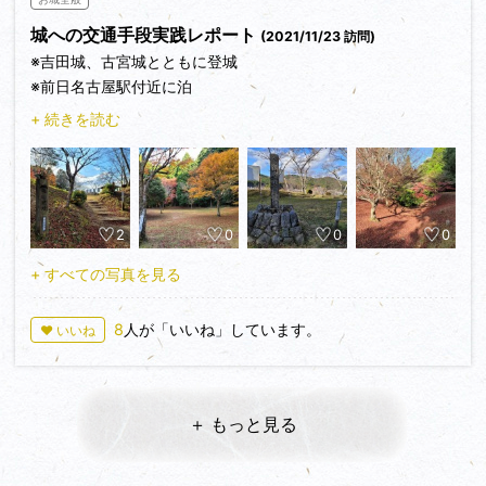
城への交通手段実践レポート
(2021/11/23 訪問)
大きな城ではありませんが、予想以上に見応えのある私の城郭
※吉田城、古宮城とともに登城
巡りの186城目でした。
※前日名古屋駅付近に泊
+ 続きを読む
8:03名鉄名古屋(名鉄特急)、8:58豊橋
（徒歩20分）豊橋市役所展望室(13F 続百名城スタンプ
8:00-22:00) ＋ 吉田城跡
2
0
0
0
10:42豊橋(JR)、11:18新城
(徒歩4分)大善寺 家康の娘亀姫のお墓があります（時間が
+ すべての写真を見る
あればどうぞ）
8
人が「いいね」しています。
♥ いいね
12:06(大善寺から徒歩1分)新城栄口・新城駅口(路線ﾊﾞｽ)、
12:43作手高里
(徒歩3分)作手歴史民俗資料館(続百名城スタンプ 10:00-
15:00火休)
＋ もっと見る
(資料館から徒歩13分)古宮城跡
＋周辺城跡散策(川尻城址、塞の神城址、石橋城址、(古宮城か
ら徒歩8分)亀山城址）