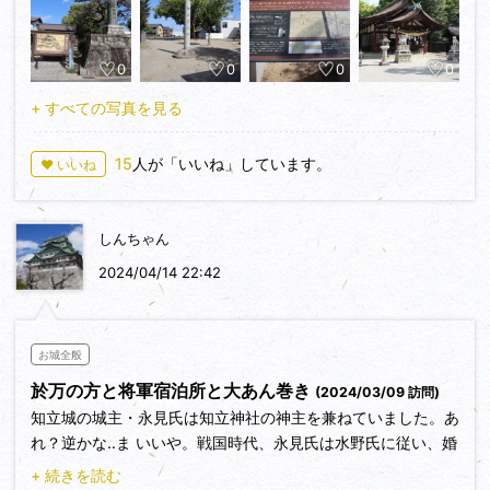
<感想>岡崎平野・知多半島ちょこ城巡りの旅４城目。城びと
の城郭情報によると知立城は平安時代に永見貞春によって築城
0
0
0
0
されたとあります。永見氏は代々、知立神社の神主で神社の南
側にあるわずかに高台になっている場所に城郭居館を構えたと
+ すべての写真を見る
思われます。戦国時代には永見氏は周辺豪族（特に水野氏）と
血縁関係を深めます。桶狭間の戦いで今川義元が討たれると、
15
人が「いいね」しています。
♥ いいね
追ってきた織田軍によって知立城は落城します。この地は江戸
時代には池鯉鮒宿の宿場町になっています。
まず、池鯉鮒本陣跡の石碑を見に行き、知立古城址に行きま
しんちゃん
した。現地は公園広場になっていて、遺構は残されていません
が、城址の場所は東西に少し長い高台になっていて立地の状態
2024/04/14 22:42
は分かります。次に知立神社に行きました。重要文化財である
1509年再建の神宮寺多宝塔があり見応えありました。
お城全般
<満足度>◆◇◇
於万の方と将軍宿泊所と大あん巻き
(2024/03/09 訪問)
知立城の城主・永見氏は知立神社の神主を兼ねていました。あ
れ？逆かな‥ま いいや。戦国時代、永見氏は水野氏に従い、婚
姻関係により、繋がりを深めました。結城秀康の母の、お万の
+ 続きを読む