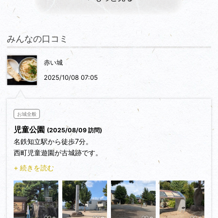
みんなの口コミ
赤い城
2025/10/08 07:05
お城全般
児童公園
(2025/08/09 訪問)
名鉄知立駅から徒歩7分。
西町児童遊園が古城跡です。
立派な石碑と江戸時代の様子を伝える屏風の絵を描いた案内板
+ 続きを読む
が立っています。
周囲より少し高くなっていますが遺構は無さそうです。
桶狭間の戦いで今川方の城として機能していました。