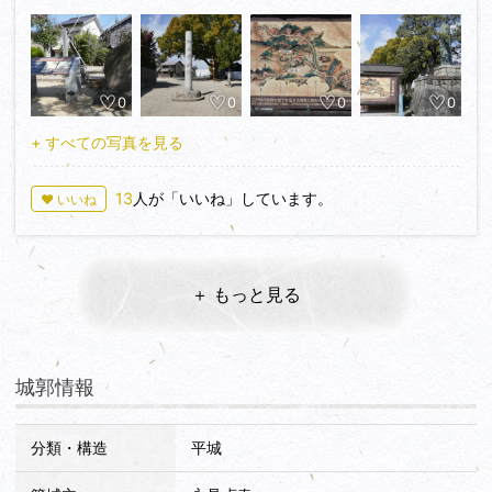
方は永野貞英の娘で、母は水野忠政の娘ということです。
桶狭間の合戦の際には一時、今川義元の本陣が置かれますが、
義元が討たれると城は織田方によって落城したそうです。天正
年間（1573～1592）に刈谷城主・水野忠重によって城址に御
0
0
0
0
殿が築かれ、寛永年間（1624～44）に松平主殿守が増築を行
い、将軍の宿泊所とされましたが、元禄12年の地震によって
+ すべての写真を見る
倒壊したそうです。
城址は小高い場所にあり児童公園となっています。知立神社に
13
人が「いいね」しています。
♥ いいね
は於万の方の像がありました。大河と同じくなかなかの美人で
す。神社から城址に向かう途中に元祖大あん巻き・松屋本家が
あったので私はアイスあん巻きを買いました。許可を得たので
掲載させていただきます。この時分はアイスはまだちょっと早
＋ もっと見る
かったですが美味しかったです。この時分から一月ちょっとで
すっかり暑くなりました。
‥あん巻きをひらがなで入力すると差別用語としてNGがでま
城郭情報
す。営業妨害ですよ。
分類・構造
平城