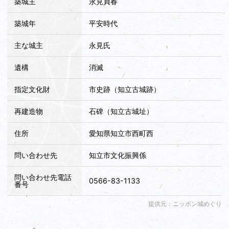
築城主
永見貞春
築城年
平安時代
主な城主
永見氏
遺構
消滅
指定文化財
市史跡（知立古城跡）
再建造物
石碑（知立古城址）
住所
愛知県知立市西町西
問い合わせ先
知立市文化振興係
問い合わせ先電話
0566-83-1133
番号
提供元：ニッポン城めぐり