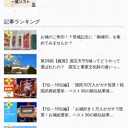
記事ランキング
お城のご朱印！？登城記念に「御城印」を集
めてみませんか？
第29回【鑑賞】国宝天守5城ってどうやって
選ばれたの？ 国宝と重要文化財の違いっ...
【1位～10位編】「国民10万人がガチ投票！戦
国武将総選挙」ベスト30の順位結果発...
【1位～10位編】「お城好き１万人がガチで投
票！お城総選挙」ベスト30の順位結果...