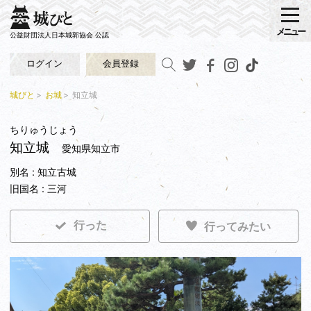
メニュー
公益財団法人日本城郭協会 公認
ログイン
会員登録
城びと
お城
知立城
ちりゅうじょう
知立城
愛知県知立市
別名 : 知立古城
旧国名 : 三河
行った
行ってみたい