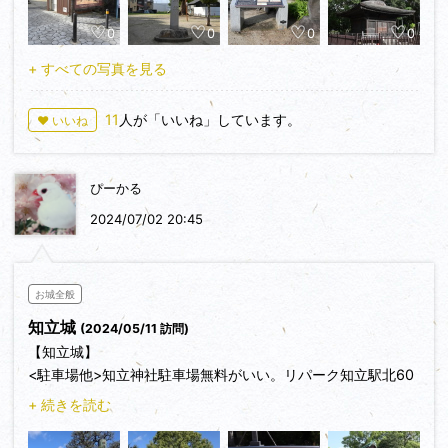
0
0
0
0
+ すべての写真を見る
11
人が「いいね」しています。
♥ いいね
ぴーかる
2024/07/02 20:45
お城全般
知立城
(2024/05/11 訪問)
【知立城】
<駐車場他>知立神社駐車場無料がいい。リパーク知立駅北60
分220円に駐車しました。
+ 続きを読む
<交通手段>車