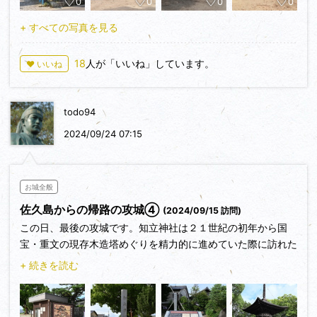
0
0
0
0
江戸時代には将軍が上洛する際の宿泊所となり、旧東海道が直
ぐ側を通ります。
+ すべての写真を見る
旧東海道は公園の北東でクランクしており城の匂いもします。
この道を少し北に曲がり進むと知立神社があります。
18
人が「いいね」しています。
♥ いいね
先述の説明板にも描かれていました。
ここには於万の方の石碑があります。
結城秀康の母、於万の方の実家でもあり、東海道三社の一つに
todo94
も数えられる立派な神社でした。
2024/09/24 07:15
出張の後延泊しての城めぐりはここまで。
猛暑でバテたのとスマホの充電も怪しくなったので名駅まで戻
ります。
お城全般
新幹線までの時間はビールでクールダウンしたことは言うまで
佐久島からの帰路の攻城④
(2024/09/15 訪問)
もありません🍻
この日、最後の攻城です。知立神社は２１世紀の初年から国
宝・重文の現存木造塔めぐりを精力的に進めていた際に訪れた
【見どころ】
ことがありましたが、古城址は初めてです。旧東海道を散策し
・側を通る旧東海道のクランク
+ 続きを読む
つつ本陣跡迄、脚を伸ばしてみました。
・知立神社