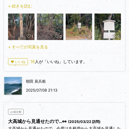
今川軍の松平元康の軍勢に攻められ全滅しました。
+ 続きを読む
頂部に主郭が設けられ、周囲に腰郭が配されたシンプルな形状
ですが、周囲を宅地に囲まれた急坂の上にその状態を保ってい
るのが少し驚きです。さすが名古屋は緑区です。
1
0
0
0
+ すべての写真を見る
16
人が「いいね」しています。
♥ いいね
朝田 辰兵衛
2025/07/08 21:13
お城全般
大高城から見通せたので…👀
(2025/03/22 訪問)
大高城から見通せたので，今度は丸根砦から大高城を見通した