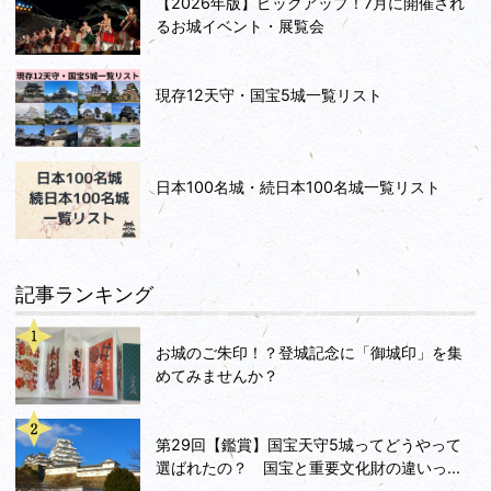
【2026年版】ピックアップ！7月に開催され
るお城イベント・展覧会
現存12天守・国宝5城一覧リスト
日本100名城・続日本100名城一覧リスト
記事ランキング
お城のご朱印！？登城記念に「御城印」を集
めてみませんか？
第29回【鑑賞】国宝天守5城ってどうやって
選ばれたの？ 国宝と重要文化財の違いっ...