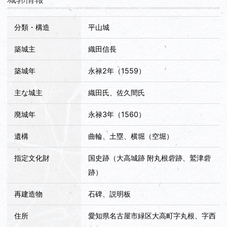
の城郭巡りの204城目でした。
分類・構造
平山城
築城主
織田信長
築城年
永禄2年（1559）
主な城主
織田氏、佐久間氏
廃城年
永禄3年（1560）
遺構
曲輪、土塁、横堀（空堀）
指定文化財
国史跡（大高城跡 附丸根砦跡、鷲津砦
跡）
再建造物
石碑、説明板
住所
愛知県名古屋市緑区大高町字丸根、字西