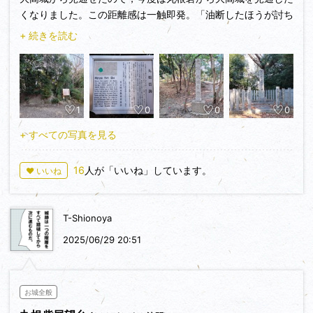
くなりました。この距離感は一触即発。「油断したほうが討ち
取られるだろう…」と，想像を巡らせました。
+ 続きを読む
歴史の結果は大高城の勝ちでしたが…。
にのまるさんへ…
私と入れ替わりで新潟入りされたんですね。残るは羽越本線の
1
0
0
0
みで，新潟県内を完乗するのではないでしょうか…？
さて，「潤」はここ数年で燕の地位を確立させました。それま
+ すべての写真を見る
で燕といえば「抗州飯店」。個人的にはここのギョーザがスキ
でした。抗州飯店は店舗が火災に遭ったことで衰退しておりま
16
人が「いいね」しています。
♥ いいね
す。
新潟県のラーメンは地域によって多種多様です。個人的には上
越「松茶屋」の豚汁ラーメンがスキです。上越ではラーメンの
T-Shionoya
あとにソフトクリームを食べる文化があり，ほとんどのラーメ
ン屋さん店内で注文できます。健康診断前は控えなければいけ
2025/06/29 20:51
ませんが…<笑>。
画像がなくてスミマセン。
お城全般