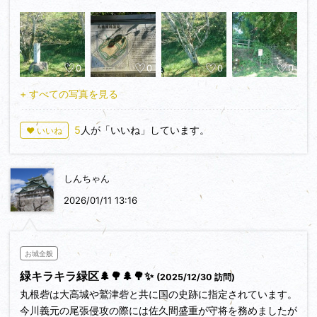
0
0
0
0
+ すべての写真を見る
5
人が「いいね」しています。
♥ いいね
しんちゃん
2026/01/11 13:16
お城全般
緑キラキラ緑区🌲🌳🌲🌳✨️
(2025/12/30 訪問)
丸根砦は大高城や鷲津砦と共に国の史跡に指定されています。
今川義元の尾張侵攻の際には佐久間盛重が守将を務めましたが