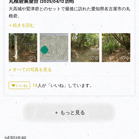
丸根砦展望台
(2025/04/12 訪問)
大高城や鷲津砦とのセットで最後に訪れた愛知県名古屋市の丸
根砦。
+ 続きを読む
大高城の東約800m。大高城とは大高川で分断された標高
30m少々の丘陵の、南へ伸びた尾根の先端に築かれた砦。
大高城から東へ伸びる大高道を監視するポジション。
1
0
0
0
織田信秀(信長の父)の死後、今川方に奪われた大高城を奪還す
るため信長が築いた砦の1つで、佐久間盛重が布陣したが、松
+ すべての写真を見る
平元康(徳川家康)の攻撃により桶狭間の決戦の朝に絶滅したと
のこと。
14
人が「いいね」しています。
♥ いいね
現在は、大高城や鷲津砦と共に国の史跡となり、緑地保全地区
として管理されている砦跡。
実際に訪れると、鷲津砦同様に丘の登り坂が非常に急峻。
＋ もっと見る
その名の通りの丸い敷地に、1～2段の腰曲輪状の平場が部分
的に存在。
頂上部は木々に覆われているものの、堀跡のような遊歩道は東
から西の大高城まで眺望がきき、展望台のように感じられた私
城郭情報