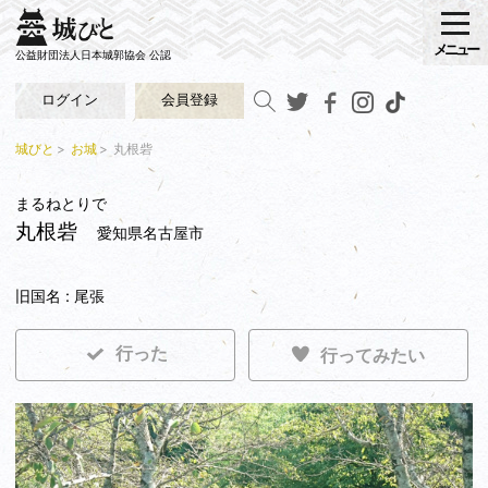
メニュー
公益財団法人日本城郭協会 公認
ログイン
会員登録
城びと
お城
丸根砦
まるねとりで
丸根砦
愛知県名古屋市
旧国名 : 尾張
行った
行ってみたい