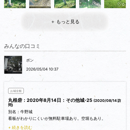
0
0
0
0
0
＋ もっと見る
みんなの口コミ
ボン
2026/05/04 10:37
お城全般
丸根砦：2020年8月14日：その他城-25
(2020/08/14 訪
問)
別名：牛野城
看板がわかりにくいが無料駐車場あり。空堀もあり。
かつては、矢作川わきの急峻な崖の上のイメージ。
+ 続きを読む