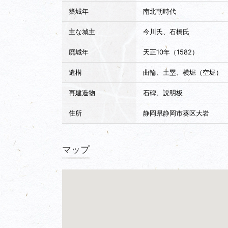
築城年
南北朝時代
主な城主
今川氏、石橋氏
廃城年
天正10年（1582）
遺構
曲輪、土塁、横堀（空堀）
再建造物
石碑、説明板
住所
静岡県静岡市葵区大岩
マップ