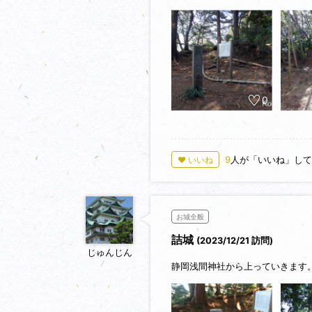
0
9
人が「いいね」して
♥ いいね
お城全般
詰城
(2023/12/21 訪問)
じゅんじん
静岡浅間神社から上っていきます