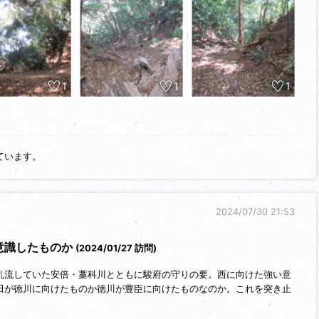
多く写真では伝わりにくいですが、見事な大堀切です。他にハイキング
岡の山城ベスト５０を歩く」（サンライズ出版）を読むと尾根を遮断す
、西側の一本確認されているとの記載がありました。歩いていて南側一
う一本はどこのことだったのかわかりません。
土塁、竪堀、曲輪の跡も残り楽しめました。
1
1
1
・浅間神社バス停下車。目の前が登城口のある静岡浅間神社です。
ています。
2024/07/30 21:53
意識したものか
(2024/01/27 訪問)
乱流していた安倍・藁科川とともに駿府の守りの要。西に向けた強い意
田が徳川に向けたものか徳川が豊臣に向けたものなのか。これを突き止