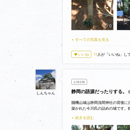
0
+ すべての写真を見る
11
人が「いいね」し
♥ いいね
お城全般
静岡の語源だったりする。
しんちゃん
賤機山城は静岡浅間神社の背後に
築かれた今川氏の詰めの城です。
象徴的な山でもあると言えるので
+ 続きを読む
ようで冬場でも結構な人が登って
城址碑があり土塁も一部残ってい