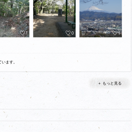
スが可能です。途中大きな堀切で遮られ難儀しましたが
た。今川館の詰めの城にしては、いささか洗練されて
今川方の山城ってあまり手の込んだ造りではないんですね。
比べるとおよよになるんですね。くわばらくわばら‥
1
0
1
ています。
＋ もっと見る