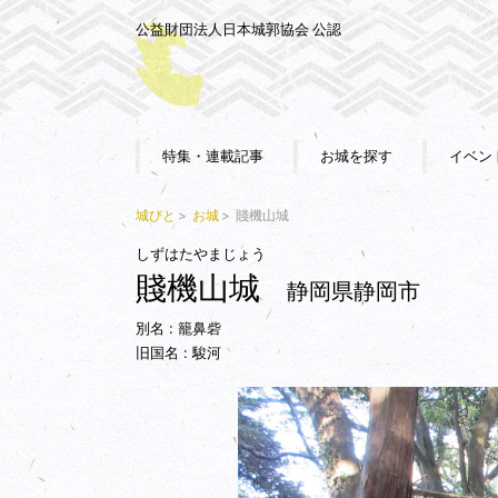
公益財団法人日本城郭協会 公認
特集・連載記事
お城を探す
イベン
城びと
お城
賤機山城
しずはたやまじょう
賤機山城
静岡県静岡市
別名 : 籠鼻砦
旧国名 : 駿河