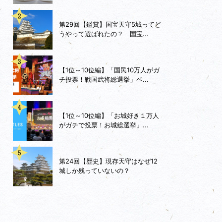
第29回【鑑賞】国宝天守5城ってど
うやって選ばれたの？ 国宝...
【1位～10位編】「国民10万人がガ
チ投票！戦国武将総選挙」ベ...
【1位～10位編】「お城好き１万人
がガチで投票！お城総選挙」...
第24回【歴史】現存天守はなぜ12
城しか残っていないの？