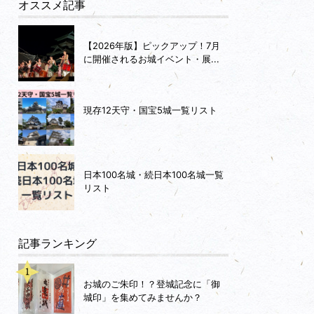
オススメ記事
【2026年版】ピックアップ！7月
に開催されるお城イベント・展...
現存12天守・国宝5城一覧リスト
日本100名城・続日本100名城一覧
リスト
記事ランキング
お城のご朱印！？登城記念に「御
城印」を集めてみませんか？