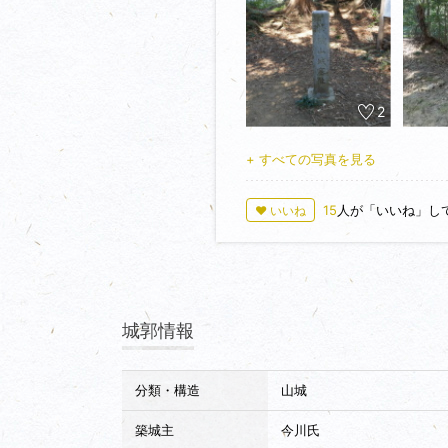
あり、賎機山城の城域からアクセ
郭までたどり着くことが出来まし
いない気がしますが良く考えたら
武田や北条の山城が凄すぎるので
2
+ すべての写真を見る
15
人が「いいね」し
♥ いいね
城郭情報
分類・構造
山城
築城主
今川氏