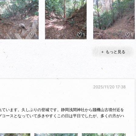
1
1
1
＋ もっと見る
2025/11/20 17:38
ています。久しぶりの登城です。静岡浅間神社から賤機山古墳付近を
グコースとなっていて歩きやすくこの日は平日でしたが、多くの方がハ
ただ今回の目標は籠鼻砦方面にある大堀切を見ることなので一通り散策
外れて西側の尾根降りて行きました。道は途中から不明瞭になり竹に巻
ロープが頼りとなります。迷うことはありませんが、少し藪になってい