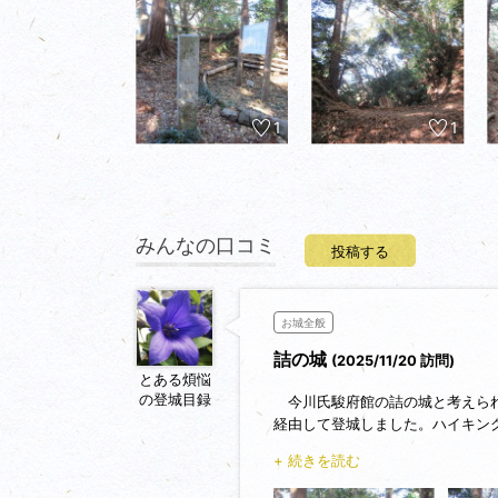
1
1
みんなの口コミ
投稿する
お城全般
詰の城
(2025/11/20 訪問)
とある煩悩
の登城目録
今川氏駿府館の詰の城と考えられ
経由して登城しました。ハイキン
イキングを楽しんでみえました。
+ 続きを読む
した後、ハイキングコースからは
かれたテープや時々登場するトラ