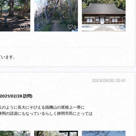
0
0
0
ています。
2023/09/30 20:41
(2021/02/28 訪問)
丘のように長大にそびえる賎機山の尾根上一帯に
静岡の語源にもなっているらしく静岡市民にとっては
はないでしょうか。ハイキングコースになっている
おりました。いくつか扁平地が存在し、本丸には
るようです。南西側に張り出した尾根には籠鼻砦が