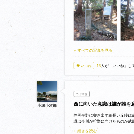
るところもありました。竹なども
コースにも堀切はあります。「静
る堀切は北側に一本、南側に二本
本は確認できましたが、南側のも
籠鼻砦方面以外は概ね歩きやすく
1
JR静岡駅よりバスに乗り赤鳥居
+ すべての写真を見る
13
人が「いいね」し
♥ いいね
つぶやき
西に向いた意識は誰が誰を
小城小次郎
静岡平野に突き出す細長い丘陵は
識は今川が狩野に向けたものか武
められたら面白いぞ。
+ 続きを読む