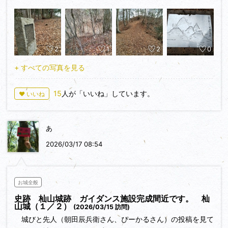
に立ちふさがっています。南側は断崖になっています。落城
時、夫人や女房たちが、この岩に袿をかけて飛び降りたとの言
い伝えがあります。
本丸付近はやや広く、帯郭や小郭が点在します。北に下ると
2
1
2
0
東御殿があります。ここからも下山できますが、犬戻り駒返し
の岩場に行きたいので、再び、本丸へ。東御殿から見ても、そ
+ すべての写真を見る
ちら方向の尾根がかっくんと落ちています。本丸から100mほ
ど下ると、写真10の標識あり。「はしご有り 足元注意」の
15
人が「いいね」しています。
♥ いいね
標柱が傾いている時点で、もう怖いです。写真9のような鉄梯
子が2段設置されています。急なのも怖いけど、降りた先が狭
く、すぐに断崖なのがとても怖いです。犬戻り駒返しを超えて
あ
も城域は続きます。東西に150mほどある細い尾根上の平坦面
にも途中三か所に堀切が設けられています。東端に下山道があ
2026/03/17 08:54
り、急ではあるが、岩場がない道で、麓の花はす温泉裏に降り
ました。
お城全般
史跡 杣山城跡 ガイダンス施設完成間近です。 杣
山城（１／２）
(2026/03/15 訪問)
城びと先人（朝田辰兵衛さん、ぴーかるさん）の投稿を見て