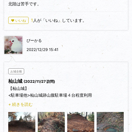
北陸は苦手です。
トの瘦せ尾根や崖を伝って行きます。姫穴、殿池を経て、西御
殿跡の郭に至ります。既に結構、怖いですが、この後、もっと
怖い場所に行きます。ちなみに、花はす温泉は、まわりに広い
1
人が「いいね」しています。
♥ いいね
蓮池があり、各種の蓮が育てられている名所のようです。
ぴーかる
2022/12/29 15:41
お城全般
杣山城
(2022/11/27 訪問)
【杣山城】
<駐車場他>杣山城跡山腹駐車場４台程度利用
<交通手段>車
+ 続きを読む
<見所>堀切・土塁・建物跡
<感想>杣山城の築城は平安時代初期に源頼親が城郭を築いた
という伝承が残っていますが、鎌倉時代の中期に瓜生衛により