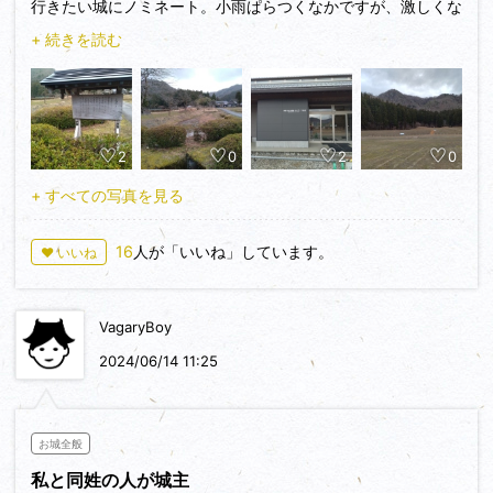
行きたい城にノミネート。小雨ぱらつくなかですが、激しくな
らず、攻略してきました。下調べしている中で、南越前町教育
+ 続きを読む
委員会「史跡 杣山城跡整備基本計画」（2019年）を発見。
正確な縄張り図も掲載されており、参考にしました。展示資料
館も作るとあって、本当に建てるのかなあと思いましたが、現
地を訪れると、完成間近の「史跡 杣山城跡 ガイダンス施
2
0
2
0
設」ができてました。
北陸街道に口を開く阿久和谷の入り口に二の城戸を設けて、
+ すべての写真を見る
数百ｍの谷幅全部を塞いでいます。一乗谷みたいです。杣山か
らの尾根に挟まれた少し開けた平地に居館跡があり、この手前
16
人が「いいね」しています。
♥ いいね
に上記のガイダンス施設や駐車場が設けられています。居館跡
の奥の害獣除けの柵を開けて、登城開始です。登場口はここと
西の林道（中腹に駐車場あり）、東の花はす温泉脇からの三か
VagaryBoy
所あり、山腹でも繋がっています。下から杣山を見上げると絶
壁が見えます。教育委員会資料の地質図解説では、杣山はチャ
2024/06/14 11:25
ート層を頁岩層が挟んだ構造になっており、境界は断層。硬い
チャート層が崖を作っていると。杣山城の前に登城したひうち
城もチャートですね。山の上に池（殿池、写真10）があるよ
お城全般
うにけっこう高い位置から豊富に水が湧き出ており、頁岩を侵
私と同姓の人が城主
食して深い谷を作っています。居館跡からの道は残ったチャー