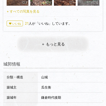
7
1
1
0
瓜生氏の居城としての再築がされているので山城と山麓居館の
原型はこの時築造されたと思います。南北朝時代の城主瓜生保
+ すべての写真を見る
の時に新田義貞軍を受け入れ合戦の場となります。戦国時代に
は朝倉氏家臣が入城したり一向一揆軍が立て籠もったりしまし
21
人が「いいね」しています。
♥ いいね
た。
先に山麓居館跡を見ました。横に広い石積みの段状の居館跡
が残っています。整備工事中でしたが日曜だったので十分内部
散策できました。山麓には二ノ城戸外濠跡があります。山麓居
＋ もっと見る
館跡からも登山口がありますがこの日は既に山城４城目で流石
に無理、山腹駐車場に駐車し攻城しました。城跡は西御殿跡の
曲輪群、本丸の曲輪群、東御殿跡の曲輪群とに離れて分かれて
おりそこに至る尾根や曲輪群をむすぶ尾根には無数に堀切があ
城郭情報
ります。西御殿跡・東御殿跡の主要部の曲輪には建物跡の石列
が残っていて薄っすら顔を出しています。主郭にもあるはずで
分類・構造
山城
すが埋まっているようです。西御殿と本丸を結ぶ尾根上に袿掛
岩という巨石岩場があります。城主瓜生保の時の籠城戦で奥
築城主
瓜生衡
方・侍女が袿を岩に掛けて飛び降りたといわれ、のぞき込んだ
ら本当に垂直に切り立った岩場は怖くて落ちたら最後ヤバいで
築城年
鎌倉時代後期
す。