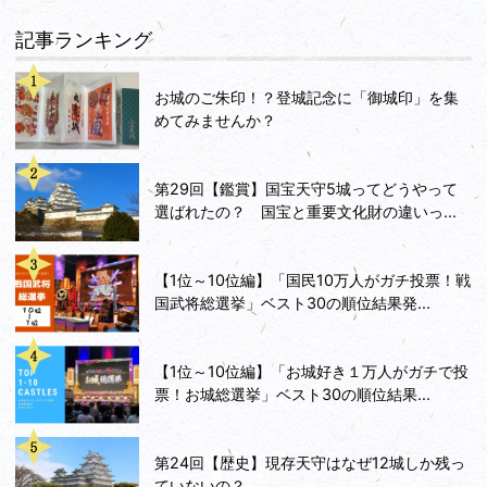
記事ランキング
お城のご朱印！？登城記念に「御城印」を集
めてみませんか？
第29回【鑑賞】国宝天守5城ってどうやって
選ばれたの？ 国宝と重要文化財の違いっ...
【1位～10位編】「国民10万人がガチ投票！戦
国武将総選挙」ベスト30の順位結果発...
【1位～10位編】「お城好き１万人がガチで投
票！お城総選挙」ベスト30の順位結果...
第24回【歴史】現存天守はなぜ12城しか残っ
ていないの？