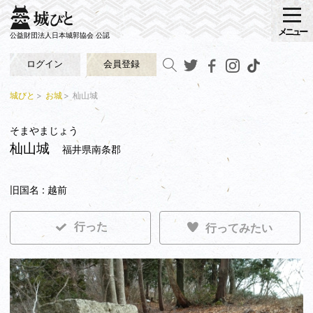
メニュー
公益財団法人日本城郭協会 公認
ログイン
会員登録
城びと
お城
杣山城
そまやまじょう
杣山城
福井県南条郡
旧国名 : 越前
行った
行ってみたい