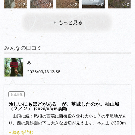
2
1
2
0
0
＋ もっと見る
みんなの口コミ
あ
2026/03/18 12:56
お城全般
険しいにもほどがある が、落城したのか。杣山城
（２／２）
(2026/03/15 訪問)
山頂に続く尾根の西端に西御殿を含む大小１７の平坦地があ
り、西の急斜面の下に大きな堀切が見えます。本丸まで300m
ほどあります。途中に袿掛岩と名付けられた岩場があり、尾根
+ 続きを読む