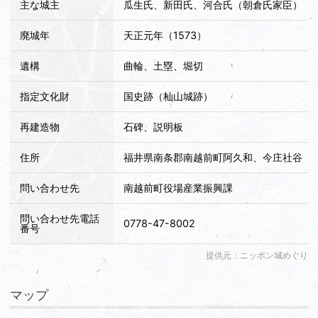
山腹駐車場からは西御殿跡⇒本丸跡⇒東御殿跡にたどり着き
主な城主
瓜生氏、新田氏、河合氏（朝倉氏家臣）
ますが山腹からでも東御殿跡までは相当な距離があります。朝
田辰兵衛さんも福井県で一番行きたいと思っていた城だけあっ
廃城年
天正元年（1573）
て十分な見応えと攻め応えのある山城でした。
遺構
曲輪、土塁、堀切
<満足度>◆◆◆
指定文化財
国史跡（杣山城跡）
再建造物
石碑、説明板
住所
福井県南条郡南越前町阿久和、今庄社谷
問い合わせ先
南越前町役場産業振興課
問い合わせ先電話
0778-47-8002
番号
提供元：ニッポン城めぐり
マップ