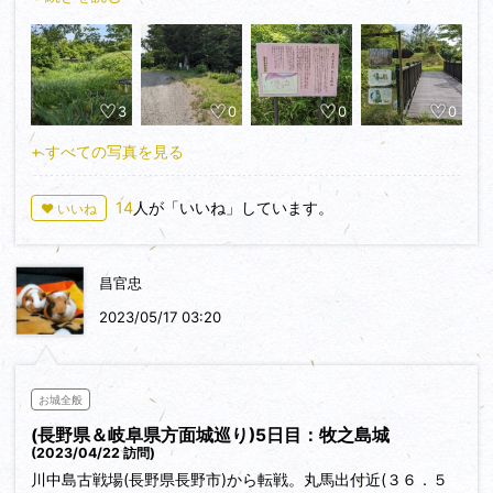
車スペースがあります。案内板も整備され、三日月堀もよく形
が残っていて甲州流築城術の見応えあり。丸馬出と本丸千人桝
形をつなぐ橋は老朽化したのか撤去されており、二ノ丸側から
本丸に向かいました。この城は土塁や水堀、空堀がよく残って
3
0
0
0
いますが、特に本丸の桝形は見事です。土塁に上がり見ること
をおすすめします。この城から2キロ先に北アルプスの山がよ
+ すべての写真を見る
く見える上の平展望台があるのですが、生憎晴れていても雲が
多く見えそうに無いため断念。春先か晩秋にもう一度登城しよ
14
人が「いいね」しています。
♥ いいね
うと思います。
昌官忠
2023/05/17 03:20
お城全般
(長野県＆岐阜県方面城巡り)5日目：牧之島城
(2023/04/22 訪問)
川中島古戦場(長野県長野市)から転戦。丸馬出付近(３６．５