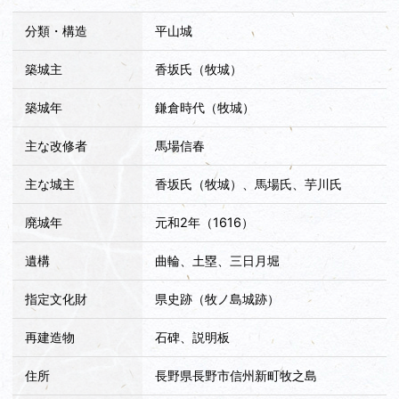
分類・構造
平山城
築城主
香坂氏（牧城）
築城年
鎌倉時代（牧城）
主な改修者
馬場信春
主な城主
香坂氏（牧城）、馬場氏、芋川氏
廃城年
元和2年（1616）
遺構
曲輪、土塁、三日月堀
指定文化財
県史跡（牧ノ島城跡）
再建造物
石碑、説明板
住所
長野県長野市信州新町牧之島