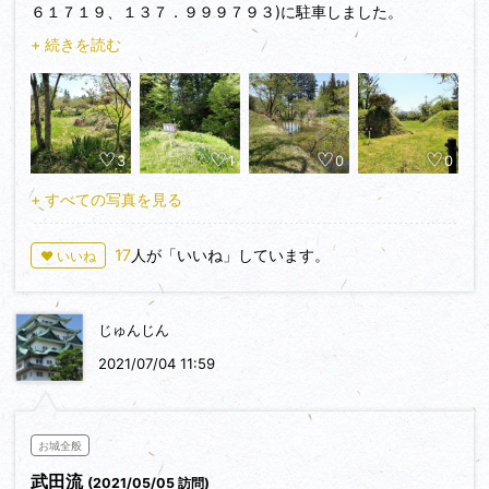
６１７１９、１３７．９９９７９３)に駐車しました。
+ 続きを読む
築城年代は定かではないようですが、香坂氏によって築かれた
と云われています。
滋野系香坂氏代々の居城でしたが、川中島合戦で上杉氏に通じ
たため、1561年(永禄4年)武田信玄によって香坂氏は誅され、
3
1
0
0
その名跡は娘婿の春日弾正虎綱が継ぎました。
その後、深志城主馬場信房によって牧之島城は改修され馬場信
+ すべての写真を見る
房が城代となります。
1575年(天正3年)長篠合戦で馬場信房が討死すると、翌年には
17
人が「いいね」しています。
♥ いいね
その子馬場昌房が城将となり、上尾城主の平林正恒も在城しま
した。
1582年(天正10年)武田氏が滅亡すると、上杉景勝が牧之島城
じゅんじん
を奪い芋川親正を置いた守らせますが、1598年(慶長3年)上杉
氏の会津転封により移っていきました。
2021/07/04 11:59
1603年(慶長8年)松平忠輝が松代城主となると家老を置いて守
られせますが、1615年(元和元年)の一国一城令によって廃城と
なりました。
お城全般
武田流
(2021/05/05 訪問)
丸馬出しや三日月堀など、武田流の築城跡が残っています。