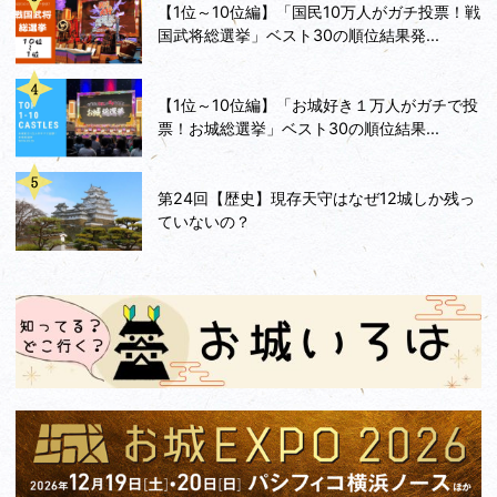
【1位～10位編】「国民10万人がガチ投票！戦
国武将総選挙」ベスト30の順位結果発...
【1位～10位編】「お城好き１万人がガチで投
票！お城総選挙」ベスト30の順位結果...
第24回【歴史】現存天守はなぜ12城しか残っ
ていないの？