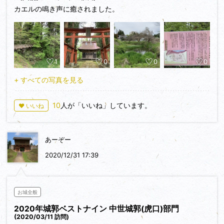
カエルの鳴き声に癒されました。
遺構が見やすいよう整備されており、説明板も多いです。
小規模ながら素晴らしい史跡公園です。
攻城時間は２０分くらいでした。次の攻城先＝仁科城に向かい
ました。
1
0
0
0
+ すべての写真を見る
10
人が「いいね」しています。
♥ いいね
あーぞー
2020/12/31 17:39
お城全般
2020年城郭ベストナイン 中世城郭(虎口)部門
(2020/03/11 訪問)