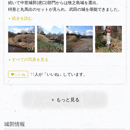
続いて中世城郭(虎口)部門からは牧之島城を選出。
枡形と丸馬出のセットが見られ、武田の城を堪能できました。
城は整備されているので季節関係なく楽しめそうです。篠ノ井
+ 続きを読む
駅から本数の少ないバスで向かったのですが乗客はほぼゼロ。
緊急事態宣言が発令される前のことなので本当に利用者が少な
いのでしょう。公共交通機関で廻っている方はコロナが収まっ
たらお早めに。
1
1
0
0
+ すべての写真を見る
11
人が「いいね」しています。
♥ いいね
＋ もっと見る
城郭情報