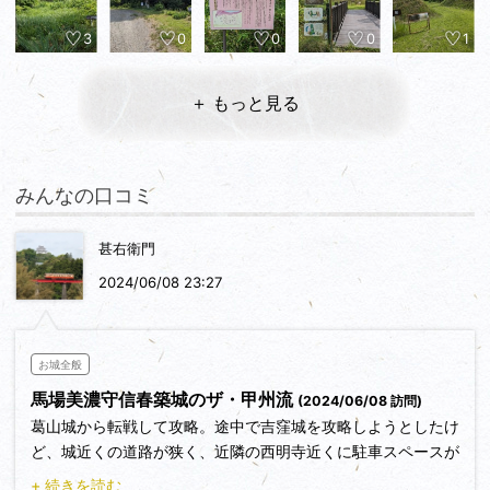
3
0
0
0
1
＋ もっと見る
みんなの口コミ
甚右衛門
2024/06/08 23:27
お城全般
馬場美濃守信春築城のザ・甲州流
(2024/06/08 訪問)
葛山城から転戦して攻略。途中で吉窪城を攻略しようとしたけ
ど、城近くの道路が狭く、近隣の西明寺近くに駐車スペースが
確保できず攻略断念して牧之島城ヘ。よく形を残す丸馬出に駐
+ 続きを読む