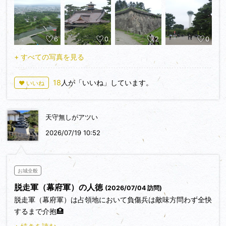
し、7カ月後の翌年5月に旧幕府軍が降伏するまで函館戦争の
舞台となりました。
6
0
2
0
五稜郭は西洋式築城法により築城された城で五つの防塁が鋭角
状に突き出しているので、平面形状は星形に見えますが、地上
+ すべての写真を見る
からは分からない様になっています。石垣も5～7ｍ程で高く
はありませんが、跳ね出し石垣や見隠し土塁などがあり随所に
18
人が「いいね」しています。
♥ いいね
日本の優れた築城技術が施されています。
北海道は2度目の観光となりますが、北海道の城へは行ったこ
天守無しがアツい
とがなく今回が初登城となります(((o(*ﾟ▽ﾟ*)o)))北海道の城
へはあまり興味が持てず、日本100名城スタンプ集めも後回し
2026/07/19 10:52
となっていましたが、今回五稜郭を訪れ162年も前にこれほど
の築城技術があったのかと驚かされました。
函館奉行所も忠実に再現され、ここに榎本武揚らが立て籠った
お城全般
かと思うと感慨深い思いで散策しました。
脱走軍（幕府軍）の人徳
(2026/07/04 訪問)
脱走軍（幕府軍）は占領地において負傷兵は敵味方問わず全快
するまで介抱🏥