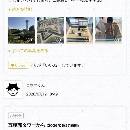
てしまい帰ってしまった…高校2年生たち👱‍♂️👦👨👨‍⚕️
+ 続きを読む
そして数奇な運命で…この間再訪
五稜郭を巡り…タワーに上り…函館市内の街並みと…敗れたも
のの奮戦した蝦夷共和国…ひとり散っていった歳三の生き様を
味わう🤵‍♂️⚔️
0
0
0
0
+ すべての写真を見る
タワー2階から函館市内を眺め…五稜郭の歴史を学ぶ…
7
人が「いいね」しています。
♥ いいね
コウマくん
2026/07/12 18:49
お城全般
五稜郭タワーから
(2026/06/27 訪問)