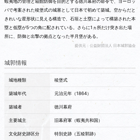
蝦夷地の管理と箱館防御を目的とする徳川幕府の命令で、ヨーロッ
パで考案された稜堡式の城塞として日本で初めて築城。空からだと
きれいな星形状に見える構造で、石垣と土塁によって構築された本
塁と低塁が5つの角に配されている。さらに1ヵ所だけ突き出た場
所に、防御と出撃の拠点となった半月堡がある。
提供元：公益財団法人 日本城郭協会
城郭情報
城地種類
稜堡式
築城年代
元治元年（1864）
築城者
徳川幕府
主要城主
旧幕府軍（蝦夷共和国）
文化財史跡区分
特別史跡（五稜郭跡）