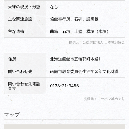
天守の現況・形態
なし
主な関連施設
箱館奉行所、石碑、説明板
主な遺構
曲輪、石垣、土塁、横堀（水堀）
提供元：公益財団法人 日本城郭協会
住所
北海道函館市五稜郭町本通1
問い合わせ先
函館市教育委員会生涯学習部文化財課
問い合わせ先電話
0138-21-3456
番号
提供元：ニッポン城めぐり
マップ