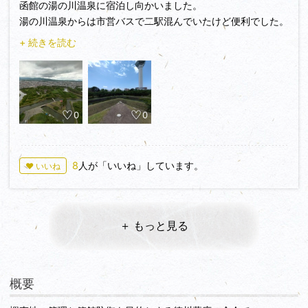
函館の湯の川温泉に宿泊し向かいました。
湯の川温泉からは市営バスで二駅混んでいたけど便利でした。
五稜郭タワーからの城郭が一望でき景観がとても素敵でした。
+ 続きを読む
幕末から明治初期の歴史も分かりやすく面白かったです。
ついでにAll Japan Towers stanp rally もトライすることにし
ました。
0
0
8
人が「いいね」しています。
♥ いいね
＋ もっと見る
概要