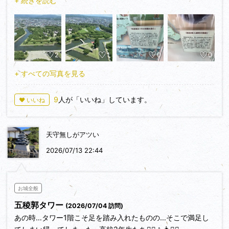
+ 続きを読む
降伏した松前藩兵に対しては…脱走軍に加わるもよし…藩主を
慕って津軽へ渡るもよし…農民を志すもよし…つまり各々の自
由にさせた
2
1
0
0
これを見て…「スゲーなんて良心的なんだ😳」「歴史を見てい
く上で、新政府軍が正義…幕府軍が悪…のように思わされる事
+ すべての写真を見る
もあったが…どっちが悪よ？」
9
人が「いいね」しています。
♥ いいね
「この箱館戦争は勧善懲悪で語れるものでは決してなく…あく
まで新政府軍🆚蝦夷共和国軍（幕府軍）の…互いの掲げる正義
どうしの対決だったんだな🤔」と思わされた
天守無しがアツい
しかし…上記の藩主を慕って津軽へ渡った松前藩兵は…翌年
2026/07/13 22:44
（明治2年）の新政府軍の蝦夷共和国侵攻において…その先頭
に立つ🧍
お城全般
つまり恩を仇で返してしまった…と😂
五稜郭タワー
(2026/07/04 訪問)
あの時…タワー1階こそ足を踏み入れたものの…そこで満足し