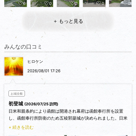
6
0
2
0
0
＋ もっと見る
みんなの口コミ
ヒロケン
2026/08/01 17:26
お城全般
初登城
(2026/07/25 訪問)
日米和親条約により函館は開港され幕府は函館奉行所を設置
し、函館奉行所防衛のため五稜郭築城が決められました。日米
和親条約締結の10年後に五稜郭が完成しましたが、完成から
+ 続きを読む
４年後(明治１年)の10月に榎本武揚ら旧幕府軍が五稜郭を占領