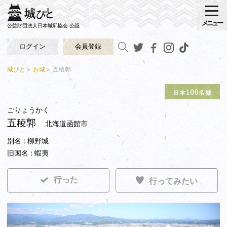
メニュー
公益財団法人日本城郭協会 公認
ログイン
会員登録
城びと
お城
五稜郭
ごりょうかく
五稜郭
北海道函館市
別名 : 柳野城
旧国名 : 蝦夷
行った
行ってみたい