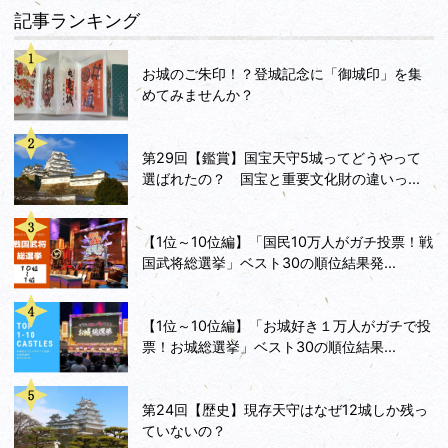
記事ランキング
お城のご朱印！？登城記念に「御城印」を集
めてみませんか？
第29回【鑑賞】国宝天守5城ってどうやって
選ばれたの？ 国宝と重要文化財の違いっ...
【1位～10位編】「国民10万人がガチ投票！戦
国武将総選挙」ベスト30の順位結果発...
【1位～10位編】「お城好き１万人がガチで投
票！お城総選挙」ベスト30の順位結果...
第24回【歴史】現存天守はなぜ12城しか残っ
ていないの？