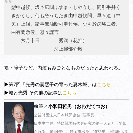
態申越候、坂本広間ふすま・しやうし、同引手幷く
きかくし、何も急うちたき由申越候間、早々遣（中
欠）上候、諸事無油断可申付候、少も於疎略ニ者、
曲有間敷候、恐々謹言
六月十日 秀満（花押）
河上掃部介殿
襖・障子など、内装もみごとなものだったと思われる。
▶第7回「光秀の妻熙子の育った妻木城」は
こちら
▶城と光秀 その他の記事は
こちら
執筆／
小和田哲男（おわだてつお）
公益財団法人日本城郭協会 理事長
日本中世史、特に戦国時代史研究の第一人者として知
られる。1944年生。静岡市出身。1972年、早稲田大学