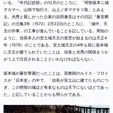
いる。『年代記抄節』の12月のところに、「明智坂本ニ城
ヲカマヘ、山領ヲ知行ス、山上ノ木マデキリ取」とみえ
る。光秀と親しかった公家の吉田兼見はその日記『兼見卿
記』の元亀3年（1572）2月22日のところに、「城中、天
主の作事」の工事が進んでいることを記している。周知の
ように、信長本人の安土城天主の造営が始まるのは天正4
年（1576）のことである。安土城天主の4年も前に坂本城
に天主が建てられていたことは、信長と光秀の関係をうか
がう上で注目されることといわなければならない。
坂本城が豪壮華麗だったことは、宣教師のルイス・フロイ
スが『日本史』の中で、「信長が安土山に建てたものにつ
ぎ、この明智の城ほど有名なものは天下にないほどであっ
た」と記していることからも明らかである。