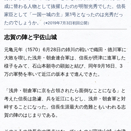
成に替わる人物として抜擢したのが明智光秀でした。信長
家臣として「一国一城の主」第1号となったのは光秀だっ
たのでしょうか。
（※2019年7月3日初回公開）
志賀の陣と宇佐山城
元亀元年（1570）6月28日の姉川の戦いで織田・徳川軍に
大敗を喫した浅井・朝倉連合軍は、信長が摂津に進軍した
様子をみて、石山本願寺の顕如と結び、同年9月16日、3
万の軍勢を率いて近江の坂本まで進んできた。
「浅井・朝倉軍に京を占領されたら面倒なことになる」と
考えた信長は急遽、兵を近江にもどし、浅井・朝倉軍と対
峙することになった。信長生涯最大の危難ともいわれる志
賀の陣のはじまりである。