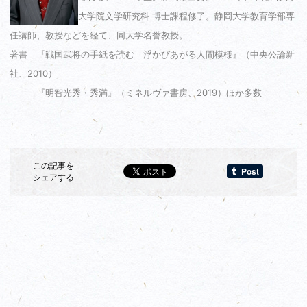
大学院文学研究科 博士課程修了。静岡大学教育学部専
任講師、教授などを経て、同大学名誉教授。
著書 『戦国武将の手紙を読む 浮かびあがる人間模様』（中央公論新
社、2010）
『明智光秀・秀満』（ミネルヴァ書房、2019）ほか多数
この記事を
シェアする