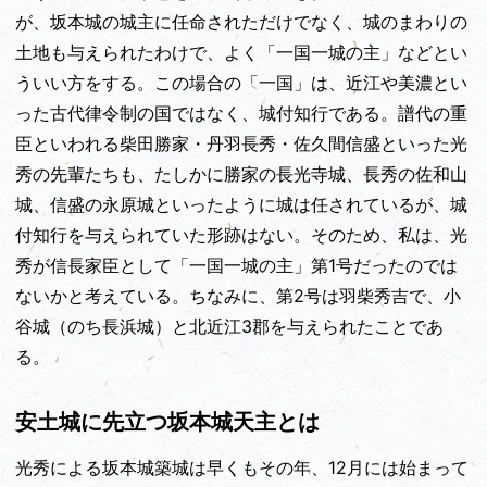
が、坂本城の城主に任命されただけでなく、城のまわりの
土地も与えられたわけで、よく「一国一城の主」などとい
ういい方をする。この場合の「一国」は、近江や美濃とい
った古代律令制の国ではなく、城付知行である。譜代の重
臣といわれる柴田勝家・丹羽長秀・佐久間信盛といった光
秀の先輩たちも、たしかに勝家の長光寺城、長秀の佐和山
城、信盛の永原城といったように城は任されているが、城
付知行を与えられていた形跡はない。そのため、私は、光
秀が信長家臣として「一国一城の主」第1号だったのでは
ないかと考えている。ちなみに、第2号は羽柴秀吉で、小
谷城（のち長浜城）と北近江3郡を与えられたことであ
る。
安土城に先立つ坂本城天主とは
光秀による坂本城築城は早くもその年、12月には始まって