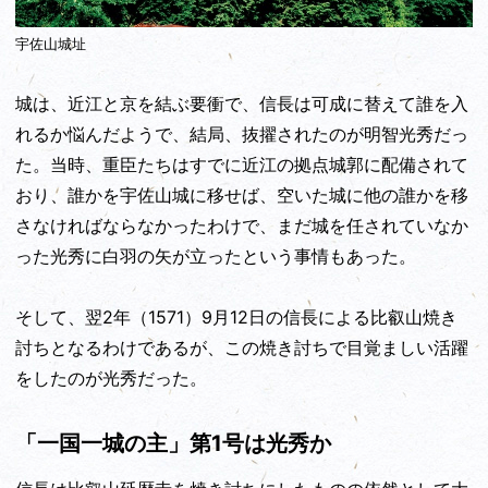
宇佐山城址
城は、近江と京を結ぶ要衝で、信長は可成に替えて誰を入
れるか悩んだようで、結局、抜擢されたのが明智光秀だっ
た。当時、重臣たちはすでに近江の拠点城郭に配備されて
おり、誰かを宇佐山城に移せば、空いた城に他の誰かを移
さなければならなかったわけで、まだ城を任されていなか
った光秀に白羽の矢が立ったという事情もあった。
そして、翌2年（1571）9月12日の信長による比叡山焼き
討ちとなるわけであるが、この焼き討ちで目覚ましい活躍
をしたのが光秀だった。
「一国一城の主」第1号は光秀か