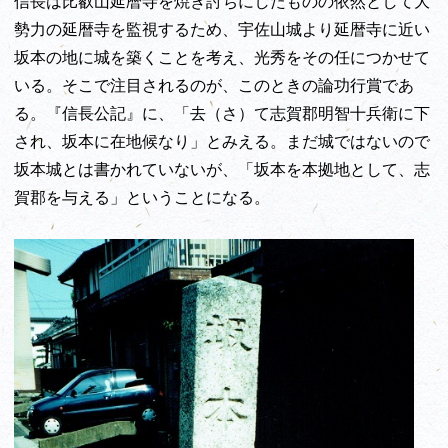
信長は比叡山延暦寺を焼き討ちにしたものの依然として大
勢力の延暦寺を監視するため、宇佐山城より延暦寺に近い
坂本の地に城を築くことを考え、光秀をその任につかせて
いる。そこで注目されるのが、このときの論功行賞であ
る。『信長公記』に、「去（さ）て志賀郡明智十兵衛に下
され、坂本に在地候なり」とみえる。まだ城ではないので
坂本城とは書かれていないが、「坂本を本拠地として、志
賀郡を与える」ということになる。