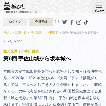
メニュー
公益財団法人日本城郭協会 公認
ログイン
会員登録
城びと
記事一覧
城と光秀｜小和田哲男
第6回 宇佐山城から坂本城へ
2021/07/27
城と光秀｜小和田哲男
第6回 宇佐山城から坂本城へ
本能寺の変で織田信長を討った武将として知られる明智光
秀。2020年・2021年放送のNHK大河ドラマ『麒麟がく
る』では、主人公としてその人生が描かれました。『麒麟
がくる』の時代考証を担当される小和田哲男先生による連
載「城と光秀」の第6回目では、宇佐山城と坂本城を取り
あげます。宇佐山城は近江と京を結ぶ要衝で、信長が森可