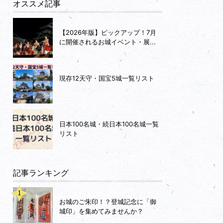
オススメ記事
【2026年版】ピックアップ！7月
に開催されるお城イベント・展...
現存12天守・国宝5城一覧リスト
日本100名城・続日本100名城一覧
リスト
記事ランキング
お城のご朱印！？登城記念に「御
城印」を集めてみませんか？