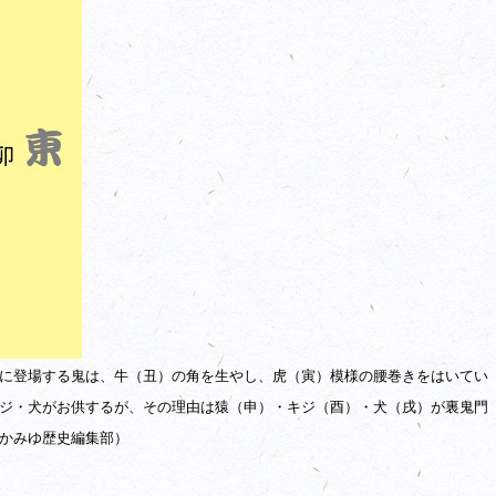
に登場する鬼は、牛（丑）の角を生やし、虎（寅）模様の腰巻きをはいてい
ジ・犬がお供するが、その理由は猿（申）・キジ（酉）・犬（戌）が裏鬼門
かみゆ歴史編集部）