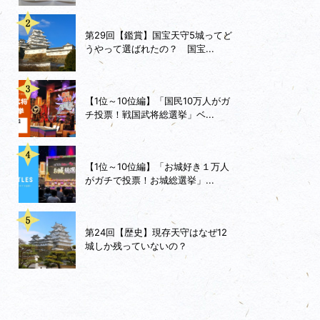
第29回【鑑賞】国宝天守5城ってど
うやって選ばれたの？ 国宝...
【1位～10位編】「国民10万人がガ
チ投票！戦国武将総選挙」ベ...
【1位～10位編】「お城好き１万人
がガチで投票！お城総選挙」...
第24回【歴史】現存天守はなぜ12
城しか残っていないの？