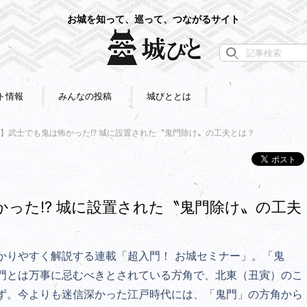
お城を知って、巡って、つながるサイト
ト情報
みんなの投稿
城びととは
造】武士でも鬼は怖かった!? 城に設置された〝鬼門除け〟の工夫とは？
かった!? 城に設置された〝鬼門除け〟の工夫
かりやすく解説する連載「超入門！ お城セミナー」。「鬼
門とは
万事に忌むべきとされている方角で、北東（丑寅）のこ
ず。今よりも迷信深かった江戸時代には、「鬼門」の方角から