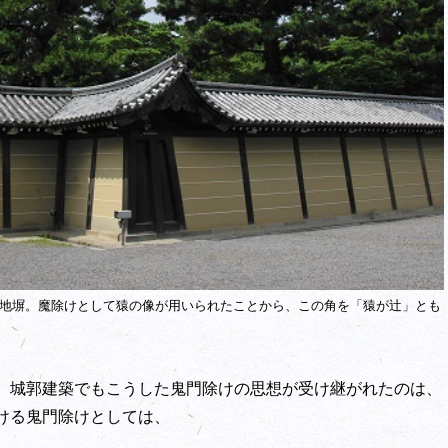
地塀。魔除けとして猿の像が用いられたことから、この角を「猿が辻」とも
、城郭建築でもこうした鬼門除けの思想が受け継がれたのは、
ける鬼門除けとしては、