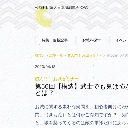
公益財団法人日本城郭協会 公認
特集・連載記事
お城を探す
イベン
城びと
記事一覧
超入門！ お城セミナー
第56回【構
2023/04/18
超入門！ お城セミナー
第56回【構造】武士でも鬼は怖
とは？
お城に関する素朴な疑問を、初心者向けにわ
門」（きもん）とは何かご存知ですか？ 鬼
と
。
城を襲ってくるのは敵の軍隊だけにあら