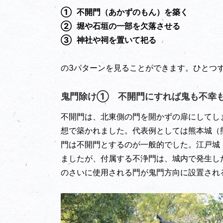
①
不開門（あかずのもん）を築く
②
堀や石垣の一部を欠落させる
③
神社や祠を置いて祀る
の3パターンを見ることができます。ひとつ
鬼門除け① 不開門にすれば鬼も不幸
不開門は、北東側の門を開かずの扉にしてし
想で築かれました。代表例としては熊本城（
門は不開門とするのが一般的でした。江戸城
ましたが、付属する不浄門は、城内で発生し
のさいに使用される門が鬼門方向に設置され