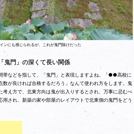
インにも感じられるが、これが鬼門除けだった
「鬼門」の深くて長い関係
間帯などを指して、「鬼門」と表現しますよね。「●●高校に
点数が良ければ合格するだろう」なんて使われ方をします。鬼
た考え方で、北東方向は鬼が出入りするとされ、万事に忌むべ
応用され、新築の家や部屋のレイアウトで北東側の鬼門をどう
。