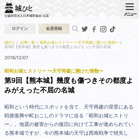
メニュー
公益財団法人日本城郭協会 公認
ログイン
会員登録
城びと
記事一覧
昭和お城ヒストリー 〜天守再建に懸けた情熱〜
第9回【熊本城】幾度も傷つきその都度よみがえった不屈の名城
2018/12/07
昭和お城ヒストリー 〜天守再建に懸けた情熱〜
第9回【熊本城】幾度も傷つきその都度よ
みがえった不屈の名城
昭和という時代にスポットを当て、天守再建の背景にある
戦後復興や町おこしのドラマに迫る「昭和お城ヒストリ
ー」。地震の被害からの復旧に向けて工事が進められてい
る熊本城ですが、今の熊本城の天守は西南戦争で焼失し