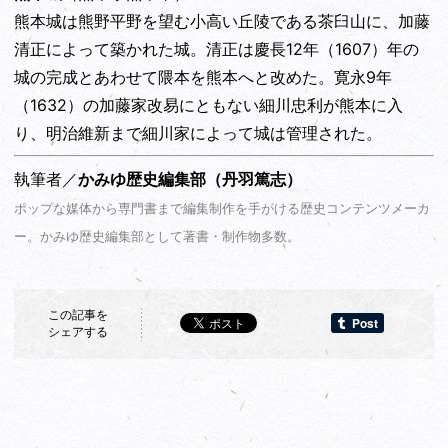
熊本城は熊野平野を望む小高い丘陵である茶臼山に、加藤
清正によって築かれた城。清正は慶長12年（1607）年の
城の完成とあわせて隈本を熊本へと改めた。寛永9年
（1632）の加藤家改易にともない細川忠利が熊本に入
り、明治維新まで細川家によって城は管理された。
執筆者／
かみゆ歴史編集部
（丹羽篤志）
ポップな媒体から専門書まで編集制作を手がける歴史コンテンツメーカ
ー。かみゆ歴史編集部として著書・制作物多数。
この記事を
シェアする