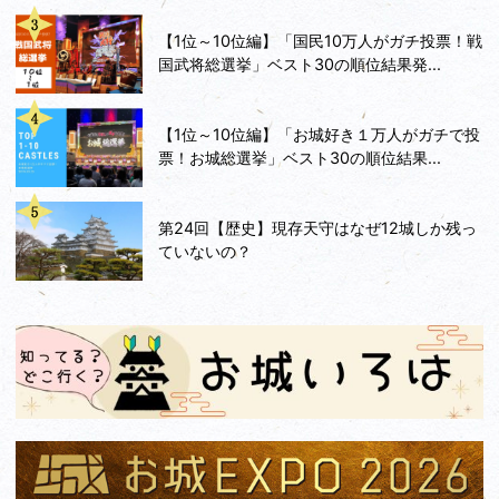
【1位～10位編】「国民10万人がガチ投票！戦
国武将総選挙」ベスト30の順位結果発...
【1位～10位編】「お城好き１万人がガチで投
票！お城総選挙」ベスト30の順位結果...
第24回【歴史】現存天守はなぜ12城しか残っ
ていないの？