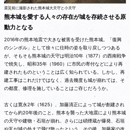
震災前に撮影された熊本城大天守と小天守
熊本城を愛する人々の存在が城を存続させる原
動力となる
2016年の熊本地震で大きな被害を受けた熊本城。「復興
のシンボル」として徐々に往時の姿を取り戻しつつある
が、そもそも熊本城の天守は明治10年（1877）の西南戦争
で焼失し、昭和35年（1960）に市民の寄付などにより再
建されたものということは広く知られている。しかし、再
建工事はこれだけではなく、過去幾度も城が崩れては、そ
の都度、修理を施していることはご存じだろうか。
古くは寛永2年（1625）、加藤清正によって城が創建され
てから約20年後のこと。熊本を襲った大地震により熊本城
の天守や建物・石垣が崩れ、さらには硝煙蔵が爆発、石垣
や瓦が城の外まで飛び散ったという。その後、加藤家の改