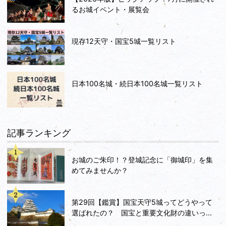
るお城イベント・展覧会
現存12天守・国宝5城一覧リスト
日本100名城・続日本100名城一覧リスト
記事ランキング
お城のご朱印！？登城記念に「御城印」を集
めてみませんか？
第29回【鑑賞】国宝天守5城ってどうやって
選ばれたの？ 国宝と重要文化財の違いっ...