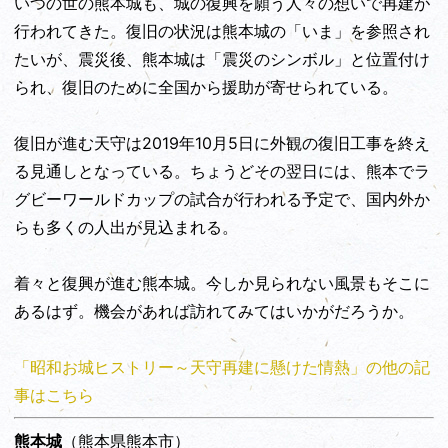
いつの世の熊本城も、城の復興を願う人々の想いで再建が
行われてきた。復旧の状況は熊本城の「いま」を参照され
たいが、震災後、熊本城は「震災のシンボル」と位置付け
られ、復旧のために全国から援助が寄せられている。
復旧が進む天守は2019年10月5日に外観の復旧工事を終え
る見通しとなっている。ちょうどその翌日には、熊本でラ
グビーワールドカップの試合が行われる予定で、国内外か
らも多くの人出が見込まれる。
着々と復興が進む熊本城。今しか見られない風景もそこに
あるはず。機会があれば訪れてみてはいかがだろうか。
「昭和お城ヒストリー～天守再建に懸けた情熱」の他の記
事はこちら
熊本城
（熊本県熊本市）