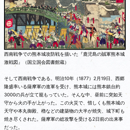
西南戦争での熊本城攻防戦を描いた『鹿児島の賊軍熊本城
激戦図』（国立国会図書館蔵）
そして西南戦争である。明治10年（1877）2月19日、西郷
隆盛率いる薩摩軍の進軍を受け、熊本城には熊本鎮台約
3000の兵が立て籠もっていた。そんな中、昼前に突如天
守から火の手が上がった。この火災で、惜しくも熊本城の
天守や本丸御殿、櫓などの建築物の大半が焼失、城下町も
焼き尽くされた。薩摩軍の総攻撃を受ける2日前の出来事
だった。