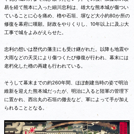
易を経て熊本に入った細川忠利は、雄大な熊本城が傷つい
ていることに心を痛め、櫓や石垣、塀など大小約80か所の
修復を幕府に嘆願。財政をやりくりし、10年以上に及ぶ大
工事で城をよみがえらせた。
忠利の想いは歴代の藩主にも受け継がれた。以降も地震や
大雨などの天災により傷つくたび修復が行われ、幕末には
老朽化した櫓の再建も行われている。
そうして幕末までの約260年間、ほぼ創建当時の姿で明治
維新を迎えた熊本城だったが、明治に入ると陸軍の管理下
に置かれ、西出丸の石垣の撤去など、軍によって手が加え
られることとなる。