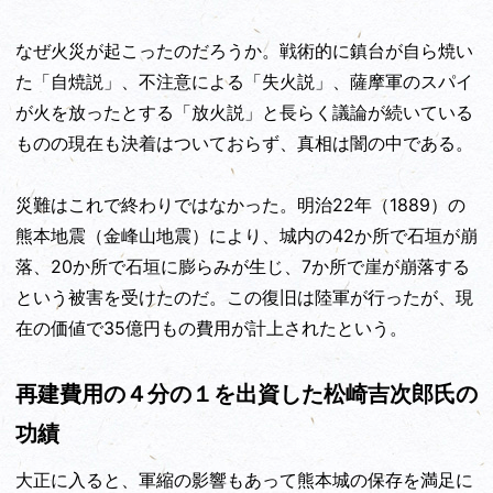
なぜ火災が起こったのだろうか。戦術的に鎮台が自ら焼い
た「自焼説」、不注意による「失火説」、薩摩軍のスパイ
が火を放ったとする「放火説」と長らく議論が続いている
ものの現在も決着はついておらず、真相は闇の中である。
災難はこれで終わりではなかった。明治22年（1889）の
熊本地震（金峰山地震）により、城内の42か所で石垣が崩
落、20か所で石垣に膨らみが生じ、7か所で崖が崩落する
という被害を受けたのだ。この復旧は陸軍が行ったが、現
在の価値で35億円もの費用が計上されたという。
再建費用の４分の１を出資した松崎吉次郎氏の
功績
大正に入ると、軍縮の影響もあって熊本城の保存を満足に