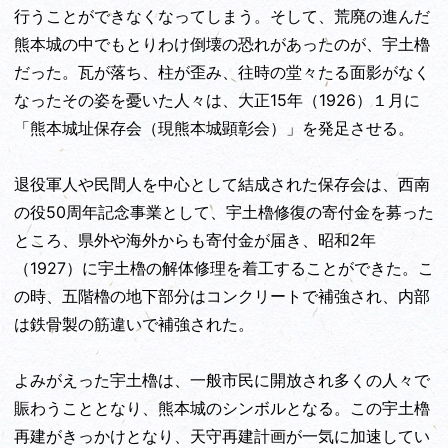
行うことができなくなってしまう。そして、荒廃の進んだ
熊本城の中でもとりわけ倒壊の恐れがあったのが、宇土櫓
だった。瓦が落ち、柱が歪み、往時の堂々たる面影がなく
なったその姿を憂いた人々は、大正15年（1926）１月に
「熊本城址保存会（現熊本城顕彰会）」を発足させる。
退役軍人や民間人を中心として結成された保存会は、西南
の役50周年記念事業として、宇土櫓修復の寄付金を募った
ところ、県外や海外からも寄付金が届き、昭和2年
（1927）に宇土櫓の解体修理を着工することができた。こ
の時、五階櫓の地下部分はコンクリートで補強され、内部
は鉄骨製の筋違いで補強された。
よみがえった宇土櫓は、一般市民に開放され多くの人々で
賑わうこととなり、熊本城のシンボルとなる。この宇土櫓
再建がきっかけとなり、天守再建計画が一気に加速してい