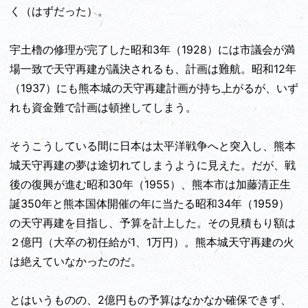
く（はずだった）。
宇土櫓の修理が完了した昭和3年（1928）には市議会が満
場一致で天守再建が議決されるも、計画は難航。昭和12年
（1937）にも熊本城の天守再建計画が持ち上がるが、いず
れも資金難で計画は頓挫してしまう。
そうこうしている間に日本は太平洋戦争へと突入し、熊本
城天守再建の夢は途切れてしまうように見えた。だが、戦
後の復興が進む昭和30年（1955）、熊本市は加藤清正生
誕350年と熊本国体開催の年に当たる昭和34年（1959）
の天守再建を目指し、予算を計上した。その見積もり額は
２億円（大卒の初任給が1、1万円）。熊本城天守再建の火
は絶えていなかったのだ。
とはいうものの、2億円もの予算はなかなか確保できず、