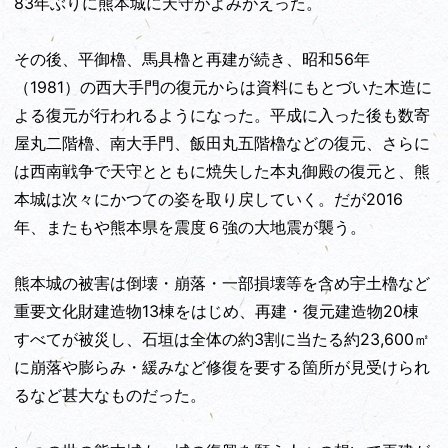
83年ぶりに熊本城に天守がよみがえった。
その後、平御櫓、馬具櫓と再建が続き、昭和56年
（1981）の西大手門の復元からは資料にもとづいた木造に
よる復元が行われるようになった。平成に入った後も数寄
屋丸二階櫓、南大手門、飯田丸五階櫓などの復元、さらに
は西南戦争で天守とともに焼失した本丸御殿の復元と、熊
本城は次々にかつての姿を取り戻していく。だが2016
年、またもや熊本県を震度６強の大地震が襲う。
熊本城の被害は倒壊・崩落・一部損壊等を含め宇土櫓など
重要文化財建造物13棟をはじめ、再建・復元建造物20棟
すべてが被災し、石垣は全体の約3割に当たる約23,600㎡
に崩落や膨らみ・緩みなど修復を要する箇所が見受けられ
るなど甚大なものだった。