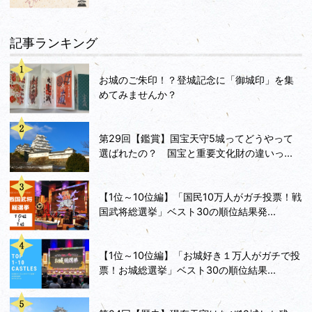
記事ランキング
お城のご朱印！？登城記念に「御城印」を集
めてみませんか？
第29回【鑑賞】国宝天守5城ってどうやって
選ばれたの？ 国宝と重要文化財の違いっ...
【1位～10位編】「国民10万人がガチ投票！戦
国武将総選挙」ベスト30の順位結果発...
【1位～10位編】「お城好き１万人がガチで投
票！お城総選挙」ベスト30の順位結果...