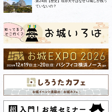
第24回【歴史】現存天守はなぜ12城しか残っ
ていないの？