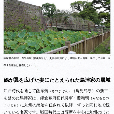
薩摩藩の居城・鹿児島城（鶴丸城）は、災害や虫害により建物が度々倒壊・焼失しており、現
存する建物は存在しない
鶴が翼を広げた姿にたとえられた島津家の居城
江戸時代を通じて薩摩藩
（鹿児島県）の藩主
（さつまはん）
を務めた島津家は、鎌倉幕府初代将軍・源頼朝
（みなもとの
に九州の統治を任されて以降、ずっと同じ地で続
よりとも）
いている名家です。戦国時代には薩摩を中心に九州のほと