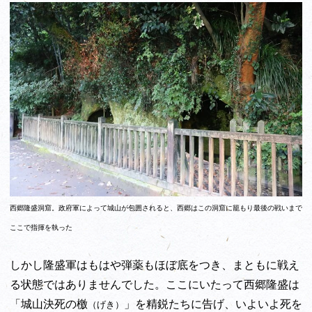
西郷隆盛洞窟。政府軍によって城山が包囲されると、西郷はこの洞窟に籠もり最後の戦いまで
ここで指揮を執った
しかし隆盛軍はもはや弾薬もほぼ底をつき、まともに戦え
る状態ではありませんでした。ここにいたって西郷隆盛は
「城山決死の檄
」を精鋭たちに告げ、いよいよ死を
（げき）