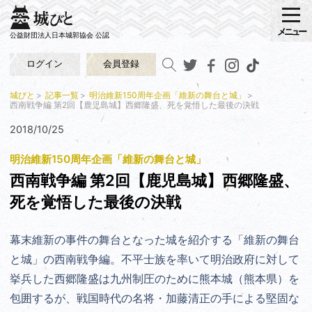
メニュー
公益財団法人日本城郭協会 公認
ログイン
会員登録
城びと
記事一覧
明治維新150周年企画「維新の舞台と城」
西南戦争編 第2回【鹿児島城】西郷隆盛、死を覚悟した最後の決戦
2018/10/25
明治維新150周年企画「維新の舞台と城」
西南戦争編 第2回【鹿児島城】西郷隆盛、
死を覚悟した最後の決戦
幕末維新の事件の舞台となった城を紹介する「維新の舞台
と城」の西南戦争編。不平士族を率いて明治政府に対して
挙兵した西郷隆盛は九州制圧のために熊本城（熊本県）を
包囲するが、戦国時代の名将・加藤清正の手による堅固な