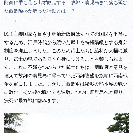
防御に手も足も出ず敗走する。故郷・鹿児島まで落ち延び
た西郷隆盛が取った行動とは―？
民主主義国家を目ざす明治新政府はすべての国民を平等に
するため、江戸時代から続いた武士を特権階級とする身分
制度を廃止しました。このため武士たちは給料が大幅に減
り、武士の魂である刀すら身につけることを禁じられま
す。これに不満をつのらせた武士たちは、新政府と意見を
違えて故郷の鹿児島に帰っていた西郷隆盛を旗頭に西南戦
争を起こしました。しかし、西郷軍は緒戦の熊本城の戦い
に敗れ、その後の戦いでも連敗。ついに鹿児島へと戻り、
決死の最終戦に臨みます。