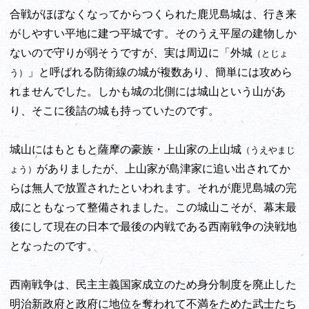
合戦がほぼなくなってからつくられた鹿児島城は、行き来
がしやすい平地に建つ平城です。そのうえ平屋の建物しか
ないので守りが弱そうですが、実は周辺に「外城
（とじょ
」と呼ばれる防衛線の城が複数あり、簡単には攻めら
う）
れませんでした。しかも城の北側には城山という山があ
り、そこに後詰の城も持っていたのです。
城山にはもともと薩摩の豪族・上山家の上山城
（うえやまじ
がありましたが、上山家が島津家に追い出されてか
ょう）
らは無人で放置されたといわれます。それが鹿児島城の完
成にともなって整備されました。この城山こそが、幕末最
後にして現在の日本で最後の内戦である西南戦争の決戦地
となったのです。
西南戦争は、民主主義国家成立のため身分制度を廃止した
明治新政府と政府に地位を奪われて不満をためた武士たち