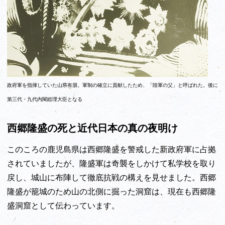
政府軍を指揮していた山県有朋。軍制の確立に貢献したため、「陸軍の父」と呼ばれた。後に
第三代・九代内閣総理大臣となる
西郷隆盛の死と近代日本の真の夜明け
このころの鹿児島県は西郷隆盛を警戒した新政府軍に占拠
されていましたが、隆盛軍は奇襲をしかけて私学校を取り
戻し、城山に布陣して徹底抗戦の構えを見せました。西郷
隆盛が籠城のため山の北側に掘った洞窟は、現在も西郷隆
盛洞窟として伝わっています。