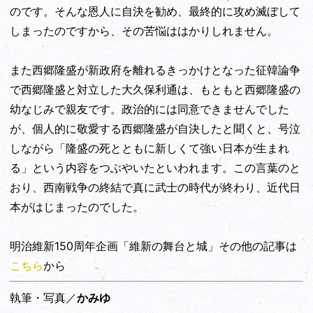
のです。そんな恩人に自決を勧め、最終的に攻め滅ぼして
しまったのですから、その苦悩ははかりしれません。
また西郷隆盛が新政府を離れるきっかけとなった征韓論争
で西郷隆盛と対立した大久保利通は、もともと西郷隆盛の
幼なじみで親友です。政治的には同意できませんでした
が、個人的に敬愛する西郷隆盛が自決したと聞くと、号泣
しながら「隆盛の死とともに新しくて強い日本が生まれ
る」という内容をつぶやいたといわれます。この言葉のと
おり、西南戦争の終結で真に武士の時代が終わり、近代日
本がはじまったのでした。
明治維新150周年企画「維新の舞台と城」その他の記事は
こちら
から
執筆・写真／
かみゆ