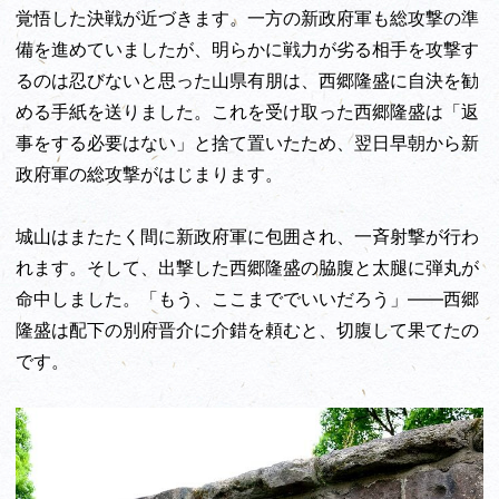
覚悟した決戦が近づきます。一方の新政府軍も総攻撃の準
備を進めていましたが、明らかに戦力が劣る相手を攻撃す
るのは忍びないと思った山県有朋は、西郷隆盛に自決を勧
める手紙を送りました。これを受け取った西郷隆盛は「返
事をする必要はない」と捨て置いたため、翌日早朝から新
政府軍の総攻撃がはじまります。
城山はまたたく間に新政府軍に包囲され、一斉射撃が行わ
れます。そして、出撃した西郷隆盛の脇腹と太腿に弾丸が
命中しました。「もう、ここまででいいだろう」――西郷
隆盛は配下の別府晋介に介錯を頼むと、切腹して果てたの
です。