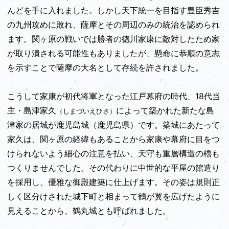
んどを手に入れました。しかし天下統一を目指す豊臣秀吉
の九州攻めに敗れ、薩摩とその周辺のみの統治を認められ
ます。関ヶ原の戦いでは勝者の徳川家康に敵対したため家
が取り潰される可能性もありましたが、懸命に恭順の意志
を示すことで薩摩の大名として存続を許されました。
こうして家康が初代将軍となった江戸幕府の時代、18代当
主・島津家久
によって築かれた新たな島
（しまづいえひさ）
津家の居城が鹿児島城（鹿児島県）です。築城にあたって
家久は、関ヶ原の経緯もあることから家康や幕府に目をつ
けられないよう細心の注意を払い、天守も重層構造の櫓も
つくりませんでした。その代わりに中世的な平屋の館造り
を採用し、優雅な御殿建築に仕上げます。その姿は規則正
しく区分けされた城下町と相まって鶴が翼を広げたように
見えることから、鶴丸城とも呼ばれました。