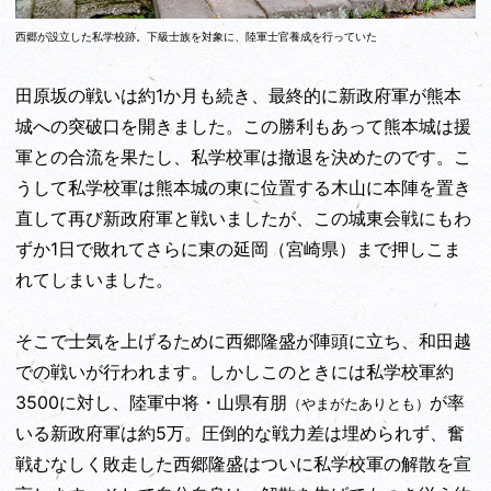
西郷が設立した私学校跡。下級士族を対象に、陸軍士官養成を行っていた
田原坂の戦いは約1か月も続き、最終的に新政府軍が熊本
城への突破口を開きました。この勝利もあって熊本城は援
軍との合流を果たし、私学校軍は撤退を決めたのです。こ
うして私学校軍は熊本城の東に位置する木山に本陣を置き
直して再び新政府軍と戦いましたが、この城東会戦にもわ
ずか1日で敗れてさらに東の延岡（宮崎県）まで押しこま
れてしまいました。
そこで士気を上げるために西郷隆盛が陣頭に立ち、和田越
での戦いが行われます。しかしこのときには私学校軍約
3500に対し、陸軍中将・山県有朋
が率
（やまがたありとも）
いる新政府軍は約5万。圧倒的な戦力差は埋められず、奮
戦むなしく敗走した西郷隆盛はついに私学校軍の解散を宣