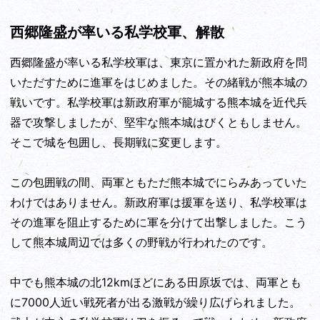
西郷隆盛が率いる私学校軍、解散
西郷隆盛が率いる私学校軍は、東京に置かれた新政府を問
いただすために進軍をはじめました。その緒戦が熊本城の
戦いです。私学校軍は新政府軍が籠城する熊本城を近代兵
器で攻撃しましたが、堅牢な熊本城はびくともしません。
そこで城を包囲し、長期戦に変更します。
この包囲戦の間、両軍ともただ熊本城でにらみあっていた
わけではありません。新政府軍は援軍を送り、私学校軍は
その進軍を阻止するために軍を分けて出撃しました。こう
して熊本城周辺では多くの野戦が行われたのです。
中でも熊本城の北12kmほどにある田原坂では、両軍とも
に7000人近い戦死者が出る激戦が繰り広げられました。