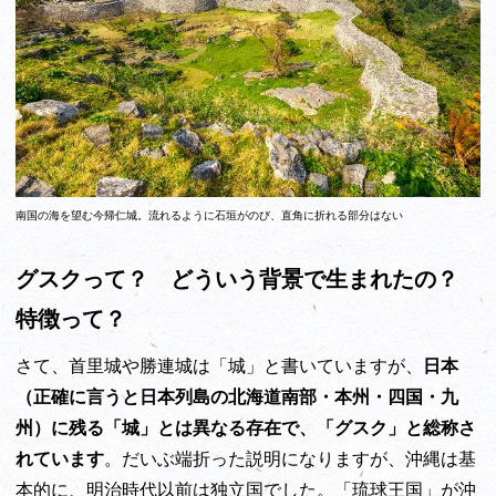
南国の海を望む今帰仁城。流れるように石垣がのび、直角に折れる部分はない
グスクって？ どういう背景で生まれたの？
特徴って？
さて、首里城や勝連城は「城」と書いていますが、
日本
（正確に言うと日本列島の北海道南部・本州・四国・九
州）に残る「城」とは異なる存在で、「グスク」と総称さ
れています
。だいぶ端折った説明になりますが、沖縄は基
本的に、明治時代以前は独立国でした。「琉球王国」が沖