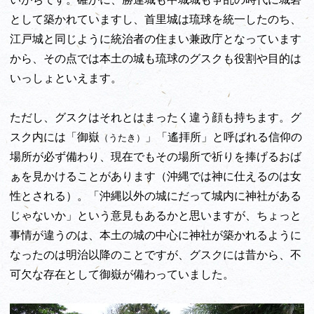
として築かれていますし、首里城は琉球を統一したのち、
江戸城と同じように統治者の住まい兼政庁となっています
から、その点では本土の城も琉球のグスクも役割や目的は
いっしょといえます。
ただし、グスクはそれとはまったく違う顔も持ちます。グ
スク内には「御嶽
」「遙拝所」と呼ばれる信仰の
（うたき）
場所が必ず備わり、現在でもその場所で祈りを捧げるおば
ぁを見かけることがあります（沖縄では神に仕えるのは女
性とされる）。「沖縄以外の城にだって城内に神社がある
じゃないか」という意見もあるかと思いますが、ちょっと
事情が違うのは、本土の城の中心に神社が築かれるように
なったのは明治以降のことですが、グスクには昔から、不
可欠な存在として御嶽が備わっていました。