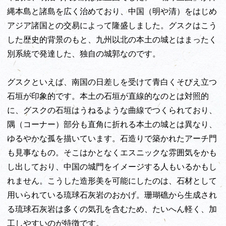
縄本島と諸島を広く治めており、中国（明や清）をはじめ
アジア諸国との交易によって隆盛しました。グスクはこう
した歴史的背景のもと、九州以北の本土の城とはまったく
別系統で発達した、独自の城郭なのです。
グスクといえば、南国の日差しを受けて青白くそびえ立つ
石垣が印象的です。本土の石垣が直線的なのとは対照的
に、グスクの石垣はうねるような曲線でつくられており、
隅（コーナー）部分も直角に折れる本土の城とは異なり、
ゆるやかな孤を描いています。石造りで築かれたアーチ門
も見事なもの。そこはかとなくエスニックな雰囲気をかも
し出しており、中国の城門をイメージする人もいるかもし
れません。こうした造形美を可能にしたのは、石材として
用いられている琉球石灰岩のおかげ。珊瑚礁から生成され
る琉球石灰岩は多くの気孔を含むため、たいへん軽く、加
工しやすいのが特徴です。