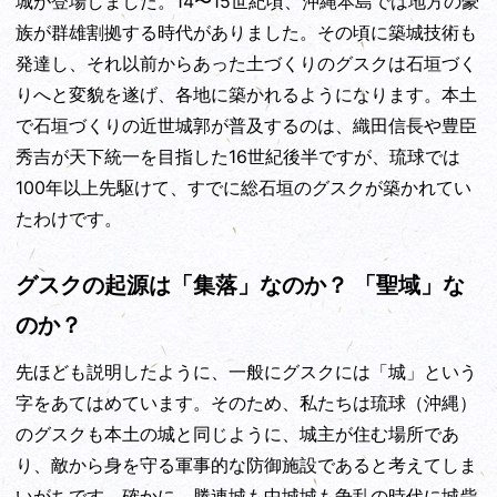
城が登場しました。14〜15世紀頃、沖縄本島では地方の豪
族が群雄割拠する時代がありました。その頃に築城技術も
発達し、それ以前からあった土づくりのグスクは石垣づく
りへと変貌を遂げ、各地に築かれるようになります。本土
で石垣づくりの近世城郭が普及するのは、織田信長や豊臣
秀吉が天下統一を目指した16世紀後半ですが、琉球では
100年以上先駆けて、すでに総石垣のグスクが築かれてい
たわけです。
グスクの起源は「集落」なのか？ 「聖域」な
のか？
先ほども説明したように、一般にグスクには「城」という
字をあてはめています。そのため、私たちは琉球（沖縄）
のグスクも本土の城と同じように、城主が住む場所であ
り、敵から身を守る軍事的な防御施設であると考えてしま
いがちです。確かに、勝連城も中城城も争乱の時代に城砦