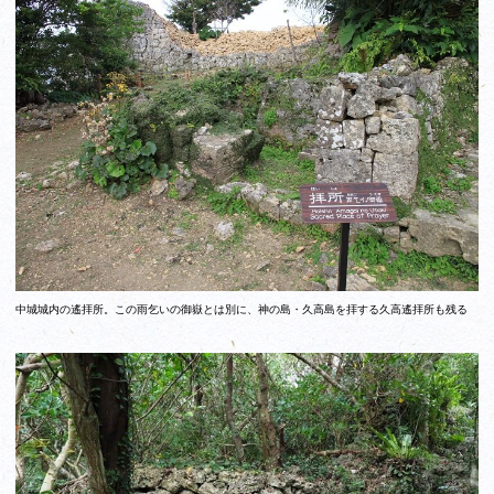
中城城内の遙拝所。この雨乞いの御嶽とは別に、神の島・久高島を拝する久高遙拝所も残る