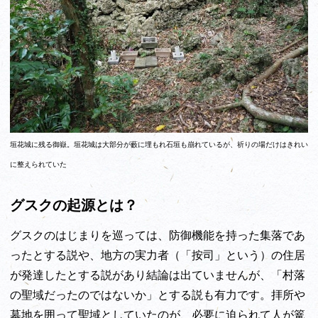
垣花城に残る御嶽。垣花城は大部分が藪に埋もれ石垣も崩れているが、祈りの場だけはきれい
に整えられていた
グスクの起源とは？
グスクのはじまりを巡っては、防御機能を持った集落であ
ったとする説や、地方の実力者（「按司」という）の住居
が発達したとする説があり結論は出ていませんが、「村落
の聖域だったのではないか」とする説も有力です。拝所や
墓地を囲って聖域としていたのが、必要に迫られて人が篭