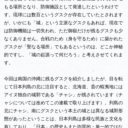
もる場所となり、防御施設として発達したというわけで
す。琉球には数百というグスクが存在していたとされます
が、いかにも「城」という立派なグスクもあれば、現在で
は防御機能は一切失われ、ただ御嶽だけが残るグスクも少
なくありません。合戦のため（身を守るため）に築かれた
グスクが「聖なる場所」でもあるというのは、どこか神秘
的ですし、「城の起源って何だろう」と考えさせてくれま
す。
今回は南国の沖縄に残るグスクを紹介しましたが、目を転
じて日本列島の北に注目すると、北海道、昔の蝦夷地には
アイヌ独自の城郭である「チャシ」が残されています（チ
ャシについては改めてこの連載で取り上げます）。列島の
北にチャシ、南にグスクという本土の城とは異なる城郭形
態があったということは、日本列島は多様な民族と文化を
有しており、「日本」の歴史もまた均質的・単一的ではな