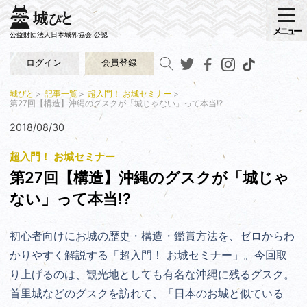
メニュー
公益財団法人日本城郭協会 公認
ログイン
会員登録
城びと
記事一覧
超入門！ お城セミナー
第27回【構造】沖縄のグスクが「城じゃない」って本当!?
2018/08/30
超入門！ お城セミナー
第27回【構造】沖縄のグスクが「城じゃ
ない」って本当!?
初心者向けにお城の歴史・構造・鑑賞方法を、ゼロからわ
かりやすく解説する「超入門！ お城セミナー」。今回取
り上げるのは、観光地としても有名な沖縄に残るグスク。
首里城などのグスクを訪れて、「日本のお城と似ている