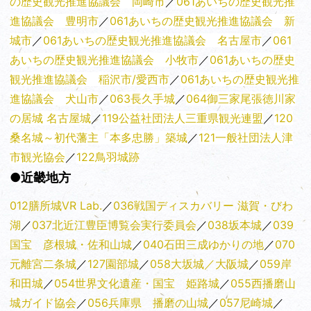
の歴史観光推進協議会 岡崎市
／
061あいちの歴史観光推
進協議会 豊明市
／
061あいちの歴史観光推進協議会 新
城市
／
061あいちの歴史観光推進協議会 名古屋市
／
061
あいちの歴史観光推進協議会 小牧市
／
061あいちの歴史
観光推進協議会 稲沢市/愛西市
／
061あいちの歴史観光推
進協議会 犬山市
／
063長久手城
／
064御三家尾張徳川家
の居城 名古屋城
／
119公益社団法人三重県観光連盟
／
120
桑名城～初代藩主「本多忠勝」築城
／
121一般社団法人津
市観光協会
／
122鳥羽城跡
●近畿地方
012膳所城VR Lab.
／
036戦国ディスカバリー 滋賀・びわ
湖
／
037北近江豊臣博覧会実行委員会
／
038坂本城
／
039
国宝 彦根城・佐和山城
／
040石田三成ゆかりの地
／
070
元離宮二条城
／
127園部城
／
058大坂城／大阪城
／
059岸
和田城
／
054世界文化遺産・国宝 姫路城
／
055西播磨山
城ガイド協会
／
056兵庫県 播磨の山城
／
057尼崎城
／