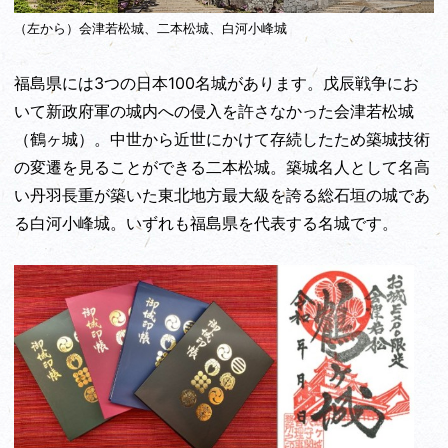
（左から）会津若松城、二本松城、白河小峰城
福島県には3つの日本100名城があります。戊辰戦争にお
いて新政府軍の城内への侵入を許さなかった会津若松城
（鶴ヶ城）。中世から近世にかけて存続したため築城技術
の変遷を見ることができる二本松城。築城名人として名高
い丹羽長重が築いた東北地方最大級を誇る総石垣の城であ
る白河小峰城。いずれも福島県を代表する名城です。