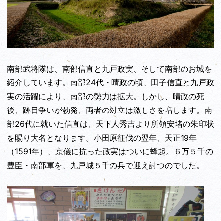
南部武将隊は、南部信直と九戸政実、そして南部のお城を
紹介しています。南部24代・晴政の頃、田子信直と九戸政
実の活躍により、南部の勢力は拡大。しかし、晴政の死
後、跡目争いが勃発、両者の対立は激しさを増します。南
部26代に就いた信直は、天下人秀吉より所領安堵の朱印状
を賜り大名となります。小田原征伐の翌年、天正19年
（1591年）、京儀に抗った政実はついに蜂起。６万５千の
豊臣・南部軍を、九戸城５千の兵で迎え討つのでした。