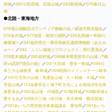
井城
／
087小田原城、石垣山城
／
093新府城
／
075春日山
城
●北陸・東海地方
078増山城解説ボランティア曲輪の会／砺波市観光協会
／
076金沢城
／
077加賀・能登の城郭
／
035丸岡城ー奇跡の
修復城ー
／
041福井県立一乗谷朝倉氏遺跡博物館（あさみ
ゅー）
／
042「ふくい城巡りプロジェクト」実行委員会
／
079苗木城跡
／
095岩村城
／
096岐阜県恵那市の山城（❝織
田vs武田❞境目の地）
／
097大垣城・墨俣一夜城
／
098日
本三大山城夜景 岐阜城
／
099戦国のメインステージ岐阜
／
105可児市の山城｜美濃金山城・久々利城・今城
／
106
菩提山城
／
123金森長近と城下町文化による地域活性化推
進委員会
／
092韮山城・付城群
／
107駿府城
／
108駿府城を
愛する会
／
109掛川三城（掛川城・高天神城・横須賀城）
／
061あいちの歴史観光推進協議会 愛知県
／
061あいち