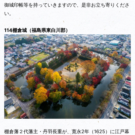
御城印帳等を持っていきますので、是非お立ち寄りくださ
い。
114棚倉城（福島県東白川郡）
棚倉藩２代藩主・丹羽長重が、寛永2年（1625）に江戸幕