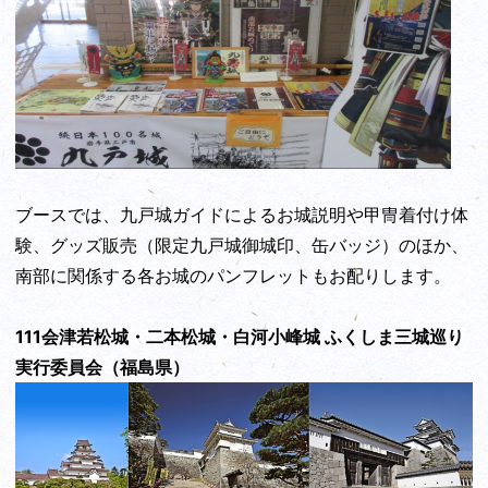
ブースでは、九戸城ガイドによるお城説明や甲冑着付け体
験、グッズ販売（限定九戸城御城印、缶バッジ）のほか、
南部に関係する各お城のパンフレットもお配りします。
111会津若松城・二本松城・白河小峰城 ふくしま三城巡り
実行委員会（福島県）