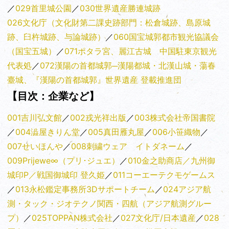
／
029首里城公園
／
030世界遺産勝連城跡
026文化庁（文化財第二課史跡部門：松倉城跡、島原城
跡、臼杵城跡、与論城跡）
／
060国宝城郭都市観光協議会
（国宝五城）
／
071ポタラ宮、麗江古城 中国駐東京観光
代表処
／
072漢陽の首都城郭─漢陽都城・北漢山城・蕩春
臺城、『漢陽の首都城郭』世界遺産 登載推進団
【目次：
企業など】
001吉川弘文館
／
002戎光祥出版
／
003株式会社帝国書院
／
004澁屋きりん堂
／
005真田雁丸屋
／
006小笹織物
／
007せいほんや
／
008刺繍ウェア イトダネーム
／
009Prijewe∞（プリ･ジュエ）
／
010金之助商店／九州御
城印P／戦国御城印 登久姫
／
011コーエーテクモゲームス
／
013永松鑑定事務所3Dサポートチーム
／
024アジア航
測・タック・ジオテクノ関西・四航（アジア航測グルー
プ）
／
025TOPPAN株式会社
／
027文化庁/日本遺産
／
028