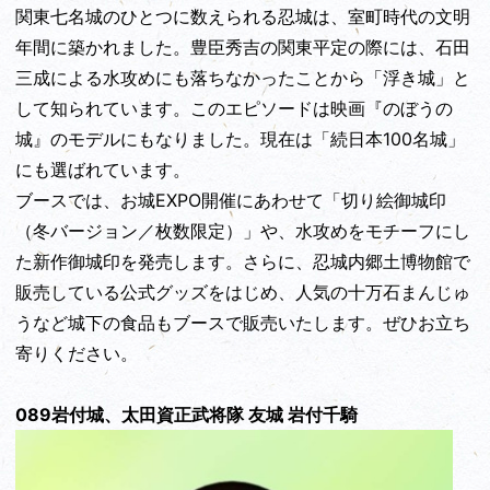
関東七名城のひとつに数えられる忍城は、室町時代の文明
年間に築かれました。豊臣秀吉の関東平定の際には、石田
三成による水攻めにも落ちなかったことから「浮き城」と
して知られています。このエピソードは映画『のぼうの
城』のモデルにもなりました。現在は「続日本100名城」
にも選ばれています。
ブースでは、お城EXPO開催にあわせて「切り絵御城印
（冬バージョン／枚数限定）」や、水攻めをモチーフにし
た新作御城印を発売します。さらに、忍城内郷土博物館で
販売している公式グッズをはじめ、人気の十万石まんじゅ
うなど城下の食品もブースで販売いたします。ぜひお立ち
寄りください。
089岩付城、太田資正武将隊 友城 岩付千騎