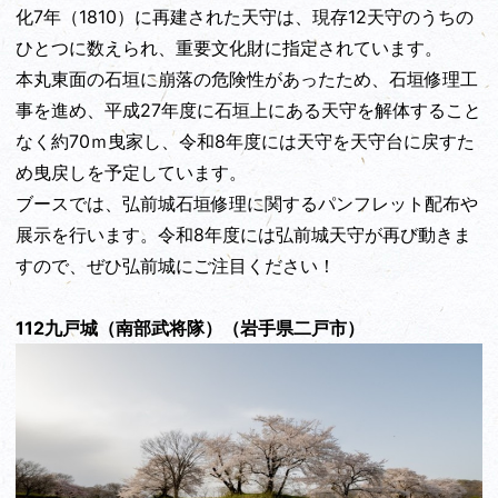
化7年（1810）に再建された天守は、現存12天守のうちの
ひとつに数えられ、重要文化財に指定されています。
本丸東面の石垣に崩落の危険性があったため、石垣修理工
事を進め、平成27年度に石垣上にある天守を解体すること
なく約70ｍ曳家し、令和8年度には天守を天守台に戻すた
め曳戻しを予定しています。
ブースでは、弘前城石垣修理に関するパンフレット配布や
展示を行います。令和8年度には弘前城天守が再び動きま
すので、ぜひ弘前城にご注目ください！
112九戸城（南部武将隊）（岩手県二戸市）