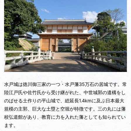
水戸城は徳川御三家の一つ・水戸藩35万石の居城です。常
陸江戸氏や佐竹氏から受け継がれた、中世城郭の遺構をし
のばせる土作りの平山城で、総延長1.4kmに及ぶ日本最大
規模の主郭、巨大な土塁と空堀が特徴です。三の丸には藩
校弘道館があり、教育に力を入れた藩としても知られてい
ます。