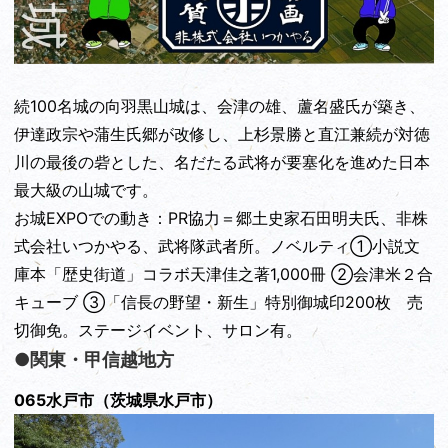
続100名城の向羽黒山城は、会津の雄、蘆名盛氏が築き、
伊達政宗や蒲生氏郷が改修し、上杉景勝と直江兼続が対徳
川の最後の砦とした、名だたる武将が要塞化を進めた日本
最大級の山城です。
お城EXPOでの動き：PR協力＝郷土史家石田明夫氏、非株
式会社いつかやる、武将隊武者所。ノベルティ①小説文
庫本「歴史街道」コラボ天津佳之著1,000冊 ②会津米２合
キューブ ③「信長の野望・新生」特別御城印200枚 売
切御免。ステージイベント、サロン有。
●関東・甲信越地方
065水戸市（茨城県水戸市）