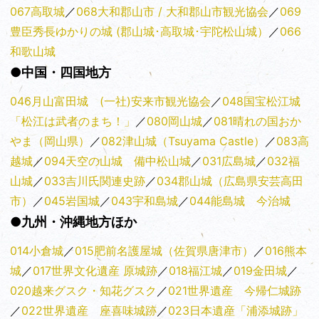
067高取城
／
068大和郡山市 / 大和郡山市観光協会
／
069
豊臣秀長ゆかりの城 (郡山城･高取城･宇陀松山城）
／
066
和歌山城
●中国・四国地方
046月山富田城 (一社)安来市観光協会
／
048国宝松江城
「松江は武者のまち！」
／
080岡山城
／
081晴れの国おか
やま（岡山県）
／
082津山城（Tsuyama Castle）
／
083高
越城
／
094天空の山城 備中松山城
／
031広島城
／
032福
山城
／
033吉川氏関連史跡
／
034郡山城（広島県安芸高田
市）
／
045岩国城
／
043宇和島城
／
044能島城 今治城
●九州・沖縄地方ほか
014小倉城
／
015肥前名護屋城（佐賀県唐津市）
／
016熊本
城
／
017世界文化遺産 原城跡
／
018福江城
／
019金田城
／
020越来グスク・知花グスク
／
021世界遺産 今帰仁城跡
／
022世界遺産 座喜味城跡
／
023日本遺産「浦添城跡」