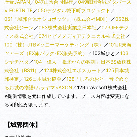
歴食JAPAN
／
047山陰合同銀行
／
049戦国合戦メタバース
× FORTNITE
／
050デジタル城下町プロジェクト
／
051『城郭合体オシロボッツ』（株式会社MIXI）
／
052株
式会社ジーン
／
053株式会社実業之日本社
／
073JFEテク
ノス株式会社
／
074ヒビノメディアテクニカル株式会社
／
100（株）JTB✕ソニーマーケティング（株）
／
101JR東海
ツアーズ（EX旅パック･EX旅先予約）
／102城びと／
103
シヤチハタ
／
104「偉人・敗北からの教訓」日本BS放送株
式会社（BS11）
／
124株式会社エポスカード
／
125日本城
郭検定
／
126日本城郭協会
／
128「しろのおと」音でめぐ
るお城の物語/ムラヤマ×AXON
／129bravesoft株式会社
※提供情報を元に作成しています。ブース内容は変更にな
る可能性があります。
【城郭団体】