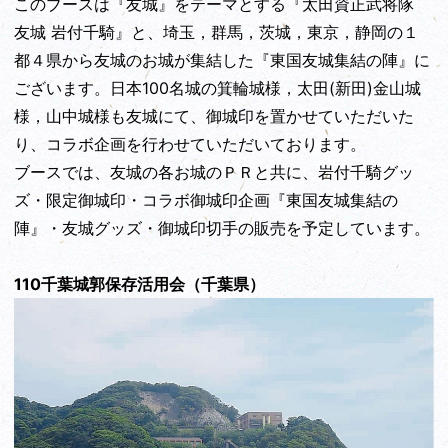
このブースは『友城』をテーマとする『太田資正武将隊
友城 岩付千騎』と、埼玉，群馬，茨城，東京，静岡の１
都４県から友城のお城が集結した『東国友城集結の陣』に
ございます。日本100名城の箕輪城様，太田(新田)金山城
様，山中城様も友城にて、御城印を置かせていただいた
り、コラボ企画を行わせていただいております。
ブースでは、友城の各お城のＰＲと共に、岩付千騎グッ
ズ・限定御城印・コラボ御城印企画『東国友城集結の
陣』・友城グッズ・御城印切手の販売を予定しています。
110千葉城郭保存活用会（千葉県）