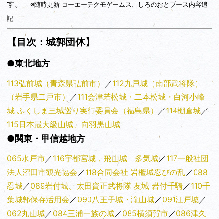
す。
※随時更新 コーエーテクモゲームス、しろのおとブース内容追
記
【目次：城郭団体】
●東北地方
113弘前城（青森県弘前市）
／
112九戸城（南部武将隊）
（岩手県二戸市）
／
111会津若松城・二本松城・白河小峰
城 ふくしま三城巡り実行委員会（福島県）
／
114棚倉城
／
115日本最大級山城、向羽黒山城
●関東・甲信越地方
065水戸市
／
116宇都宮城，飛山城，多気城
／
117一般社団
法人沼田市観光協会
／
118合同会社 岩櫃城忍びの乱
／
088
忍城
／
089岩付城、太田資正武将隊 友城 岩付千騎
／
110千
葉城郭保存活用会
／
090八王子城・滝山城
／
091江戸城
／
062丸山城
／
084三浦一族の城
／
085横須賀市
／
086津久