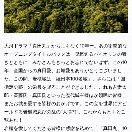
大河ドラマ「真田丸」からまもなく10年ー。あの衝撃的な
オープニングタイトルバックは、鬼気迫るバイオリンの響
きとともに、みなさんもきっとお忘れでないはず。この10
年、全国からの真田愛、お城愛をありがとうございまし
た。この間、岩櫃城は「続日本100名城」、さらには「国
指定史跡」の栄誉を賜ることができました。これも吾妻太
郎・斉藤氏・真田氏といった歴代城主様ほか領民の皆様、
またお城を愛する皆様のおかげです。この宝を世界にアピ
ールする岩櫃城忍びの乱の"大博打"、これからもとくとご
覧あれ！
岩櫃を愛してくださる皆様に感謝を込めて、「真田丸」10