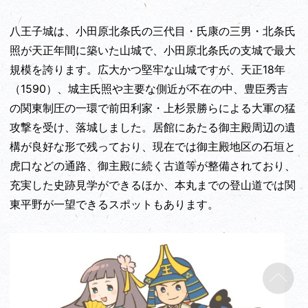
八王子城は、小田原北条氏の三代目・氏康の三男・北条氏
照が天正年間に築いた山城で、小田原北条氏の支城で最大
規模を誇ります。広大かつ堅牢な山城ですが、天正18年
（1590）、城主氏照や主要な側近が不在の中、豊臣秀吉
の関東制圧の一環で前田利家・上杉景勝らによる大軍の猛
攻撃を受け、落城しました。居館にあたる御主殿周辺の遺
構が良好な形で残っており、現在では御主殿地区の石垣と
虎口などの通路、御主殿に続く古道等が整備されており、
充実した史跡見学ができるほか、本丸までの登山道では関
東平野が一望できるスポットもあります。