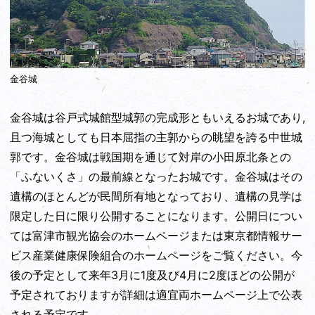
金谷城
金谷城は谷戸式城館型城郭の完成形ともいえるお城であり,
且つ海城としても日本屈指の主郭からの眺望を誇る中世城
郭です。金谷城は戦国期を通じて対岸の小田原北条との
「ふないくさ」の最前線となったお城です。金谷城はその
遺構のほとんどが民間所有地となっており、遺構の見学は
限定した日に限り公開することになります。公開日につい
ては富津市観光協会のホームページまたは東京都情報サー
ビス産業健康保険組合のホームページをご覧ください。今
後の予定として来年3月に1度及び4月に2度ほどの公開が
予定されておりますが詳細は適宜両ホームページ上で公表
される予定です。