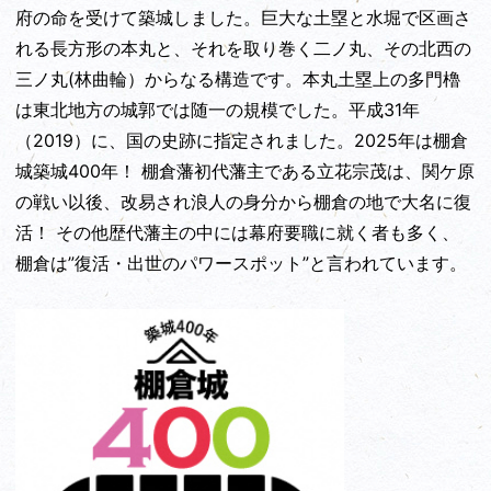
府の命を受けて築城しました。巨大な土塁と水堀で区画さ
れる長方形の本丸と、それを取り巻く二ノ丸、その北西の
三ノ丸(林曲輪）からなる構造です。本丸土塁上の多門櫓
は東北地方の城郭では随一の規模でした。平成31年
（2019）に、国の史跡に指定されました。2025年は棚倉
城築城400年！ 棚倉藩初代藩主である立花宗茂は、関ケ原
の戦い以後、改易され浪人の身分から棚倉の地で大名に復
活！ その他歴代藩主の中には幕府要職に就く者も多く、
棚倉は”復活・出世のパワースポット”と言われています。