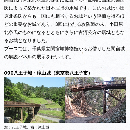
氏によって築かれた日本屈指の水城です。このお城は小田
原北条氏からも一国にも相当するお城という評価を得るほ
どの重要なお城であり、3回にわたる攻防戦の末、小田原
北条氏のものになるとともにさらに古河公方の居城ともな
るお城となりました。
ブースでは、千葉県立関宿城博物館からお借りした関宿城
の解説パネルの展示を行います。
090八王子城・滝山城（東京都八王子市）
左：八王子城、右：滝山城