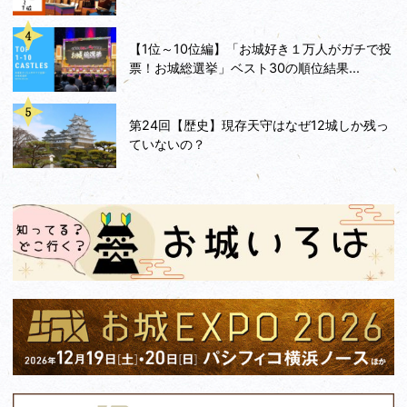
【1位～10位編】「お城好き１万人がガチで投
票！お城総選挙」ベスト30の順位結果...
第24回【歴史】現存天守はなぜ12城しか残っ
ていないの？