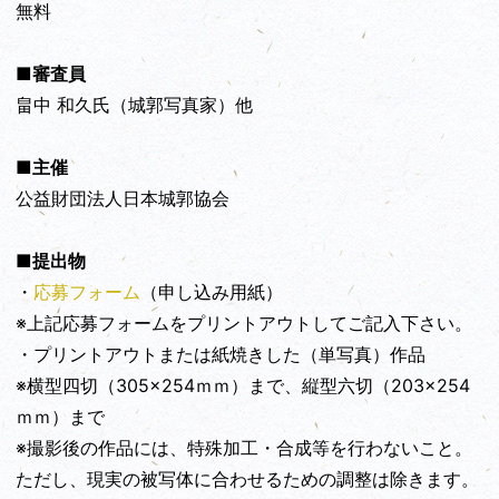
無料
■審査員
畠中 和久氏（城郭写真家）他
■主催
公益財団法人日本城郭協会
■提出物
・
応募フォーム
（申し込み用紙）
※上記応募フォームをプリントアウトしてご記入下さい。
・プリントアウトまたは紙焼きした（単写真）作品
※横型四切（305×254ｍｍ）まで、縦型六切（203×254
ｍｍ）まで
※撮影後の作品には、特殊加工・合成等を行わないこと。
ただし、現実の被写体に合わせるための調整は除きます。