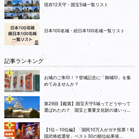
現存12天守・国宝5城一覧リスト
日本100名城・続日本100名城一覧リスト
記事ランキング
お城のご朱印！？登城記念に「御城印」を集
めてみませんか？
第29回【鑑賞】国宝天守5城ってどうやって
選ばれたの？ 国宝と重要文化財の違いっ...
【1位～10位編】「国民10万人がガチ投票！戦
国武将総選挙」ベスト30の順位結果発...