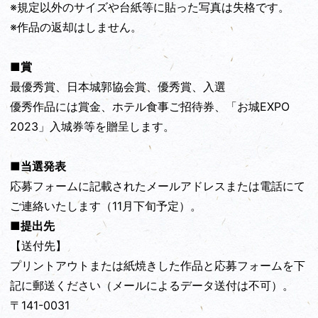
※規定以外のサイズや台紙等に貼った写真は失格です。
※作品の返却はしません。
■賞
最優秀賞、日本城郭協会賞、優秀賞、入選
優秀作品には賞金、ホテル食事ご招待券、「お城EXPO
2023」入城券等を贈呈します。
■当選発表
応募フォームに記載されたメールアドレスまたは電話にて
ご連絡いたします（11月下旬予定）。
■提出先
【送付先】
プリントアウトまたは紙焼きした作品と応募フォームを下
記に郵送ください（メールによるデータ送付は不可）。
〒141-0031