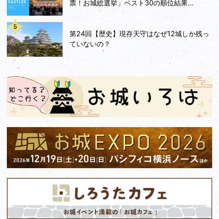
票！お城総選挙」ベスト30の順位結果...
第24回【歴史】現存天守はなぜ12城しか残っ
ていないの？