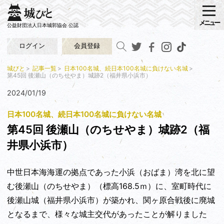
メニュー
公益財団法人日本城郭協会 公認
ログイン
会員登録
城びと
記事一覧
日本100名城、続日本100名城に負けない名城
第45回 後瀬山（のちせやま）城跡2（福井県小浜市）
2024/01/19
日本100名城、続日本100名城に負けない名城
第45回 後瀬山（のちせやま）城跡2（福
井県小浜市）
中世日本海海運の拠点であった小浜（おばま）湾を北に望
む後瀬山（のちせやま）（標高168.5ｍ）に、室町時代に
後瀬山城（福井県小浜市）が築かれ、関ヶ原合戦後に廃城
となるまで、様々な城主交代があったことが解りました