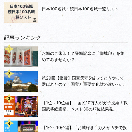
日本100名城・続日本100名城一覧リスト
記事ランキング
お城のご朱印！？登城記念に「御城印」を集
めてみませんか？
第29回【鑑賞】国宝天守5城ってどうやって
選ばれたの？ 国宝と重要文化財の違いっ...
【1位～10位編】「国民10万人がガチ投票！戦
国武将総選挙」ベスト30の順位結果発...
【1位～10位編】「お城好き１万人がガチで投